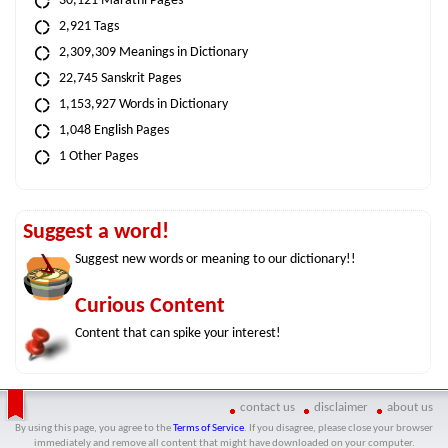
30,121 Marathi Pages
2,921 Tags
2,309,309 Meanings in Dictionary
22,745 Sanskrit Pages
1,153,927 Words in Dictionary
1,048 English Pages
1 Other Pages
Suggest a word!
Suggest new words or meaning to our dictionary!!
Curious Content
Content that can spike your interest!
contact us
disclaimer
about us
By using this page, you agree to the
Terms of Service
. If you disagree, please close your browser
immediately and remove all content that might have downloaded on your computer.