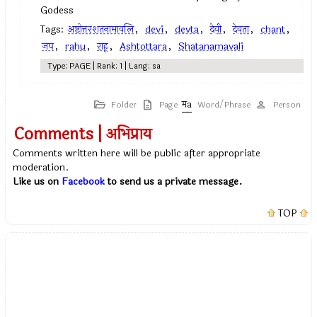
Godess
Tags:
अष्टोत्तरशतनामावलि
,
devi
,
devta
,
देवी
,
देवता
,
chant
,
जप
,
rahu
,
राहू
,
Ashtottara
,
Shatanamavali
Type: PAGE | Rank: 1 | Lang: sa
Folder
Page
Word/Phrase
Person
Comments | अभिप्राय
Comments written here will be public after appropriate
moderation.
Like us on
Facebook
to send us a private message.
TOP