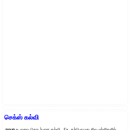
செக்ஸ் கல்வி
noun
உடலுறவு தொடர்பான கல்வி Ex.
தற்பொழுது சில பள்ளிகளில்