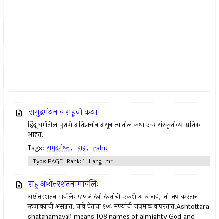
समुद्रमंथन व राहूची कथा
हिंदू धर्मातील पुराणे अतिप्राचीन असून त्यातील कथा उच्च संस्कृतीच्या प्रतिक
आहेत.
Tags:
समुद्रमंथन
,
राहू
,
rahu
Type: PAGE | Rank: 1 | Lang: mr
राहु अष्टोत्तरशतनामावलिः
अष्टोत्तरशतनामावलिः म्हणजे देवी देवतांची एकशे आठ नावे, जी जप करताना
म्हणावयाची असतात. नावे घेताना १०८ मण्यांची जपमाळ वापरतात.Ashtottara
shatanamavali means 108 names of almighty God and