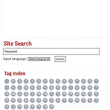
Site Search
Input language:
Tag Index
.
ॐ
॥
1
3
5
A
B
C
D
E
F
G
H
I
J
K
L
M
N
O
P
Q
R
S
T
U
V
W
Y
अ
आ
इ
ई
उ
ऋ
ॠ
ए
ऐ
ओ
औ
क
ख
ग
घ
च
छ
ज
झ
ठ
ड
त
द
ध
न
प
फ
ब
भ
म
य
र
ल
व
श
ष
स
ह