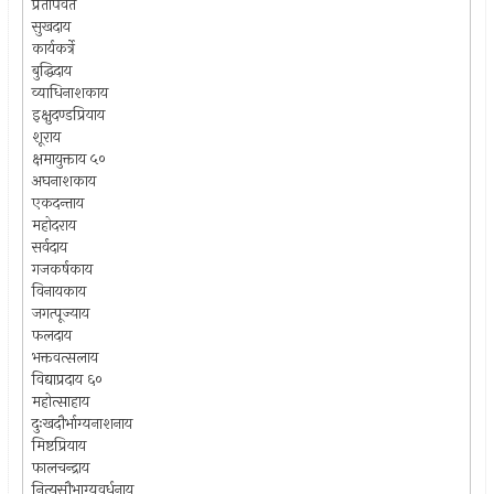
प्रतापवते
सुखदाय
कार्यकर्त्रे
बुद्धिदाय
व्याधिनाशकाय
इक्षुदण्डप्रियाय
शूराय
क्षमायुक्ताय ५०
अघनाशकाय
एकदन्ताय
महोदराय
सर्वदाय
गजकर्षकाय
विनायकाय
जगत्पूज्याय
फलदाय
भक्तवत्सलाय
विद्याप्रदाय ६०
महोत्साहाय
दुःखदौर्भाग्यनाशनाय
मिष्टप्रियाय
फालचन्द्राय
नित्यसौभाग्यवर्धनाय