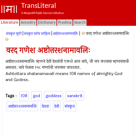
TransLiteral
A Nonprofit Public Service Initiative.
Literature
Ancestry
Dictionary
Prashna
Search
|
|
|
वरद गणेश अष्टोत्तरशनामावलिः
संस्कृत सूची
संस्कृत स्तोत्र साहित्य
अष्टोत्तरशतनामावलिः
वरद गणेश अष्टोत्तरशनामावलिः
अष्टोत्तरशतनामावलिः म्हणजे देवी देवतांची एकशे आठ नावे, जी जप करताना म्हणावयाची
असतात. नावे घेताना १०८ मण्यांची जपमाळ वापरतात.
Ashtottara shatanamavali means 108 names of almighty God
and Godess.
Tags
:
108
god
goddess
sanskrit
अष्टोत्तरशतनामावलि
देवता
देवी
संस्कृत