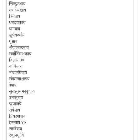
सिन्दूराभाय
गणाध्यक्षाय
त्रिनेत्राय
धनदायकाय
वामनाय
शूर्पकर्णाय
धूम्राय
शंकरनन्दनाय
सर्वार्तिनाशकाय
विज्ञाय ३०
कपिलाय
मोदकप्रियाय
संकष्टनाशनाय
देवाय
सुरासुरनमस्कृताय
उमासुताय
कृपालवे
सर्वज्ञाय
प्रियदर्शनाय
हेरम्बाय ४०
रक्तनेत्राय
स्थूलमूर्तये