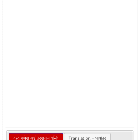
वरद गणेश अष्टोत्तरशनामावलिः
Translation - भाषांतर