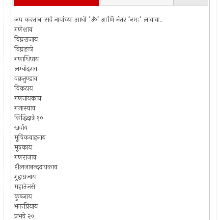
जप करताना सर्व नावांच्या आधी ‘ॐ‘ आणि नंतर ‘नमः‘ लावावा.
गणेशाय
विघ्नराजाय
विघ्नहन्त्रे
गणाधिपाय
लम्बोदराय
वक्रतुण्डाय
विकटाय
गणनायकाय
गजास्याय
सिद्धिदात्रे १०
खर्वाय
मूषिकवाहनाय
मूषकाय
गणराजाय
शैलजानन्ददायकाय
गुहाग्रजाय
महातेजसे
कुब्जाय
भक्तप्रियाय
प्रभवे २०