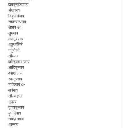
दानपूरार्द्रगण्डाय
अंशकाय
विबुधप्रियाय
रक्ताम्बरधराय
श्रेष्ठाय ७०
सुभगाय
नागभूषणाय
शत्रुध्वंसिने
चतुर्बाहवे
सौम्याय
दारिद्र्यनाशकाय
आदिपूज्याय
दयाशीलाय
रक्तमुण्डाय
महोदयाय ८०
सर्वगाय
सौख्यकृते
शुद्धाय
कृत्यपूज्याय
बुधप्रियाय
सर्वदेवमयाय
शान्ताय