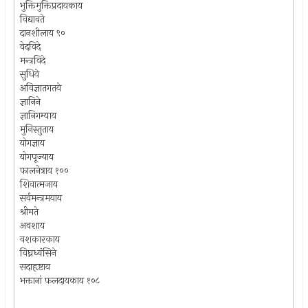
भुक्तिमुक्तिप्रदायकाय
विद्यावते
दानशीलाय ९०
वेदविदे
मन्त्रविदे
सुधिये
अविज्ञातगतये
ज्ञानिने
ज्ञानिगम्याय
मुनिस्तुताय
योगज्ञाय
योगपूज्याय
फालनेत्राय १००
शिवात्मजाय
सर्वमन्त्रमयाय
श्रीमते
अवशाय
वशकारकाय
विघ्नध्वंसिने
सदाहृष्टाय
भक्तानां फलदायकाय १०८