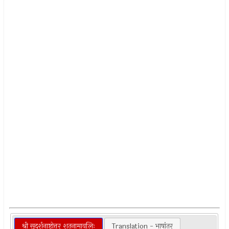
श्री सुदर्शनाष्टोत्तर शतनामावलिः
Translation - भाषांतर