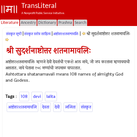
TransLiteral
A Nonprofit Public Service Initiative.
Literature
Ancestry
Dictionary
Prashna
Search
|
|
|
श्री सुदर्शनाष्टोत्तर शतनामावलिः
संस्कृत सूची
संस्कृत स्तोत्र साहित्य
अष्टोत्तरशतनामावलिः
श्री सुदर्शनाष्टोत्तर शतनामावलिः
अष्टोत्तरशतनामावलिः म्हणजे देवी देवतांची एकशे आठ नावे, जी जप करताना म्हणावयाची
असतात. नावे घेताना १०८ मण्यांची जपमाळ वापरतात.
Ashtottara shatanamavali means 108 names of almighty God
and Godess.
Tags
:
108
devi
lalita
अष्टोत्तरशतनामावलि
देवता
देवी
ललिता
संस्कृत