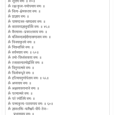
ॐ शूराय नमः ॥ ४०॥
ॐ रक्षःकुल-यमोपमाय नमः ॥
ॐ नित्य-क्षेमकराय नमः ॥
ॐ प्राज्ञाय नमः ॥
ॐ पाषण्डजन-खण्डनाय नमः ॥
ॐ नारायणाज्ञानुवर्तिने नमः ॥ ४५॥
ॐ नैगमान्तः-प्रकाशकाय नमः ॥
ॐ बलिनन्दनदोर्दण्डखण्डनाय नमः ॥
ॐ विजयाकृतये नमः ॥
ॐ मित्रभाविने नमः ॥
ॐ सर्वमयाय नमः ॥ ५०॥
ॐ तमो-विध्वंसकाय नमः ॥
ॐ रजस्सत्त्वतमोद्वर्तिने नमः ॥
ॐ त्रिगुणात्मने नमः ॥
ॐ त्रिलोकधृते नमः ॥
ॐ हरिमायगुणोपेताय नमः ॥ ५५॥
ॐ अव्ययाय नमः ॥
ॐ अक्षस्वरूपभाजे नमः ॥
ॐ परमात्मने नमः ॥
ॐ परं ज्योतिषे नमः ॥
ॐ पञ्चकृत्य-परायणाय नमः ॥ ६०॥
ॐ ज्ञानशक्ति-बलैश्वर्य-वीर्य-तेजः-
प्रभामयाय नमः ॥