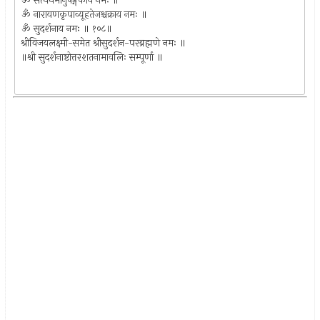
ॐ सत्यधर्मानुषङ्गकाय नमः ॥
ॐ नारायणकृपाव्यूहतेजश्चक्राय नमः ॥
ॐ सुदर्शनाय नमः ॥ १०८॥
श्रीविजयलक्ष्मी-समेत श्रीसुदर्शन-परब्रह्मणे नमः ॥
॥श्री सुदर्शनाष्टोत्तरशतनामावलिः सम्पूर्णा ॥