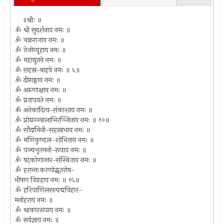
॥श्रीः ॥
ॐ श्री सुदर्शनाय नमः ॥
ॐ चक्रराजाय नमः ॥
ॐ तेजोव्यूहाय नमः ॥
ॐ महाद्युतये नमः ॥
ॐ सहस्र-बाहवे नमः ॥ ५॥
ॐ दीप्ताङ्गाय नमः ॥
ॐ अरुणाक्षाय नमः ॥
ॐ प्रतापवते नमः ॥
ॐ अनेकादित्य-संकाशाय नमः ॥
ॐ प्रोद्यज्ज्वालाभिरञ्जिताय नमः ॥ १०॥
ॐ सौदामिनी-सहस्राभाय नमः ॥
ॐ मणिकुण्डल-शोभिताय नमः ॥
ॐ पञ्चभूतमनो-रूपाय नमः ॥
ॐ षट्कोणान्तर-संस्थिताय नमः ॥
ॐ हरान्तःकरणोद्भूतरोष-
भीषण विग्रहाय नमः ॥ १५॥
ॐ हरिपाणिलसत्पद्मविहार-
मनोहराय नमः ॥
ॐ श्राकाररूपाय नमः ॥
ॐ सर्वज्ञाय नमः ॥