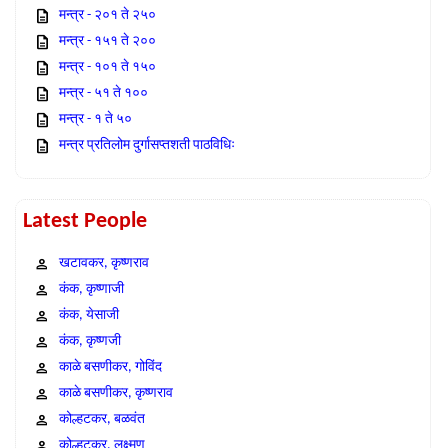
मन्त्र - २०१ ते २५०
मन्त्र - १५१ ते २००
मन्त्र - १०१ ते १५०
मन्त्र - ५१ ते १००
मन्त्र - १ ते ५०
मन्त्र प्रतिलोम दुर्गासप्तशती पाठविधिः
Latest People
खटावकर, कृष्णराव
कंक, कृष्णाजी
कंक, येसाजी
कंक, कृष्णजी
काळे बसणीकर, गोविंद
काळे बसणीकर, कृष्णराव
कोल्हटकर, बळवंत
कोल्हटकर, लक्ष्मण