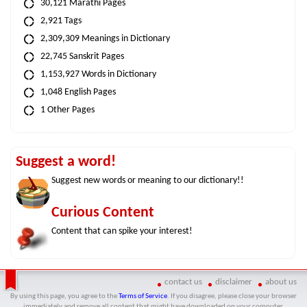
30,121 Marathi Pages
2,921 Tags
2,309,309 Meanings in Dictionary
22,745 Sanskrit Pages
1,153,927 Words in Dictionary
1,048 English Pages
1 Other Pages
Suggest a word!
Suggest new words or meaning to our dictionary!!
Curious Content
Content that can spike your interest!
contact us
disclaimer
about us
By using this page, you agree to the
Terms of Service
. If you disagree, please close your browser
immediately and remove all content that might have downloaded on your computer.