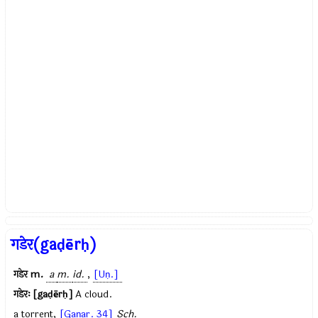
गडेर(gaḍērḥ)
गडेर
m.
a
m.
id.
,
[Uṇ.]
गडेरः [gaḍērḥ]
A cloud.
a torrent,
[Gaṇar. 34]
Sch.