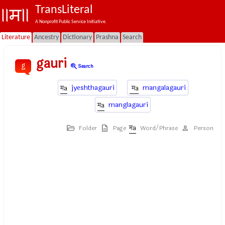
TransLiteral
A Nonprofit Public Service Initiative.
Literature
Ancestry
Dictionary
Prashna
Search
gauri
g
zoom_in
Search
jyeshthagauri
mangalagauri
manglagauri
Folder
Page
Word/Phrase
Person