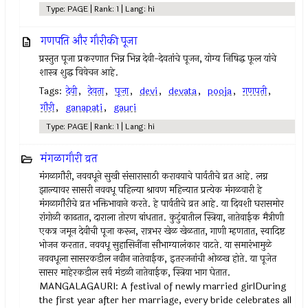
Type: PAGE | Rank: 1 | Lang: hi
गणपति और गौरीकी पूजा
प्रस्तुत पूजा प्रकरणात भिन्न भिन्न देवी-देवतांचे पूजन, योग्य निषिद्ध फूल यांचे
शास्त्र शुद्ध विवेचन आहे.
Tags:
देवी
,
देवता
,
पूजा
,
devi
,
devata
,
pooja
,
गणपती
,
गौरी
,
ganapati
,
gauri
Type: PAGE | Rank: 1 | Lang: hi
मंगळागौरी व्रत
मंगळागौरी, नववधूने सुखी संसारासाठी करावयाचे पार्वतीचे व्रत आहे. लग्न
झाल्यावर सासरी नववधू पहिल्या श्रावण महिन्यात प्रत्येक मंगळवारी हे
मंगळागौरीचे व्रत भक्तिभावाने करते. हे पार्वतीचे व्रत आहे. या दिवशी घरासमोर
रांगोळी काढतात, दाराला तोरण बांधतात. कुटुंबातील स्त्रिया, नातेवाईक मैत्रीणी
एकत्र जमून देवीची पूजा करून, रात्रभर खेळ खेळतात, गाणी म्हणतात, स्वादिष्ट
भोजन करतात. नववधू सुहासिनींना सौभाग्यालंकार वाटते. या समारंभामुळे
नववधूला सासरकडील नवीन नातेवाईक, इतरजनांची ओळख होते. या पूजेत
सासर माहेरकडील सर्व मंडळी नातेवाईक, स्त्रिया भाग घेतात.
MANGALAGAURI: A festival of newly married girlDuring
the first year after her marriage, every bride celebrates all