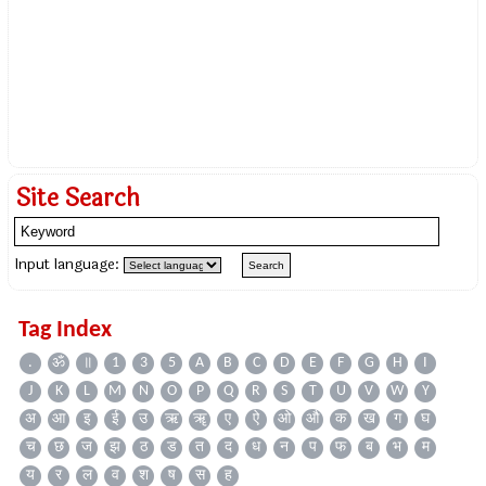
Site Search
Input language:
Tag Index
.
ॐ
॥
1
3
5
A
B
C
D
E
F
G
H
I
J
K
L
M
N
O
P
Q
R
S
T
U
V
W
Y
अ
आ
इ
ई
उ
ऋ
ॠ
ए
ऐ
ओ
औ
क
ख
ग
घ
च
छ
ज
झ
ठ
ड
त
द
ध
न
प
फ
ब
भ
म
य
र
ल
व
श
ष
स
ह