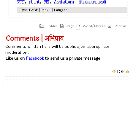
देवता
,
chant
,
जप
,
Ashtottara
,
Shatanamavali
Type: PAGE | Rank: 1 | Lang: sa
Folder
Page
Word/Phrase
Person
Comments | अभिप्राय
Comments written here will be public after appropriate
moderation.
Like us on
Facebook
to send us a private message.
TOP