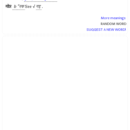
गडेर
b
°रक
See √
गड्
.
More meanings
RANDOM WORD
SUGGEST A NEW WORD!