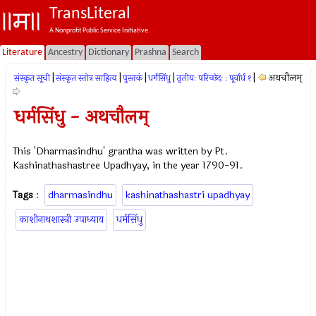
TransLiteral
A Nonprofit Public Service Initiative.
Literature
Ancestry
Dictionary
Prashna
Search
|
|
|
|
|
अथचौलम्
संस्कृत सूची
संस्कृत स्तोत्र साहित्य
पुस्तकं
धर्मसिंधु
तृतीयः परिच्छेदः : पूर्वार्ध १
धर्मसिंधु - अथचौलम्
This 'Dharmasindhu' grantha was written by Pt.
Kashinathashastree Upadhyay, in the year 1790-91.
Tags
:
dharmasindhu
kashinathashastri upadhyay
काशीनाथशास्त्री उपाध्याय
धर्मसिंधु