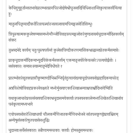
केचित्तुमुहूर्तान्तराभावेप्रारम्भात्प्रागपिरजोदोषेश्रीपूजनादिविधिनाशान्तिकृत्वाकार्यमित्या
हुः
मातुलपितृव्यादौकर्तरितत्पत्न्यांरजस्वलायामपिमङ्गलनेतिसिन्धुः
त्रिपुरुषात्मककुलेषण्मासमध्येमौञ्जीविवाहरूपमङ्गलोत्तरंमुण्डनाख्यंचूडाकर्मादिनकार्यम्
संकट
तुअब्दभेदे कार्यम् चतुःपुरुषपर्यन्तं कुलेसपिण्डीकरणमासिकश्राद्धान्तप्रेतकर्मसमाप्तेः
प्राक्‌चूडाकर्मादिकमाभ्युदयिकंकर्मनकार्यम् एकमातृजयोरेकेवत्सरेऽपत्ययोर्द्वयोः ।
नसंस्कारः समानःस्यान्मातृभेदेविधीयते १
प्रारम्भोत्तरंसूतकप्राप्तौकूष्माण्डीभिऋग्भिर्घृतंहुत्वागांदत्त्वाचूडोपनयनोद्वाहादिकमाचरेत्
अत्रविशेषोविवाहप्रकरनेवक्ष्यते मध्येमुंख्याएकाशिखाअन्याश्चपार्श्वादिभागेष्विति
यथाकुलाचारंप्रवरसंख्ययाशिकाश्रचूडासमयेकार्याःउपनयनकालेमध्यशिखेतरशिखानांव
पनंकृत्वामध्यभागे
एवोपनयनोत्तरंशिखाधार्या चौलकर्मणिजातकर्मणिचभोजने सांतपनकृच्छ्रंप्रायश्चित्तम्
अन्येषुसंस्कारेषुउपवासेनशुद्धिः
चूडान्ताःसर्वेसंस्काराः स्त्रीणाममन्त्रकाः कार्याः होमस्तुसमन्त्रकः