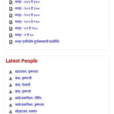
मन्त्र - २५१ ते ३००
मन्त्र - २०१ ते २५०
मन्त्र - १५१ ते २००
मन्त्र - १०१ ते १५०
मन्त्र - ५१ ते १००
मन्त्र - १ ते ५०
मन्त्र प्रतिलोम दुर्गासप्तशती पाठविधिः
Latest People
खटावकर, कृष्णराव
कंक, कृष्णाजी
कंक, येसाजी
कंक, कृष्णजी
काळे बसणीकर, गोविंद
काळे बसणीकर, कृष्णराव
कोल्हटकर, बळवंत