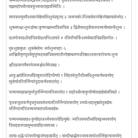
जन्मतोगर्भतोवाब्देप्रथमेऽथद्वितीयके । तृतीयेपञ्चमेवापिचौलकर्मप्रशस्यते १
यद्वासहोपनीत्यात्रकुलाचाराह्यवस्थितिः ।
माघफाल्गुनवैशाखज्येष्ठेमासिशुभंस्मृतम् २ जन्ममासेऽधिमासेनज्येष्ठेज्येष्ठस्यनोभवेत् ।
शुक्लपक्षःशुभःप्रोक्तःकृष्णश्चान्त्यत्रिकविना ३ द्वितीयाथतृतीयाचपञ्चमीसप्तमीशुभा ।
दशम्येकादशीवापित्रयोदश्यपिशस्यते ४ रविभौमार्किशनयोबाराविप्रादिवर्णतः ।
गुरुशुक्रबुधाः शुक्लेसोमः सर्वशुभावहाः ५
आश्विनीमृगपुनर्वसुपुष्यहस्ताचित्रास्वातीज्येष्ठाश्रवणधनिष्ठाशततारकारेवत्यःशुभा
क्षौरप्रयाणभैषज्येजन्मर्क्षवर्जयेत्सदा ।
आयुःक्षयोनिराधाग्नित्र्युत्तरारोहिणीमघे १ सिंहस्थेगुरौचौलादिशुभकर्मनकार्यम्
सूनोर्मातरिगर्भिण्यांचूडाकर्मनकारयेत् ।
पञ्चमाब्दात्प्रागूर्ध्वंतुगर्भिण्यामपिकारयेत १ सहोपनीत्याकुर्याच्चेत्तदादोषांनविद्यते ।
पृथकचूडाकर्मपृथगुपनयनंचमातरिगर्भिण्यांनकार्यम् उभयोःसहानुष्ठानेतुनदोषः
गर्भिण्यामपिपञ्चममासपर्यन्तनदोषः
पञ्चममासादधःकुर्यादतऊर्ध्वंनकारयेदित्युक्तेः ज्वरितस्यचौलादिमङ्गलनकार्यम्
विवाहव्रतच्डासुमातायदिरजस्वला ।
तस्याःशुद्धेःपरंकार्यमङ्गलंमनुरब्रवीत् । नान्दीश्राद्धोत्तरजस्वलायांशान्तिंकृत्वाकार्यम्