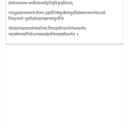
होमोप्यमन्त्रकःकार्योनवाकार्यइतिवृत्तिकृदादिमतम्
एवंशूद्रस्याप्यमन्त्रकंचौलम् इदानीशिष्टेषुस्त्रीणांचूडादिसंस्कारकरणंनदृश्यते
विवाहकाले चूडादिलोपप्रायश्चत्तमात्रंकुर्वन्ति
चौलोत्तरंमासत्रयपर्यन्तंसपिण्डेःपिण्डदानंतिलतर्पणंचनकार्यम्
महालयेगयायांपित्रोःप्रत्यब्दश्राद्धेचपिण्डदानादिकार्यम् ॥