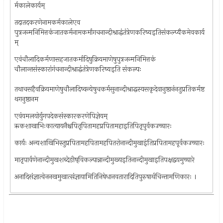
र्मकालेकार्यम्
तदातदकरणेनामकर्मकालेएव
पुत्रजन्मनिमित्तकंजातकर्मनामकर्मांगचनान्दीश्राद्धंतंत्रेणकरिष्यइतिसंकल्प्यैकमेवकार्य
म्
एवंचौलादिकर्मणासहजातकर्मादिषुक्रियमाणेषुपुत्रजन्मनिमित्तकं
चौलान्तसंस्कारांगंचनान्दीश्राद्धंतंत्रेणकरिष्यइति संकल्पः
तथाचसहैवक्रियमाणेषुचौलादिष्वन्येषुचकर्मसुनान्दीश्राद्धस्यसकृदेवानुष्ठानंनतुप्रतिकर्मष्ट
थगनुष्ठानम‍
एवंयमलयोर्युगपदेकसंस्कारकरणेपिज्ञेयम्
ऋकशाखाभिःकात्यायनैश्चपितृपितामहप्रपितामहाइतिपितृपुर्वकउच्चारः
कार्यः अन्यशाखिभिस्तुप्रपितामहपितामहपितरोनान्दीमुखाइंतिप्रपितामहपूर्वकउच्चारः
मातृपार्वणेनान्दीमुखशब्देङीष्‌विकल्पान्नान्दीमुख्यइतिनान्दीमुखाइतिपक्षद्वयमुच्चारे
अनादिसंज्ञात्वेननखमुखात्संज्ञायामितिनिषेधानवतारादितिपुरुषार्थचिन्तामणिकारः ।