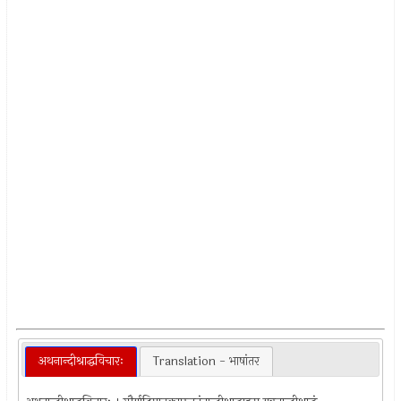
अथनान्दीश्राद्धविचारः
Translation - भाषांतर