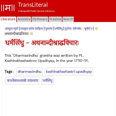
TransLiteral
A Nonprofit Public Service Initiative.
Literature
Ancestry
Dictionary
Prashna
Search
|
|
|
|
|
संस्कृत सूची
संस्कृत स्तोत्र साहित्य
पुस्तकं
धर्मसिंधु
तृतीयः परिच्छेदः : पूर्वार्ध १
अथनान्दीश्राद्धविचारः
धर्मसिंधु - अथनान्दीश्राद्धविचारः
This 'Dharmasindhu' grantha was written by Pt.
Kashinathashastree Upadhyay, in the year 1790-91.
Tags
:
dharmasindhu
kashinathashastri upadhyay
काशीनाथशास्त्री उपाध्याय
धर्मसिंधु