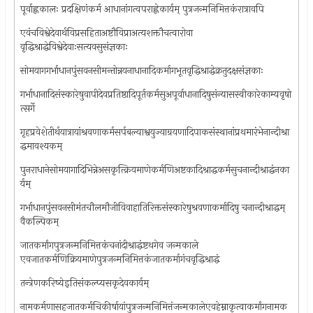
पूर्वाह्णकालः प्रदक्षिणंकर्म आधानांगत्वपराह्णेकार्यम् पुत्रजन्मनिमित्तकंरात्रावपि
एवंचविश्वेदेवार्थविप्रसहिताअष्टौविप्राअत्यशक्तौचत्वारोवा
वृद्धिश्राद्धेविश्वेदेवाःसत्यवसुसंज्ञकाः
सोमयागगर्भाधानपुंसवनसीमन्तोन्नयनाधानादिकर्मागभूतवृद्धिश्राद्धेक्रतुदक्षसंज्ञकाः
गर्भाधानादिसंस्कारेषुवापीदेवप्रतिष्ठादिपूर्तकर्मसुअपूर्वाधानादिषुसंन्यासस्वीकारेकाम्यवृषो
त्सर्गे
गृहप्रवेशेतीर्थयात्रायांश्रवणाकर्मसर्पबल्याश्वयुज्याग्रयणादिपाकसंस्थानांप्रथमारंभेनान्दीश्रा
द्धमावश्यकम्
पुनराधानेसोमयागादिभिन्नेअसकृत्क्रियमाणेकर्मणिअष्टकादिश्राद्धकर्मसुचनान्दीश्राद्धंनका
र्यम्
गर्भाधानपुंसवनसीमंतचौलमौजीविवाहातिरिक्तसंस्कारेषुश्रवणाकर्मादिषु चनान्दीश्राद्धम्
वैकल्पिकम्
जातकर्मांगपुत्रजन्मनिमित्तकंचनांदीश्राद्धंष्टथगेव जन्मकाले
एवजातकर्मणिक्रियमाणेपुत्रजन्मनिमित्तकंजातकर्मागंचवृद्धिश्राद्धं
तन्त्रेणकरिष्येइतिसंकल्प्यसकृदेवकार्यम्
नामकर्मणासहजातकर्मचिकीर्षायांपुत्रजन्मनिमित्तंजन्मकालेएवहेम्नाकृत्वाकर्मांगनामक