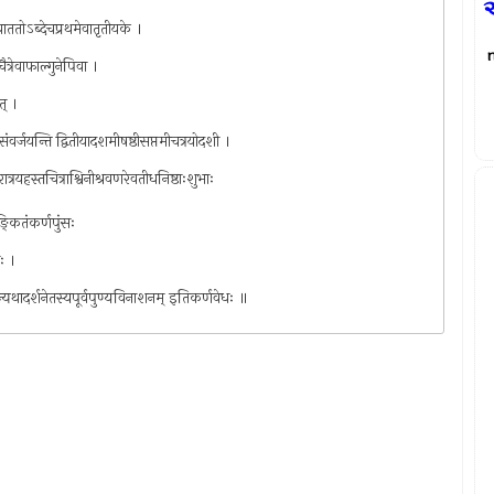
ेवाततोऽब्देचप्रथमेवातृतीयके ।
ैत्रेवाफाल्गुनेपिवा ।
त् ।
मासंवर्जयन्ति द्वितीयादशमीषष्ठीसप्तमीचत्रयोदशी ।
रात्रयहस्तचित्राश्विनीश्रवणरेवतीधनिष्ठाःशुभाः
ाङ्कितंकर्णपुंसः
ोः ।
। अन्यथादर्शनेतस्यपूर्वपुण्यविनाशनम् इतिकर्णवेधः ॥