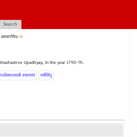
Search
अथकर्णवेधः
thashastree Upadhyay, in the year 1790-91.
ाशीनाथशास्त्री उपाध्याय
धर्मसिंधु