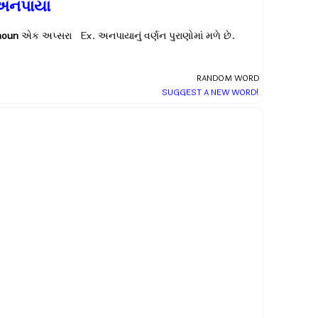
અનપાયા
noun
એક અપ્સરા Ex.
અનપાયાનું વર્ણન પુરાણોમાં મળે છે.
RANDOM WORD
SUGGEST A NEW WORD!