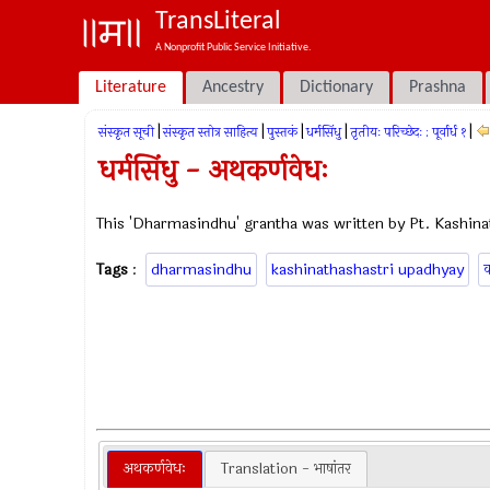
TransLiteral
A Nonprofit Public Service Initiative.
Literature
Ancestry
Dictionary
Prashna
|
|
|
|
|
संस्कृत सूची
संस्कृत स्तोत्र साहित्य
पुस्तकं
धर्मसिंधु
तृतीयः परिच्छेदः : पूर्वार्ध १
धर्मसिंधु - अथकर्णवेधः
This 'Dharmasindhu' grantha was written by Pt. Kashina
Tags
:
dharmasindhu
kashinathashastri upadhyay
क
अथकर्णवेधः
Translation - भाषांतर