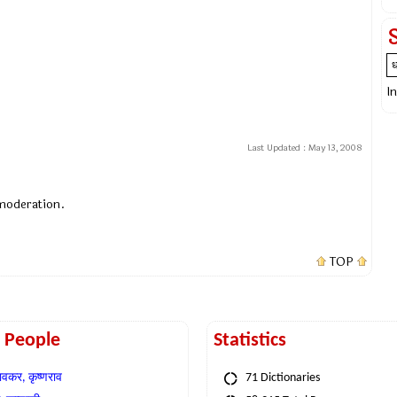
I
Last Updated :
May 13, 2008
 moderation.
TOP
t People
Statistics
वकर, कृष्णराव
71 Dictionaries