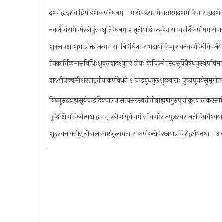
दशमेद्वादशेवाह्निषोडशेकर्णबेधनम् । मासेषष्ठेसप्तमेवाअष्टमेदशमेपिवा १ द्वादश
नकर्तव्यंसमेवर्षेस्त्रीपुंसःश्रुतिवेधनम् २ तृतीयादिवत्सरेमासाःकार्तिकेपौषमासेवाच
शुक्लपक्षःशुभःप्रोक्तोजन्ममासो निषेधितः १ भद्रायांविष्णुशयनेकर्णवेधंविवर्जये
तेनकार्तिकमासविधिःशुक्लद्वादश्युत्तरं ज्ञेयः केचिन्मीनस्थसूर्येचैत्रंधनुस्थेपौषं
द्वादशीपञ्चमीशस्तातृतीयाकर्णवेधने १ चन्द्रबुधगुरुशुक्रवाराः पुष्यपुनर्वसुमृगोत्त
विष्णुरुद्रब्रह्मसूर्यचन्द्रदिक्पालनासत्यसरस्वतीगोब्राह्मणगुरुपूजांकृत्वालकरस
पूर्वंदक्षिणविध्येत्पश्चाद्वामम् स्त्रीणांपूर्ववामं सौवर्णीराजपुत्रस्यराजतीविप्रवैश्यय
शूद्रस्यचायसीसूचीबालकाष्टांगुलामता १ कर्णरन्ध्रेवेश्छायाप्रविशेद्वर्धयेत्तथा 