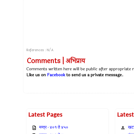
References : N/A
Comments | अभिप्राय
Comments written here will be public after appropriate
Like us on
Facebook
to send us a private message.
Latest Pages
Lates
मन्त्र - ४०१ ते ४५०
खटा