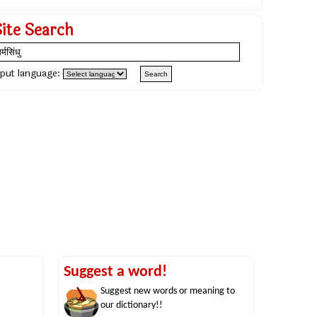
Site Search
nput language:
Suggest a word!
Suggest new words or meaning to
our dictionary!!