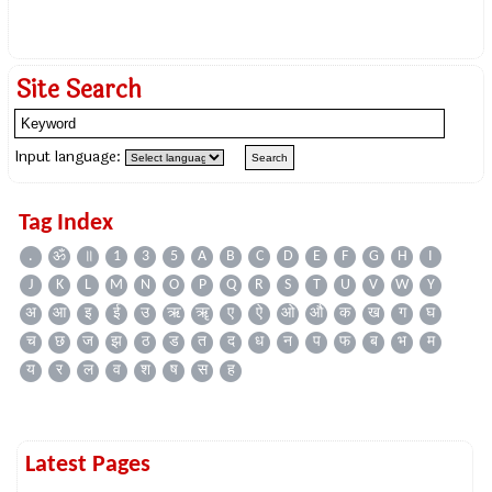
Site Search
Input language:
Tag Index
.
ॐ
॥
1
3
5
A
B
C
D
E
F
G
H
I
J
K
L
M
N
O
P
Q
R
S
T
U
V
W
Y
अ
आ
इ
ई
उ
ऋ
ॠ
ए
ऐ
ओ
औ
क
ख
ग
घ
च
छ
ज
झ
ठ
ड
त
द
ध
न
प
फ
ब
भ
म
य
र
ल
व
श
ष
स
ह
Latest Pages