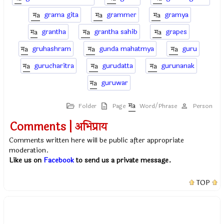
grama gita
grammer
gramya
grantha
grantha sahib
grapes
gruhashram
gunda mahatmya
guru
gurucharitra
gurudatta
gurunanak
guruwar
Folder
Page
Word/Phrase
Person
Comments | अभिप्राय
Comments written here will be public after appropriate
moderation.
Like us on
Facebook
to send us a private message.
TOP