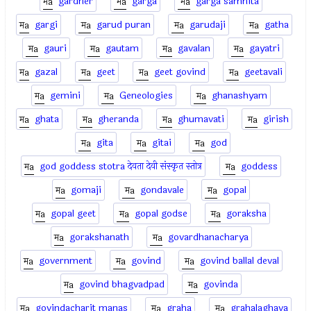
gardner
garga
garga samhita
gargi
garud puran
garudaji
gatha
gauri
gautam
gavalan
gayatri
gazal
geet
geet govind
geetavali
gemini
Geneologies
ghanashyam
ghata
gheranda
ghumavati
girish
gita
gitai
god
god goddess stotra देवता देवी संस्कृत स्तोत्र
goddess
gomaji
gondavale
gopal
gopal geet
gopal godse
goraksha
gorakshanath
govardhanacharya
government
govind
govind ballal deval
govind bhagvadpad
govinda
govindacharit manas
graha
grahalaghava