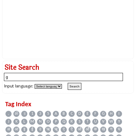
Site Search
Input language:
Tag Index
.
ॐ
॥
1
3
5
A
B
C
D
E
F
G
H
I
J
K
L
M
N
O
P
Q
R
S
T
U
V
W
Y
अ
आ
इ
ई
उ
ऋ
ॠ
ए
ऐ
ओ
औ
क
ख
ग
घ