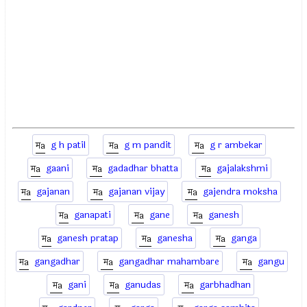
g h patil
g m pandit
g r ambekar
gaani
gadadhar bhatta
gajalakshmi
gajanan
gajanan vijay
gajendra moksha
ganapati
gane
ganesh
ganesh pratap
ganesha
ganga
gangadhar
gangadhar mahambare
gangu
gani
ganudas
garbhadhan