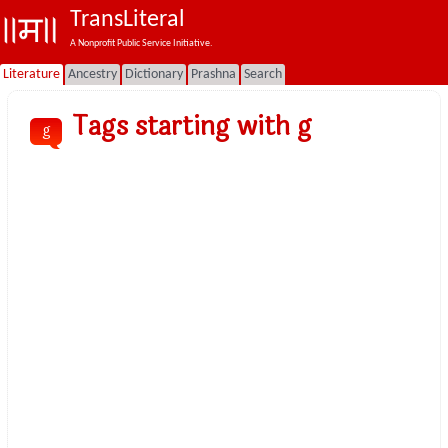
TransLiteral
A Nonprofit Public Service Initiative.
Literature
Ancestry
Dictionary
Prashna
Search
Tags starting with g
g