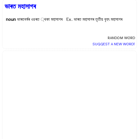
ভাৰত মহাসাগৰ
noun
ভাৰতবর্ষৰ ওচৰত ্থকা মহাসাগৰ Ex.
ভাৰত মহাসাগৰ তৃতীয় বৃহৎ মহাসাগৰ
RANDOM WORD
SUGGEST A NEW WORD!