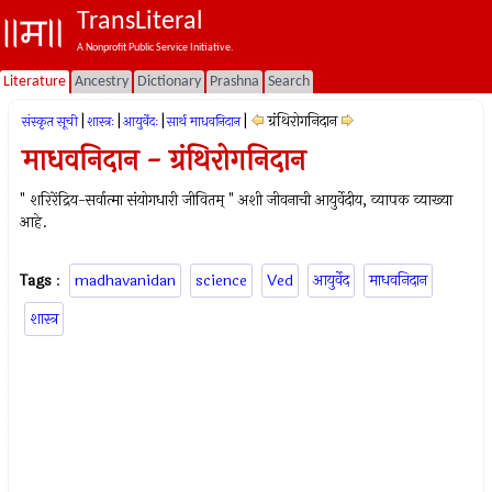
TransLiteral
A Nonprofit Public Service Initiative.
Literature
Ancestry
Dictionary
Prashna
Search
|
|
|
|
ग्रंथिरोगनिदान
संस्कृत सूची
शास्त्रः
आयुर्वेदः
सार्थ माधवनिदान
माधवनिदान - ग्रंथिरोगनिदान
" शरिरेंद्रिय-सर्वात्मा संयोगधारी जीवितम् " अशी जीवनाची आयुर्वेदीय, व्यापक व्याख्या
आहे.
Tags
:
madhavanidan
science
Ved
आयुर्वेद
माधवनिदान
शास्त्र