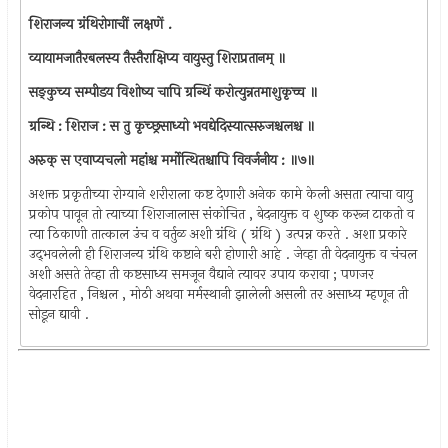
शिराजन्य ग्रंथिरोगाचीं लक्षणें .
व्यायामजातैरबलस्य तैस्तैराक्षिप्य वायुस्तु शिराप्रतानम्‌ ॥
सङ्कुच्य सम्पीडय विशोष्य चापि ग्रन्थिं करोत्युन्नतमाशुकृच्च ॥
ग्रन्थि : शिराज : स तु कृच्छ्रसाध्यो भवद्येदिस्यात्सरुजश्चलश्च ॥
अरुक्‌ स एवाप्यचलो महांश्च मर्मोत्थितश्चापि विवर्जनीय : ॥७॥
अशक्त प्रकृतीच्या रोग्याने शरीराला कष्ट देणारी अनेक कामे केली असता त्याचा वायु
प्रकोप पावून तो त्याच्या शिराजालास संकोचित , बेदनायुक्त व शुष्क करून टाकतो व
त्या ठिकाणी तात्काल उंच व वर्तुळ अशी ग्रंथि ( ग्रंथि ) उत्पन्न करते . अशा प्रकारे
उद्‌भवलेली ही शिराजन्य ग्रंथि कष्टाने बरी होणारी आहे . जेव्हा ती वेदनायुक्त व चंचल
अशी असते तेव्हा ती कष्टसाध्य समजून वैद्याने त्यावर उपाय करावा ; पणजर
वेदनारहित , निश्चल , मोठी अथवा मर्मस्थानी झालेली असली तर असाध्य म्हणून ती
सोडून द्यावी .