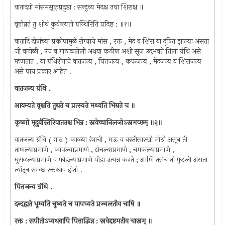
वातादयो मांसमसृक्‌प्रदुष्टा : सन्दूव्य मेदश्च तथा शिराश्च ॥
वृत्तोन्नतं तु शोथं कुर्वन्त्यतो ग्रन्थिरिति प्रदिष्ट : ॥१॥
वातादि दोषांच्या प्रकोपामुळे रोग्याचे मांस , रक्त , मेद व शिरा या दूषित झाल्या असता
जी वाटोळी , उंच व गाठाळलेली अथवा कठीण अशी सूज उद्‌भवते तिला ग्रंथि असे
म्हणतात . या ग्रंथिरोगाचे वातजन्य , पित्तजन्य , कफजन्य , मेदजन्य व शिराजन्य
असे पाच प्रकार आहेत .
वातजन्य ग्रंथि .
आयम्यते वृश्चति तुद्यते च प्रत्स्यते मथ्यति भिद्यते च ॥
कृष्णो मृदुर्बस्तिरिवाततश्च भिन्न : स्नवेच्चानिलजोऽस्नमच्छम्‌ ॥२॥
वातजन्य ग्रंथि ( गाठ ) काळ्या रंगाची , मऊ व बस्तीसारखी मोठी असून ती
ताणल्याप्रमाणे , कापल्याप्रमाणे , टोचल्याप्रमाणे , चमकल्याप्रमाणे ,
घुसळल्याप्रमाणे व फोडल्याप्रमाणे पीडा उत्पन्न करते ; आणि तसेच ती फुटली असता
त्यांतून स्वच्छ रक्तस्राव होतो .
पित्तजन्य ग्रंथि .
दन्दह्यते धूम्यति चूष्यते च पापच्यते प्रज्वलतीव चाषि ॥
रक्त : सपीतोऽप्यथवापि पित्ताद्भिन्न : स्नवेद्दष्टमतीव चास्नम्‌ ॥