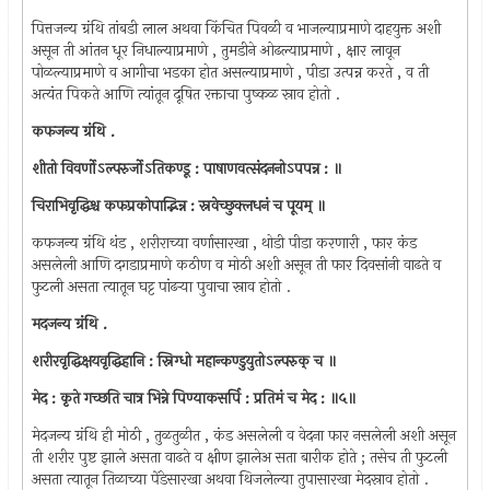
पित्तजन्य ग्रंथि तांबडी लाल अथवा किंचित पिवळी व भाजल्याप्रमाणे दाहयुक्त अशी
असून ती आंतन धूर निधाल्याप्रमाणे , तुमडीने ओढल्याप्रमाणे , क्षार लावून
पोळल्याप्रमाणे व आगीचा भडका होत असल्याप्रमाणे , पीडा उत्पन्न करते , व ती
अत्यंत पिकते आणि त्यांतून दूषित रक्ताचा पुष्कळ स्राव होतो .
कफजन्य ग्रंथि .
शीतो विवर्णोऽल्परुर्जोऽतिकण्डू : पाषाणवत्संदननोऽपपन्न : ॥
चिराभिवृद्धिश्च कफप्रकोपाद्भिन्न : स्नवेच्छुक्लधनं च पूयम्‌ ॥
कफजन्य ग्रंथि थंड , शरीराच्या वर्णासारखा , थोडी पीडा करणारी , फार कंड
असलेली आणि दगडाप्रमाणे कठीण व मोठी अशी असून ती फार दिवसांनी वाढते व
फुटली असता त्यातून घट्ट पांढर्‍या पुवाचा स्राव होतो .
मदजन्य ग्रंथि .
शरीरवृद्धिक्षयवृद्धिहानि : स्निग्धो महान्कण्डुयुतोऽल्परुक्‌ च ॥
मेद : कृते गच्छति चात्र भिन्ने पिण्याकसर्पि : प्रतिमं च मेद : ॥५॥
मेदजन्य ग्रंथि ही मोठी , तुळतुळीत , कंड असलेली व वेदना फार नसलेली अशी असून
ती शरीर पुष्ट झाले असता वाढते व क्षीण झालेअ सता बारीक होते ; तसेच ती फुटली
असता त्यातून तिळाच्या पेंडेसारखा अथवा थिजलेल्या तुपासारखा मेदस्राव होतो .