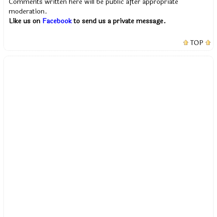
Comments written here will be public after appropriate
moderation.
Like us on
Facebook
to send us a private message.
TOP