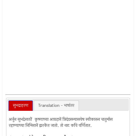
सुभद्राहरण
Translation - भाषांतर
अर्जुन सुभद्रेसाठीं कृष्णाच्या आग्रहानें त्रिदंडसन्यासवेष स्वीकारून चातुर्मास
रहाण्याच्या निमित्तानें द्वारकेंत जातो. तो थाट कवि वर्णितात.