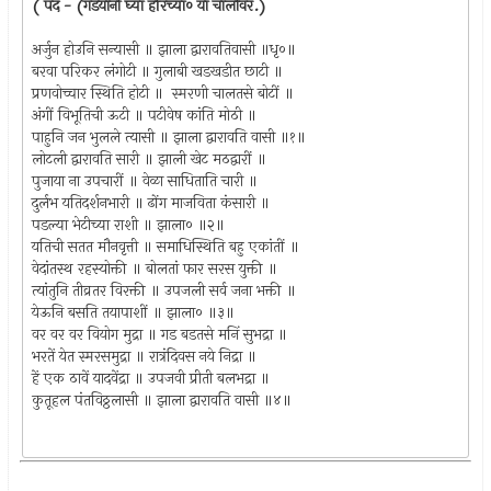
( पद - (गडयांनो घ्या हरिच्या० या चालीवर.)
अर्जुन होउनि सन्यासी ॥ झाला द्वारावतिवासी ॥धृ०॥
बरवा परिकर लंगोटी ॥ गुलाबी खडखडीत छाटी ॥
प्रणवोच्चार स्थिति होटी ॥ स्मरणी चालतसे बोटीं ॥
अंगीं विभूतिची ऊटी ॥ पटीवेष कांति मोठी ॥
पाहुनि जन भुलले त्यासी ॥ झाला द्वारावति वासी ॥१॥
लोटली द्वारावति सारी ॥ झाली खेट मठद्वारीं ॥
पुजाया ना उपचारीं ॥ वेळा साधिताति चारी ॥
दुर्लभ यतिदर्शनभारी ॥ ढोंग माजविता कंसारी ॥
पडल्या भेटीच्या राशी ॥ झाला० ॥२॥
यतिची सतत मौनवृत्ती ॥ समाधिस्थिति बहु एकांतीं ॥
वेदांतस्थ रहस्योक्ती ॥ बोलतां फार सरस युक्ती ॥
त्यांतुनि तीव्रतर विरक्ती ॥ उपजली सर्व जना भक्ती ॥
येऊनि बसति तयापाशीं ॥ झाला० ॥३॥
वर वर वर वियोग मुद्रा ॥ गड बडतसे मनिं सुभद्रा ॥
भरतें येत स्मरसमुद्रा ॥ रात्रंदिवस नये निद्रा ॥
हें एक ठावें यादवेंद्रा ॥ उपजवी प्रीती बलभद्रा ॥
कुतूहल पंतविठ्ठलासी ॥ झाला द्वारावति वासी ॥४॥