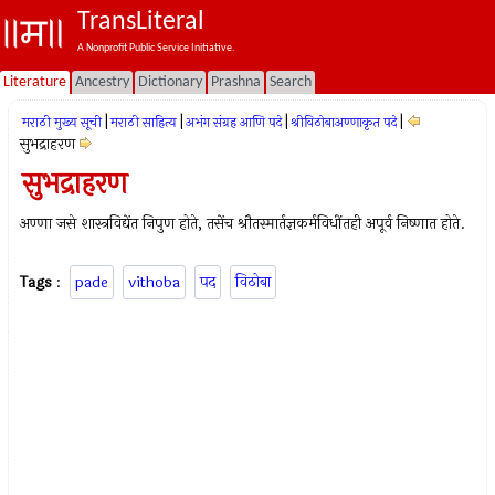
TransLiteral
A Nonprofit Public Service Initiative.
Literature
Ancestry
Dictionary
Prashna
Search
|
|
|
|
मराठी मुख्य सूची
मराठी साहित्य
अभंग संग्रह आणि पदे
श्रीविठोबाअण्णाकृत पदे
सुभद्राहरण
सुभद्राहरण
अण्णा जसे शास्त्रविद्येंत निपुण होते, तसेंच श्रौतस्मार्तज्ञकर्मविधींतही अपूर्व निष्णात होते.
Tags
:
pade
vithoba
पद
विठोबा