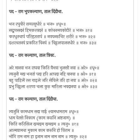
पद - राग भूपकल्याण, ताल दिंडीचा.
भज रघुवीरं समरसुधीरं ॥ भज० ॥धृ०॥
सद्नुणसदनं हिमकरवदनं ॥ कांचनमयकोटीरं ॥ भज० ॥१॥
करधृतचापं परिहृततापं ॥ नवघनरुचिर शरीरं ॥ भज० ॥२॥
दशरथतनयं प्रकटित विनयं ॥ विठ्ठलपालनधीरं ॥ भज० ॥३॥
पद - राग कल्याण, ताल त्रिवट.
अरे मानवा भज राघवा किति वैभवा भुलसी नवा ॥ अरे० ॥धृ०॥
त्यजुनी मदा भजतां पदा हरि आपदा नहि वानवा ॥ अरे० ॥१॥
बहु पाहिलें रस गाइले जरि सेविले तरि हा नवा ॥ अरे० ॥२॥
प्रभु विठ्ठला शरणा चला कुरु मारिला भवदानवा ॥ अरे० ॥३॥
पद - राग कल्याण, ताल दिंडीचा.
त्यजुनि कामधाम सदा गाई श्यामधामराम ॥धृ०॥
धाम येतसे निकाम (काम करुनि अष्टजाम) ॥
किति करिसिल दामदाम दामदाम ॥ त्यजु० ॥१॥
आत्मग्रामचा मुकाम काम करुनि हो विराम ॥
भोगि राम नाम हा इनाम नाम नाम नाम ॥ त्यजु० ॥२॥