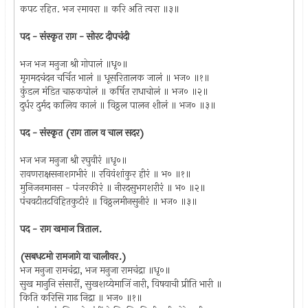
कपट रहित. भज रमावरा ॥ करि अति त्वरा ॥३॥
पद - संस्कृत राग - सोरट दीपचंदी
भज भज मनुजा श्री गोपालं ॥धृ०॥
मृगमदचंदन चर्चित भालं ॥ धूसरितालक जालं ॥ भज० ॥१॥
कुंडल मंडित चारुकपोलं ॥ कर्षित राधाचोलं ॥ भज० ॥२॥
दुर्धर दुर्मद कालिय कालं ॥ विठ्ठल पालन शीलं ॥ भज० ॥३॥
पद - संस्कृत (राग ताल व चाल सदर)
भज भज मनुजा श्री रघुवीरं ॥धृ०॥
रावणराक्षसनाशगभीरं ॥ रविवंशांकुर हीरं ॥ भ० ॥१॥
मुनिजनमानस - पंजरकीरं ॥ नीरदसुभगशरीरं ॥ भ० ॥२॥
पंचवटीतटविहितकुटीरं ॥ विठ्ठलमीनसुनीरं ॥ भज० ॥३॥
पद - राग खमाज त्रिताल.
(सबधटमो रामजागे या चालीवर.)
भज मनुजा रामचंद्रा, भज मनुजा रामचंद्रा ॥धृ०॥
सुख मानुनि संसारीं, सुखशय्येमाजिं नारी, विषयाची प्रीति भारी ॥
किति करिसि गाढ निद्रा ॥ भज० ॥१॥