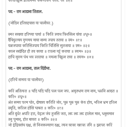
कविविठ्ठलं प्रतिनिर्भरं करुणाकरं परत: परं ॥२॥
पद - राग आडाना तिताल.
(जोडिन हरिसहवास या चालीवर.)
स्मर सखया हरिच्या पायां ॥ किति उगाच फिरसिल वांया ॥धृ०॥
दैविदुरत्यय गुणमय माया नान्य उपाय तराया ॥ स्म० ॥१॥
यत्नजपाया करिसिउपाय किति चिंतिसि सुतजाया ॥ स्म० ॥२॥
काल सदोदित ही तव काया ॥ टपला गट्टं कराया ॥ स्वम० ॥३॥
हाचि सुगम पंथ भव उतराया ॥ गमला विठ्ठल राया ॥ स्वम० ॥४॥
पद - राग आडाना, ताल दिंडीचा.
(हरिचें नामगा या चालीवर)
करिं अतित्वरा ॥ घडि घडि घडि पल पल जप. अमृतधाम राम नाम, धरुनि आदरा ॥
करि० ॥धृ०॥
अंत समय परम घोर, दोषत्रय करिति जोर, घुरु घुरु घुरु कंठ होय, भरिल भ्रम हरिल
स्मृति, करिल होसि घाबरा ॥ करि० ॥१॥
अति दुर्धर अपरि हरा, येइल जंव तुजसि जरा, लट लट लट हालेल मान, धनुसमान
तनु पुमान्, होत बावरा ॥ करि० ॥२॥
जो इंद्रियसंघ दक्ष, तो निजकल्याण दक्ष, त्यज वटवट खटपट उगि ॥ झटपट करिं