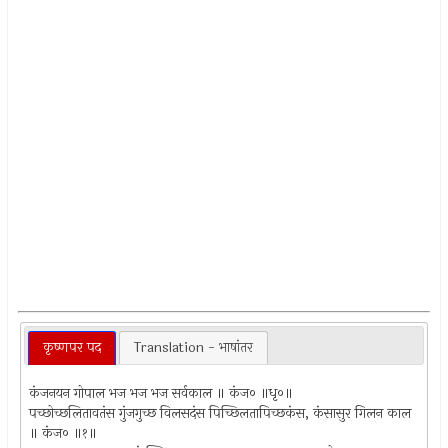
कृष्णपर पद
Translation - भाषांतर
कंजनयन गोपाल भज भज भज सर्वकाल ॥ कंज० ॥धृ०॥
पच्छोच्छलितावतंस गुंजगुच्छ विलसदंस पिच्छिलतापिच्छकंस, कंसासुर गिलन काल
॥ कंज० ॥१॥