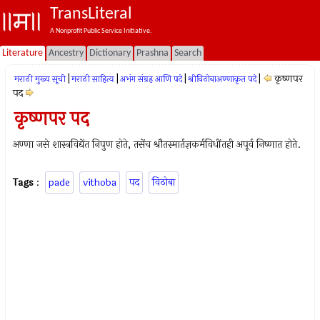
TransLiteral
A Nonprofit Public Service Initiative.
Literature
Ancestry
Dictionary
Prashna
Search
|
|
|
|
कृष्णपर
मराठी मुख्य सूची
मराठी साहित्य
अभंग संग्रह आणि पदे
श्रीविठोबाअण्णाकृत पदे
पद
कृष्णपर पद
अण्णा जसे शास्त्रविद्येंत निपुण होते, तसेंच श्रौतस्मार्तज्ञकर्मविधींतही अपूर्व निष्णात होते.
Tags
:
pade
vithoba
पद
विठोबा