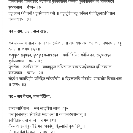
हल्लकनव पल्लवपद मंदस्मित फुल्लगल्ल बल्लव कुलवल्लभ जो मल्लमदन
सुभगभाल ॥ कंज० ॥२॥
हट्ट त्यज धैर्य धरीं धट्ट संतपाय घरीं ॥ चट्ट दुरित गट्ट करिल पंतविठ्ठलाऽधिपाल ॥
कंजनयन० ॥३॥
पद - राग, ताल, चाल सदर.
कमलनयन गोपाल भजभज भज सर्वकाल ॥ अघ बक खग कंसकाल प्रणतपाल बहु
दयाल ॥ कम० ॥धृ०॥
कंबुकुंठ इंदुवदन, कुंदकुड्‌मलाग्ररदन ॥ कांतिविजित कोटिमदन, सगुणसदन
कुटिलबाल ॥ कम० ॥१॥
पुंडरीक - दलविशाल - नयनयुगुल रुचिरभाल वन्याप्रपदीनमाल दमितव्याल
ब्रजपबाल ॥ कम० ॥२॥
चंद्रवंश जलघिहीर परिहित सौवर्णचीर ॥ विठ्ठलकवि मीननीर, समरधीर विजयशाल
॥ कम० ॥३॥
पद - राग केदार, ताल दिंदीचा.
रामराजाधिराज ॥ भज सांडुनिया लाज ॥धृ०॥
करधृतशरधनु, संचरितो भक्ता अनु ॥ नवजलदश्यामतनु ॥
साधितोस दास काज ॥ राम० ॥१॥
दीननाथ दीनबंधु तोडि भक्त भवबंधु विठ्ठलासि कृपासिंधु ॥
जे चालवितो विराज ॥ राम० ॥२॥