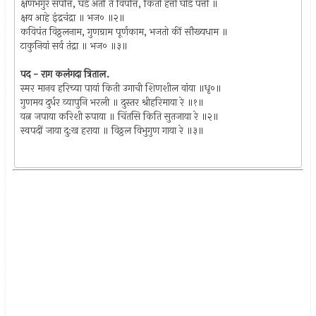
क्षणभंगुर संपत्ति, घडे अंतीं ते विपत्ति, किती हत्ती घोडे पत्ती ॥
क्षय आहे इंद्रचंद्रा ॥ भज० ॥२॥
कविपंत विठ्ठलनाम, गुणग्राम पूर्णकाम, भजतो कीं सौख्यधाम ॥
टाकुनियां सर्व तंद्रा ॥ भज० ॥३॥
पद - राग कलंगदा त्रिताल.
स्मर मानव हरिच्या पायां किती उगाची शिणशील वांया ॥धृ०॥
गुणमय दुर्धर व्यापुनि भरली ॥ दुस्तर श्रीहरिमाया रे ॥१॥
यत्न जपाया करिशी रुपाया ॥ चिंतसि किति सुतजाया रे ॥२॥
स्वपदीं जाया दु:ख हराया ॥ विठ्ठल विभुगुण गाया रे ॥३॥