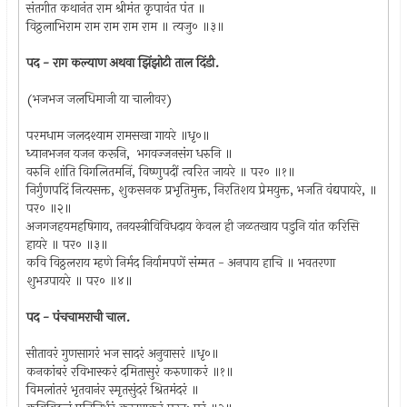
संतगीत कथानंत राम श्रीमंत कृपावंत पंत ॥
विठ्ठलाभिराम राम राम राम राम ॥ त्यजु० ॥३॥
पद - राग कल्याण अथवा झिंझोटी ताल दिंडी.
(भजभज जलधिमाजी या चालीवर)
परमधाम जलदश्याम रामसखा गायरे ॥धृ०॥
ध्यानभजन यजन करूनि, भगवज्जनसंग धरुनि ॥
वरुनि शांति विगलितमनिं, विष्णुपदीं त्वरित जायरे ॥ पर० ॥१॥
निर्गुणपदिं नित्यसक्त, शुकसनक प्रभृतिमुक्त, निरतिशय प्रेमयुक्त, भजति वंद्यपायरे, ॥
पर० ॥२॥
अजगजहयमहषिगाय, तनयस्त्रीविविधदाय केवल ही जळतखाय पडुनि यांत करिसि
हायरे ॥ पर० ॥३॥
कवि विठ्ठलराय म्हणे निर्मद निर्यामपणें संम्मत - अनपाय हाचि ॥ भवतरणा
शुभउपायरे ॥ पर० ॥४॥
पद - पंचचामराची चाल.
सीतावरं गुणसागरं भज सादरं अनुवासरं ॥धृ०॥
कनकांबरं रविभास्करं दमितासुरं करुणाकरं ॥१॥
विमलांतरं भृतवानंर स्मृतसुंदरं श्रितमंदरं ॥