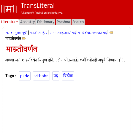
TransLiteral
A Nonprofit Public Service Initiative.
Literature
Ancestry
Dictionary
Prashna
Search
|
|
|
|
मराठी मुख्य सूची
मराठी साहित्य
अभंग संग्रह आणि पदे
श्रीविठोबाअण्णाकृत पदे
मारुतीवर्णन
मारुतीवर्णन
अण्णा जसे शास्त्रविद्येंत निपुण होते, तसेंच श्रौतस्मार्तज्ञकर्मविधींतही अपूर्व निष्णात होते.
Tags
:
pade
vithoba
पद
विठोबा