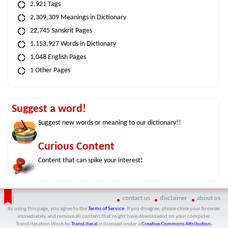
2,921 Tags
2,309,309 Meanings in Dictionary
22,745 Sanskrit Pages
1,153,927 Words in Dictionary
1,048 English Pages
1 Other Pages
Suggest a word!
Suggest new words or meaning to our dictionary!!
Curious Content
Content that can spike your interest!
contact us
disclaimer
about us
By using this page, you agree to the
Terms of Service
. If you disagree, please close your browser
immediately and remove all content that might have downloaded on your computer.
TransLiteration Work
by
TransLiteral
is licensed under a
Creative Commons Attribution-