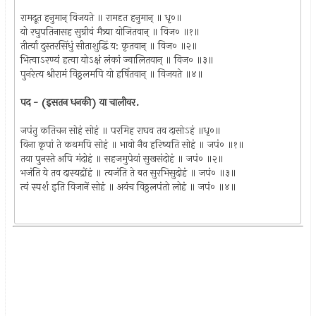
रामदूत हनुमान् विजयते ॥ रामदृत हनुमान् ॥ धृ०॥
यो रघुपतिनासह सुग्रीवं मैत्र्या योजितवान् ॥ विज० ॥१॥
तीर्त्वा दुस्तरसिंधुं सीताशुद्धिं य: कृतवान् ॥ विज० ॥२॥
भित्वाऽरण्यं हत्वा योऽक्षं लंकां ज्वालितवान् ॥ विज० ॥३॥
पुनरेत्य श्रीरामं विठ्ठलमपि यो हर्षितवान् ॥ विजयते ॥४॥
पद - (इसतन धनकी) या चालीवर.
जपंतु कतिचन सोहं सोहं ॥ परमिह राघव तव दासोऽहं ॥धृ०॥
विना कृपां ते कथमपि सोहं ॥ भावो नैव हरिष्यति सोहं ॥ जपं० ॥१॥
तया पुनस्ते अपि मंदोहं ॥ सहजमुपेयां सुखसंदोहं ॥ जपं० ॥२॥
भजंति ये तव दास्यद्रोंहं ॥ त्यजंति ते बत सुरभिसुदोहं ॥ जपं० ॥३॥
त्वं स्पर्श इति विजानें सोहं ॥ अयंच विठ्ठलपंतो लोहं ॥ जपं० ॥४॥