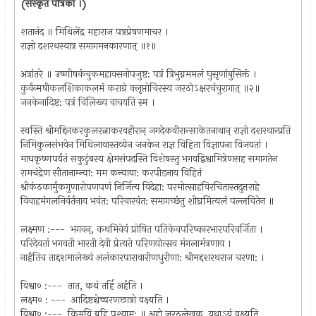
(संस्कृत पत्रिका ।)
शतानंद ॥ मिथिलेंद्र महाराज पत्रप्रेषणमाचर ।
राज्ञो दशरथस्यात्र समागमनकारणात् ॥१॥
अत्रांतरे ॥ उष्णीषकंचुकमहावसनोपजुष्ट: पत्रं त्रिभुग्नममलं घुसृणांबुसिक्तं ।
कुर्वन्मषीकलशिकाकलमं कराग्रे क्लृप्तोचिरस्य जरठोऽक्षरचंचुरागात् ॥२॥
जनकेनादिष्ट: पत्रं विलिख्य वाचयति स्म ।
स्वस्ति श्रीमद्दिनकरकुलरत्नाकरवहीरान् जगदेकवीरान्साकेतनाथान् राज्ञो दशरथान्प्रति
निमिकुलसंभवेन मिथिलावास्तव्येन जनकेन राज्ञ विहिता विज्ञापना विजयतां ।
माघकृष्णपर्यंतं सकुटुंबस्य क्षेमसंपदस्ति विशेषस्तु भगवद्विश्वामित्रेणसह समागतेन
रामचंद्रेण सीतानाम्न्या: मम कन्याया: करपीडनाय विहितं
श्रीकंठकार्मुकगुणारोपणपणं निर्जित्य विदेहा: परमोत्साहविरचितास्तदुत्तराहे
विवाहमंगलनिर्वर्तनाय भवंत: परिवारवंत: समागच्छंतु शीघ्रमित्यलं पल्लवितेन ॥
लक्ष्मण :--- भगवन्, कथमिवेयं प्रोषित पतिकेवपरिष्कारभारपरिवर्जिता ।
परिदेवतां भगवती भारती देवी प्रेत्यते परिणयोत्सव मंगलामंत्रणाय ।
नार्हंतिच ताद्दशमालेख्यं अलंकारपारावारीणधुरीणा: श्रीमद्दशरथराज चरणा: ।
विश्वा० :--- तात, कथं तर्हि अर्हंति ।
लक्ष्म० : --- आदिष्टश्चेच्चरणछात्रो वक्ष्यति ।
विश्वा० :--- किमयि ब्रूहि पश्याम: ॥ अहो जरठलेखक, यथाऽयं वक्ष्यति