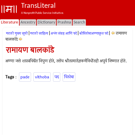
TransLiteral
A Nonprofit Public Service Initiative.
Literature
Ancestry
Dictionary
Prashna
Search
|
|
|
|
रामायण
मराठी मुख्य सूची
मराठी साहित्य
अभंग संग्रह आणि पदे
श्रीविठोबाअण्णाकृत पदे
बालकांडे
रामायण बालकांडे
अण्णा जसे शास्त्रविद्येंत निपुण होते, तसेंच श्रौतस्मार्तज्ञकर्मविधींतही अपूर्व निष्णात होते.
Tags
:
pade
vithoba
पद
विठोबा