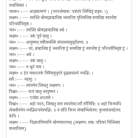
तथालिखत ।
जनक० :--- आज्ञाप्रमाणं । (जरठलेखक: पत्रांतरे लिखितुं प्रवृत्त: ।)
लक्ष्म० : --- स्वस्ति श्रीमद्‌ब्रम्हानिष्ठ जनवरिष्ट मुनिवसिष्ठ समादिष्ट स्वाभीष्ट
परिचर्याविसृष्ठ ।
जन० :--- स्वस्ति श्रीमद्‌ब्रम्हानिष्ठ अग्रे ।
लक्ष्म० : --- उक्तं पूर्वं खलु ।
जन० :--- आयुष्मन् वर्षीयानस्मि संपालयानुगृहीतव्य: ॥
लक्ष्म० :--- वरं, ब्रम्हानिष्ठ हूं जनवरिष्ट हूं समादिष्ट हूं स्वाभीष्ट हूं परिचर्याविसृष्ट हूं ।
जन० :--- अग्रे ।
लक्ष्म० : --- उक्तं खलु ।
जन० :--- न श्रुतं मया ।
लक्ष्म० ॥ हंत मखशतकं विनैवानुभूयते वृद्धश्रवस्त्वं भवद्भि: ।
सर्वे :--- जहसु: ।
जन० :--- स्वयमेव लिखतु लक्ष्मण: ।
विश्वा० :--- कथं खलु आयुष्मन ।
लक्ष्म० : --- एतदेव आशासे ।
विश्वा० :--- अहो जरठ, लिखतु नाम स्वयमेवाऽसौ सौमित्रि: ॥ अहो किमवधि
लेखनीयमेव भवद्भिरुपनेत्रवद्भि: ॥ न संति किल लेखाब्धिसेतव: कुलसंतानहेतव:
केपि ।
लक्ष्म० : --- विज्ञापयिष्यामि श्रीमच्चारणान् (लक्ष्मण: सद्य: पत्रिकां विलिख्य
वाचयतिस्म)