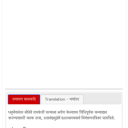
रामायण बालकांडे
Translation - भाषांतर
धनुर्भंगानंतर सीतेनें रामकंठीं वरमाला अर्पण केल्यावर विधिपूर्वक कन्यादान
करण्यासाठीं जनक राजा, शतानंदानुज्ञेनें दशरथागमनार्थ निमंत्रणपत्रिका पाठवितो.