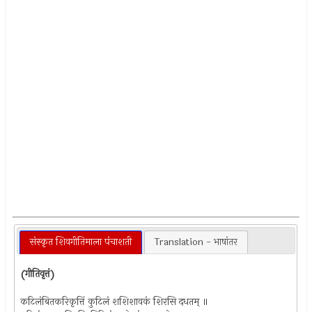
संस्कृत शिवगीतिमाला पंचाशती
Translation - भाषांतर
(गीतिवृत्तं)
कटिलंबितकरिकृत्तिं कुटिलं शशिशावकं शिरसि दधतम् ॥