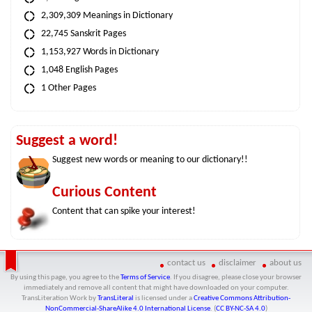
2,309,309 Meanings in Dictionary
22,745 Sanskrit Pages
1,153,927 Words in Dictionary
1,048 English Pages
1 Other Pages
Suggest a word!
Suggest new words or meaning to our dictionary!!
Curious Content
Content that can spike your interest!
contact us
disclaimer
about us
By using this page, you agree to the
Terms of Service
. If you disagree, please close your browser
immediately and remove all content that might have downloaded on your computer.
TransLiteration Work
by
TransLiteral
is licensed under a
Creative Commons Attribution-
NonCommercial-ShareAlike 4.0 International License
. (
CC BY-NC-SA 4.0
)