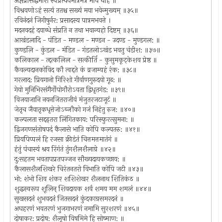
अज्ञप्रसिद्धमीश स्वप्रत्ययमात्रमंत्र मयि धेहि ॥
विश्रवणोऽहं सत्यं ततश्च सख्यं मया भवेन्मुख्यम् ॥३५॥
रविनंदनं जिगीषुर्नर: प्रसादस्य पात्रमभवत्ते ।
मदनवदहं दयाब्धे संप्रति न तथा भवान्यहो दिष्टम् ॥३६॥
आखंडलादि - पंडित - मण्डल - मण्डन - उदण्ड - मुण्डगल: ॥
कुण्डलि - कुंडल - मंडित - गंडतलोऽखंड भवतु चंडीश: ॥३७॥
कलिकाल - त्द्दत्कलिल - सत्कीर्ति - कुसुमकूट्केशव प्रेष्ठ ॥
कैवल्यदानकोविद कौ त्वद्दते कं व्रजाम्यहं रंक: ॥३८॥
गरलाद: प्रियगानो गिरिशो गीर्वाणगुरुदयो गूढ: ॥
गेयो मुनिभिरसंगैर्गोपोगौरोऽवता द्विधृतगंड: ॥३९॥
विजयाजानि नयनजितराजीवं मंजुतरजटाजूटं ॥
जेतृच जैवातृकधृत्तेजोऽब्जौको गजं निहंतु रुज: ॥४०॥
कल्पलता सद्दढ्तरा लिंगितकाय: परिस्फुरत्सुमना: ॥
द्विजगणसंतोषपदं कैलासे भाति कोपि कल्पतरु: ॥४१॥
प्रियपिप्पलं हि रजसा क्रीडंतं चित्तमत्तमातंगं ॥
हंतुं पंचास्यं श्रय रिंगंतं तुंगशैलशैलाग्रे ॥४२॥
दु:सहतम भवतापप्रतपज्जन सौख्यदायकच्छाय: ॥
कैलासशैलशिखरे चिरंतनतरो विभाति कोपि जटी ॥४३॥
भो: शंभो शिव शंकर शशिशेखर शैलनाथ शितिकंठ ॥
शुद्धस्वरूप शूलिन् शिवदायक शर्व शमय मम शमलं ॥४४॥
सुखसदनं शुभवदनं जितसदनं कुंदकाग्रसमरदनं ॥
अघहरणं भवतरणं भुजगाभरणं नमामि सुरशरणं ॥४५॥
दोषाकर: प्रदोष: शैलूषो विषमिमे हि सोष्माण: ॥