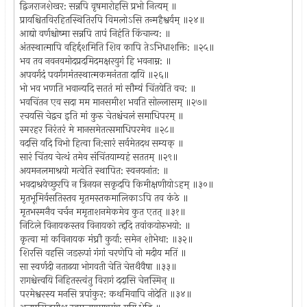
द्विजराजशेखर: सन्नपि वृषमारोहसि प्रभो नित्यम् ॥
प्रायश्चितविरहितस्थितिरपि विमलोऽसि तन्महैश्वर्यम् ॥२४॥
आद्यो वर्णश्चोष्मा सन्नपि तापं निहंति किंचान्य: ॥
अंतस्थात्मापि वहिर्द्दशमिति शिव कापि तेऽभिधाशक्ति: ॥२५॥
भव तव नवनवमोदप्रदमिदमक्षरयुगं हि भवनाम्न: ॥
अपवर्गदं पवर्गगमंतस्थात्मकमनंतता दायि ॥२६॥
भो भव भणति भवान्यदि सततं मां सौम्यं चिंतयेति वच: ॥
भवचिंतन एव सदा मम मानसमीश भवति सोल्लासम् ॥२७॥
रचयसि चेद्वच इति मां कुरु चेतश्चंचलं समाधिपरम् ॥
स्मरहर निरंतरं मे मानसमेतत्समाधिपरमेव ॥२८॥
वदसि यदि विभो हित्वा नि:सारं सर्वमेतदथ सम्यक् ॥
सारं चिंतय चेत्थं तमेव संचिंतयाम्यहं सततम्‌ ॥२९॥
अयमनलमाश्रयो मत्वेति स्थापित: स्वनयनांत: ॥
भवदाश्रयेच्छुरपि न त्रिनयन सकृदपि किमीक्षणीयोऽहम् ॥३०॥
मृतभूमिर्वसतिस्तव मृतमस्तकमालिकाऽपि तव कंठे ॥
मृतभस्मनैव चर्चन ममृताशनमेकमेव कुत एतत् ॥३१॥
निटिले विनायकस्तव विनायको त्द्ददि तवांकयोरुभयो: ॥
कृत्वा मां कविनायक मंघ्रौ कुर्या: समेन शोभेथा: ॥३२॥
शिरसि वहसि जडरूपां गंगां चरणेपि नो मदीय मतिं ॥
सा स्वर्णदी नताढया भोगवती चेति चेत्तथैवैषा ॥३३॥
रागश्चेत्त्वयि निहितस्त्वंतु विरागं ददासि चेत्तस्मिन् ॥
परमेश्वरस्य मनसि त्रपांकुर: कथमिवापि नोदेति ॥३४॥