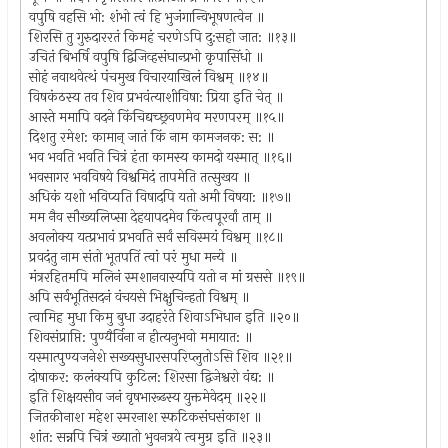
वपुषि वहसि भो: शंभो त्वं हि भुजंगान्विभूषणत्वेन ॥
शिरसि तु गुरुदाररतं किमहं चरणेऽपि दु:सहो जात: ॥१३॥
उचितं बिभर्षि वपुषि द्विजिव्हसंघान्प्रभो कृपासिंधो ॥
सोहं नवाथवेत्थं पंचमुख विचारयाखिलं विश्वम् ॥१४॥
विषकंठस्य तव शिव प्रभवंत्याशीविषा: प्रिया इति चेत् ॥
आस्ते ममापि वदने किंचिद्यच्छ्रवणमेव मरणपरम् ॥१५॥
दिशतु रमेश: कामान् जातं किं नाम कामजनक: स: ॥
भव भवति भवति चित्रं हंता कामस्य कामदो यस्मात् ॥१६॥
भवसागर भवविषये विश्वमिदं तापमेति तत्सुखय ॥
अधिकं यशो भविप्यति विषादपि यतो अमी विषया: ॥१७॥
मम नैव सौख्यलिप्सा देहयापदमेव किंत्वपूरर्वां ताम् ॥
अवलोक्य यत्प्रभावं प्रभवति सर्वं सविस्मयं विश्वम् ॥१८॥
प्रवदंतु नाम संतो भूतपतिं त्वां परं मुधा मन्ये ॥
मंत्ररहितमपि मलिनं स्मशानवास्यपि यतो न मां ग्रससे ॥१९॥
अपि सर्वभूतिसदनं वंचयसे भिक्षुचिन्हतो विश्वम् ॥
त्वामिह मुधा किमु बुधा उदाहरंते शिवा‍ऽभिधान इति ॥२०॥
शिवसंप्राप्ति: पुण्यैर्विना न हीत्यनुभवो ममायात: ॥
यस्मात्पुण्यजनेशे सख्यसुधारसपरिप्लुतोऽसि शिव ॥२१॥
दोषाकर: कलंक्यपि कुटिल: शिरसा द्विजेश्वरो वंद्य: ॥
इति शिक्षयसीव जनं वृषभारूढस्य युक्तमेवेदम् ॥२२॥
जितकीनाश महेश स्मरनाश स्फटिकसंघसंकाश ॥
शांत: सन्नपि चित्रं ख्यातो भुवनत्रये त्वमुग्र इति ॥२३॥