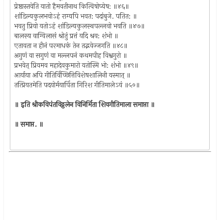
प्रेष्ठास्तवेति यातो हैमवतीनाथ कित्विषोप्येष: ॥४६॥
शांडिल्यकुलभवोऽहं राग्यपि भवत: पदांबुजे. पतित: ॥
भवतु प्रियो यतोऽहं शांडिल्यकुलस्थपल्लवो भवति ॥४७॥
बालस्य वाग्विलासं श्रोतुं प्रत्तं यदि श्रव: शंभो ॥
एतावता न हीनं परमाधकं तेन तद्भवेज्जगति ॥४८॥
अगुणं वा सगुणं वा मल्लपनं कथमपीह विश्वगुरो ॥
प्रभवेत् प्रियमव महादेवकुमारो यतोस्मि भो: शंभो ॥४९॥
आर्याया अपि गीतिर्विच्छित्तिविशेषशालिनी यस्मात् ॥
तत्प्रियतमेति पदयोर्मयार्पिता गिरिश गीतिमालेऽयं ॥५०॥
॥ इति श्रीकविपंतविठ्ठलेन विनिर्मिता शिवगीतिमाला समाप्ता ॥
॥ समाप्त. ॥