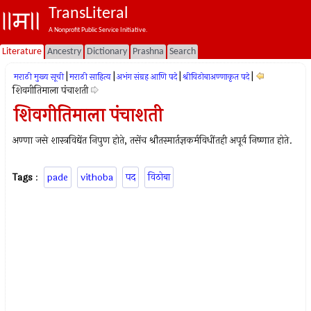
TransLiteral
A Nonprofit Public Service Initiative.
Literature
Ancestry
Dictionary
Prashna
Search
|
|
|
|
मराठी मुख्य सूची
मराठी साहित्य
अभंग संग्रह आणि पदे
श्रीविठोबाअण्णाकृत पदे
शिवगीतिमाला पंचाशती
शिवगीतिमाला पंचाशती
अण्णा जसे शास्त्रविद्येंत निपुण होते, तसेंच श्रौतस्मार्तज्ञकर्मविधींतही अपूर्व निष्णात होते.
Tags
:
pade
vithoba
पद
विठोबा