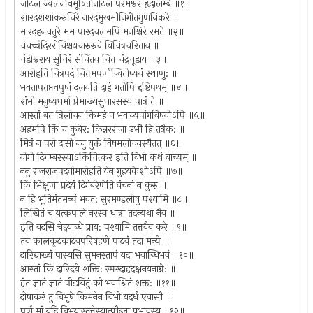
जटिलं ज्वलनविभूषितनिटिलं परमेश्वरं हृदालम्बे ॥१॥
शारदशशांकरुचिरे नारदमुखमौनिगीतगुणनिकरे ॥
मारदहनचतुरे मम पारदचलमपि मनश्चिरं रमते ॥२॥
चंचच्चंदिररोचिश्चयचारुरुचे विचित्रचरिताय ॥
चंडीश्वराय सुचिरं संचिंतय चित्त चंद्रचूडाय ॥३॥
आरोहति चित्रपदं चित्तमपर्णान्वितोप्ययं स्थाणु: ॥
भवतापतप्तवपुषां दलयति दाहं गतोपि द्दष्टिपथम् ॥४॥
शंभो मनुष्यधर्मा प्रेमाख्यसुधारसस्य पात्रं ते ॥
आस्तां बत त्रिलोचन किमहं न भवान्यपांगविषयोऽपि ॥५॥
अहमपि किं च कुबेर: किन्नरराजा उभौ हि तत्रैक: ॥
मित्रं न परो दासो ननु युक्तं विषमलोचनस्यैतत् ॥६॥
योगो दिगम्बरस्याऽकिंचित्कर इति विभो कथं वाच्यम् ॥
ननु राजराजपदवीमारोहति येन गुहयकेशोऽपि ॥७॥
किं भिक्षुणा प्रदेयं दिगंबरेणेति वंचनां न कुरु ॥
न हि भूतिमंतमन्यं भवत: सुरमण्डलीषु पश्यामि ॥८॥
लिखितं च यत्कपाले नरस्व धात्रा तदन्यथा नैव ॥
इति वदसि चेद्दयाब्धे प्राय: पश्यामि तत्तवैव करे ॥९॥
तव कालकूटकाटवपरिषहणे पाटवं तदा मन्ये ॥
दारिद्याख्यं पास्यसि सुमनस्तापं यदा भवाब्धिभवं ॥१०॥
आस्तां किं दारिद्रये शक्ति: स्मरदाहदक्षनयनाग्ने: ॥
हंत ज्ञातं ज्ञातं पीडयितुं को भवाश्रितं शक्त: ॥११॥
दोषाकरं तु बिभृषे किमनेन विभो यदर्ध एवासौ ॥
पूर्णं मां यदि बिभृयास्तत्तेस्यात्प्रौढता प्रभावस्य ॥१२॥