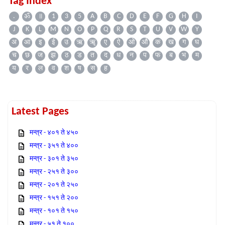
Tag Index
.
ॐ
॥
1
3
5
A
B
C
D
E
F
G
H
I
J
K
L
M
N
O
P
Q
R
S
T
U
V
W
Y
अ
आ
इ
ई
उ
ऋ
ॠ
ए
ऐ
ओ
औ
क
ख
ग
घ
च
छ
ज
झ
ठ
ड
त
द
ध
न
प
फ
ब
भ
म
य
र
ल
व
श
ष
स
ह
Latest Pages
मन्त्र - ४०१ ते ४५०
मन्त्र - ३५१ ते ४००
मन्त्र - ३०१ ते ३५०
मन्त्र - २५१ ते ३००
मन्त्र - २०१ ते २५०
मन्त्र - १५१ ते २००
मन्त्र - १०१ ते १५०
मन्त्र - ५१ ते १००