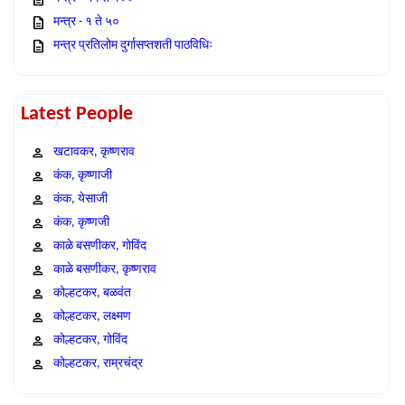
मन्त्र - १ ते ५०
मन्त्र प्रतिलोम दुर्गासप्तशती पाठविधिः
Latest People
खटावकर, कृष्णराव
कंक, कृष्णाजी
कंक, येसाजी
कंक, कृष्णजी
काळे बसणीकर, गोविंद
काळे बसणीकर, कृष्णराव
कोल्हटकर, बळवंत
कोल्हटकर, लक्ष्मण
कोल्हटकर, गोविंद
कोल्हटकर, राम्रचंद्र