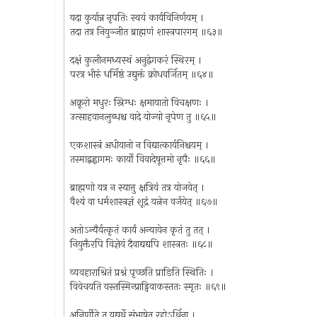
यदा कुर्यान्न नृपतिः स्वयं कार्यविनिर्णयम् ।
तदा तत्र नियुञ्जीत ब्राह्मणं शास्त्रपारगम् ॥६३॥
दक्षं कुलीनमध्यस्थं अनुद्वेगकरं स्थिरम् ।
परत्र भीरुं धर्मिष्ठं उद्युक्तं क्रोधवर्जितम् ॥६४॥
अक्रूरो मधुरः स्निग्धः क्षमायातो विचक्षणः ।
उत्साहवानलुब्धश्च वादे योज्यो नृपेण तु ॥६५॥
एकशास्त्रं अधीयानो न विद्यात्कार्यनिश्चयम् ।
तस्माद्बह्वागमः कार्यो विवादेषूत्तमो नृपैः ॥६६॥
ब्राह्मणो यत्र न स्यात्तु क्षत्रियं तत्र योजयेत् ।
वैश्यं वा धर्मशास्त्रज्ञं शूद्रं यत्नेन वर्जयेत् ॥६७॥
अतोऽन्यैर्यत्कृतं कार्यं अन्यायेन कृतं तु तत् ।
नियुक्तैरपि विज्ञेयं दैवाद्यद्यपि शास्त्रतः ॥६८॥
व्यवहाराश्रितं प्रश्नं पृच्छति प्राङिति स्थितिः ।
विवेचयति यस्तस्मिन्प्राड्विवाकस्ततः स्मृतः ॥६९॥
अनिर्णीते तु यद्यर्थे संभाषेत रहोऽर्थिना ।