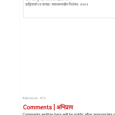
प्राड्विवाकोऽथ दण्ड्यः स्यात्सभ्याश्चैव विशेषतः ॥७०॥
References : N/A
Comments | अभिप्राय
Comments written here will be public after appropriate