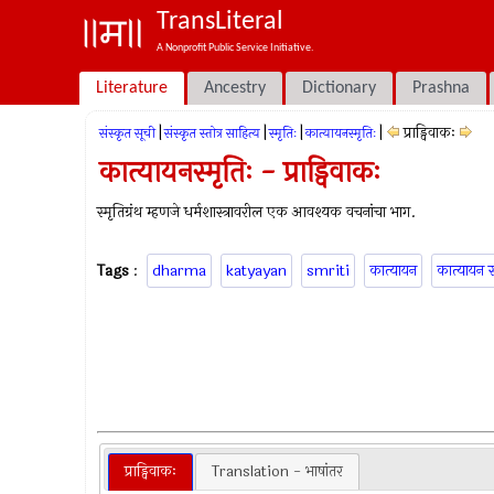
TransLiteral
A Nonprofit Public Service Initiative.
Literature
Ancestry
Dictionary
Prashna
|
|
|
|
प्राड्विवाकः
संस्कृत सूची
संस्कृत स्तोत्र साहित्य
स्मृतिः
कात्यायनस्मृतिः
कात्यायनस्मृतिः - प्राड्विवाकः
स्मृतिग्रंथ म्हणजे धर्मशास्त्रावरील एक आवश्यक वचनांचा भाग.
Tags
:
dharma
katyayan
smriti
कात्यायन
कात्यायन स
प्राड्विवाकः
Translation - भाषांतर