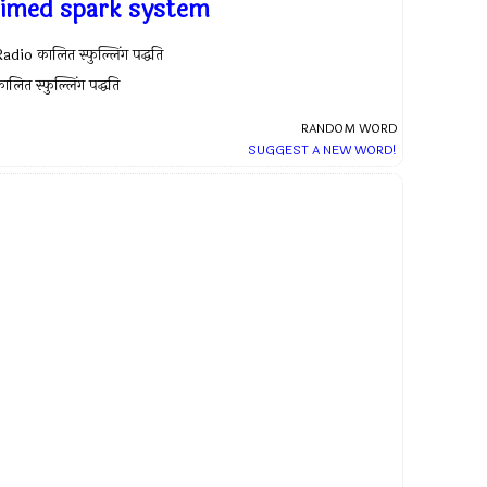
timed spark system
adio कालित स्फुल्लिंग पद्धति
ालित स्फुल्लिंग पद्धति
RANDOM WORD
SUGGEST A NEW WORD!