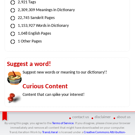
2,921 Tags
2,309,309 Meanings in Dictionary
22,745 Sanskrit Pages
1,153,927 Words in Dictionary
1,048 English Pages
1 Other Pages
Suggest a word!
Suggest new words or meaning to our dictionary!!
Curious Content
Content that can spike your interest!
contact us
disclaimer
about us
By using this page, you agree to the
Terms of Service
. If you disagree, please close your browser
immediately and remove all content that might have downloaded on your computer.
TransLiteration Work
by
TransLiteral
is licensed under a
Creative Commons Attribution-