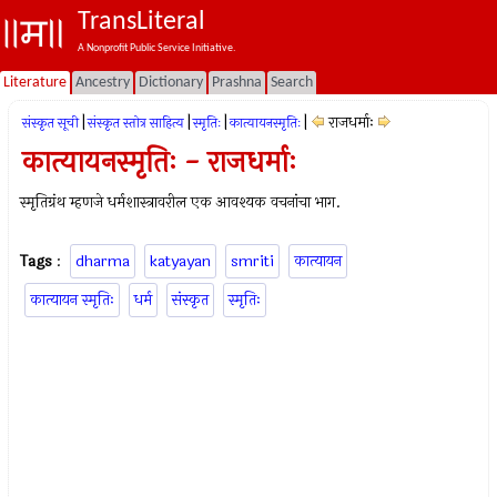
TransLiteral
A Nonprofit Public Service Initiative.
Literature
Ancestry
Dictionary
Prashna
Search
|
|
|
|
राजधर्माः
संस्कृत सूची
संस्कृत स्तोत्र साहित्य
स्मृतिः
कात्यायनस्मृतिः
कात्यायनस्मृतिः - राजधर्माः
स्मृतिग्रंथ म्हणजे धर्मशास्त्रावरील एक आवश्यक वचनांचा भाग.
Tags
:
dharma
katyayan
smriti
कात्यायन
कात्यायन स्मृतिः
धर्म
संस्कृत
स्मृतिः