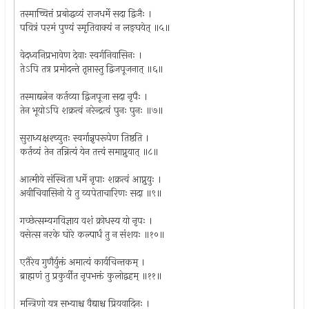
तस्माच्चित्तं प्रबोद्धव्यं राजधर्मे सदा द्विजैः ।
पवित्रं परमं पुण्यं स्मृतिवाक्यं न लङ्घयेत् ॥५॥
वेदध्वनिप्रभावेण देवाः स्वर्गनिवासिनः ।
तेऽपि तत्र प्रमोदन्ते तृप्तास्तु द्विजपूजनात् ॥६॥
तस्माद्यत्नेन कर्तव्या द्विजपूजा सदा नृपैः ।
तेन भूयोऽपि शक्रत्वं नरेन्द्रत्वं पुनः पुनः ॥७॥
सुराध्यक्षश्च्युतः स्वर्गान्नृपरूपेण तिष्ठति ।
कर्तव्यं तेन तन्नित्यं येन तत्त्वं समाप्नुयात् ॥८॥
आत्मीये संस्थिता धर्मे नृपाः शक्रत्वं आप्नुयुः ।
अवीचिवासिनो ये तु व्यपेताचारिणः सदा ॥९॥
गच्छेत्सम्यगविज्ञाय वशं क्रोधस्य यो नृपः ।
वसेत्स नरके घोरे कल्पार्धं तु न संशयः ॥१०॥
एतैरेव गुणैर्युक्तं अमात्यं कार्यचिन्तकम् ।
ब्राह्मणं तु प्रकुर्वीत नृपभक्तं कुलोद्वहम् ॥११॥
मन्त्रिणो यत्र सभ्याश्च वैद्याश्च प्रियवादिनः ।