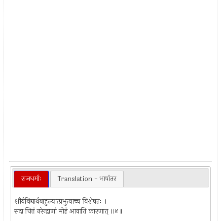
राजधर्माः
Translation - भाषांतर
शौर्यविद्यार्थबाहुल्यात्प्रभुत्वाच्च विशेषतः ।
सदा चित्तं नरेन्द्राणां मोहं आयाति कारणात् ॥४॥