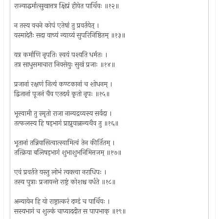
राज्याद्धर्मात्सुखात्तत्र क्षिप्रं हीयेत पार्थिवः ॥१२॥
न तस्य वचने कोपं एतेषां तु प्रवर्तयेत् ।
यस्मादेतैः सदा वाच्यं न्याय्यं सुपरिनिष्ठितम् ॥१३॥
यत्र कर्माणि नृपतिः स्वयं पश्यति धर्मतः ।
तत्र साधुसमाचारा निवसेयुः सुखं प्रजाः ॥१४॥
प्रजानां रक्षणं नित्यं कण्टकानां च शोधनम् ।
द्विजानां पूजनं चैव एतदर्थं कृतो नृपः ॥१५॥
भूस्वामी तु स्मृतो राजा नान्यद्रव्यस्य सर्वदा ।
तत्फलस्य हि षड्भागं प्राप्नुयान्नान्यथैव तु ॥१६॥
भूतानां तन्निवासित्वात्स्वामित्वं तेन कीर्तितम् ।
तत्क्रिया बलिषड्भागं शुभाशुभनिमित्तजम् ॥१७॥
एवं प्रवर्तते यस्तु लोभं त्यक्त्वा नराधिपः ।
तस्य पुत्राः प्रजायन्ते राष्ट्रं कोशश्च वर्धते ॥१८॥
अन्यायेन हि यो राष्ट्रात्करं दण्डं च पार्थिवः ।
सस्यभागं च शुल्कं चाप्याददीत स पापभाक् ॥१९॥