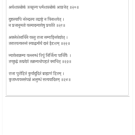
अर्थशास्त्रोक्तं उत्सृज्य धर्मशास्त्रोक्तं आव्रजेत् ॥२०॥
दुष्टस्यापि नरेन्द्रस्य तद्राष्ट्रं न विनाशयेत् ।
न प्रजानुमतो यस्मादन्यायेषु प्रवर्तते ॥२१॥
अक्लेशेनार्थिने यस्तु राजा सम्यङ्निवेदयेत् ।
तत्तारयत्यनन्तं स्याद्धर्मार्थं दानं ईदृशम् ॥२२॥
न्यायेनाक्रम्य यल्लब्धं रिपुं निर्जित्य पार्थिवैः ।
तच्छुद्धं तत्प्रदेयं तन्नान्यथोपहृतं क्वचित् ॥२३॥
राजा पुरोहितं कुर्यादुदितं ब्राह्मणं हितम् ।
कृताध्ययनसंपन्नं अलुब्धं सत्यवादिनम् ॥२४॥