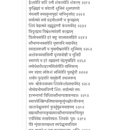
ईशायेति कटिं रत्यै शंकरायेति शंकरम् ॥२१॥
कुक्षिद्वयं च कोटव्यै शूलिनं शूलपाणये
मंगलायै नमस्तुभ्यमुदरं चाभिभूजयेत् ॥२२॥
सर्वात्मने नमो रुद्रमीशान्यै च कुचद्वयम्
शिवं वेदात्मने तद्वद्रुद्राण्यै कंठमर्चयेत् ॥२३॥
त्रिपुरघ्नाय विश्वेशमनंतायै करद्वयम्
त्रिलोचनायेति हरं बाहू कालानलप्रिये ॥२४॥
सौभाग्यभवनायेति भूषणानि सदार्चयेत्
स्वाहास्वधायै च मुखमीश्वरायेति शूलिनम् ॥२५॥
अशोकवनवासिन्यै पूज्यावोष्ठौ च भूतिदौ
स्थाणवे च हरं तद्वदास्यं चंद्रमुखप्रिये ॥२६॥
नमोर्धनारीशहरमसितांगीति नासिकाम्
नम उग्राय लोकेशं ललितेति पुनर्भ्रुवौ ॥२७॥
शर्वाय पुरहर्त्तारं वासुदेव्यै तथालकम्
नमः श्रीकंठनाथाय शिवकेशांस्तथार्चयेत् ॥२८॥
भीमोग्रभीमरूपिण्यै शिरः सर्वात्मने नमः
हरमभ्यर्च्य विधिवत्सौभाग्याष्टकमग्रतः ॥२९॥
स्थापयेत्स्निग्धनिष्पावान्कुसुंभक्षीरजीरकम्
तरुराजेक्षुलवणं कुस्तुंबुरुमथाष्टमम् ॥३०॥
दद्यात्सौभाग्यकृद्यस्मात्सौभाग्याष्टकमित्युत
एवंनिवेद्य तत्सर्वमग्रतः शिवयोः पुनः ॥३१॥
चैत्रे शृंगाटकान्प्राश्य स्वपेद्भूमावरिंदम