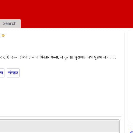
Search
९
र सृष्टि-रचना संबंधी ज्ञानाचा विस्तार केला, म्हणून ह्या पुराणास पद्म पुराण म्हणतात.
ाण
संस्कृत