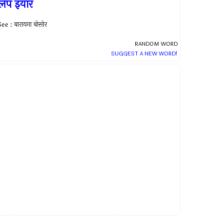
िप इयार
ee : बारायगा बोसोर
RANDOM WORD
SUGGEST A NEW WORD!