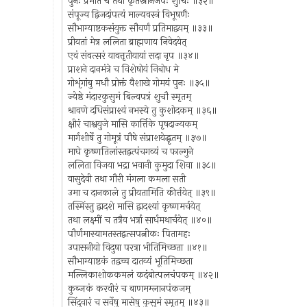
पुनः प्रभाते च तथा कृतस्नानजपः शुचिः ॥३२॥
संपूज्य द्विजदांपत्यं माल्यवस्त्रं विभूषणैः
सौभाग्याष्टकसंयुक्त सौवर्णं प्रतिमाद्वयम् ॥३३॥
प्रीयतां मेत्र ललिता ब्राह्मणाय निवेदयेत्
एवं संवत्सरं यावत्तृतीयायां सदा नृप ॥३४॥
प्राशने दानमंत्रे च विशेषोयं निबोध मे
गोशृंगांबु मधौ प्रोक्तं वैशाखे गोमयं पुनः ॥३५॥
ज्येष्ठे मंदारकुसुमं बिल्वपत्रं शुचौ स्मृतम्
श्रावणे दधिसंप्राश्यं नभस्ये तु कुशोदकम् ॥३६॥
क्षीरं चाश्वयुजे मासि कार्त्तिके पृषदाज्यकम्
मार्गशीर्षे तु गोमूत्रं पौषे संप्राशयेद्घृतम् ॥३७॥
माघे कृष्णतिलांस्तद्वत्पंचगव्यं च फाल्गुने
ललिता विजया भद्रा भवानी कुमुदा शिवा ॥३८॥
वासुदेवी तथा गौरी मंगला कमला सती
उमा च दानकाले तु प्रीयतामिति कीर्त्तयेत् ॥३९॥
तस्मिंस्तु द्वादशे मासि द्वादश्यां कृष्णमर्चयेत्
तथा लक्ष्मीं च तत्रैव भर्त्रा सार्धमथार्चयेत् ॥४०॥
पौर्णमास्यामतस्तद्वत्सपत्नीकः पितामहः
उपासनीयो विदुषा परत्रा भीतिमिच्छता ॥४१॥
सौभाग्याष्टकं तद्वच्च दातव्यं भूतिमिच्छता
मल्लिकाशोककमलं कदंबोत्पलचंपकम् ॥४२॥
कुब्जकं करवीरं च बाणमम्लानपंकजम्
सिंदुवारं च सर्वेषु मासेषु कुसुमं स्मृतम् ॥४३॥