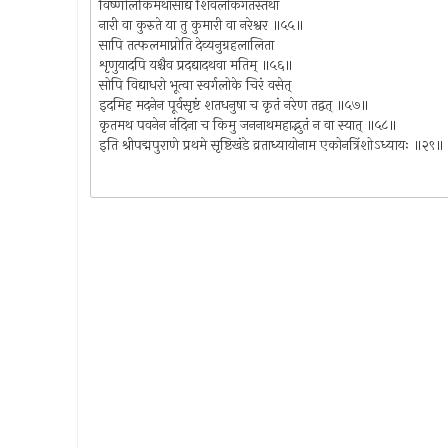
विष्णोर्लोकमथासाद्य शिवलोकगतस्तथा
नारी वा कुरुते या तु कुमारी वा नरेश्वर ॥५५॥
सापि तत्फलमाप्नोति देव्यनुग्रहलालिता
शृणुयादपि यश्चैव प्रदद्यादथवा मतिम् ॥५६॥
सोपि विद्याधरो भूत्वा स्वर्गलोके चिरं वसेत्
इदमिह मदनेन पूर्वसृष्टं शतधनुषा च कृतं नरेण तद्वत् ॥५७॥
कृतमथ पवनेन नंदिना च किमु जननाथमहाद्भुतं न वा स्यात् ॥५८॥
इति श्रीपद्मपुराणे प्रथमे सृष्टिखंडे व्रताध्यायोनाम एकोनत्रिंशोऽध्यायः ॥२९॥