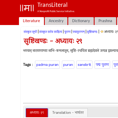
TransLiteral
A Nonprofit Public Service Initiative.
Literature
Ancestry
Dictionary
Prashna
|
|
|
|
|
अध्यायः २
संस्कृत सूची
संस्कृत स्तोत्र साहित्य
पुराण
पद्मपुराणम्
सृष्टिखण्डः
सृष्टिखण्डः - अध्यायः २९
भगवान् नारायणाच्या नाभि-कमलातून, सृष्टि-रचयिता ब्रह्मदेवाने उत्पन्न झाल्याव
Tags
:
padma puran
puran
sanskrit
पद्म पुराण
पुर
अध्यायः २९
Translation - भाषांतर