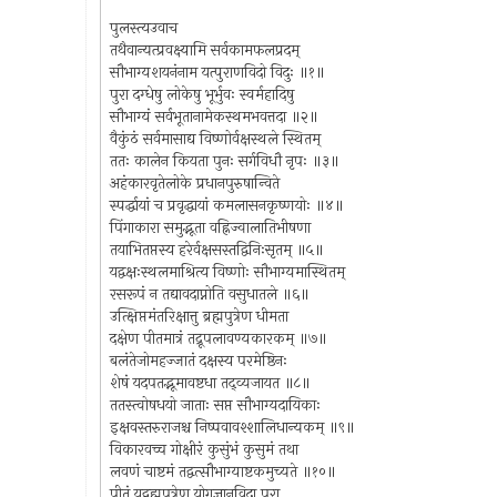
पुलस्त्यउवाच
तथैवान्यत्प्रवक्ष्यामि सर्वकामफलप्रदम्
सौभाग्यशयनंनाम यत्पुराणविदो विदुः ॥१॥
पुरा दग्धेषु लोकेषु भूर्भुवः स्वर्महादिषु
सौभाग्यं सर्वभूतानामेकस्थमभवत्तदा ॥२॥
वैकुंठं सर्वमासाद्य विष्णोर्वक्षस्थले स्थितम्
ततः कालेन कियता पुनः सर्गविधौ नृपः ॥३॥
अहंकारवृतेलोके प्रधानपुरुषान्विते
स्पर्द्धायां च प्रवृद्धायां कमलासनकृष्णयोः ॥४॥
पिंगाकारा समुद्भूता वह्निज्वालातिभीषणा
तयाभितप्तस्य हरेर्वक्षसस्तद्विनिःसृतम् ॥५॥
यद्वक्षःस्थलमाश्रित्य विष्णोः सौभाग्यमास्थितम्
रसरूपं न तद्यावदाप्नोति वसुधातले ॥६॥
उत्क्षिप्तमंतरिक्षात्तु ब्रह्मपुत्रेण धीमता
दक्षेण पीतमात्रं तद्रूपलावण्यकारकम् ॥७॥
बलंतेजोमहज्जातं दक्षस्य परमेष्ठिनः
शेषं यदपतद्भूमावष्टधा तद्व्यजायत ॥८॥
ततस्त्वोषधयो जाताः सप्त सौभाग्यदायिकाः
इक्षवस्तरुराजश्च निष्पवावश्शालिधान्यकम् ॥९॥
विकारवच्च गोक्षीरं कुसुंभं कुसुमं तथा
लवणं चाष्टमं तद्वत्सौभाग्याष्टकमुच्यते ॥१०॥
पीतं यद्ब्रह्मपुत्रेण योगज्ञानविदा पुरा