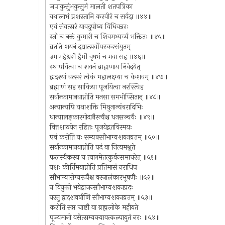
जपाकुसुंभकुसुमं मालती शतपत्रिका
यथालाभं प्रशस्तानि करवीरं च सर्वदा ॥४४॥
एवं संवत्सरं यावदुपोष्य विधिवन्नरः
स्त्री च नक्तं कुमारी च शिवमभ्यर्च्य भक्तितः ॥४५॥
व्रतांते शयनं दद्यात्सर्वोपस्करसंयुतम्
उमामहेश्वरौ हैमौ वृषभं च गवा सह ॥४६॥
स्थापयित्वा च शयनं ब्राह्मणाय निवेदयेत्
द्वादश्यां वत्सरं त्वेकं महालक्ष्म्या च केशवम् ॥४७॥
ब्रह्माणं सह सावित्र्या पूजयित्वा नरस्त्विह
सर्वान्कामानवाप्नोति मनसा समभीप्सितान् ॥४८॥
अन्यान्यपि यथाशक्ति मिथुनान्यंबरादिभिः
धान्यालङ्कारगोदानैरन्यैश्च धनसञ्चयैः ॥४९॥
वित्तशाठयेन रहितः पूजयेद्गतविस्मयः
एवं करोति यः सम्यक्सौभाग्यशयनव्रतम् ॥५०॥
सर्वान्कामानवाप्नोति पदं वा नित्यमश्नुते
फलस्यैकस्य च त्यागमेतत्कुर्वन्समाचरेत् ॥५१॥
यशः कीर्तिमवाप्नोति प्रतिमासं नराधिप
सौभाग्यारोग्यरूपैश्च वस्त्रालंकारभूषणैः ॥५२॥
न वियुक्तो भवेद्राजन्सौभाग्यशयनप्रदः
यस्तु द्वादशवर्षाणि सौभाग्यशयनव्रतम् ॥५३॥
करोति सप्त चाष्टौ वा ब्रह्मलोके महीयते
पूज्यमानो वसेत्सम्यक्यावत्कल्पायुतं नरः ॥५४॥