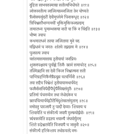
दुहिता साभवत्तस्माद्या सतीत्यभिधीयते ॥११॥
लोकानतीत्य लालित्याल्ललिता तेन चोच्यते
त्रैलोक्यसुंदरीं देवीमुपयेमे पिनाकधृत् ॥१२॥
त्रिविश्वसौभाग्यमयीं भुक्तिमुक्तिफलप्रदाम्
तामाराध्य पुमान्भक्त्या नारी वा किं न विंदति ॥१३॥
भीष्म उवाच
कथमाराधनं तस्या ललिताया मुने वद
यद्विधानं च जगतः शांतये तद्वदस्व मे ॥१४॥
पुलस्त्य उवाच
वसंतमासमासाद्य तृतीयायां जनप्रियः
शुक्लपक्षस्य पूर्वाह्णे तिलैः स्नानं समाचरेत् ॥१५॥
तस्मिन्नहनि सा देवी किल विश्वात्मना सती
पाणिग्रहणिकैर्मंत्रैरुदूढा वरवर्णिनी ॥१६॥
तया सहैव विश्वेशं तृतीयायामथार्चयेत्
फलैर्नानाविधैर्दीपैर्धूपैर्नैवेद्यसंयुतैः ॥१७॥
प्रतिमां पंचगव्येन तथा गंधोदकेन च
स्नापयित्वार्चयेद्गौरीमिंदुशेखरसंयुताम् ॥१८॥
नमोस्तु पाटलायै तु पादौ देव्याः शिवस्य च
शिवायेति च संकीर्त्य जयायै गुल्फयोर्द्वयोः ॥१९॥
त्र्यंबकायेति रुद्रस्य भवान्यै जंघयोर्युगम्
शिरो रुद्रेश्वरायेति विजयायै च जानुनी ॥२०॥
संकीर्त्य हरिकेशाय तथोरुवरदे नमः