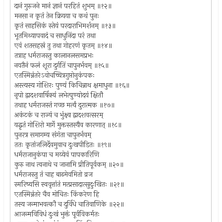
दानं गुरुजने मानं ज्ञानं परहितं शुभम् ॥१२॥
मनसा न कृतं तेन क्रियया च कथं पुनः
कृतं साहसिकं स्तेयं परदाराभिमर्शनम् ॥१३॥
भूतमिथ्यापवादं च साधुनिंदा परं तथा
एवं शतसहस्रं तु तथा गोहरणं कृतम् ॥१४॥
तत्राह धर्मराजस्तु कालानलसमप्रभः
नयतैनं फलं शूरा दुर्गतिं चापुनर्भवम् ॥१५॥
एतस्मिन्नंतरेऽवोचच्चित्रगुप्तोनुकंपकः
अस्त्यस्य गोशिरः पुण्यं किचिन्नाथ क्षमाधुना ॥१६॥
नृपो द्वादशवार्षिक्यं लभेत्पुण्योदयं क्षितौ
तथाह धर्मराजस्तं गच्छ मर्त्यं दुरात्मक ॥१७॥
अकंटकं च राज्यं च भुंक्ष्व द्वादशवत्सरम्
यद्धृतं गोशिरो मार्गे मुक्तस्तस्यैव कारणात् ॥१८॥
पुनरत्र समागम्य संगंता चापुनर्भवम्
ततः कृतांजलिर्देवमुवाच दुःखपीडितः ॥१९॥
धर्मराजानुकंपा च मय्येवं पापकारिणि
कुरु नाथ त्वनाथे च जानामि प्रीतिपूर्वकम् ॥२०॥
धर्मराजस्तु तं चाह बाढमेवमितो व्रज
स्मरिष्यसि स्ववृत्तांतं मत्प्रसादात्सुदुःखितः ॥२१॥
एतस्मिन्नंतरे चैव मोचितः किंकरेण हि
तस्य जन्माभवत्कौ च दुर्विधे चातिवाणिके ॥२२॥
आजन्मविविधं दुःखं भुक्तं पूर्वविकर्मतः