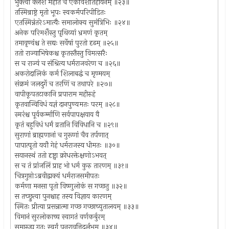
भुक्त्वा क्लेशं महांतं च एकविंशतिहायनम् ॥२३॥
तस्मिन्राष्ट्रे मृतो भूपः स्वकर्मपरिपीडितः
एतस्मिन्नंतरेऽमात्यैः समालोक्य सुमंत्रिभिः ॥२४॥
अनेक परिमर्शैस्तु पृथिव्यां भ्रमणं कृतम्
तमावृण्वंश्च ते सद्यः सर्वेषां पुरतो दृढम् ॥२५॥
ततो राज्याभिषेकश्च कृतस्तैस्तु विमत्सरैः
स च राज्यं च संश्रित्य धर्मराजवरेण च ॥२६॥
अकरोदालिकं कर्म शिलाबद्धं च मृण्मयम्
संक्रमं जलदुर्गे च तरणिं च तथापरे ॥२७॥
वापीकूपतटाकानि प्रपाराम महीरुहं
कृतवान्विविधं यज्ञं दानपुण्यमतः परम् ॥२८॥
स्मरंश्च पूर्वकर्म्माणि सर्वपापक्षयाय वै
कृतं बहुविधं धर्मं व्रतानि विविधानि च ॥२९॥
सुराणां ब्राह्मणानां च गुरूणां चैव तर्पणात्
पापात्पूतो ययौ गेहं धर्मराजस्य धीमतः ॥३०॥
सयानस्थं ततो दृष्ट्वा क्रोधरक्तेक्षणोऽभवत्
स च तं प्रांजलिं प्राह भो धर्म कुरु तारणम् ॥३१॥
चित्रगुप्तोऽब्रवीद्वाक्यं धर्मराजसमीपतः
कर्मणा मनसा पूतो विष्णुलोकं स गच्छतु ॥३२॥
स तच्छ्रुत्वा पुनश्चाह तस्य विज्ञाय कारणम्
स्मितः प्रीत्या प्रसन्नात्मा गच्छ गच्छाच्युतालयम् ॥३३॥
विमानं सुरलोकाच्च स्वागतं वर्णकर्बुरम्
समारुह्य गतः स्वर्गं पुनरावृत्तिदुर्लभम् ॥३४॥