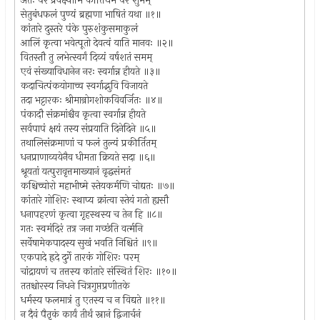
अतः परं प्रवक्ष्यामि कीर्त्तिधर्मं परं शुभम्
सेतुबंधफलं पुण्यं ब्रह्मणा भाषितं यथा ॥१॥
कांतारे दुस्तरे पंके पुरुशंकुसमाकुलं
आलिं कृत्वा भवेत्पूतो देवत्वं याति मानवः ॥२॥
वितस्तौ तु लभेत्स्वर्गं दिव्यं वर्षशतं समम्
एवं संख्याविधानेन नरः स्वर्गान्न हीयते ॥३॥
कदाचित्पंकयोगाच्च स्वर्गाद्भुवि विजायते
तदा भट्टारकः श्रीमान्रोगशोकविवर्जितः ॥४॥
पंकादौ संक्रमांश्चैव कृत्वा स्वर्गान्न हीयते
सर्वपापं क्षयं तस्य संप्रयाति दिनेदिने ॥५॥
तथालिसंक्रमाणां च फलं तुल्यं प्रकीर्तितम्
धनप्राणाव्ययेनैव धीमता क्रियते सदा ॥६॥
श्रूयतां यत्पुरावृत्तमाख्यानं वृद्धसंमतं
कश्चिच्चोरो महाभीष्मे स्तेयकर्मणि चोद्यतः ॥७॥
कांतारे गोशिरः स्थाप्य क्रांत्वा स्तेयं गतो ह्यसौ
धनापहरणं कृत्वा गृहस्थस्य च तेन हि ॥८॥
गतः स्वमंदिरं तत्र जना गच्छंति वर्त्मनि
सर्वेषामेकपादस्य सुखं भवति निश्चितं ॥९॥
एकपादे ह्रदे दुर्गे तारकं गोशिरः परम्
चांद्रायणं च तत्तस्य कांतारे संस्थितं शिरः ॥१०॥
ततश्चोरस्य निधने चित्रगुप्तप्रणीतके
धर्मस्य फलमात्रं तु एतस्य च न विद्यते ॥११॥
न दैवं पैतृकं कार्यं तीर्थं स्नानं द्विजार्चनं