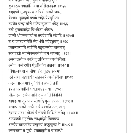
नात्र पराजयं चैति गुणानामाकरो भुवि
कुमारत्वमवाप्नोति यथा गौरीशनंदनः ॥१६५॥
ब्राह्मणो भूपपूज्यश्च क्षत्रियो लभते जयम्
वैश्याः शूद्रादयो वर्णाः सदैश्वर्यप्रपूरिताः
तस्यैव वरदा गौरी मातेव सुलभा भवेत् ॥१६६॥
ततो भुजबलादेव विश्वतेजा भवेन्नरः
वाग्मी धीरस्सभायां च नृपवेश्मनि संसदि ॥१६७॥
न च कातरतामेति नैव भंगो भवेद्ध्रुवम् ॥१६८॥
एतान्यन्यानि सर्वाणि षड्वक्त्रस्यैव धारणात्
सप्तवक्त्रो महासेनस्त्वनंतो नाम नागराट् ॥१६९॥
अस्य प्रत्येक वक्त्रे तु प्रतिनागा व्यवस्थिताः
अनंतः कर्कटश्चैव पुंडरीकोथ तक्षकः ॥१७०॥
विषोल्बणश्च कारीषः शंखचूडश्च सप्तमः
एते नागा महावीर्याः सप्तवक्त्रे व्यवस्थिताः ॥१७१॥
अस्य धारणमात्रे तु विषं न क्रमते तनौ
हरश्च परमप्रीतो भवेन्नागेश्वरे यथा ॥१७२॥
प्रीत्यास्या सर्वपापानि क्षयं यांति दिनेदिने
ब्रह्महत्या सुरापानं स्तेयादि गुरुतल्पजम् ॥१७३॥
यत्पापं लभते मर्त्यः सर्वं नश्यति तत्क्षणात्
देवस्य सदृशं भोज्यं त्रैलोक्ये निश्चितं लभेत् ॥१७४॥
अष्टवक्त्रो महासेनः साक्षाद्देवो विनायकः
अस्यैव धारणादेव यत्पुण्यं तच्छृणुष्व मे ॥१७५॥
जन्मजन्म न मूर्खः स्यान्नातुरो न च नष्टधीः