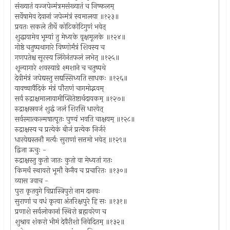
संख्यातं यज्जपेन्मंत्रमसंख्यातं च निष्फलम्
सर्वेषामेव देवानां जपेन्मंत्रं स्वमालया ॥१२३॥
प्रयतः सकले तीर्थे कोटिकोटिगुणं भवेत्
शुद्धायामेव भूम्यां तु मेध्यके वृक्षमूलके ॥१२४॥
गोष्ठे चतुष्पथागारे विष्णोर्मंत्रं शिवस्य च
गणपतेश्च सूरस्य लिंगेनंतफलं लभेत् ॥१२५॥
शून्यागारे शवस्याग्रे श्मशाने च चतुष्पथे
देवीमंत्रं जपेद्यस्तु सद्यस्सिध्यति साधकः ॥१२६॥
यावच्चावैदिकं मंत्रं पौराणं चागमोद्भवम्
सर्वं रुद्राक्षमालायामीप्सितेष्टार्थदायकम् ॥१२७॥
रुद्राक्षस्रवजं शुद्धं जलं शिरसि धारयेत्
सर्वस्मात्कल्मषात्पूतः पुण्यं भवति चाक्षयम् ॥१२८॥
रुद्राक्षस्य च प्रत्येकं बीजं प्रत्येक निर्जरं
धारयेद्यस्तनौ मर्त्यः सुराणां सत्तमो भवेत् ॥१२९॥
द्विजा ऊचुः -
रुद्राक्षस्तु कुतो जातः कुतो वा मेध्यतां गतः
किमर्थं स्थावरो भूमौ केनैव च प्रचारितः ॥१३०॥
व्यास उवाच -
पुरा कृतयुगे विप्रास्त्रिपुरो नाम दानवः
सुराणां च वधं कृत्वा अंतरिक्षपुरे हि सः ॥१३१॥
प्रणाशे सर्वलोकानां स्थिरो ब्रह्मवरेण च
शुश्राव शंकरो भीमं देवैरीशो निवेदितम् ॥१३२॥