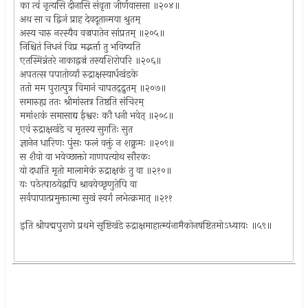
का त्वं नृत्यसि दीनासि संवृता जीर्णवाससा ॥२०४॥
अथ सा च द्विजं प्राह देवदूतान्मया श्रुतम्
अस्य चारु नरस्यैव वज्रपातेन सांप्रतम् ॥२०५॥
निश्चितं निधनं विप्र मद्भर्त्ता तु भविष्यति
एतस्मिन्नंतरे नाकाद्वज्रं तस्यशिरोपरि ॥२०६॥
अपतत्स पपातोर्व्यां रुद्राक्षस्यार्धखंडके
ततो मम पुरात्पुत्र विमानं चापतद्द्रुतम् ॥२०७॥
समारुह्य ततः श्रीमांस्तत्र तिष्ठति संचिरम्
ममांशकं समासाद्य ईश्वरः कौ धनी भवेत् ॥२०८॥
एवं रुद्राक्षखंडे च मृतस्य सुगतिः सुत
ज्ञानेन धारिणः पुंसः फलं वक्तुं न शक्नुमः ॥२०९॥
स शैवो वा भवेच्छाक्तो गाणपत्योथ सौरकः
यो दधाति मृतो मालामेकं रुद्राक्षकं तु वा ॥२१०॥
यः पठेत्पाठयेद्वापि श्रावयेच्छृणुतेपि वा
सर्वपापात्प्रमुक्तात्मा सुखं स्वर्गं लभेत्क्रमात् ॥२११
इति श्रीपद्मपुराणे प्रथमे सृष्टिखंडे रुद्राक्षमाहात्म्यंनामैकोनषष्टितमोऽध्यायः ॥५९॥