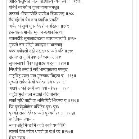
आदित्यस्तुष्यते नित्यं द्वादशास्ये व्यवस्थितः ॥१८७॥
गोमेधं नरमेधं च कृत्वा यत्फलमश्नुते
तत्फलं शीघ्रमाप्नोति वज्रादेश्च निवारणम् ॥१८८॥
नैव वह्नेर्भयं चैव न च व्याधिः प्रवर्तते
अर्थलाभं सुखं भुंक्त ईश्वरो न दरिद्रता ॥१८९॥
हस्त्यश्वनरमार्जार मूषकाञ्छशकांस्तथा
व्यालदंष्ट्रि सृगालादीन्हत्वा व्याघातयत्यपि ॥१९०॥
मुच्यते नात्र संदेहो वक्त्रद्वादश धारणात्
वक्त्र त्रयोदशो रुद्रो रुद्राक्षः प्राप्यते यदि ॥१९१॥
शंतमः स तु विज्ञेयः सर्वकामफलप्रदः
सुधारसायनं चैव धातुवादश्च पादुका ॥१९२॥
सिध्यंति तस्य वै सर्वे भाग्ययुक्तस्य षण्मुख
मातृपितृ स्वसृ भ्रातृ गुरून्वाथ निहत्य च ॥१९३॥
मुच्यते सर्वपापेभ्यो त्रयोदशास्य धारणात्
अक्षयं लभते स्वर्गं यथा देवो महेश्वरः ॥१९४॥
चतुर्दशमुखं वत्स रुद्राक्षं यदि धारयेत्
सततं मूर्ध्नि बाहौ वा शक्तिपिंडं शिवस्य च ॥१९५॥
किं पुनर्बहुनोक्तेन वर्णितेन पुनः पुनः
पूज्यते सततं देवैः प्राप्यते पुण्यगौरवात् ॥१९६॥
कार्तिकेय उवाच -
भगवन्श्रोतुमिच्छामि वक्त्रे वक्त्रे यथाविधि
न्यसनं केन मंत्रेण धारणं वा कथं वद ॥१९७॥
ईश्वर उवाच -