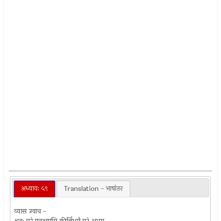
अध्यायः ५९
Translation - भाषांतर
व्यास उवाच -