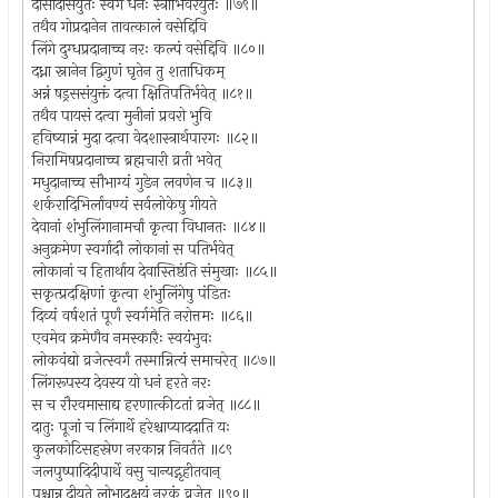
दासीदासयुतः स्वर्गे धनैः स्त्रीभिर्वरैर्युतः ॥७९॥
तथैव गोप्रदानेन तावत्कालं वसेद्दिवि
लिंगे दुग्धप्रदानाच्च नरः कल्पं वसेद्दिवि ॥८०॥
दध्ना स्नानेन द्विगुणं घृतेन तु शताधिकम्
अन्नं षड्रससंयुक्तं दत्वा क्षितिपतिर्भवेत् ॥८१॥
तथैव पायसं दत्वा मुनीनां प्रवरो भुवि
हविष्यान्नं मुदा दत्वा वेदशास्त्रार्थपारगः ॥८२॥
निरामिषप्रदानाच्च ब्रह्मचारी व्रती भवेत्
मधुदानाच्च सौभाग्यं गुडेन लवणेन च ॥८३॥
शर्करादिभिर्लावण्यं सर्वलोकेषु गीयते
देवानां शंभुलिंगानामर्चां कृत्वा विधानतः ॥८४॥
अनुक्रमेण स्वर्गादौ लोकानां स पतिर्भवेत्
लोकानां च हितार्थाय देवास्तिष्ठंति संमुखाः ॥८५॥
सकृत्प्रदक्षिणां कृत्वा शंभुलिंगेषु पंडितः
दिव्यं वर्षशतं पूर्णं स्वर्गमेति नरोत्तमः ॥८६॥
एवमेव क्रमेणैव नमस्कारैः स्वयंभुवः
लोकवंद्यो व्रजेत्स्वर्गं तस्मान्नित्यं समाचरेत् ॥८७॥
लिंगरूपस्य देवस्य यो धनं हरते नरः
स च रौरवमासाद्य हरणात्कीटतां व्रजेत् ॥८८॥
दातुः पूजां च लिंगार्थे हरेश्चाप्याददाति यः
कुलकोटिसहस्रेण नरकान्न निवर्तते ॥८९
जलपुष्पादिदीपार्थे वसु चान्यद्गृहीतवान्
पश्चान्न दीयते लोभादक्षयं नरकं व्रजेत् ॥९०॥