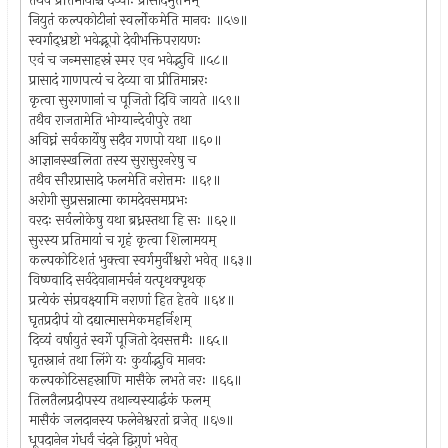
तथैव प्रतिमायाश्च देव्याः प्रासादमुत्तमम्
नियुतं कल्पकोटीनां स्वर्लोकमेति मानवः ॥५७॥
स्वर्गाद्भ्रष्टो भवेद्भूपो देवीभक्तिपरायणः
एवं च जन्मसाहस्रं स्मर एव भवेद्भुवि ॥५८॥
प्रासादं गाणपत्यं च देव्या वा प्रीतिमान्नरः
कृत्वा सुरगणानां च पूजितो दिवि जायते ॥५९॥
तथैव राजतामेति भोग्यान्देवीपुरे तथा
अविघ्नं सर्वकार्येषु सदैव गणपो यथा ॥६०॥
आज्ञानस्खलिता तस्य सुरासुरनरेषु च
तथैव सौरप्रासादे फलमेति नरोत्तमः ॥६१॥
अरोगी सुप्रसन्नात्मा कामदेवसमप्रभः
वरदः सर्वलोकेषु यथा ब्रध्नस्तथा हि सः ॥६२॥
सुरस्य प्रतिमायां च गृहं कृत्वा शिलामयम्
कल्पकोटिशतं भुक्त्वा स्वर्गमुर्वीश्वरो भवेत् ॥६३॥
विष्ण्वादि सर्वदेवानामर्चनं यत्पृथक्पृथक्
प्रत्येकं संप्रवक्ष्यामि नराणां हित हेतवे ॥६४॥
घृतप्रदीपं यो दद्यात्मासमेकमहर्निशम्
दिव्यं वर्षायुतं स्वर्गे पूजितो देवसत्तमैः ॥६५॥
घृतस्नानं तथा लिंगे यः कुर्याद्भुवि मानवः
कल्पकोटिसहस्राणि मासैके लभते नरः ॥६६॥
तिलतैलप्रदीपस्य तथान्यस्यार्द्धकं फलम्
मासैकं जलदानस्य फलेनेश्वरतां व्रजेत् ॥६७॥
धूपदानेन गंधर्वं चंदने द्विगुणं भवेत्