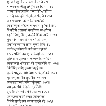
कृत्वा देवकुलं रम्यं यत्फलं लभते नरः
न तन्मखसहस्रैस्तु दानैर्भुवि व्रतादिभिः ॥४६
कल्पकोटिसहस्राणि कल्पकोटिशतानि च
प्रासादे रत्नसंयुक्ते संपूर्णद्रव्यसंकुले ॥४७॥
स वसेत्कामगे याने सर्वलोकमनोहरे
स्वर्गाच्च्युतो भवेद्राजा सार्वभौमो गुणैर्वशी ॥४८॥
शिवलिंगे तु प्रासादं कारयित्वा स्वशक्तितः
यदुक्तं विष्णुलिंगे तु तज्ज्ञेयं शिववेश्मनि ॥४९॥
भुंक्ते भोगं महाभागो मनःशर्मकरं परम्
रामाभिरामसंपूर्णं सर्वतः सुखदं दिवि ॥५०॥
उर्व्यामक्षयभोग्यानि नृपो वाथ महाधनी
हरस्य प्रतिमां यश्च कृत्वा देवगृहे नरः ॥५१॥
सुलिंगां वा सुरूपां वा कल्पकोटिं वसेद्दिवि
स्वर्गाद्भ्रष्टो भवेद्राजा धनी पूज्यतमोपि वा ॥५२॥
देवीलिंगेषु सर्वेषु कृत्वा देवगृहं नरः
सुरत्वं प्राप्नुयाल्लोके देव्यास्सर्वसुखोद्भवे ॥५३॥
भृशमच्युततामेति सुखमेति निरामयम्
रत्नसंसृष्टप्रासादे मणिकर्बुरभूतले ॥५४॥
रामायुतप्रसंभोग्ये देवीसंसृष्टनिर्भये
नृत्यगीतपरे रम्ये सर्वेंद्रियमनोरमे ॥५५॥
रत्नमर्द्दलतालाढ्ये सर्वदा स्त्रीजनेरिते
निर्मले सुखदे रम्ये रत्नानां सुशुभे गृहे ॥५६॥