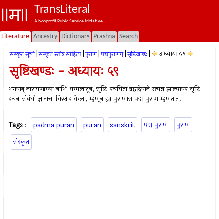
TransLiteral
A Nonprofit Public Service Initiative.
Literature
Ancestry
Dictionary
Prashna
Search
|
|
|
|
|
अध्यायः ५९
संस्कृत सूची
संस्कृत स्तोत्र साहित्य
पुराण
पद्मपुराणम्
सृष्टिखण्डः
सृष्टिखण्डः - अध्यायः ५९
भगवान् नारायणाच्या नाभि-कमलातून, सृष्टि-रचयिता ब्रह्मदेवाने उत्पन्न झाल्यावर सृष्टि-
रचना संबंधी ज्ञानाचा विस्तार केला, म्हणून ह्या पुराणास पद्म पुराण म्हणतात.
Tags
:
padma puran
puran
sanskrit
पद्म पुराण
पुराण
संस्कृत