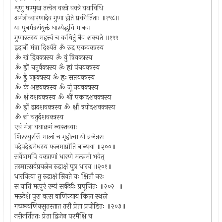
शृणु षण्मुख तत्त्वेन वक्त्रे वक्त्रे यथाविधि
अमंत्रोच्चारणादेव गुणा ह्येते प्रकीर्तिताः ॥१९८॥
यः पुनर्मंत्रसंयुक्तं धारयेद्भुवि मानवः
गुणास्तस्य महत्त्वं च कथितुं नैव शक्यते ॥१९९
इदानीं मंत्रा दिश्यंते ॐ रुद्र एकवक्त्रस्य
ॐ खं द्विवक्त्रस्य ॐ वुं त्रिवक्त्रस्य
ॐ ह्रीं चतुर्वक्त्रस्य ॐ ह्रां पंचवक्त्रस्य
ॐ ह्रूँ षड्वक्त्रस्य ॐ ह्रः सप्तवक्त्रस्य
ॐ कं अष्टवक्त्रस्य ॐ जूं नववक्त्रस्य
ॐ क्षं दशवक्त्रस्य ॐ श्रीं एकादशवक्त्रस्य
ॐ ह्रीं द्वादशवक्त्रस्य ॐ क्षौं त्रयोदशवक्त्रस्य
ॐ न्रां चतुर्दशवक्त्रस्य
एवं मंत्रा यथाक्रमं न्यस्तव्याः
शिरस्युरसि मालां च गृहीत्वा यो व्रजेन्नरः
पदेपदेश्वमेधस्य फलमाप्नोति नान्यथा ॥२००॥
सर्वेषामपि वक्त्राणां धारणे मत्समो भवेत्
तस्मात्सर्वप्रयत्नेन रुद्राक्षं पुत्र धारय ॥२०१॥
धारयित्वा तु रुद्राक्षं म्रियते यः क्षितौ नरः
स याति मत्पुरं रम्यं सर्वदेवैः प्रपूजितः ॥२०२ ॥
मरुदेशे पुरा वत्स वाणिज्याय किल स्थले
गच्छन्वणिक्सुतस्तात तरौ प्रेता प्रपीडितः ॥२०३॥
नरीनर्तिततः प्रेता द्विजेन परमैक्षि च