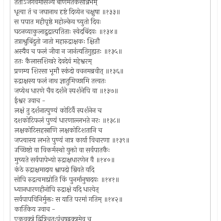
ततोऽजगवमासज्य बाणमंतकसन्निभम्
धृत्वा तं च जघानाथ दृष्टं दिव्येन चक्षुषा ॥१३३॥
स पपात महीपृष्ठे महोल्केव च्युतो दिवः
घटनव्याकुलाद्रुद्रात्पतिताः स्वेदबिंदवः ॥१३४॥
तत्राश्रुबिंदुतो जातो महारुद्राक्षकः क्षितौ
अस्यैव च फलं जीवा न जानंत्यतिगुह्यतः ॥१३५॥
ततः कैलासशिखरे देवदेवं महेश्वरम्
प्रणम्य शिरसा भूमौ स्कंदो वचनमब्रवीत् ॥१३६॥
रुद्राक्षस्य फलं नाथ ज्ञातुमिच्छामि तत्त्वतः
जप्येथ धारणे चैव दर्शने स्पर्शनेपि वा ॥१३७॥
ईश्वर उवाच -
लक्षं तु दर्शनात्पुण्यं कोटिर्वै स्पर्शनेन च
दशकोटिफलं पुण्यं धारणाल्लभते नरः ॥१३८॥
लक्षकोटिसहस्राणि लक्षकोटिशतानि च
जप्त्वास्य लभते पुण्यं नात्र कार्या विचारणा ॥१३९॥
उच्छिष्टो वा विकर्मस्थो युक्तो वा सर्वपातकैः
मुच्यते सर्वपापेभ्यो रुद्राक्षधारणेन वै ॥१४०॥
कंठे रुद्राक्षमादाय श्वापदो म्रियते यदि
सोपि रुद्रत्वमाप्नोति किं पुनर्मानुषादयः ॥१४१॥
ध्यानधारणहीनोपि रुद्राक्षं यदि धारयेत्
सर्वपापविनिर्मुक्तः स याति परमां गतिम् ॥१४२॥
कार्तिकेय उवाच -
एकवक्त्रं द्वित्रिचतुःपंचषड्वक्त्रमेव च