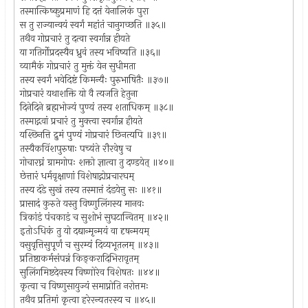
तस्मात्किष्कुप्रमाणं हि दत्तं येनालिकं पुरा
स तु राज्यान्वयं स्वर्गं महांतं चानुगच्छति ॥३५॥
तथैव गोप्रचारं तु दत्वा स्वर्गान्न हीयते
या गतिर्गोप्रदस्यैव ध्रुवं तस्य भविष्यति ॥३६॥
व्यामैकं गोप्रचारं तु मुक्तं येन सुधीमता
तस्य स्वर्गं भवेदिष्टं किमन्यैः पुरुभाषितैः ॥३७॥
गोप्रचारं यथाशक्ति यो वै त्यजति हेतुना
दिनेदिने ब्रह्मभोज्यं पुण्यं तस्य शताधिकम् ॥३८॥
तस्माद्गवां प्रचारं तु मुक्त्वा स्वर्गान्न हीयते
यश्छिनत्ति द्रुमं पुण्यं गोप्रचारं छिनत्यपि ॥३९॥
तस्यैकविंशपुरुषाः पच्यंते रौरवेषु च
गोचारघ्नं ग्रामगोपः शक्तो ज्ञात्वा तु दण्डयेत् ॥४०॥
छेत्तारं धर्मवृक्षाणां विशेषाद्गोप्रचारघम्
तस्य दंडे सुखं तस्य तस्मात्तं दंडयेत्तु सः ॥४१॥
प्रासादं कुरुते यस्तु विष्णुलिंगस्य मानवः
त्रिकांडं पंचकाडं च सुशोभं सुघटान्वितम् ॥४२॥
इतोऽधिकं तु यो दद्यान्मृन्मयं वा दृषन्मयम्
वसुवृत्तिसुपूर्णं च सुरम्यं दिव्यभूतलम् ॥४३॥
प्रतिष्ठाकर्मसंपन्नं किङ्करादिभिरावृतम्
सुलिंगमिष्टदेवस्य विष्णोरेव विशेषतः ॥४४॥
कृत्वा च विष्णुसायुज्यं समाप्नोति नरोत्तमः
तथैव प्रतिमां कृत्वा हरेरन्यतरस्य च ॥४५॥