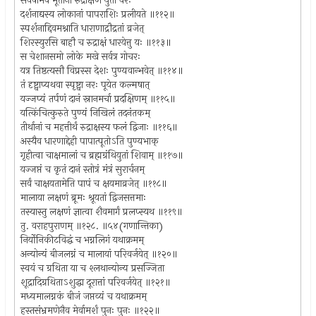
सर्वेषामेव भूतानां रुद्राक्षेण युतो वरः
दर्शनाद्यस्य लोकानां पापराशिः प्रलीयते ॥११२॥
स्पर्शनाद्दिवमश्नाति धाराणाद्रौद्रतां व्रजेत्
शिरस्युरसि बाहौ च रुद्राक्षं धारयेत्तु यः ॥११३॥
स चेशानसमो लोके मखे सर्वत्र गोचरः
यत्र तिष्ठत्यसौ विप्रस्स देशः पुण्यवान्भवेत् ॥११४॥
तं दृष्ट्वाप्यथवा स्पृष्ट्वा नरः पूयेत कल्मषात्
यज्जप्यं तर्पणं दानं स्नानमर्चा प्रदक्षिणम् ॥११५॥
यत्किंचित्कुरुते पुण्यं निखिलं तदनंतकम्
तीर्थानां च महत्तीर्थं रुद्राक्षस्य फलं द्विजाः ॥११६॥
अस्यैव धारणाद्देही पापात्पूतोऽति पुण्यभाक्
गृहीत्वा चाक्षमालां च ब्रह्मग्रंथियुतां शिवाम् ॥११७॥
यज्जप्तं च कृतं दानं स्तोत्रं मंत्रं सुरार्चनम्
सर्वं चाक्षयतामेति पापं च क्षयमाव्रजेत् ॥११८॥
मालाया लक्षणं ब्रूमः श्रूयतां द्विजसत्तमाः
तस्यास्तु लक्षणं ज्ञात्वा शैवमार्गं प्रलप्स्यथ ॥११९॥
तु. वराहपुराणम् ॥१२८. ॥५४(गणान्तिका)
निर्योनिकीटविद्धं च भग्नलिगं यथाक्रमम्
अन्योन्यं बीजलग्नं च मालायां परिवर्जयेत् ॥१२०॥
स्वयं च ग्रथिता या च श्लथान्योन्य प्रसज्जिता
शूद्रादिग्रथिताऽशुद्धा दूरात्तां परिवर्जयेत् ॥१२१॥
मध्यमालग्नकं बीजं जप्तव्यं च यथाक्रमम्
हस्तसंभ्रमणेनैव मेर्वामर्शं पुनः पुनः ॥१२२॥