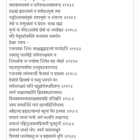
सप्ताष्टनववक्त्रं च दशैकादशवक्त्रकम् ॥१४३॥
रुद्राक्षं द्वादशास्यं च त्रयोदशमुखं तथा
चतुर्दशास्यसंयुक्तं स्वयमुक्तं च शंकरम् ॥१४४॥
तेषां च तन्मुखानां च देवताः काश्च तद्वद
गुणो वा कीदृशस्तेषां दोषो वा जगदीश्वर ॥१४५॥
यदि मेनुग्रहोवास्ति कथयस्व यथार्थतः
ईश्वर उवाच -
एकवक्त्रः शिवः साक्षाद्ब्रह्महत्यां व्यपोहति ॥१४६॥
तस्मात्तु धारयेद्देहे सर्वपापक्षयाय च
शिवलोकं स गच्छेच्च शिवेन सह मोदते ॥१४७॥
महतापुण्ययोगेन हरानुग्रहकारणात्
एकवक्त्रं लभेन्मर्त्यो कैलासं च षडानन ॥१४८॥
देवदेवो द्विवक्त्रं च यस्तु धारयते नरः
सर्वपापक्षयं याति यद्गुह्यंगोवधादिकम् ॥१४९॥
स्वर्गं चाक्षयमाप्नोति द्विवक्त्रधारणात्ततः
त्रिवक्त्रमनलस्साक्षाद्यस्यदेहे प्रतिष्ठति ॥१५०॥
तस्य जन्मार्जितं पापं दहत्यग्निरिवेंधनम्
स्त्रीहत्या ब्रह्महत्याभ्यां बहूनां चैव हत्यया ॥१५१॥
यत्पापं लभते मर्त्यः सर्वं नश्यति तत्क्षणात्
यत्फलं वह्निपूजायामग्निकार्ये घृताहुतौ ॥१५२॥
तत्फलं लभते धीरः स्वर्गं चानंतमश्नुते
त्रिवक्त्रं धारयेद्यस्तु स च ब्रह्मसमो भुवि ॥१५३॥