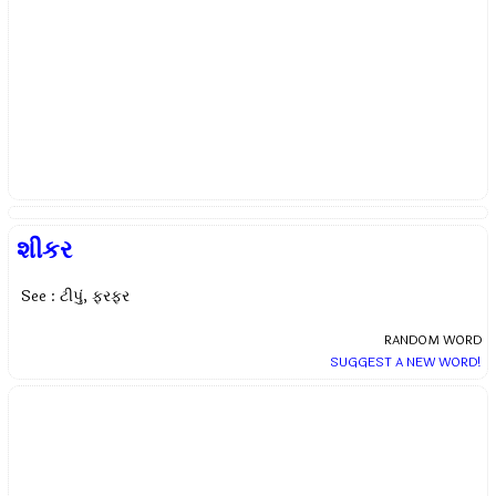
શીકર
See : ટીપું, ફરફર
RANDOM WORD
SUGGEST A NEW WORD!