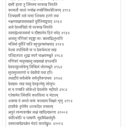
दासीं हृत्वा तु लिंगस्य नरकान्न निवर्तते
कामार्तो मातरं गच्छेन्न गच्छेच्छिवचेटिकाम् ॥९१॥
शिवदासीं ततो गत्वा शिवस्व हरणे तथा
भक्षणादन्नपानानान्नरो दुर्गतिमाप्नुयात् ॥९२॥
अतो देवलविप्रो यो नरकान्न निवर्तते
तस्माद्वेश्याजनानां च दौष्ट्यमेव हितं भवेत् ॥९३॥
अतस्तु गणिकां स्पृष्ट्वा नरः स्नानाद्विशुध्यति
मलिनां दुर्गतिं याति बहुपूरुषसंश्रयात् ॥९४॥
वेश्या तपस्विनी या च देवार्चनरता सदा
पतिव्रतपरा शुद्धा स्वर्गं चाक्षयमश्नुते ॥९५॥
गणिकां मातृवद्यस्तु सदासन्नां प्रपश्यति
देववत्सुरलोकेषु निखिलं भोगमश्नुते ॥९६॥
सुरासुरनराणां च वंदनीयो यथा हरिः
तथार्होयं सर्वलोके सर्वभूतैकपावनः ॥९७॥
देवदासः सदा यस्तु देवकृत्येषु लोलुपः
स च गच्छति लोकेशो देवलोके महीयते ॥९८॥
एतेषामेव लिंगानि कारयित्वा च मंडपम्
शक्त्या यं लभते नाकं कालस्य निश्चयं शृणु ॥९९॥
हायनैकं तृणेनैव शरकांडेन तच्छतम्
अयुतं त्वन्यकाष्ठेन लक्षं खादिरदारुणा ॥१००॥
कोटिकोटि च पाषाणैः सुदृढैर्यत्नसंयुतैः
तस्मात्सर्वप्रयत्नेन मंडपं कारयेद्बुधः ॥१०१॥