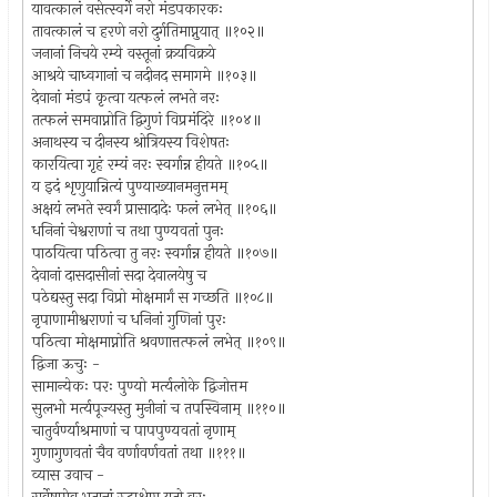
यावत्कालं वसेत्स्वर्गे नरो मंडपकारकः
तावत्कालं च हरणे नरो दुर्गतिमाप्नुयात् ॥१०२॥
जनानां निचये रम्ये वस्तूनां क्रयविक्रये
आश्रये चाध्वगानां च नदीनद समागमे ॥१०३॥
देवानां मंडपं कृत्वा यत्फलं लभते नरः
तत्फलं समवाप्नोति द्विगुणं विप्रमंदिरे ॥१०४॥
अनाथस्य च दीनस्य श्रोत्रियस्य विशेषतः
कारयित्वा गृहं रम्यं नरः स्वर्गान्न हीयते ॥१०५॥
य इदं शृणुयान्नित्यं पुण्याख्यानमनुत्तमम्
अक्षयं लभते स्वर्गं प्रासादादेः फलं लभेत् ॥१०६॥
धनिनां चेश्वराणां च तथा पुण्यवतां पुनः
पाठयित्वा पठित्वा तु नरः स्वर्गान्न हीयते ॥१०७॥
देवानां दासदासीनां सदा देवालयेषु च
पठेद्यस्तु सदा विप्रो मोक्षमार्गं स गच्छति ॥१०८॥
नृपाणामीश्वराणां च धनिनां गुणिनां पुरः
पठित्वा मोक्षमाप्नोति श्रवणात्तत्फलं लभेत् ॥१०९॥
द्विजा ऊचुः -
सामान्येकः परः पुण्यो मर्त्यलोके द्विजोत्तम
सुलभो मर्त्यपूज्यस्तु मुनीनां च तपस्विनाम् ॥११०॥
चातुर्वर्ण्याश्रमाणां च पापपुण्यवतां नृणाम्
गुणागुणवतां चैव वर्णावर्णवतां तथा ॥१११॥
व्यास उवाच -