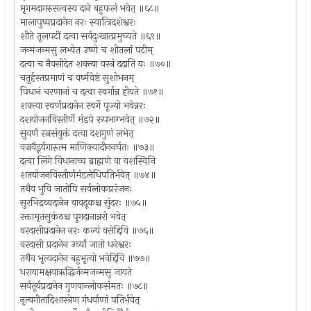
मृगमदागरुसत्वस्य दाने बहुफलं भवेत् ॥६८॥
मालापुष्पप्रदानेन नरः स्यात्त्रिदशेश्वरः
शीते तूलपटीं दत्वा सर्वदुःखात्प्रमुच्यते ॥६९॥
जन्मजन्मसु लभ्येत उष्णे च शीतलां पटीम्
दत्वा च नैवसीदेत शक्त्या वस्त्रं ददाति यः ॥७०॥
चतुर्हस्तप्रमाणं च वर्ष्मवेष्टं सुशोभनम्
पिधानं चरणानां च दत्वा स्वर्गान्न हीयते ॥७१॥
शक्त्या स्वर्णप्रदानेन स्वर्गे पूज्यो भवेन्नरः
दशयोजनविस्तीर्णे मंडपे रूपभाग्भवेत् ॥७२॥
सुवर्णं रत्नसंयुक्तं दत्त्वा दशगुणं लभेत्
वज्रवैडूर्यगारुत्म माणिक्यादीननर्घतः ॥७३॥
दत्वा लिंगे विधानाच्च ब्राह्मणे वा यशस्विनि
शतयोजनविस्तीर्णमंडलेधिपतिर्भवेत् ॥७४॥
तथैव भुवि जातोपि सर्वलोकप्ररंजनः
सुरभिद्रव्यदानेन वावदूकश्च सुंदरः ॥७५॥
रक्तामृतसुकंठश्च पूगदानान्नरो भवेत्
वरदासीप्रदानेन नरः कल्पं वसेद्दिवि ॥७६॥
वरदासी प्रदानेन उर्व्यां जातो धनेश्वरः
तथैव भृत्यदानेन बहुभृत्यो भवेद्दिवि ॥७७॥
धरायामक्षयाऋद्धिर्जन्मजन्मसु जायते
सर्वतूर्यप्रदानेन गुणवान्लोकसंमतः ॥७८॥
नृत्यगीतादिशास्त्रेण गंधर्वाणां पतिर्भवेत्