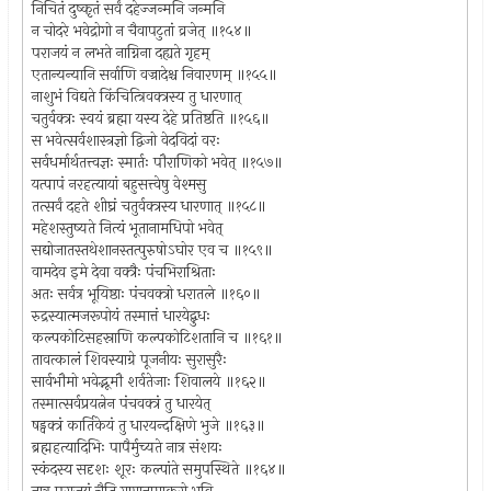
निचितं दुष्कृतं सर्वं दहेज्जन्मनि जन्मनि
न चोदरे भवेद्रोगो न चैवापटुतां व्रजेत् ॥१५४॥
पराजयं न लभते नाग्निना दह्यते गृहम्
एतान्यन्यानि सर्वाणि वज्रादेश्च निवारणम् ॥१५५॥
नाशुभं विद्यते किंचित्त्रिवक्त्रस्य तु धारणात्
चतुर्वक्त्रः स्वयं ब्रह्मा यस्य देहे प्रतिष्ठति ॥१५६॥
स भवेत्सर्वशास्त्रज्ञो द्विजो वेदविदां वरः
सर्वधर्मार्थतत्त्वज्ञः स्मार्तः पौराणिको भवेत् ॥१५७॥
यत्पापं नरहत्यायां बहुसत्त्वेषु वेश्मसु
तत्सर्वं दहते शीघ्रं चतुर्वक्त्रस्य धारणात् ॥१५८॥
महेशस्तुष्यते नित्यं भूतानामधिपो भवेत्
सद्योजातस्तथेशानस्तत्पुरुषोऽघोर एव च ॥१५९॥
वामदेव इमे देवा वक्त्रैः पंचभिराश्रिताः
अतः सर्वत्र भूयिष्ठाः पंचवक्त्रो धरातले ॥१६०॥
रुद्रस्यात्मजरूपोयं तस्मात्तं धारयेद्बुधः
कल्पकोटिसहस्राणि कल्पकोटिशतानि च ॥१६१॥
तावत्कालं शिवस्याग्रे पूजनीयः सुरासुरैः
सार्वभौमो भवेद्भूमौ शर्वतेजाः शिवालये ॥१६२॥
तस्मात्सर्वप्रयत्नेन पंचवक्त्रं तु धारयेत्
षड्वक्त्रं कार्तिकेयं तु धारयन्दक्षिणे भुजे ॥१६३॥
ब्रह्महत्यादिभिः पापैर्मुच्यते नात्र संशयः
स्कंदस्य सदृशः शूरः कल्पांते समुपस्थिते ॥१६४॥