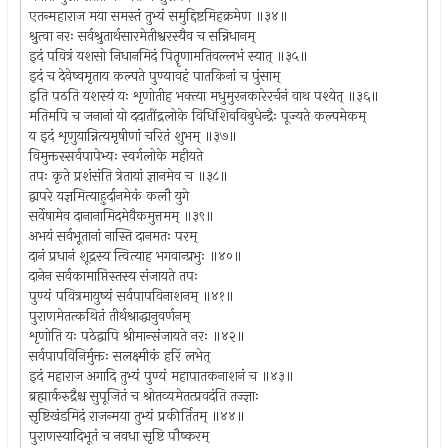
एतन्महाराज मया समस्तं तुभ्यं समुद्दिष्टमिहक्रमेण ॥३४॥
श्रुत्वा नरः सर्वश्रुतार्थसारमेतीश्वरस्यैव च सन्निधानम्
इदं पवित्रं यशसो निधानमिदं पितॄणामतिवल्लभं स्यात् ॥३५॥
इदं च देवेष्वमृताय कल्पते पुण्यावहं पातकिनां च पुंसाम्
इति पठति यशस्यं यः शृणोतीह भक्त्या मधुमुरनकारेरर्चनं वाथ पश्येत् ॥३६॥
मतिमपि च जनानां यो ददातींद्रलोके विधिशिवविबुधेन्द्रैः पूज्यते कल्पमेकम्
य इदं शृणुयान्नित्यमृषीणां चरितं शुभम् ॥३७॥
विमुक्तस्सर्वपापेभ्यः स्वर्गलोके महीयते
तपः कृते प्रशंसंति त्रेतायां ज्ञानमेव च ॥३८॥
द्वापरे यज्ञमित्याहुर्दानमेकं कलौ युगे
सर्वेषामेव दानानामिदमेवैकमुत्तमम् ॥३९॥
अभयं सर्वभूतानां नास्ति दानमतः परम्
दानं प्रधानं शूद्रस्य त्वित्याह भगवान्प्रभुः ॥४०॥
दानेन सर्वकामाप्तिस्तस्य संजायते तपः
पुण्यं पवित्रमायुष्यं सर्वपापविनाशनम् ॥४१॥
पुराणमेतत्कथितं तीर्थश्राद्धानुवर्णनम्
शृणोति यः पठेद्वापि श्रीमान्संजायते नरः ॥४२॥
सर्वपापविनिर्मुक्तः सलक्ष्मीकं हरिं लभेत्
इदं महाराज अगादि तुभ्यं पुण्यं महापातकनाशनं च ॥४३॥
ब्रह्मार्करुद्रैश्च सुपूजितं च श्रोतव्यमेतत्प्रवदंति तज्ज्ञाः
सृष्टिखंडमिदं राजन्मया तुभ्यं प्रकीर्तितम् ॥४४॥
पुराणस्यादिभूतं च नवधा सृष्टि पौष्करम्