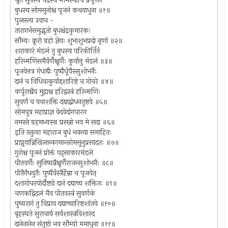
श्रुतं सूर्यस्य चंद्रस्य भौमस्यापि प्रपूजनं
बुधस्य सोमसूनोश्च पूजनं कथयाधुना ॥१॥
पुलस्त्य उवाच -
तारागर्भसमुद्भूतो बुधश्चंद्रकुमारकः
सौम्यः क्रूरो ग्रहो ज्ञेयः शुभाशुभप्रदो नृणां ॥२॥
शराकारं मंडलं तु बुधस्य परिकीर्तितं
हरिन्मणिसमैर्वर्णैश्चूर्णैः कुर्यात्तु मंडलं ॥३॥
पूजयेत्तत्र गंधाद्यैः पुष्पैर्धूपैस्सुशोभनैः
दानं च विधिवत्कुर्याद्दशारिष्टे च गोचरे ॥४॥
कर्पूराश्चैव मुद्गाश्च हरिद्वस्त्रं हरिन्मणिः
सुवर्णं च यथाशक्ति दद्याद्बोधनतुष्टये ॥५॥
सोमपुत्र महाप्राज्ञ वेदवेदांगपारग
नमस्ते ग्रहमध्यस्थ प्रसन्नो भव मे सदा ॥६॥
इति स्तुत्वा महाराज बुधं भक्त्या समाहितः
प्राप्नुयान्निखिलान्कामान्सोमसूनुप्रसादतः ॥७॥
गुरोश्च पूजनं प्रोक्तं पट्टसाकारमंडले
पीतवर्णैः सुनिष्पन्नैश्चूर्णैराजन्सुशोभनैः ॥८॥
पीतैर्गंधयुतैः पुष्पैर्वस्त्रैर्हेम्ना च पूजयेत्
दशागोचरयोर्दौष्ट्ये दानं दद्याच्च शक्तितः ॥९॥
चणकद्विदलं चैव पीतवस्त्रं सुवर्णकं
पुष्यरागं तु विप्राय दद्याच्चारिष्टशांतये ॥१०॥
बृहस्पते सुराचार्य सर्वशास्त्रविशारद
दानेनानेन संतुष्टो भव सौम्यो ममाधुना ॥११॥