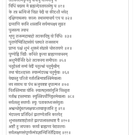
तटाकारामकूपेषु वापीषु नलिनीषु च
विधिं वदस्व मे ब्रह्मन्देवतायतनेषु च ॥१॥
के तत्र ऋत्विजो विप्रा वेदी वा कीदृशी भवेत्
दक्षिणाबलयः कालः स्थानमाचार्य एव च ॥२॥
द्रव्याणि कानि शस्तानि सर्वमाचक्ष्व सुव्रत
पुलस्त्य उवाच
शृणु राजन्महाबाहो तटाकादिषु यो विधिः ॥३॥
पुराणेष्वितिहासोयं पठ्यते राजसत्तम
प्राप्य पक्षं शुभं शुक्लं संप्राप्ते चोत्तरायणे ॥४॥
पुण्येह्नि विप्रैः कथिते कृत्वा ब्राह्मणवाचनम्
अशुभैर्वर्जिते देशे तटाकस्य समीपतः ॥५॥
चतुर्हस्तां समां वेदीं चतुरश्रां चतुर्मुखीम्
तथा षोडशहस्तः स्यान्मंडपश्च चतुर्मुखः ॥६॥
वेद्यास्तु परितो गर्तारत्निमात्रास्त्रिमेखलाः
नव सप्ताथ वा पंच ऋजुवक्त्रा नृपात्मज ॥७॥
वितस्तिमात्रा योनिः स्यात्षट्सप्तांगुलि विस्तृता
गर्ताश्च हस्तमात्राः स्युस्त्रिपर्वोच्छ्रितमेखलाः ॥८॥
सर्वतस्तु सवर्णाः स्युः पताकाध्वजसंयुताः
अश्वत्थोदुंबरप्लक्षवटशाखाकृतानि तु ॥९॥
मंडपस्य प्रतिदिशं द्वाराण्येतानि कारयेत्
शुभास्तत्राष्टहोतारो द्वारपालास्तथाष्ट वै ॥१०॥
अष्टौ तु जापकाः कार्या ब्राह्मणा वेदपारगाः
सर्वलक्षणसंपूर्णान्मंत्रज्ञान्विजितेंद्रियान् ॥११॥