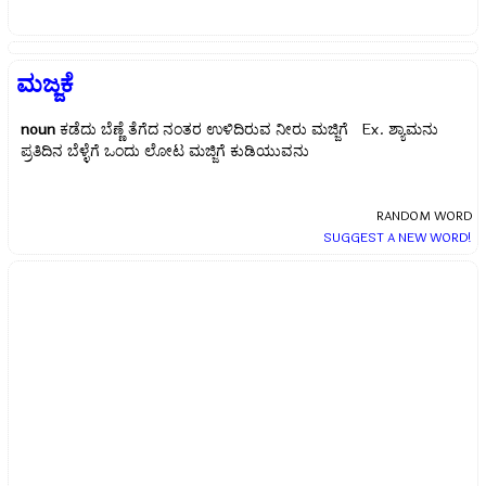
ಮಜ್ಜಕೆ
noun
ಕಡೆದು ಬೆಣ್ಣೆ ತೆಗೆದ ನಂತರ ಉಳಿದಿರುವ ನೀರು ಮಜ್ಜಿಗೆ Ex.
ಶ್ಯಾಮನು
ಪ್ರತಿದಿನ ಬೆಳ್ಳೆಗೆ ಒಂದು ಲೋಟ ಮಜ್ಜಿಗೆ ಕುಡಿಯುವನು
RANDOM WORD
SUGGEST A NEW WORD!