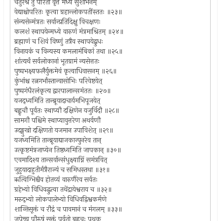
चतुरश्रं तु परितो वृत्तं मध्ये सुशोभनम्
वेद्याश्चोपरितः कृत्वा ग्रहान्लोकपतींस्ततः ॥२३॥
संन्यसेन्मंत्रतः सर्वान्प्रतिदिक्षु विचक्षणः
कलशं स्थापयेन्मध्ये वारुणं मंत्रमाश्रितम् ॥२४॥
ब्रह्माणं च शिवं विष्णुं तत्रैव स्थापयेद्बुधः
विनायकं च विन्यस्य कमलामंबिकां तथा ॥२५॥
शांत्यर्थं सर्वलोकानां भूतग्रामं न्यसेत्ततः
पुष्पभक्ष्यफलैर्युक्तमेवं कृत्वाधिवासनम् ॥२६॥
कुंभांश्च रत्नगर्भांस्तान्वासोभिः परिवेष्टयेत्
पुष्पगंधैरलंकृत्य द्वारपालान्समंततः ॥२७॥
यजद्ध्वमिति तान्ब्रूयादाचार्यमभिपूजयेत्
बह्वृचौ पूर्वतः स्थाप्यौ दक्षिणेन यजुर्विदौ ॥२८॥
सामगौ पश्चिमे स्थाप्यावुत्तरेण अथर्वणौ
उदङ्मुखो दक्षिणतो यजमान उपाविशेत् ॥२९॥
यजध्वमिति तान्ब्रूयाद्याजकान्पुनरेव तान्
उत्कृष्टमंत्रजाप्येन तिष्ठध्वमिति जापकान् ॥३०॥
एवमादिश्य तान्सर्वान्संधुक्ष्याग्निं समंत्रवित्
जुहुयादाहुतीर्मंत्रैराज्यं च समिधस्तथा ॥३१॥
ऋत्विग्भिश्चैव होतव्यं वारुणैरेव सर्वतः
ग्रहेभ्यो विधिवद्धुत्वा तथेंद्रायेश्वराय च ॥३२॥
मरुद्भ्यो लोकपालेभ्यो विधिवद्विश्वकर्मणे
शान्तिसूक्तं च रौद्रं च पावमानं च मंगलम् ॥३३॥
जपेच्च पौरुषं सूक्तं पूर्वतो बह्वृचः पृथक्