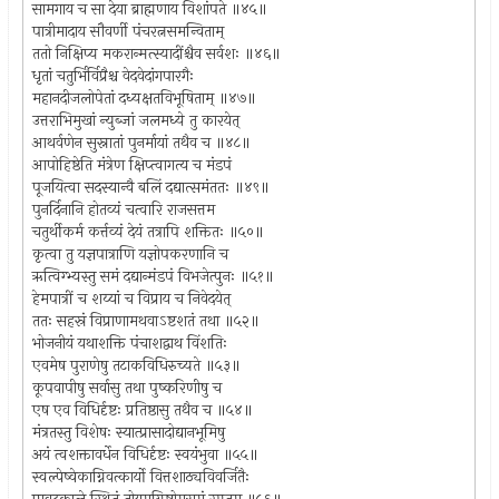
सामगाय च सा देया ब्राह्मणाय विशांपते ॥४५॥
पात्रीमादाय सौवर्णी पंचरत्नसमन्विताम्
ततो निक्षिप्य मकरान्मत्स्यादींश्चैव सर्वशः ॥४६॥
धृतां चतुर्भिर्विप्रैश्च वेदवेदांगपारगैः
महानदीजलोपेतां दध्यक्षतविभूषिताम् ॥४७॥
उत्तराभिमुखां न्युब्जां जलमध्ये तु कारयेत्
आथर्वणेन सुस्नातां पुनर्मायां तथैव च ॥४८॥
आपोहिष्ठेति मंत्रेण क्षिप्त्वागत्य च मंडपं
पूजयित्वा सदस्यान्वै बलिं दद्यात्समंततः ॥४९॥
पुनर्दिनानि होतव्यं चत्वारि राजसत्तम
चतुर्थीकर्म कर्त्तव्यं देयं तत्रापि शक्तितः ॥५०॥
कृत्वा तु यज्ञपात्राणि यज्ञोपकरणानि च
ऋत्विग्भ्यस्तु समं दद्यान्मंडपं विभजेत्पुनः ॥५१॥
हेमपात्रीं च शय्यां च विप्राय च निवेदयेत्
ततः सहस्रं विप्राणामथवाऽष्टशतं तथा ॥५२॥
भोजनीयं यथाशक्ति पंचाशद्वाथ विंशतिः
एवमेष पुराणेषु तटाकविधिरुच्यते ॥५३॥
कूपवापीषु सर्वासु तथा पुष्करिणीषु च
एष एव विधिर्दृष्टः प्रतिष्ठासु तथैव च ॥५४॥
मंत्रतस्तु विशेषः स्यात्प्रासादोद्यानभूमिषु
अयं त्वशक्तावर्धेन विधिर्दृष्टः स्वयंभुवा ॥५५॥
स्वल्पेष्वेकाग्निवत्कार्यो वित्तशाठ्यविवर्जितैः