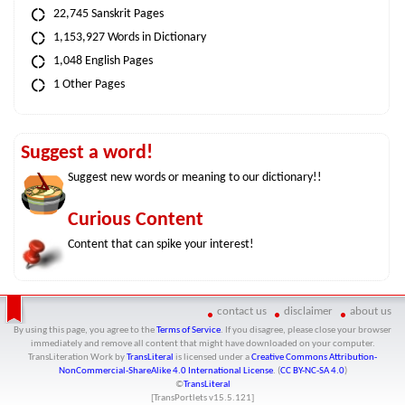
22,745 Sanskrit Pages
1,153,927 Words in Dictionary
1,048 English Pages
1 Other Pages
Suggest a word!
Suggest new words or meaning to our dictionary!!
Curious Content
Content that can spike your interest!
contact us
disclaimer
about us
By using this page, you agree to the
Terms of Service
. If you disagree, please close your browser
immediately and remove all content that might have downloaded on your computer.
TransLiteration Work
by
TransLiteral
is licensed under a
Creative Commons Attribution-
NonCommercial-ShareAlike 4.0 International License
. (
CC BY-NC-SA 4.0
)
©
TransLiteral
[TransPortlets v
15.5.121
]