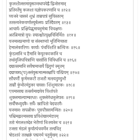
कुलशीलसमायुक्तान्स्थापयेद्वै द्विजोत्तमान्
प्रतिगर्तेषु कलशा यज्ञोपकरणानि च ॥१२॥
व्यजने चासनं शुभ्रं ताम्रपात्रं सुविस्तरम्
ततस्त्वनेकवर्णास्युर्बलयः प्रतिदैवतम् ॥१३॥
आचार्यः प्रक्षिपेद्भूमावनुमंत्र्य विचक्षणः
अरत्निमात्रो यूपः स्यात्क्षीरवृक्षविनिर्मितः ॥१४॥
यजमानप्रमाणो वा संस्थाप्यो भूतिमिच्छता
हेमालंकारिणः कार्याः पंचविंशति ऋत्विजः ॥१५॥
कुंडलानि च हैमानि केयूरकटकानि च
तथांगुलिपवित्राणि वासांसि विविधानि च ॥१६॥
दद्यात्समानि सर्वेषामाचार्ये द्विगुणं स्मृतम्
दद्याच्छय(प)नसंयुक्तमात्मनश्चापि यत्प्रियम् ॥१७॥
सौवर्णौ कूर्ममकरौ राजतौ मत्स्यडुण्डुभौ
ताम्रौ कुंभीरमंडूका वायसः शिंशुमारकः ॥१८॥
एवमासाद्य तत्सर्वमादावेव विशांपते
शुक्लमाल्याम्बरधरः शुक्लंगंधानुलेपनः ॥१९॥
सर्वौषध्युदकैः सर्वैः स्नापितो वेदपारगैः
यजमानः सपत्नीकः पुत्रपौत्रसमन्वितः ॥२०॥
पश्चिमद्वारमासाद्य प्रविशेद्यागमंडपम्
ततो मंगलशब्देन भेरीणां निःस्वनेन च ॥२१॥
रजसा मंडलं कुर्यात्पंचवर्णेन तत्त्ववित्
षोडशारं ततश्चक्रं पद्मगर्भं चतुर्मुखम् ॥२२॥