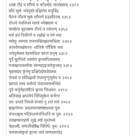
शाक्रं रौद्रं च सौम्यं च कौश्मांडं जातवेदसम् ॥३४॥
सौरं सूक्तं जपेयुस्ते दक्षिणेन यजुर्विदः
वैराजं पौरुषं सूक्तं सौपर्णं रुद्रसंहितम् ॥३५॥
शैशवं पंचनिधनं गायत्रं ज्येष्ठसाम च
वामदेव्यं बृहत्साम रौरवं च रथंतरम् ॥३६॥
गवां व्रतं विकीर्णं च रक्षोघ्नं च यमं तथा
गायेयुः सामगा राजन्पश्चिमद्वारमाश्रिताः ॥३७॥
आथर्वणाश्चोत्तरतः शांतिकं पौष्टिकं तथा
जपेयुर्मनसा देवमाश्रिता वरुणं प्रभुम् ॥३८॥
पूर्वे द्युरभितो रात्रावेवं कृत्वाधिवासनम्
गजाश्वरथवल्मीक संगमाद्व्रजगोकुलात् ॥३९॥
मृदमादाय कुंभेषु प्रक्षिपेदोषधीस्तथा
रोचनां च ससिद्धार्थां गंधान्गुग्गुलुमेव च ॥४०॥
स्नापनं तस्य कर्त्तव्यं पंचगव्यसमन्वितं
पूर्वं कर्तुर्महामंत्रैरेवं कृत्वा विधानतः ॥४१॥
अतिवाह्य क्षपामेवं विधियुक्तेन कर्मणा
ततः प्रभाते विमले संजाते तु शतं गवां ॥४२॥
ब्राह्मणेभ्यः प्रदातव्यमष्टषष्ट्यथवा पुनः
पंचाशद्वाथ षट्त्रिंशत्पंचविंशति वा पुनः ॥४३॥
ततश्चावसरप्राप्ते शुद्धे लग्ने सुशोभने
वेदशब्दैः सगंधर्वैर्वाद्यैश्च विविधैः पुनः ॥४४॥
कनकालंकृतां कृत्वा जले गामवतारयेत्