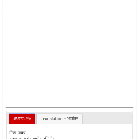
अध्यायः २७
Translation - भाषांतर
भीष्म उवाच