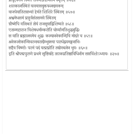
प्रावृट्काले स्थितं तोयमग्निष्टोमसमं स्मृतम् ॥५६॥
शरत्कालस्थितं यत्स्यात्तदुक्तफलदायकम्
वाजपेयातिरात्राभ्यां हेमंते शिशिरे स्थितम् ॥५७॥
अश्वमेधसमं प्राहुर्वसंतसमये स्थितम्
ग्रीष्मेपि यत्स्थितं तोयं राजसूयाद्विशिष्यते ॥५८॥
एतान्महाराज विशेषधर्मान्करोति चोर्व्यामतिशुद्धबुद्धिः
स याति ब्रह्मालयमेव शुद्धः कल्पाननेकान्दिवि मोदते च ॥५९॥
अनेकलोकान्विचरन्स्वरादीन्भुक्त्वा परार्धद्वयमङ्गनाभिः
सहैव विष्णोः परमं पदं यत्प्राप्नोति तद्योगबलेन भूयः ॥६०॥
इति श्रीपद्मपुराणे प्रथमे सृष्टिखंडे तटाकप्रतिष्ठाविधिर्नाम सप्तविंशोऽध्यायः ॥२७॥