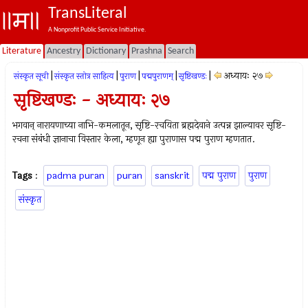
TransLiteral
A Nonprofit Public Service Initiative.
Literature
Ancestry
Dictionary
Prashna
Search
|
|
|
|
|
अध्यायः २७
संस्कृत सूची
संस्कृत स्तोत्र साहित्य
पुराण
पद्मपुराणम्
सृष्टिखण्डः
सृष्टिखण्डः - अध्यायः २७
भगवान् नारायणाच्या नाभि-कमलातून, सृष्टि-रचयिता ब्रह्मदेवाने उत्पन्न झाल्यावर सृष्टि-
रचना संबंधी ज्ञानाचा विस्तार केला, म्हणून ह्या पुराणास पद्म पुराण म्हणतात.
Tags
:
padma puran
puran
sanskrit
पद्म पुराण
पुराण
संस्कृत