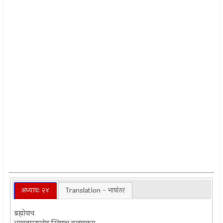
अध्यायः २४
Translation - भाषांतर
ब्रह्मोवाच