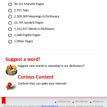
30,121 Marathi Pages
2,921 Tags
2,309,309 Meanings in Dictionary
22,745 Sanskrit Pages
1,153,927 Words in Dictionary
1,048 English Pages
1 Other Pages
Suggest a word!
Suggest new words or meaning to our dictionary!!
Curious Content
Content that can spike your interest!
contact us
disclaimer
about us
By using this page, you agree to the
Terms of Service
. If you disagree, please close your browser