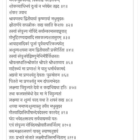
भगवन्पुरुषस्येह स्त्रियाश्च वरदायकम्
शोकव्याधिभयं दुःखं न भवेद्येन तद्वद ॥१॥
शंकर उवाच
श्रावणस्य द्वितीयायां कृष्णायां मधुसूदनः
क्षीरार्णवे सपत्नीकः सदा वसति केशवः ॥२॥
तस्यां संपूज्य गोविंदं सर्वान्कामानवाप्नुयात्
गोभूहिरण्यदानादि सप्तकल्पशतानुगम् ॥३॥
आवाहनादिकां पूजां पूर्ववत्परिकल्पयेत्
अशून्यशयना नाम द्वितीयासौ प्रकीर्तिता ॥४॥
तस्यां संपूजयेद्विष्णुमेभिर्मंत्रैर्विधानतः
श्रीवत्सधारिन्श्रीकांत श्रीपते श्रीधराव्यय ॥५॥
गार्हस्थ्यं मा प्रणाशं मे यातु धर्मार्थकामदं
अग्नयो मा प्रणश्यंतु देवताः पुरुषोत्तम ॥६॥
पितरो मा प्रणश्यंतु मम दांपत्यभेदतः
लक्ष्म्या वियुज्यते देवो न कदाचिद्यथा हरिः ॥७॥
तथा कलत्रसंबंधो देव मा मे वियुज्यतां
लक्ष्म्या न शून्यं वरद यथा ते शयनं सदा ॥८॥
शय्या ममाप्यशून्यास्तु तथैव मधुसूदन
गीतवादित्रनिर्घोषान्देवदेवस्य कारयेत् ॥९॥
घंटा भवेदशक्तस्य सर्ववाद्यमयो यतः
एवं संपूज्य गोविंदमश्नीयात्तैलवर्जितम् ॥१०॥
नक्तमक्षारलवणं यावत्तु स्याच्चतुष्टयं
ततः प्रभाते संजाते लक्ष्मीपतिसमन्विताम् ॥११॥