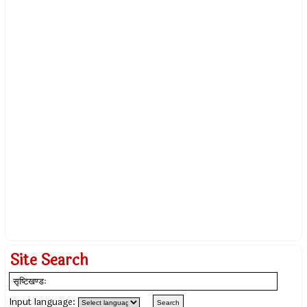
Site Search
Input language: