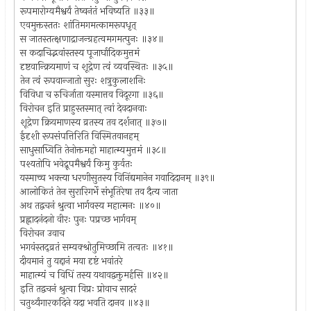
रूपमारोग्यमैश्वर्यं तेष्वनंतं भविष्यति ॥३३॥
एवमुक्तस्ततः शांतिमगमत्कामरूपधृत्
स जातस्तत्क्षणाद्राजन्ग्रहत्वमगमत्पुनः ॥३४॥
स कदाचिद्भवांस्तस्य पूजार्घादिकमुत्तमं
दृष्टवान्क्रियमाणं च शूद्रेण त्वं व्यवस्थितः ॥३५॥
तेन त्वं रूपवान्जातो सुरः शत्रुकुलाशनिः
विविधा च रुचिर्जाता यस्मात्तव विदूरगा ॥३६॥
विरोचन इति प्राहुस्तस्मात् त्वां देवदानवाः
शूद्रेण क्रियमाणस्य व्रतस्य तव दर्शनात् ॥३७॥
ईदृशी रूपसंपत्तिरिति विस्मितवानहम्
साधुसाध्विति तेनोक्तमहो माहात्म्यमुत्तमं ॥३८॥
पश्यतोपि भवेद्रूपमैश्वर्यं किमु कुर्वतः
यस्माच्च भक्त्या धरणीसुतस्य विनिंद्यमानेन गवादिदानम् ॥३९॥
आलोकितं तेन सुरारिगर्भे संभूतिरेषा तव दैत्य जाता
अथ तद्वचनं श्रुत्वा भार्गवस्य महात्मनः ॥४०॥
प्रह्लादनंदनो वीरः पुनः पप्रच्छ भार्गवम्
विरोचन उवाच
भगवंस्तद्व्रतं सम्यक्श्रोतुमिच्छामि तत्वतः ॥४१॥
दीयमानं तु यद्दानं मया दृष्टं भवांतरे
माहात्म्यं च विधिं तस्य यथावद्वक्तुमर्हसि ॥४२॥
इति तद्वचनं श्रुत्वा विप्रः प्रोवाच सादरं
चतुर्थ्यंगारकदिने यदा भवति दानव ॥४३॥