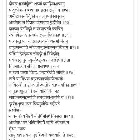
दीपान्नभाजनैर्युक्तां शय्यां दद्याद्विलक्षणाम्
पादुकोपानहच्छत्र चामरासन संयुताम् ॥१२॥
अभीष्टोपस्करैर्युक्तां शुक्लपुष्पांबरावृताम्
अव्यंगाय च विप्राय वैष्णवाय कुटुंबिने ॥१३॥
दातव्या वेदविदुषे न वंध्यापतये क्वचित्
तत्रोपवेश्य दांपत्यमलंकृत्य विधानतः ॥१४॥
पत्न्यास्तु भाजनं दद्याद्भक्ष्यभोज्यसमन्वितम्
ब्राह्मणस्यापि सौवर्णीमुपस्करसमन्विताम् ॥१५॥
प्रतिमां देवदेवस्य सोदकुंभां निवेदयेत्
एवं यस्तु पुमान्कुर्यादशून्यशयनं हरेः ॥१६॥
वित्तशाठ्येन रहितो नारायणपरायणः
न तस्य पत्न्या विरहः कदाचिदपि जायते ॥१७॥
नारी वा विधवा ब्रह्मन्यावच्चंद्रार्कतारकं
न विरूपौ न शोकार्तौ दंपती भवतः क्वचित् ॥१८॥
न पुत्रपशुरत्नानि क्षयं यांति पितामह
सप्तकल्पसहस्राणि सप्तकल्पशतानि च ॥१९॥
कुर्वन्नशून्यशयनं विष्णुलोके महीयते
ब्रह्मोवाच
कथमारोग्यमैश्वर्यं मतिर्धर्मस्थितिस्सदा ॥२०॥
अव्यंगाथ परे भक्तिर्विष्णौ चापि भवेत्कथम्
ईश्वर उवाच
साधु ब्रह्मंस्त्वया पृष्टमिदानीं कथयामि ते ॥२१॥