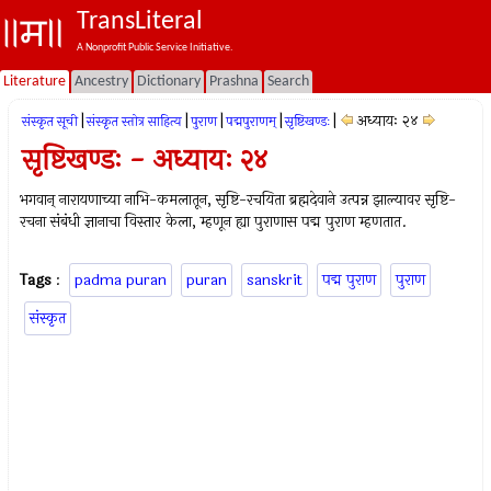
TransLiteral
A Nonprofit Public Service Initiative.
Literature
Ancestry
Dictionary
Prashna
Search
|
|
|
|
|
अध्यायः २४
संस्कृत सूची
संस्कृत स्तोत्र साहित्य
पुराण
पद्मपुराणम्
सृष्टिखण्डः
सृष्टिखण्डः - अध्यायः २४
भगवान् नारायणाच्या नाभि-कमलातून, सृष्टि-रचयिता ब्रह्मदेवाने उत्पन्न झाल्यावर सृष्टि-
रचना संबंधी ज्ञानाचा विस्तार केला, म्हणून ह्या पुराणास पद्म पुराण म्हणतात.
Tags
:
padma puran
puran
sanskrit
पद्म पुराण
पुराण
संस्कृत