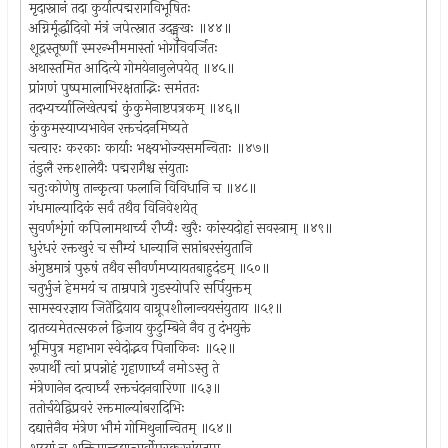
मृदास्नानं तदा कुर्यात्पद्मरागविभूषितः
अग्निर्मूर्द्धादिवो मंत्रं जपेत्स्नात उदङ्मुखः ॥४४॥
शूद्रस्तूष्णीं स्मरन्भौममास्तां भोगविवर्जितः
अथास्तमित आदित्ये गोमयेनानुलेपयेत् ॥४५॥
प्रांगणं पुष्पमालाभिरक्षताद्भिः समंततः
तदभ्यर्च्यालिखेत्पद्मं कुंकुमेनाष्टपत्रकम् ॥४६॥
कुंकुमस्याप्यभावेन रक्तचंदनमिष्यते
चत्वारः करकाः कार्याः भक्ष्यभोज्यसमन्विताः ॥४७॥
तंडुलै रक्तशालेयैः पद्मरागैश्च संयुताः
चतुःकोणेषु तान्कृत्वा फलानि विविधानि च ॥४८॥
गंधमाल्यादिकं सर्वं तथैव विनिवेशयेत्
सुवर्णशृंगां कपिलामथार्च्य रौप्यैः खुरैः कांस्यदोहां सवस्त्राम् ॥४९॥
धुरंधरं रक्तखुरं च सौम्यं धान्यानि सप्तांबरसंयुतानि
अंगुष्ठमात्रं पुरुषं तथैव सौवर्णमप्यायतबाहुदंडम् ॥५०॥
चतुर्भुजं हेममयं च ताम्रपात्रे गुडस्योपरि सर्पियुक्तम्
सामस्वरज्ञाय जितेंद्रियाय वाग्रूपशीलान्वयसंयुताय ॥५१॥
दातव्यमेतत्सकलं द्विजाय कुटुम्बिने नैव तु दंभयुक्ते
भूमिपुत्र महाभाग स्वेदोद्भव पिनाकिनः ॥५२॥
रूपार्थी त्वां प्रपन्नोहं गृहाणार्घ्यं नमोऽस्तु ते
मंत्रेणानेन दत्वार्घ्यं रक्तचंदनवारिणा ॥५३॥
ततोर्चयेद्विप्रवरं रक्तमाल्यांबरादिभिः
दद्यात्तेनैव मंत्रेण भौमं गोमिथुनान्वितम् ॥५४॥