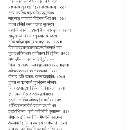
विरोचनस्य संवादं भार्गवस्य च धीमतः
प्रह्लादस्य सुतं दृष्ट्वा द्विरष्टपरिवत्सरम् ॥२२॥
तस्य रूपमिदं ब्रह्मन्सोहसद्भृगुनंदनः
साधुसाधु महाबाहो विरोचन शिवं तव ॥२३॥
तत्तथा हसितं तस्य पप्रच्छ सुरसूदनः
ब्रह्मन्किमर्थमेतत्ते हास्यं वै मामकं कृतम् ॥२४॥
साधुसाध्विति मामेवमुक्तवांस्त्वं वदस्व मे
तमेवं वादिनं युक्तमुवाच वदतां वरः ॥२५॥
विस्मयाद्व्रतमाहात्म्याद्धास्यमेतत्कृतं मया
पुरा दक्षविनाशाय कुपितस्य त्रिशूलिनः ॥२६॥
अपतद्भीमवक्त्रस्य स्वेदबिंदुर्ललाटजः
भित्वा स सप्तपातालानदहत्सप्तसागरान् ॥२७॥
अनेकवक्त्रनयनोज्वलज्ज्वलन भीषणः
वीरभद्र इति ख्यातः करपादायुतैर्युतः ॥२८॥
कृत्वा स यज्ञमथनं पुनर्भूतस्य संप्लवः
त्रिजगद्दहनाद्भूयः शिवेन विनिवारितः ॥२९॥
कृतं त्वया वीरभद्र दक्षयज्ञविनाशनं
इदानीमलमेतेन लोकदाहेन कर्मणा ॥३०॥
शांतिप्रदानात्सर्वेषां ग्रहणां प्रथमो भव
प्रहृष्टाभिजनाः पूजां करिष्यंति कृतात्मनः ॥३१॥
अंगारक इति ख्यातिं गमिष्यसि धरात्मज
देवलोके द्वितीयं च तव रूपं भविष्यति ॥३२॥
ये च त्वां पूजयिष्यंति चतुर्थ्यां तु दिने नराः