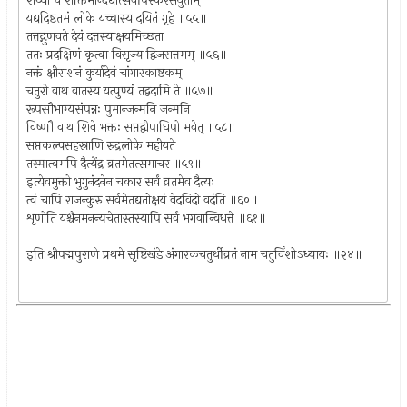
शय्यां च शक्तिमान्दद्यात्सर्वोपस्करसंयुताम्
यद्यदिष्टतमं लोके यच्चास्य दयितं गृहे ॥५५॥
तत्तद्गुणवते देयं दत्तस्याक्षयमिच्छता
ततः प्रदक्षिणं कृत्वा विसृज्य द्विजसत्तमम् ॥५६॥
नक्तं क्षीराशनं कुर्यादेवं चांगारकाष्टकम्
चतुरो वाथ वातस्य यत्पुण्यं तद्वदामि ते ॥५७॥
रूपसौभाग्यसंपन्नः पुमान्जन्मनि जन्मनि
विष्णौ वाथ शिवे भक्तः सप्तद्वीपाधिपो भवेत् ॥५८॥
सप्तकल्पसहस्राणि रुद्रलोके महीयते
तस्मात्वमपि दैत्येंद्र व्रतमेतत्समाचर ॥५९॥
इत्येवमुक्तो भुगुनंदनेन चकार सर्वं व्रतमेव दैत्यः
त्वं चापि राजन्कुरु सर्वमेतद्यतोक्षयं वेदविदो वदंति ॥६०॥
शृणोति यश्चैनमनन्यचेतास्तस्यापि सर्वं भगवान्विधत्ते ॥६१॥
इति श्रीपद्मपुराणे प्रथमे सृष्टिखंडे अंगारकचतुर्थीव्रतं नाम चतुर्विंशोऽध्यायः ॥२४॥