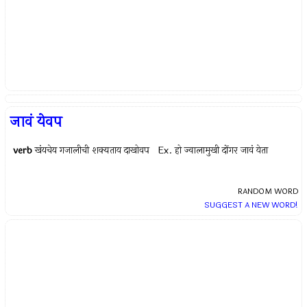
जावं येवप
verb
खंयचेय गजालीची शक्यताय दाखोवप Ex.
हो ज्वालामुखी दोंगर जावं येता
RANDOM WORD
SUGGEST A NEW WORD!