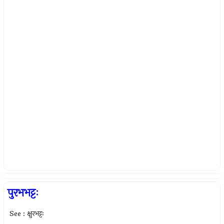
पुरभभट्टः
See : क्षुरभट्टः