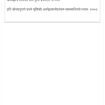
श्रावयेद्वापि लोकस्य फलं तुल्यं प्रकीर्तितं ॥१०५॥
इति श्रीपद्मपुराणे प्रथमे सृष्टिखंडे अर्काङ्गसप्तमीव्रतंनाम सप्तसप्ततितमोऽध्यायः ॥७७॥