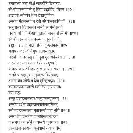
तमाराध्य जना मोक्षं साधयंति द्विजातयः
संध्योपासनकाले तु विप्रा ब्रह्मविदः किल ॥१२॥
उद्बाहवो भवंत्येव ते च देवप्रपूजिताः
अस्यैव मंडलस्थां च देवीं संध्यास्वरूपिणीं ॥१३॥
समुपास्य द्विजास्सर्वे लभंते स्वर्गमोक्षकौ
धरायां पतितोच्छिष्टाः पूतास्ते चास्य रश्मिभिः ॥१४॥
संध्योपासनमात्रेण कल्मषात्पूततां व्रजेत्
दृष्ट्वा चांडालकं गोघ्नं पतितं कुष्ठसंगतम् ॥१५॥
महापातकसंकीर्णमुपपातकसंवृतम्
पश्यंति ये नरास्सूरं ते पूता गुरुकिल्बिषात् ॥१६॥
अस्योपासनमात्रेण सर्वरोगात्प्रमुच्यते
नांधत्वं न च दारिद्र्यं दुःखं न च शोच्यताम् ॥१७॥
लभते च इहामुत्र समुपास्य विरोचनम्
अदृष्टा नैव लोकैश्च देवा हरिहरादयः ॥१८॥
ध्यानरूपप्रगम्यास्ते दृष्टो देवो ह्ययं स्मृतः
देवा ऊचुः
अस्तु प्रसादनाराध्यश्चास्तूपासनपूजनम् ॥१९॥
अस्यैव दर्शनं ब्रह्मन्प्रलयानलसंमितम्
सर्वे नरादयस्सत्वा मृतावस्थां गता भुवि ॥२०॥
अस्य तेजःप्रभावेण प्रणष्टास्सागरादयः
न समर्था वयं सोढुं कथमन्ये पृथग्जनाः ॥२१॥
तस्मात्तवप्रसादाच्च पूजयामो यथा रविम्