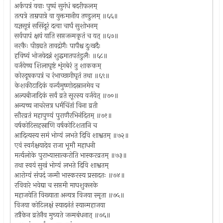
अर्कपत्रं यवाः पुष्पं सुगंधं बदरीफलम्
तत्पत्रे ताम्रपात्रे वा युक्तमानीय तण्डुलम् ॥६६॥
यज्ञसूत्रं ससिंदूरं दत्वा चार्घं सुशोभनम्
सर्वपापं क्षयं याति सप्तजन्मकृतं च यत् ॥६७॥
नरकैः पीड्यते तावद्रोगैः पापैश्च दुःखदैः
हविष्यं भोजयेदन्नं शुद्धमातपतंडुलैः ॥६८॥
वर्जयेच्च शिलाघृष्टं शृंगबेरं तु शाककम्
कोरदूषकपत्रं च रंभाच्छागीघृतं तथा ॥६९॥
केशकीटादिकं वर्ज्यमुष्णोदस्नानमेव च
अल्पबीजादिकं सर्वं व्रते सूरस्य वर्जयेत् ॥७०॥
अन्यच्च नाचरेत्तत्र धर्मचिंतां विना व्रती
सौरव्रतं महापुण्यं पुराणैरभिनंदितम् ॥७१॥
वर्षकोटिसहस्राणि वर्षकोटिशतानि च
आदित्यस्य समं भोग्यं लभते दिवि शाश्वतम् ॥७२॥
एवं स्वर्गक्षयादेव राजा भूमौ महाधनी
मर्त्यलोके पुराभ्यासात्करोति भास्करव्रतम् ॥७३॥
तथा स्वयं सुखं भोग्यं लभते दिवि शाश्वतम्
आरोग्यं संपदं जन्मी भास्करस्य प्रसादतः ॥७४॥
रविवारे भवेद्या च सप्तमी माघशुक्लके
महाजयेति विख्याता अन्यत्र विजया स्मृता ॥७५॥
विजया कोटिलक्षं स्यादनंतं स्यान्महाजया
तत्रैकेन व्रतेनैव मुच्यते जन्मबंधनात् ॥७६॥