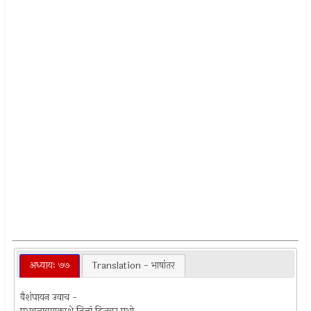
अध्यायः ७७
Translation - भाषांतर
वैशंपायन उवाच -