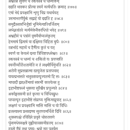
अश्वरत्नं सुवर्णं च रक्तवस्त्रं च धान्यकम्
ददाति भास्कर प्रीत्या स्वर्ग मर्त्यपतिः क्रमात् ॥७७॥
एषां भेदं प्रवक्ष्यमि शृणु विप्र यथार्थवत्
उत्तमाभरणैर्युक्तं सद्वाहं यो ददाति ह ॥७८॥
समुद्रैस्सप्तभिर्जुष्टां भूमिमेत्यारिवर्जिताम्
लभेद्भवांतरे मर्त्यमेकेनैकाधिपो भवेत् ॥७९॥
अश्वहीनं च पत्रांगं वृषभैर्वाप्यलंकृतम्
हेममाषं द्विमाषं वा दक्षिणा विहिता बुधैः ॥८०॥
रत्नभांडं महार्थं च हैमैरेव कृतं च यत्
स्वर्णं वा केवलं दत्वा त्रिविष्टपधनेश्वरः ॥८१॥
रक्तवस्त्रं च धान्यं च शक्तितो यः प्रयच्छति
स्वर्गोर्व्योरीशतामेति न तं लक्ष्मीर्विमुंचति ॥८२॥
अरोगी सुप्रसन्नात्मा दस्युजेता प्रतापवान्
यावत्प्रभासते भानुस्तावत्पूज्यतमो हि सः ॥८३॥
माघादौ द्वादशींमायां सप्तमीं कारयेत्स तु
इहाभीष्टफलं भुक्त्वा सुरैश्चैव प्रपूज्यते ॥८४॥
अर्काङ्गसप्तमी व्रतं कृत्वा च विधिवद्बुधः
पापात्पूत इहाभीष्टं संप्राप्य मुक्तिमाप्नुयात् ॥८५॥
लक्षणं च प्रवक्ष्यामि मासि मासि च यो विधिः
व्रतस्यास्य प्रसादाच्च सुराणामर्चितो दिवि ॥८६॥
शुक्लपक्षे रविदिने प्रवृत्ते चोत्तरायणे
पुंनामधेयनक्षत्रे गृह्णीयात्सप्तमीव्रतम् ॥८७॥
हस्तो मैत्रं तथा पुष्यः श्रवो मृग पुनर्वसु