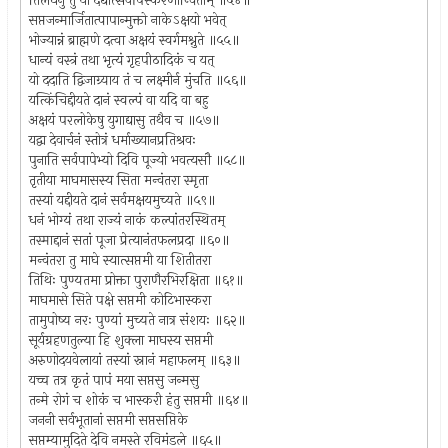
तिलधेनुं तु यो दद्यात्सर्वोपस्करणान्विताम् ॥५४॥
सप्तजन्मार्जितात्पापान्मुक्तो नाकेऽक्षयो भवेत्
भोज्यान्नं ब्राह्मणे दत्वा अक्षयं स्वर्गमश्नुते ॥५५॥
धान्यं वस्त्रं तथा भृत्यं गृहपीठादिकं च यत्
यो ददाति द्विजाग्र्याय तं च लक्ष्मीर्न मुंचति ॥५६॥
यत्किंचिद्दीयते दानं स्वल्पं वा यदि वा बहु
अक्षयं परलोकेषु युगाद्यासु तथैव च ॥५७॥
यद्वा देवार्चनं स्तोत्रं धर्माख्यानप्रतिश्रवः
पुनाति सर्वपापेभ्यो दिवि पूज्यो भवत्यसौ ॥५८॥
तृतीया माघमासस्य सिता मन्वंतरा स्मृता
तस्यां यद्दीयते दानं सर्वमक्षयमुच्यते ॥५९॥
धनं भोग्यं तथा राज्यं नाकं कल्पांतरस्थितम्
तस्माद्दानं सतां पूजा प्रेत्यानंतफलप्रदा ॥६०॥
मन्वंतरा तु माघे स्यात्सप्तमी या शितीतरा
तिथिः पुण्यतमा प्रोक्ता पुराणैरभिरक्षिता ॥६१॥
माघमासे सिते पक्षे सप्तमी कोटिभास्करा
तामुपोष्य नरः पुण्यां मुच्यते नात्र संशयः ॥६२॥
सूर्यग्रहणतुल्या हि शुक्ला माघस्य सप्तमी
अरुणोदयवेलायां तस्यां स्नानं महाफलम् ॥६३॥
यच्च तत्र कृतं पापं मया सप्तसु जन्मसु
तन्मे रोगं च शोकं च भास्करी हंतु सप्तमी ॥६४॥
जननी सर्वभूतानां सप्तमी सप्तसप्तिके
सप्तम्यामुदिते देवि नमस्ते रविमंडले ॥६५॥