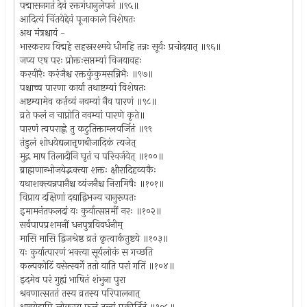
पद्मासनगतं देवं रक्तगंधानुलेपनं ॥९५॥
आदित्यं चिंतयेद्देवं पूजाकाले विशेषतः
अथ मंत्रश्चायं -
भास्कराय विद्महे सहस्ररश्मये धीमहि तन्नः सूर्यः प्रचोदयात् ॥९६॥
जप्य एष परः प्रोक्तःसप्तम्यां विजयावहः
करवीरैः करंजैश्च रक्तकुंकुमसन्निभैः ॥९७॥
पश्चाच्च पारणा कार्या तथाष्टम्यां विशेषतः
अष्टम्यामेव कर्तव्यं नवम्यां नैव पारणं ॥९८॥
व्रते फलं न चाप्नोति नवम्यां पारणे कृते॥
पारणं त्वपराह्णे तु कटुतिक्ताम्लवर्जितं ॥९९
तंडुलं शोधयेद्यत्नात्तृणबीजादिकं त्यजेत्
मुद्ग माष तिलादीनि घृतं च परिवर्जयेत् ॥१००॥
ब्राह्मणान्भोजयेद्भक्त्या शक्तः क्षीरादिहव्यकैः
यथाशक्त्यन्नपानैश्च व्यंजनैश्च निरामिषैः ॥१०१॥
विप्राय दक्षिणां दद्याद्विभज्य चानुरूपतः
इमामनंतफलदां यः कुर्यात्सप्तमीं नरः ॥१०२॥
सर्वपापप्रशमनीं धनपुत्रविवर्धनीम्
मासि मासि द्विजश्रेष्ठ व्रतं कृत्वार्कतुष्टये ॥१०३॥
यः कुर्यात्पारणं भक्त्या सूर्यलोकं स गच्छति
कल्पकोटिं वसेत्स्वर्गे ततो याति परां गतिं ॥१०४॥
इदमेव परं गुह्यं भाषितं शंभुना पुरा
श्रवणात्सततं तस्य व्रतस्य परिपालनात्