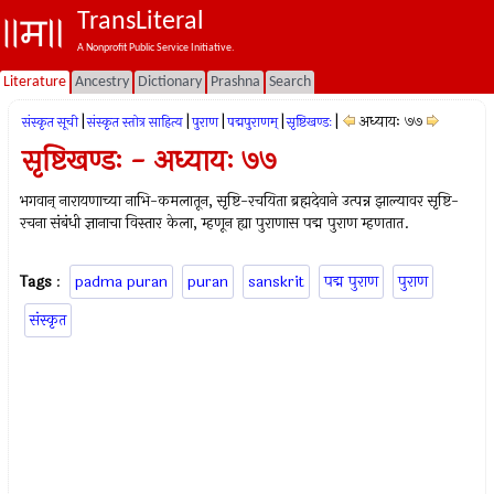
TransLiteral
A Nonprofit Public Service Initiative.
Literature
Ancestry
Dictionary
Prashna
Search
|
|
|
|
|
अध्यायः ७७
संस्कृत सूची
संस्कृत स्तोत्र साहित्य
पुराण
पद्मपुराणम्
सृष्टिखण्डः
सृष्टिखण्डः - अध्यायः ७७
भगवान् नारायणाच्या नाभि-कमलातून, सृष्टि-रचयिता ब्रह्मदेवाने उत्पन्न झाल्यावर सृष्टि-
रचना संबंधी ज्ञानाचा विस्तार केला, म्हणून ह्या पुराणास पद्म पुराण म्हणतात.
Tags
:
padma puran
puran
sanskrit
पद्म पुराण
पुराण
संस्कृत