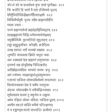
प्रभवत्ययमाकाशे नित्यं द्विजवर प्रभो
कोऽयं को वा प्रभावोस्य कुत्र जातो घृणीश्वरः ॥१॥
किं करोति हि कार्यं वै यतो रश्मिमयो भृशम्
देवैर्मुनिवरैस्सिद्धैश्चारणैर्दैत्यराक्षसैः ॥२॥
निखिलैर्मानुषैः पूज्यः सदैव ब्राह्मणादिभिः
व्यास उवाच -
परमं ब्रह्मणस्तेजो ब्रह्मदेहाद्विनिस्सृतम् ॥३॥
साक्षाद्ब्रह्ममयं विद्धि धर्मकामार्थमोक्षदम्
मयूखैर्निर्मलैः कूटमतिचंडं सुदुःसहम् ॥४॥
दृष्ट्वा प्रदुद्रुवुर्लोकाः करैश्चंडैः प्रपीडिताः
ततश्च सागराः सर्वे वरनद्यो नदादयः ॥५॥
शुष्यंति जंतवस्तत्र म्रियंते चातुरा जनाः
अथ शक्रादयो देवा ब्रह्माणं समुपागताः ॥६॥
इममर्थं तदा प्रोचुर्देवांश्च विधिरब्रवीत्
आदिर्ब्रह्मतनोर्देवाः सत्त्वगो जनकः प्रभुः ॥७॥
अयं रजोमयः साक्षात्सुधांशुस्तनुमध्यगः
एताभ्यां पालिता लोकास्त्रैलोक्ये सचराचराः ॥८॥
दिव्योपपादका देवा ये वात्रैव जरायुजाः
अंडजाः स्वेदजाश्चैव ये वात्रैवोद्भिज्जादयः ॥९॥
सूर्यस्यास्य प्रभावं तु वक्तुमेव न शक्नुमः
अनेन रक्षिता लोका जनिताः पालिता ध्रुवम् ॥१०॥
अस्यैव सदृशो नास्ति सर्वेषां परिरक्षणात्
यं च दृष्ट्वाप्युषःकाले पापराशिः प्रलीयते ॥११॥