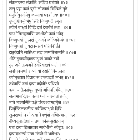
संक्रमादस्य संक्रांतिः सर्वैरेव प्रतीयते ॥४३॥
तासु यद्वा फलं ब्रूमो लोकानां निखिलं मुने
धनुर्मिथुनमीनेषु कन्यायां षडशीतयः ॥४४॥
वृषवृश्चिककुंभेषु सिंहे विष्णुपदी स्मृता
तर्पणं चाक्षयं विद्धि दानं देवार्चनं तथा ॥४५॥
षडशीतिसहस्राणि षडशीतौ फलं भवेत्
विष्णुपद्यां तु लक्षं तु अयने कोटिकोटकं ॥४६॥
विष्णुपद्यां तु यद्दानमक्षयं परिकीर्तितं
दातुर्वदामि सान्निध्यं सदा जन्मनिजन्मनि ॥४७॥
शीते तूलपटीदानान्न दुःखं जायते तनौ
तुलादाने तल्पदाने द्वयोरेवाक्षयं फलं ॥४८॥
सर्वोपकरणां शय्यां यो ददाति विमत्सरः
वर्णमुख्याय विप्राय स राजपदवीं लभेत् ॥४९॥
तथैवाग्निं जलं दत्वा नदीतीरे पथिप्रगे
दत्वा च तैलतांबूलमूर्व्या अधिपतिर्भवेत् ॥५०॥
सत्यभावाद्द्विजं नत्वा धनी चाक्षयतां व्रजेत्
माघे मास्यसिते पक्षे पंचदश्यामहर्मुखे ॥५१॥
पितॄंस्तिलजलैरेव तर्पयित्वाक्षयो दिवि
सुलक्षणां च गां दत्वा हेमशृंगां मणिप्रभाम् ॥५२॥
रौप्यखुरप्रदेशां च तथा कांस्यसुदोहनाम्
एतां दत्वा द्विजाग्र्याय सार्वभौमो भवेन्नृपः ॥५३॥
दत्वान्नाभरणं राजा मंडलेशो धनीश्वरः