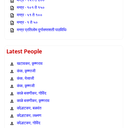
मन्त्र - १५१ ते २००
मन्त्र - १०१ ते १५०
मन्त्र - ५१ ते १००
मन्त्र - १ ते ५०
मन्त्र प्रतिलोम दुर्गासप्तशती पाठविधिः
Latest People
खटावकर, कृष्णराव
कंक, कृष्णाजी
कंक, येसाजी
कंक, कृष्णजी
काळे बसणीकर, गोविंद
काळे बसणीकर, कृष्णराव
कोल्हटकर, बळवंत
कोल्हटकर, लक्ष्मण
कोल्हटकर, गोविंद