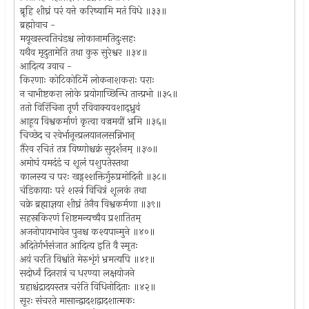
ब्रूहि शीघ्रं परं यत्ते करिष्यामि मतं विधे ॥३३॥
ब्रह्मोवाच -
मयूखस्त्वतिचंडश्च लोकानामतिदुःसहः
यथैव मृदुतामेति तथा कुरु सुरेश्वर ॥३४॥
आदित्य उवाच -
किरणाः कोटिकोटिर्मे लोकनाशकराः पराः
न चाभीष्टकरा लोके प्रयोगाच्छिन्धि तान्प्रभो ॥३५॥
ततो विरिंचिना तूर्णं रविवाक्यवशाद्ध्रुवं
आहूय विश्वकर्माणं कृत्वा वज्रमयीं भ्रमि ॥३६॥
चिच्छेद च रवेर्भानून्प्रलयानलसन्निभान्
तैरेव रचितं तत्र विष्णोश्चक्रं सुदर्शनम् ॥३७॥
अमोघं यमदंडं च शूलं पशुपतेस्तथा
कालस्य च परः खड्गश्शक्तिर्गुरुप्रमोदिनी ॥३८॥
चंडिकायाः परं शस्त्रं विचित्रं शूलकं तथा
चक्रे ब्रह्माज्ञया शीघ्रं तेनैव विश्वकर्मणा ॥३९॥
सहस्रकिरणं शिष्टमन्यच्चैव प्रशातितम्
अजनोपायभावेन पुनश्च कश्यपान्मुने ॥४०॥
अदितेर्गर्भसंजात आदित्य इति वै स्मृतः
अयं चरति विश्वांते मेरुशृंगं भ्रमत्यपि ॥४१॥
सदोर्ध्वं दिनरात्रं च धरण्या लक्षयोजने
ग्रहाश्चंद्रादयस्तत्र चरंति विधिनोदिताः ॥४२॥
सूरः संचरते मासान्द्वादशद्वादशात्मकः