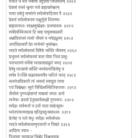
यजंति च नरा भक्त्या तदुपायो विधीयताम् ॥२२॥
देवानां वचनं श्रुत्वा गतो ब्रह्मखगेश्वरम्
गत्वा स्तोतुं समारेभे सर्वलोकहिताय वै ॥२३॥
देवत्वं सर्वलोकस्य चक्षुर्भूतो निरामयः
ब्रह्मरूपधरः साक्षाद्दुष्प्रेक्ष्यः प्रलयानलः ॥२४॥
सर्वदेवस्थितस्त्वं हि सदा वायुसखस्तनौ
अन्नादिपाचनं त्वत्तो जीवनं च भवेद्ध्रुवम् ॥२५॥
उत्पत्तिप्रलयौ देव त्वमेको भुवनेश्वरः
त्वदृते सर्वलोकानां दिनैकं नास्ति जीवनम् ॥२६॥
प्रभुस्त्वं सर्वलोकानां त्राता गोप्ता पिता प्रसूः
चराचराणां सर्वेषां त्वत्प्रसादाद्धृतं जगत् ॥२७॥
देवेषु त्वत्समो नास्ति भगवंस्त्वखिलेषु च
सर्वत्र तेऽस्ति सद्भावस्त्वयैव धारितं जगत् ॥२८॥
रूपगंधादिकारी त्वं रसानां स्वादुता त्वया
एवं विश्वेश्वरः सूरो निखिलस्थितिकारकः ॥२९॥
तीर्थानां पुण्यक्षेत्राणां मखानां जगतः प्रभो
त्वमेकः प्रयतो हेतुस्सर्वसाक्षी गुणाकरः ॥३०॥
सर्वज्ञः सर्वकर्ता च हर्ता पाता सदोत्सुकः
ध्वांतपंकामयघ्नश्च दारिद्र्यदुःखनाशनः ॥३१॥
प्रेत्येह च परो बंधुः सर्वज्ञः सर्वलोचनः
त्वदृते सर्वलोकानामुपकारी न विद्यते ॥३२॥
आदित्य उवाच -
पितामह महाप्राज्ञ विश्वेंद्र विश्वभावक