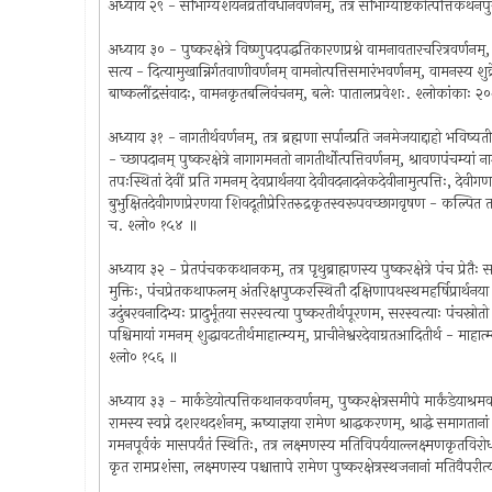
अध्याय २९ - सौभाग्यशयनव्रतविधानवर्णनम्, तत्र सौभाग्याष्टकोत्पत्तिकथ
अध्याय ३० - पुष्करक्षेत्रे विष्णुपदपद्धतिकारणप्रश्ने वामनावतारचरित्रवर्णनम्, तत
सत्य - दित्यामुखान्निर्गतवाणीवर्णनम् वामनोत्पत्तिसमारंभवर्णनम्, वामनस्य शुक्
बाष्कलींद्रसंवादः, वामनकृतबलिवंचनम्, बलेः पातालप्रवेशः. श्लोकांकाः २
अध्याय ३१ - नागतीर्थवर्णनम्, तत्र ब्रह्मणा सर्पान्प्रति जनमेजयाद्दाहो भविष्यत
- च्छापदानम् पुष्करक्षेत्रे नागागमनतो नागतीर्थोत्पत्तिवर्णनम्, श्रावणपंचम्यां नागती
तपःस्थितां देवीं प्रति गमनम् देवप्रार्थनया देवीवदनादनेकदेवीनामुत्पत्तिः, देवीग
बुभुक्षितदेवीगणप्रेरणया शिवदूतीप्रेरितरुद्रकृतस्वरूपवच्छागवृषण - कल्पित तद
च. श्लो० १५४ ॥
अध्याय ३२ - प्रेतपंचककथानकम्, तत्र पृथुब्राह्मणस्य पुष्करक्षेत्रे पंच प्रेत
मुक्तिः, पंचप्रेतकथाफलम् अंतरिक्षपुप्करस्थितौ दक्षिणापथस्थमहर्षिप्रार्थनया 
उदुंबरवनादिभ्यः प्रादुर्भूतया सरस्वत्या पुष्करतीर्थपूरणम, सरस्वत्याः पंचस्रो
पश्चिमायां गमनम् शुद्धावटतीर्थमाहात्म्यम्, प्राचीनेश्वरदेवाग्रतआदितीर्थ - माह
श्लो० १५६ ॥
अध्याय ३३ - मार्कडेयोत्पत्तिकथानकवर्णनम्, पुष्करक्षेत्रसमीपे मार्कंडेयाश्रम
रामस्य स्वप्ने दशरथदर्शनम्, ऋष्याज्ञया रामेण श्राद्धकरणम्, श्राद्धे समागताना
गमनपूर्वकं मासपर्यंतं स्थितिः, तत्र लक्ष्मणस्य मतिविपर्ययाल्लक्ष्मणकृतविर
कृत रामप्रशंसा, लक्ष्मणस्य पश्चात्तापे रामेण पुष्करक्षेत्रस्थजनानां मतिवैपर