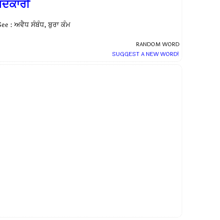
ਬਦਕਾਰੀ
ee : ਅਵੈਧ ਸੰਬੰਧ, ਬੁਰਾ ਕੰਮ
RANDOM WORD
SUGGEST A NEW WORD!