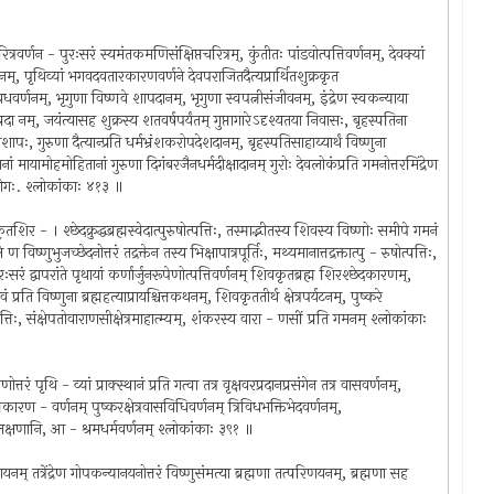
चरित्रवर्णन - पुरःसरं स्यमंतकमणिसंक्षिप्तचरित्रम्, कुंतीतः पांडवोत्पत्तिवर्णनम्, देवक्यां
णनम्, पृथिव्यां भगवदवतारकारणवर्णने देवपराजितदैत्यप्रार्थितशुक्रकृत
तृ वधवर्णनम्, भृगुणा विष्णवे शापदानम्, भृगुणा स्वपत्नीसंजीवनम्, इंद्रेण स्वकन्याया
प्रदा नम्, जयंत्यासह शुक्रस्य शतवर्षपर्यंतम् गुप्तागारेऽदृश्यतया निवासः, बृहस्पतिना
शापः, गुरुणा दैत्यान्प्रति धर्मभ्रंशकरोपदेशदानम्, बृहस्पतिसाहाय्यार्थं विष्णुना
ां मायामोहमोहितानां गुरुणा दिगंबरजैनधर्मदीक्षादानम् गुरोः देवलोकंप्रति गमनोत्तरमिंद्रेण
ोद्योगः. श्लोकांकाः ४१३ ॥
- । श्छेदक्रुद्धब्रह्मस्वेदात्पुरुषोत्पत्तिः, तस्माद्भीतस्य शिवस्य विष्णोः समीपे गमनं
ष्णुभुजच्छेदनोत्तरं तद्रक्तेन तस्य भिक्षापात्रपूर्तिः, मथ्यमानात्तद्रक्तात्पु - रुषोत्पत्तिः,
णपुरःसरं द्वापरांते पृथायां कर्णार्जुनरूपेणोत्पत्तिवर्णनम् शिवकृतब्रह्म शिरश्छेदकारणम्,
ं प्रति विष्णुना ब्रह्महत्याप्रायश्चित्तकथनम्, शिवकृततीर्थ क्षेत्रपर्यटनम्, पुष्करे
ः, संक्षेपतोवाराणसीक्षेत्रमाहात्म्यम्, शंकरस्य वारा - णसीं प्रति गमनम् श्लोकांकाः
ं पृथि - व्यां प्राक्स्थानं प्रति गत्वा तत्र वृक्षवरप्रदानप्रसंगेन तत्र वासवर्णनम्,
तिकारण - वर्णनम् पुष्करक्षेत्रवासविधिवर्णनम् त्रिविधभक्तिभेदवर्णनम्,
 लक्षणानि, आ - श्रमधर्मवर्णनम् श्लोकांकाः ३९१ ॥
नम् तत्रेंद्रेण गोपकन्यानयनोत्तरं विष्णुसंमत्या ब्रह्मणा तत्परिणयनम्, ब्रह्मणा सह