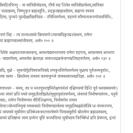
्मीसहितविप्णु - ना सावित्रीमोहनम्, गौर्या सह शिवेन सावित्रीप्रार्थनम्,सावित्र्या
ो वरप्रदानम्, विष्णुकृत ब्रह्मस्तुतिः, रुद्रकृतब्रह्मस्तोत्रम, ब्रह्मणा स्वस्य
हिमा, पुप्करे गुरुदीक्षादिसविस्त - रविधिवर्णनम, ग्रहाणां सौम्यत्वकरणोपायविधिः,
रावणं निह - त्य राज्यशासने क्रियमाणेऽगस्त्यादिकृतप्रशंसनम, रामेण
 हत्वा ब्राह्मणबालसंजीवनम्. श्लो० १०० ॥
हविषयविवेके अक्षयराजकथानकम्, अगस्त्यदत्ताभरणस्य रामेण ग्रहणम्, अगस्त्यस्य आभरण
सरसं - वादवर्णनम्, अगस्त्येन श्वेतराज्ञः सकाशाद्रत्नकंकणप्रतिग्रहवर्णनम्. श्लो० १३१ ॥
गृध्रो - लूकयोर्गृहविषयकविवादे रामकृतनिर्णयवर्णनम् गृध्रस्य पूर्वजन्मवृत्तांतः,
क्त्या तस्मा - न्निवर्तनम् रामस्य कान्यकुब्जे वामनस्थापनप्रतिज्ञा. श्लो० १७१ ॥
ापथग - मनम्, तत्र च भरतपुत्रराष्ट्रनिरीक्षणानंतरं दक्षिणस्यां दिशि पूर्वं वनवाससमयेऽ
वा लंकां प्रति गमने समुद्रतीरादिप्रदेशेषुवृत्तवृत्तांतवर्णनम्, लंकायां विभीषणसंगमः, चतुर्थे
ंवादः, रामेण विभीषणाय नीतिशिक्षणम्, विभीषणेन रामाय
ापयित्वाऽयोध्याभिमुखं गमनावसरे विभीषणप्रार्थनया समुद्रनिबद्धसेतोस्त्रि धा भंगकरणम,
 जायमाने सुग्रीवेण प्रतिबंधककारणान्वेषणे विमानादुत्तीर्य श्रीरामेण ब्रह्मस्तवनम्,
ं प्रतिष्ठाप्य तस्य द्रव्येण वृत्तिं कल्पयित्वा सुग्रीवस्य किष्किंधां प्रति प्रेषणम्, इत्थं