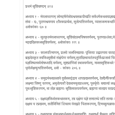
प्रथमं सृष्टिखण्डम् ॥१॥
अध्याय १ - मंगलाचरणम् लोमहर्षणेनोग्रश्रवसऋपीन्प्रति सर्वधर्मकथनायाज्ञादानम्
संवा - दः, पुराणश्रवणाय शौनकप्रार्थना, सूतोत्पत्तिवर्णनम्, व्यासजन्मकथान
श्लोकांकाः ६७ ॥
अध्याय २ - सूतकृतमंगलाचरणम्, सृष्टिखंडस्थविषयवर्णनम्, पुराणप्रशंसा,गंगाद्वा
महदादिसकलसृष्टिवर्णनम्. श्लोकांकाः ११९ ॥
अध्याय ३ - कालपरिमाणम्, प्रलये जलनिमग्नायाः पृथिव्या उद्धारणाय वाराहरूप
ब्रह्मदेवकृत नवविधसृष्टीनां संक्षेपेण वर्णनम्,सुरादिस्थावरांतचतुर्विधप्रजानां विस
यज्ञनिष्पत्त्यर्थमोषध्यादि वर्णनम्, सृष्टप्राणिनां स्थानवर्णनम्, मानससृष्टिकथने भृग्वा
भृगोर्लक्ष्म्युत्पत्तिवर्णनम्, श्लो - कांकाः २०६ ॥
अध्याय ४ - समुद्रमंथनप्रस्तावे दुर्वाससइंद्राय शापप्रदानवर्णनम्, देवदैत्यैरेकत्रमि
लक्ष्म्या विष्णु वरणम्, अमृतोत्पत्तौ देवानाममृतप्राशनम्, पुनर्भृगोः ख्यात्यां लक्
पुनःसृष्टिकरणम, ना रदेन ब्रह्मणः सृष्टिस्वरूपवर्णनम, ब्रह्मणा नारदाय वरप्
अध्याय ५ - दक्षयज्ञविध्वंसकथानकम, तत्र दक्षेण यज्ञे समारब्धे सति सत्याः 
दक्षाय व रप्रदानम, सतीनिमित्तं शिवस्य गंगाद्वारे चिताकरणम्, हिमवदुत्पन्न
अध्याय ६ - दक्षात्प्राक् संकल्पदर्शनस्पर्शजन्यासृष्टिः, दक्षादूर्ध्वं मैथुनतः सृष्