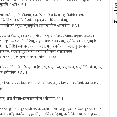
समुत्पत्तिः ' श्लो० ७९ ॥
तिवर्णनम्, गर्भिणीधर्माः, व्रतलोपे सतींद्रेण दित्याः कुक्षीप्रविश्य वज्रेण
रुक्तिश्च, । प्रतिसर्गवर्णने पृथुप्रभृतीनामाधिपत्यवर्णनम्,
I
्वक्सेनानां चतुर्दशमनूनामुद्देशेन तत्तदंतरवर्णनम् श्लोकांकाः ११५ ॥
पयोदोग्धृ भेदेन पृथिवीदोहनम्, दोहनोत्तरं पुरग्रामादिव्यवस्थाकरणपूर्वकं पृथिव्याः
 सूर्यपत्न्याः संक्षिप्तचरित्रम्, संज्ञाया वडवारूपधारणम्, सूर्यतेजःशातनम् सूर्यमूर्त्तेः
नदीत्वम्, विष्टिघोरयोः कालत्वम्, वैवस्वतमनुवंशवर्णनम्, वैवस्वतपुत्रस्येलस्य
शिवाराधनम्, तदाराधनतुष्टशंकरेण वरप्रदानादिलस्य मासप्राप्यपुरु
य वंश वर्णनम्, इक्ष्वाकुवंशवर्णनम श्लोकांकाः १६१ ॥
ा प्तिः, पितॄणांश्राद्ध, श्राद्धीयद्रव्य, श्राद्धकाल, श्राद्धस्थान, श्राद्धविधिवर्णनम, अनु
 - म् श्लोकांकाः १९२, ॥
यः, अस्थिसंच चयनादिप्रेतकर्म, लेपभाक्सपिंडपितृगणंनिर्णयः, विप्रादिभोजनेन पितृगणतृ
१२७
थत्वम्, श्राद्ध योग्यप्रशस्तकालवर्णनम् श्लोकांकाः ९५ ॥
ाहरणे कृते सति बृहस्पतियाञ्चयाप्यदत्तायां तस्यां रुद्रकृतयुद्धोत्तरं चंद्रेण बृहस्पतये तारा
ु रूरवसः पुत्रादिवंशवर्णनम्, बृहस्पतिकृतं रजिपुत्रमोहनम्, कार्तवीर्यनामस्म रणमाहात्म्यम्