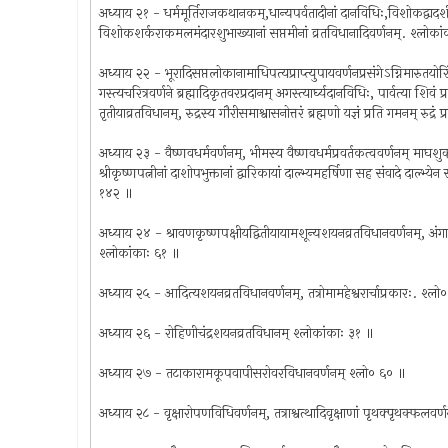
अध्याय २१ - धर्ममूर्तिराजकथानकम्,धान्यपर्वतादीनां दानविधिः,विशोकद्वादश
विशोकशर्कराकमलमंदारशुभाख्यानां सप्तमीनां व्रतविधानादिवर्णनम्. श्लोका
अध्याय २२ - भूरादिसप्तलोकानामाधिपत्यप्राप्त्युपायवर्णनप्रसंगेऽग्निमारुतयोरिंद
गस्त्यचरित्रवर्णने ब्रह्मादिकृतवरप्रदानम् अगस्त्यार्घ्यदानविधिः, पार्वत्या शिवं 
तृतीयाव्रतविधानम्, रुद्रस्य गौरीसमाश्वासनोत्तरं ब्रह्मणो यज्ञं प्रति गमनम् रुद
अध्याय २३ - वैष्णवधर्मवर्णनम्, भीमस्य वैष्णवधर्मप्रवर्तकत्ववर्णनम् माघशुक्लपक्
श्रीकृष्णपत्नीनां दाशोपभुक्तानां द्वारिकायां दाल्भ्यमहर्षिणा सह संवादे दाल्भ्
१४२ ॥
अध्याय २४ - श्रावणकृष्णपक्षीयद्वितीयायामशून्यशयनव्रतविधानवर्णनम्, अंगारकचत
श्लोकांकाः ६१ ॥
अध्याय २५ - आदित्यशयनव्रतविधानवर्णनम्, तत्रोमामहेश्वरार्चाप्रकारः. श्ल
अध्याय २६ - रोहिणीचंद्रशयनव्रतविधानम् श्लोकांकाः ३१ ॥
अध्याय २७ - तटाकारामकूपवापीसरोवरविधानवर्णनम् श्लो० ६० ॥
अध्याय २८ - वृक्षारोपणविधिवर्णनम्, तत्राश्वत्थादिवृक्षाणां पृथक्पृथक्फलव