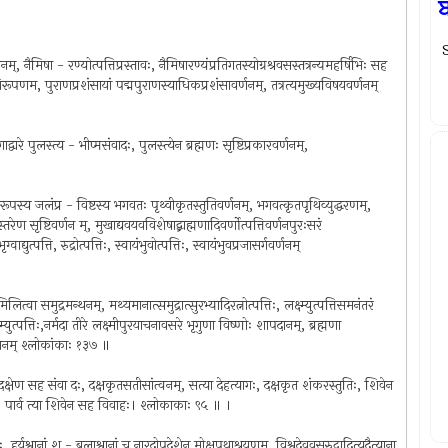
S
, नैमिषा - रण्योत्पत्तिप्रस्तावः, नैमिषारण्यंप्रतिगतस्योग्रश्रवसस्तत्रन्यमहर्षिभिः सह
िरूपणम, पुराणप्रशंसायां पद्मपुराणस्याधिकप्रशंसावर्णनम्, तत्रत्यमुख्यविषयवर्णनम्
रे पुलस्त्य - भीप्मसंवादः, पुलस्त्येन ब्रह्मणः सृष्टिप्रकारवर्णनम्,
स्य जलंप्र - विष्टस्य भगवतः पृथ्वीकृतस्तुतिवर्णनम्, भगवत्कृतपृथिव्युद्धरणम्,
्तरेण सृष्टिवर्णन म्, मुखाद्यवयवविशेषाद्ब्राह्मणादिवर्णोत्पत्तिवर्णनपुरःसरं
द्युत्पत्ति, रुद्रोत्पत्तिः, स्वायंभुवोत्पत्तिः, स्वायंभुवप्रजासर्गवर्णनम्
लित्वा समुद्रमन्थनम्, मथ्यमानात्समुद्रात्सुरभ्यादिरत्नोत्पत्तिः, लक्ष्म्युत्पत्तिसमनंतरं
ष्म्युत्पत्तिः,नर्मदा तीरे लक्ष्मीपुरयाचनावसरे भृगुणा विष्णोः शापदानम्, ब्रह्मणा
रदानम् श्लोकांकाः १३७ ॥
दक्षेण सह संवा दः, दक्षकृतसतीसांत्वनम्, सत्या देहत्यागः, दक्षकृत शंकरस्तुतिः, शिवेन
ायाः पार्व त्या शिवेन सह विवाहः। श्लोकाकाः ९५ ॥ ।
टिः, हर्यश्वानां श - बलाश्वानां च नारदोपदेशेन मोक्षपथाश्रयणम्, विश्वदेववसुरुद्रादित्यदैत्याना