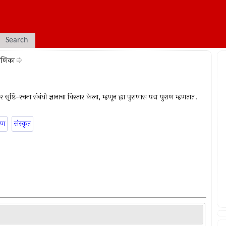
Search
रमणिका
र सृष्टि-रचना संबंधी ज्ञानाचा विस्तार केला, म्हणून ह्या पुराणास पद्म पुराण म्हणतात.
ाण
संस्कृत