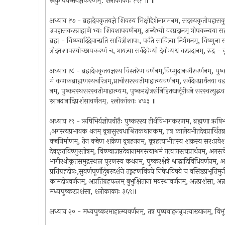
स्रयुगपर्यन्तयज्ञकरणम्. श्लोकांकाः १९१ ॥ ॥
अध्याय १७ - ब्रह्मदेवकृतयज्ञे शिवस्य भिक्षोद्देशेनागमनम, सदस्यकृतोपहासकुद्ध
उपहासकरब्राह्मणे भ्यः शिवशापवर्णनम्, अन्येभ्यो वरप्रदानम् गोपकन्यया सह यज्ञक
ब्रह्म - विष्ण्वादिदेवान्प्रति सावित्रीशापः, पर्वते सावित्र्या निर्गमनम्, विष्णुन
त्रीदत्तशापस्योच्छापकरणं च, गायत्र्या सर्वदेवेभ्यो देवीभ्यश्च वरप्रदानम्, रुद्र -
अध्याय १८ - ब्रह्मदेवकृतयज्ञस्य विस्तरेण वर्णनम्,विप्णुदानववैरवर्णनम्, पुष्कर
मं कणकब्राह्मणस्यचरित्रम्,प्राचीसरस्वतीमाहात्म्यवर्णनम्, सर्वदेवप्रार्थनया वडव
नम्, पुष्करस्थसरस्वतीमाहात्म्यम, पुष्करक्षेत्रसंनिहितखर्जूरीवने सरस्वत्युद
स्नानदानादिप्रशंसावर्णनम्. श्लोकांकाः ४७३ ॥
अध्याय १९ - ऋषिभिर्यज्ञोपवीतैः पुष्करस्य तीर्थविभागकरणम, ब्रह्मणा ऋषिभ्यो वरप्
,अगस्त्यप्रभावक थनम् वृत्रासुरवधाश्रितकथानकम्, तत्र कालेयभीतदेवप्रार्थितब्रह्माज्
वज्रनिर्माणम्, तेन वज्रेण शक्रेण वृत्रहननम्, वृत्रहत्याभीतस्य शक्रस्य सरःप्रवे
देवकृतविष्णुस्तोत्रम्, विष्ण्वाज्ञप्तदेवानामगस्त्याश्रमं गत्वागस्त्यप्रार्थनम्,
भागीरथीकृतसमुद्रस्थल पूरणस्य कथनम्, पुष्करक्षेत्रे श्राद्धादिविधिवर्णनम्, अवर्
प्रतिग्रहदोषः,सुवर्णपूर्णौदुंबरदर्शने तद्ग्रहणविषये निषेधविषये च वसिष्ठप्रभृतिमु
कामदोषवर्णनम्, अप्रतिग्रहफलम् बुभुक्षिताना मवस्थावर्णनम्, अन्नप्रशंसा, अन्न
मध्यपुष्करप्रशंसा, श्लोकाकाः ३६९॥
अध्याय २० - मध्यपुष्करमाहात्म्यवर्णनम्, तत्र पुष्पवाहननृपत्याख्यानम्, वि