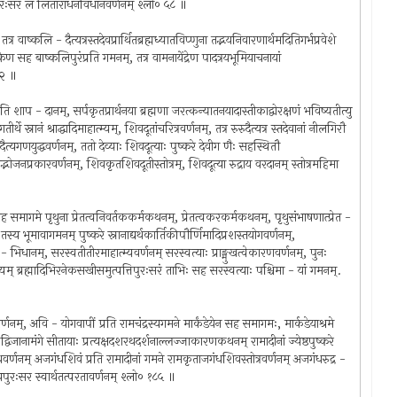
नपुरःसरं ल लिताराधनविधानवर्णनम् श्लो० ५८ ॥
्र वाष्कलि - दैत्यत्रस्तदेवप्रार्थितब्रह्मध्यातविप्णुना तद्भयनिवारणार्थमदितिगर्भप्रवेशे
रेण सह बाष्कलिपुरंप्रति गमनम्, तत्र वामनायेंद्रेण पादत्रयभूमियाचनायां
०२ ॥
ीति शाप - दानम्, सर्पकृतप्रार्थनया ब्रह्मणा जरत्कन्यातनयादास्तीकाद्वोरक्षणं भविष्यतीत्यु
र्थे स्नानं श्राद्धादिमाहात्म्यम्, शिवदूतांचरित्रवर्णनम्, तत्र रुरुदैत्यत्र स्तदेवानां नीलगिरौ
णदैत्यगणयुद्धवर्णनम्, ततो देव्याः शिवदूत्याः पुष्करे देवीग णैः सहस्थितौ
्भोजनप्रकारवर्णनम्, शिवकृतशिवदूतीस्तोत्रम्, शिवदूत्या रुद्राय वरदानम् स्तोत्रमहिमा
ैः सह समागमे पृथुना प्रेतत्वनिवर्तककर्मकथनम्, प्रेतत्वकरकर्मकथनम्, पृथुसंभाषणात्प्रेत -
तस्य भूमावागमनम् पुष्करे स्नानाद्यर्थकार्तिकीपौर्णिमादिप्रशस्तयोगवर्णनम्,
तो - भिधानम्, सरस्वतीतीरमाहात्म्यवर्णनम् सरस्वत्याः प्राङ्मुखत्वेकारणवर्णनम्, पुनः
ात्म्यम् ब्रह्मादिभिरनेकसखीसमुत्पत्तिपुरःसरं ताभिः सह सरस्वत्याः पश्चिमा - यां गमनम्.
वर्णनम्, अवि - योगवापीं प्रति रामचंद्रस्यगमने मार्कंडेयेन सह समागमः, मार्कडेयाश्रमे
ं द्विजानामंगे सीतायाः प्रत्यक्षदशरथदर्शनाल्लज्जाकारणकथनम् रामादीनां ज्येष्ठपुष्करे
ोधवर्णनम् अजगंधशिवं प्रति रामादीनां गमने रामकृताजगंधशिवस्तोत्रवर्णनम् अजगंधरुद्र -
ीत्यपुरःसर स्वार्थतत्परतावर्णनम् श्लो० १८५ ॥