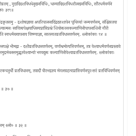
ीव्रतम् , गुडादिदशविधधेनुदानविधिः, धान्यादिदशविधशैलदानविधिः, सौरधर्मवर्णने
ंकाः ३१९॥
्रकृतसमु - द्रशोषाज्ञाया अपरिपालनादिंद्रदत्तशापेन पृथिव्यां जन्मवर्णनम्, संक्षिप्ततया
प्रत्यात्मनः सावित्र्यपेक्षयाधिक्यप्राप्तिप्रश्ने शिवोक्तरसकल्याणिनीपापनाशिनी गौरी
्रं प्रति स्वधर्मख्यापनाय विष्ण्वाज्ञा, सारस्वतव्रतविधानवर्णनम्. श्लोकांकाः ९४ ॥
षे भीमद्वा - दशीव्रतविधानवर्णनम्, वर्णाश्रमोत्पत्तिवर्णनम्, तत्र वेश्याधर्मवर्णनप्रस्तावे
येन समुद्रमंथनसमुद्भूतवेश्याभ्यो भगवदुक्त कल्याणिनीवेश्याव्रतविधानवर्णनम्. श्लोकांकाः
ुर्थी व्रतविधानम्, तत्रादौ वीरभद्रस्य मंगलग्रहत्वप्राप्तिवर्णनपुरःसरं व्रतविधिवर्णनम्
ो० ॥ ३७ ॥
र्णनम् श्लो० ॥ ३२ ॥