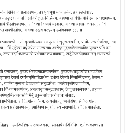
ेन शिवेन कपालोद्धरणम्, तत्र भूयोभूयो भवनाश्चर्यम्, ब्रह्मरुद्रसंवादः,
ृद्ब्रह्माणं प्रति सावित्रीकृतनिर्भर्त्सनम्, ब्रह्मणा सावित्रीसमीपे स्वापराधक्षमापनम्,
ा सावि त्रीस्तोत्रकरणम्, सावित्र्या विष्णवे वरदानम्, गायत्र्या ब्रह्मव्रतकथनम्, सावि
 कृत गायत्रीस्तोत्रम्, गायत्र्या रुद्राय वरदानम् श्लोकांकाः ३३१ ॥
स्नानादृषी - णां मुख्यवैरूप्यनाशनपुरःसरं सुमुखत्वप्राप्तिः, प्राचीसरस्वतीचरित्रम्, तत्र
ा - ग्निं गृहीत्वा नदीरूपेण सरस्वत्याः क्षारोदसमुद्रगमनेनान्तर्धानेन पुष्करं प्रति गम -
्भवः, तस्या नंदाभिधानकरणे प्रभंजनराजकथानकम्, खर्जूरीवनान्नंदायागमनम् सरस्वत्यां
रदानम्, पुष्करक्षेत्रस्यमाहात्म्यवर्णनम, पुष्करस्थब्रह्मर्ष्याद्याश्रमवर्णनम्
ञया देवानां दध्यंचमृर्षिप्रतिप्रार्थना, दधीचा देवेभ्यो निजास्थिदानम्, तेनास्थ्ना
शः, कालेया सुराणां देवत्रस्तानां समुद्रप्रवेशः,कालेयकृतोपद्रववर्णनम्,
 अगस्त्येन विंध्यनमनवर्णनम्, अगस्त्यकृतसमुद्रप्राशनम्, देवकृतकालेयवधः, ब्रह्मणा
षणदुर्भिक्षत्रस्तऋषिभिर्मृ तकुमारप्रेतपचने राज्ञः संवादः,
नीनामभिप्राया; शातिप्रशंसावर्णनम्, द्रव्यसंग्रहतृ ष्णयोर्दोषः, संतोषप्रशंसा,
दानस्य प्रशंसावर्णनम्, दमादिवर्णनम् शांत स्य लक्षणानि, शांतिक्षमाप्रशंसा,
भूतिद्वाद - श्यादिषष्टिव्रतलक्षणकथनम्, स्नानतर्पणादिविधिः. श्लोकांकाः११२॥