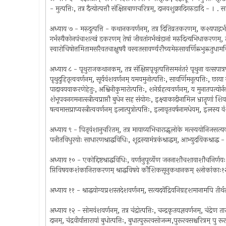
- मुत्पत्तिः, तत्र दैत्योत्पत्तौ संक्षिप्तबाणचरित्रम्, दानवशुक्रादिगरुडादि - । . 
अध्याय ७ - मरुदुत्पत्ति - कथानकवर्णनम्, तत्र दितिव्रतकरणम्, कश्यपाद्गर्भप्राप्
गर्भस्यैकोनपंचाशत्खं डकरणम् तेषां जीवतांगर्भखंडानां मरुदित्यभिधाकरणम्, तन्नि
स्वारोचिषोत्तमितामसरैवतचाक्षुषवै वस्वतसावर्ण्यरौच्यमेरुसावर्णिऋभुऋतुधामविष
अध्याय ८ - पृथुराजकथानकम्, तत्र संक्षिप्तपृथूत्पत्तिसमनंतरं पृथुना वत्सपात्र
पृथुदुहितृत्ववर्णनम्, सूर्यवंशवर्णनम् यमयमुनोत्पत्तिः, सावर्णिमनूत्पत्तिः, छाया याः
पादावयवाकरणेहेतुः, अश्विनीकुमारोत्पत्तिः, शनेर्ग्रहत्ववर्णनम्, य मुनातपत्योर्
शंभूपवनगमनात्स्त्रीत्वप्राप्तौ बुधेन सह संयोगः, इक्ष्वाकादीनामिल भ्रातॄणां 
षत्वमासप्राप्यस्त्रीत्ववर्णनम् इलात्पुत्रोत्पत्तिः, इलावृतवर्षनामधेयम्, इलस्
अध्याय ९ - पितृवंशानुचरितम्, तत्र मायाव्यभिचाराद्भूलोके मत्स्ययोनिजसत्यवतीत्वप्र
पनीतविधुरयोः साधारणश्राद्धविधिः, शूद्रस्यामंत्रकंश्राद्धम्, आभ्युदयिकश्राद्ध
अध्याय १० - एकोद्दिष्टश्राद्धविधिः, वर्णानुपूर्व्येण जननाशौचशावाशौचनिर्ण
प्तिविषयकशंकानिराकरणम् श्राद्धविषये कौशिकसूनुकथानकम् श्लोकांकाः
अध्याय ११ - श्राद्धयोग्यप्रशस्तदेशवर्णनम्, सत्यदयेंद्रियनिग्रहशमानामपि तीर्
अध्याय १२ - सोमवंशवर्णनम्, तत्र चंद्रोत्पत्तिः, चन्द्रकृतयज्ञवर्णनम्, चंद्रेण तार
दानम्, चंद्रवीर्यात्तारायां बुधोत्पत्तिः, बुधात्पुरूरवसोजन्म,पुरूरवसश्चरित्रम् प