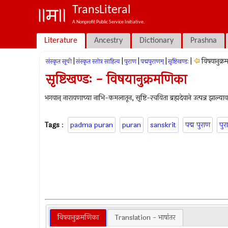
TransLiteral
A Nonprofit Public Service Initiative.
Literature
Ancestry
Dictionary
Prashna
|
|
|
|
|
विषयानुक्
संस्कृत सूची
संस्कृत स्तोत्र साहित्य
पुराण
पद्मपुराणम्
सृष्टिखण्डः
सृष्टिखण्डः - विषयानुक्रमणिका
भगवान् नारायणाच्या नाभि-कमलातून, सृष्टि-रचयिता ब्रह्मदेवाने उत्पन्न झाल्याव
Tags
:
padma puran
puran
sanskrit
पद्म पुराण
पुर
विषयानुक्रमणिका
Translation - भाषांतर