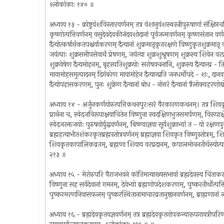
श्लोकांकाः १४० ॥
अध्याय १३ - क्रोष्टुवंशविस्तारवर्णनम् तत्र वंशानुवंशस्थस्त्रीपुरुषाणां संक्षिप्त
कृष्णोत्पत्तिवर्णनम् वसुदेवदेवकीनंदयशोदानां पूर्वजन्मवर्णनम् कृष्णसंतान वर्
दैत्योत्कर्षार्थकतपश्चर्याकरणम् दैत्यानां शुक्रमातृकृतरक्षणे विष्णुकृतशुक्रमा
जयंत्पाः शुक्रसमीपसेवार्थं प्रेषणम्, जयंत्या शुक्रशुश्रूषणम् शुक्रस्य शिवेन वर
शुक्रवेषेण दैत्यमोहनम्, बृहस्पतिशुक्रयोः सरोषवचनानि, शुक्रस्य दैत्यान्प्र - ति
मायामोहसमुत्पादनम् दिगंबरेण मायामोहेन दैत्यान्प्रति जनधर्मोपदे - शः, दानवान
दैत्योपहासकरणम्, पुनः शुक्रेण दैत्यानां बोध - नोत्तरं दैत्यानां त्रैलोक्यहरण
अध्याय १४ - अर्जुनकर्णयोरुत्पत्तिकथनपुरःसरं वैरकारणकथनम्। तत्र शिवकृतशिर 
प्रार्थना च, स्वेदजविरूपाक्षयाचितेन विष्णुना स्वदक्षिणभुजसमर्पणम्, विरूपाक्षे ण वि
स्वेदजरक्तजयोः पुरुषयोर्युद्धवर्णनम्, बिष्ण्वाज्ञया सूर्यशुक्राभ्यां त - यो रक्ष
ब्रह्महत्याभीतशंकरकृतब्रह्मस्तोत्रवर्णनम् ब्रह्माज्ञया शिवकृत विष्णुस्तोत्रम्, शिव
शिवकृतकापालिकव्रतम्, ब्रह्मणा शिवाय वरप्रदानम्, कपालमोचनतीर्थस्योत्पत्ति
२१३ ॥
अध्याय १५ - मेरोरुपरि वैराजभवने कांतिमत्याख्यसभायां ब्रह्मदेवस्य चिंताकरणोत्तर
विष्णुना सह सर्वदेवानां गमनम्, देवेभ्यो ब्रह्मणोपदेशकरणम्, पुष्करतीर्थोत्पत्
पुष्करमरणनिवासफलम् पुष्करस्थितानामाचारव्रतानुष्ठानवर्णनम्, ब्राह्मणानां
अध्याय १६ - ब्रह्मदेवकृतयज्ञवर्णनम् तत्र ब्रह्मदेवकृतगोपकन्यारूपगायत्रीपरिणय