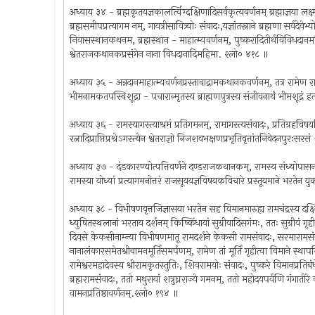
अध्याय ३४ - ब्रह्मकृतयज्ञकालर्त्विग्दक्षिणादिसर्वकृत्यवर्णनम् ब्रह्माज्ञया लक्ष
ब्रह्मसमीपप्रत्यागम नम्, गायत्रीसावित्र्योः संवादः,यज्ञांतस्नाने ब्रह्मणा सर्वदेवेभ्य
निवासस्थानकथनम, ब्रह्मस्थान - माहात्म्यवर्णनम्, पुष्करादितीर्थविविधदानम
श्वेतराजकथानकप्रसंगेन नाना विधदानादिमहिमा. श्लो० ४१८ ॥
अध्याय ३५ - अन्नदानमाहात्म्यवर्णनप्रस्तावाद्रामकथानकवर्णनम्, तत्र रामेण 
भीमनामकतपस्विशूद्रा - पचारान्मृतस्य ब्राह्मणपुत्रस्य संजीवनार्थं भीमशूद्रं
अध्याय ३६ - रामस्यागस्त्याश्रमं प्रतिगमनम्, रामागस्त्यसंवादः, प्रतिग्र
रत्नादिप्राप्तिप्रश्रेऽगस्त्येन श्वेतराज्ञो निजशवभक्षणप्रभृतिवृत्तांतनिवेदनपुरः
अध्याय ३७ - दंडकारण्योत्पत्तिवर्णने दण्डराजकथानकम्, रामस्य संध्योपासनादि, 
रामस्या योध्यां प्रत्यागमनोत्तरं राजसूययज्ञविषयकविचारे प्रस्तूयमाने भरतेन यु
अध्याय ३८ - विभीषणवृत्तजिज्ञासया भरतेन सह विमानमारुह्य रामचंद्रस्य दक्षिण
ध्युषितस्थलानां भरताय दर्शनम् किष्किंधायां सुग्रीवादिसगंमः, ततः सुग्रीवं गृहीत्
दिवसे केकसीनाम्न्या विभीषणमातू रामदर्शने केकसी रामसंवादः, सरमारामस
नानालंकारसमेतश्रीवामनमूर्तिसमर्पणम्, रामेण तां मूर्तिं गृहीत्वा विमाने स्थ
रामेश्वरमहादेवस्य श्रीरामकृतस्तुतिः, शिवरामयोः संवादः, पुष्करे विमानप्रतिबंधे
ब्रह्मरामसंवादः, ततो मथुरायां शत्रुघ्नराज्ये गमनम्, ततो महोदयपर्वणि गंगातीरे वामन
वामनप्रतिष्ठावर्णनम्.श्लो० १९४ ॥