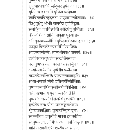
युग्मयुग्माद्विधा चेह शोभन्त इव दंपती
सुपुष्पप्रभवाटोपैस्सिंदुवार द्रुपंक्तयः ॥३३॥
मूर्तिमत्य इवाभांति पूजिता वनदेवताः
क्वचित्क्वचित्कुंदलताः सपुष्पाभरणोज्वलाः ॥३४॥
दिक्षु वृक्षेषु शोभंते बालचंद्रा इवोच्छ्रिताः
सर्जार्जुनाः क्वचिद्भान्ति वनोद्देशेषु पुष्पिताः ॥३५॥
धौतकौशेयवासोभिः प्रावृताः पुरुषा इव
अतिमुक्तकवल्लीभिः पुष्पिताभिस्तथा द्रुमाः ॥३६॥
उपगूढा विराजंते स्वनारीभिरिव प्रियाः
अपरस्परसंसक्तैः सालाशोकाश्च पल्लवैः ॥३७॥
हस्तैर्हस्तान्स्पृशंतीव सुहृदश्चिरसंगताः
फलपुष्पभरानम्राः पनसाः सरलार्जुनाः ॥३८॥
अन्योन्यमर्चयंतीव पुष्पैश्चैव फलैस्तथा
मारुतावेगसंश्लिष्टैः पादपास्सालबाहुभिः ॥३९॥
अभ्याशमागतं लोकं प्रतिभावैरिवोत्थिताः
पुष्पाणामवरोधेन सुशोभार्थं निवेशिताः ॥४०॥
वसंतमहमासाद्य पुरुषान्स्पर्द्धयंति हि
पुष्पशोभाभरनतैः शिखरैर्वायुकंपितैः ॥४१॥
नृत्यंतीव नराः प्रीताः स्रगलंकृतशेखराः
शृंगाग्रपवनक्षिप्ताः पुष्पावलियुता द्रुमाः ॥४२॥
सवल्लीकाः प्रनृत्यंति मानवा इव सप्रियाः
स्वपुष्पनतवल्लीभिः पादपाः क्वचिदावृताः ॥४३॥
भांति तारागणैश्चित्रैः शरदीव नभस्तलम्