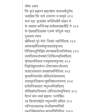
भीष्म उवाच
किं कृतं ब्रह्मणा ब्रह्मन्प्रेष्य वाराणसीपुरीम्
जनार्दनेन किं कर्म शंकरेण च यन्मुने ॥१॥
कथं यज्ञः कृतस्तेन कस्मिंस्तीर्थे वदस्व मे
के सदस्या ऋत्विजश्च सर्वांस्तान्प्रब्रवीहि मे ॥२॥
के देवास्तर्पितास्तेन एतन्मे कौतुकं महत्
पुलस्त्य उवाच
श्रीनिधानं पुरं मेरोः शिखरे रत्नचित्रितम् ॥३॥
अनेकाश्चर्यनिलयंबहुपादपसंकुलम्
विचित्रधातुभिश्चित्रं स्वच्छस्फटिकनिर्मलम् ॥४॥
लतावितानशोभाढ्यं शिखिशब्दविनादितम्
मृगेन्द्ररववित्रस्त गजयूथसमाकुलम् ॥५॥
निर्झरांबुप्रपातोत्थ शीकरासारशीतलम्
वाताहततरुव्रात प्रसन्नापानचित्रितम् ॥६॥
मृगनाभिवरामोद वासिताशेषकाननम्
लतागृहरतिश्रान्त सुप्तविद्याधराध्वगम् ॥७॥
प्रगीतकिन्नरव्रात मधुरध्वनिनादितम्
तस्मिन्ननेकविन्यास शोभिताशेषभूमिकम् ॥८॥
वैराजं नाम भवनं ब्रह्मणः परमेष्ठिनः
तत्र दिव्यांगनोद्गीत मधुरध्वनि नादिता ॥९॥
पारिजाततरूत्पन्न मंजरीदाममालिनी
रत्नरश्मिसमूहोत्थ बहुवर्णविचित्रिता ॥१०॥