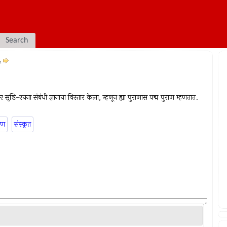
Search
५
र सृष्टि-रचना संबंधी ज्ञानाचा विस्तार केला, म्हणून ह्या पुराणास पद्म पुराण म्हणतात.
ाण
संस्कृत