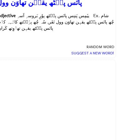
پانَس پٮ۪ٹھ یقیٖن تھاوَن وو
adjective
ییٚمِس پَننِس پانَس پٮ۪ٹھ پوٗرٕ بَروسہٕ آسہِ Ex.
شام
چُھ پانَس پٮ۪ٹھ یقیٖن تھاوَن وول نَفَر, سُہ چُھ پرٛٮ۪تھ کانٛہہ کٲ
پانَس پٮ۪ٹھ یقیٖن تھٲوِتھ کَرا
RANDOM WORD
SUGGEST A NEW WORD!