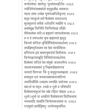
कपोतमेघाः खात्पेतुः पुटसंघातदर्शिनः ॥६६॥
ज्योतिर्गणांश्छादयंतो बभूवुस्तीव्र भास्कराः
महता तस्य शब्देन मूकांधबधिरीकृतम् ॥६७॥
बभूव व्याकुलं सर्वं त्रैलोक्यं सचराचरम्
सुरासुराणां सर्वेषां शरीराणि मनांसि च ॥६८॥
अवसेदुश्च किमिति किमित्येतन्न जज्ञिरे
धैर्यमालंब्य सर्वेऽथ ब्रह्माणं चाप्यलोकयन् ॥६९॥
न च ते तमपश्यंत कुत्र ब्रह्मागतो ह्यभूत्
किमर्थं कंपिता भूमिर्निमित्तोत्पातदर्शनम् ॥७०॥
तावद्विष्णुर्गतस्तत्र यत्र देवा व्यवस्थिताः
प्रणिपत्य इदं वाक्यमुक्तवंतो दिवौकसः ॥७१॥
किमेतद्भगवन्ब्रूहि निमित्तोत्पातदर्शनम्
त्रैलोक्यं कंपितं येन संयुक्तं कालधर्मणा ॥७२॥
जातकल्पावसानं तु भिन्नमर्यादसागरम्
चत्वारो दिग्गजाः किं तु बभूवुरचलाश्चलाः ॥७३॥
समावृता धरा कस्मात्सप्तसागरवारिणा
उत्पत्तिर्नास्ति शब्दस्य भगवन्निः प्रयोजना ॥७४॥
यादृशो वा स्मृतः शब्दो न भूतो न भविष्यति
त्रैलोक्यमाकुलं येन चक्रे रौद्रेण चोद्यता ॥७५॥
शुभोऽशुभो वा शब्दोरेयं त्रैलोक्यस्य दिवौकसाम्
भगवन्यदि जानासि किमेतत्कथयस्व नः ॥७६॥
एवमुक्तोऽब्रवीद्विष्णुः परमेणानुभावितः