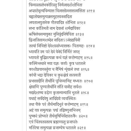
विन्यस्तस्तंभकोटिस्तु निर्मलादर्शशोभिता
अप्सरोनृत्यविन्यास विलासोल्लासलासिता ॥११॥
बह्वातोद्यसमुत्पन्नसमूहस्वननादिता
लयतालयुतानेक गीतवादित्र शोभिता ॥१२॥
सभा कांतिमती नाम देवानां शर्मदायिका
ऋषिसंघसमायुक्ता मुनिवृंदनिषेविता ॥१३॥
द्विजातिसामशब्देन नादिताऽऽनंददायिनी
तस्यां निविष्टो देवेशस्संध्यासक्तः पितामहः ॥१४॥
ध्यायति स्म परं देवं येनेदं निर्मितं जगत्
ध्यायतो बुद्धिरुत्पन्ना कथं यज्ञं करोम्यहम् ॥१५॥
कस्मिन्स्थाने मया यज्ञः कार्यः कुत्र धरातले
काशीप्रयागस्तुंगा च नैमिषं शृंखलं तथा ॥१६॥
कांची भद्रा देविका च कुरुक्षेत्रं सरस्वती
प्रभासादीनि तीर्थानि पृथिव्यामिह मध्यतः ॥१७॥
क्षेत्राणि पुण्यतीर्थानि संति यानीह सर्वशः
मदादेशाच्च रुद्रेण कृतान्यन्यानि भूतले ॥१८॥
यथाहं सर्वदेवेषु आदिदेवो व्यवस्थितः
तथा चैकं परं तीर्थमादिभूतं करोम्यहम् ॥१९॥
अहं यत्र समुत्पन्नः पद्मं तद्विष्णुनाभिजम्
पुष्करं प्रोच्यते तीर्थमृषिभिर्वेदपाठकैः ॥२०॥
एवं चिंतयतस्तस्य ब्रह्मणस्तु प्रजापतेः
मतिरेषा समुत्पन्ना व्रजाम्येष धरातले ॥२१॥