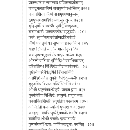
प्राक्स्थानं स समासाद्य प्रविष्टस्तद्वनोत्तमम्
नानाद्रुमलताकीर्णं नानापुष्पोपशोभितम् ॥२२॥
नानापक्षिरवाकीर्णं नानामृगगणाकुलम्
द्रुमपुष्पभरामोदैर्वासयद्यत्सुरासुरान् ॥२३॥
बुद्धिपूर्वमिव न्यस्तैः पुष्पैर्भूषितभूतलम्
नानागंधरसैः पक्वापक्वैश्च षडृतूद्भवैः ॥२४॥
फलैः सुवर्णरूपाढ्यैर्घ्राणदृष्टिमनोहरैः
जीर्णं पत्रं तृणं यत्र शुष्ककाष्ठफलानि च ॥२५॥
बहिः क्षिपति जातानि मारुतोनुग्रहादिव
नानापुष्पसमूहानां गंधमादाय मारुतः ॥२६॥
शीतलो वाति खं भूमिं दिशो यत्राभिवासयन्
हरितस्निग्ध निश्छिद्रैरकीटकवनोत्कटैः ॥२७॥
वृक्षैरनेकसंज्ञैर्यद्भूषितं शिखरान्वितैः
अरोगैर्दर्शनीयैश्च सुवृत्तैः कैश्चिदुज्ज्वलैः ॥२८॥
कुटुंबमिव विप्राणामृत्विग्भिर्भाति सर्वतः
शोभंते धातुसंकाशैरंकुरैः प्रावृता द्रुमाः ॥२९॥
कुलीनैरिव निश्छिद्रैः स्वगुणैः प्रावृता नराः
पवनाविद्धशिखरैः स्पृशंतीव परस्परम् ॥३०॥
आजिघ्रंती वचाऽन्योन्यं पुष्पशाखावतंसकाः
नागवृक्षाः क्वचित्पुष्पैर्द्रुमवानीरकेसरैः ॥३१॥
नयनैरिव शोभंते चंचलैः कृष्णतारकैः
पुष्पसंपन्नशिखराः कर्णिकारद्रुमाः क्वचित् ॥३२॥