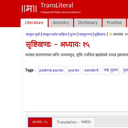
TransLiteral
A Nonprofit Public Service Initiative.
Literature
Ancestry
Dictionary
Prashna
|
|
|
|
|
अध्यायः १
संस्कृत सूची
संस्कृत स्तोत्र साहित्य
पुराण
पद्मपुराणम्
सृष्टिखण्डः
सृष्टिखण्डः - अध्यायः १५
भगवान् नारायणाच्या नाभि-कमलातून, सृष्टि-रचयिता ब्रह्मदेवाने उत्पन्न झाल्याव
Tags
:
padma puran
puran
sanskrit
पद्म पुराण
पुर
अध्यायः १५
Translation - भाषांतर