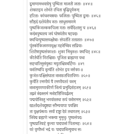
द्रुमाणामथवाग्रेषु पुष्पिता मालती लताः ॥४४॥
शेखराइव शोभंते रचिता बुद्धिपूर्वकम्
हरिताः कांचनच्छायाः फलिताः पुष्पिता द्रुमाः ॥४५॥
सौहृदं दर्शयंतीव नराः साधुसमागमे
पुष्पकिंजल्ककपिला गताः सर्वदिशासु च ॥४६॥
कदंबपुष्पस्य जयं घोषयंतीव षट्पदाः
क्वचित्पुष्पासवक्षीबाः संपतंति ततस्ततः ॥४७॥
पुंस्कोकिलगणावृक्ष गहनेष्विव सप्रियाः
शिरीषपुष्पसंकाशाः शुका मिथुनशः क्वचित् ॥४८॥
कीर्तयंति गिरश्चित्राः पूजिता ब्राह्मणा यथा
सहचारिसुसंयुक्ता मयूराश्चित्रबर्हिणः ॥४९
वनांतेष्वपि नृत्यंति शोभंत इव नर्त्तकाः॥
कूजंतःपक्षिसंघाता नानारुतविराविणः ॥५०॥
कुर्वंति रमणीयं वै रमणीयतरं वनम्
नानामृगगणाकीर्णं नित्यं प्रमुदितांडजम् ॥५१॥
तद्वनं नंदनसमं मनोदृष्टिविवर्द्धनम्
पद्मयोनिस्तु भगवांस्तथा रूपं वनोत्तमम् ॥५२॥
ददर्शादर्शवद्दृष्ट्या सौम्ययापा पयन्निव
ता वृक्षपंक्तयः सर्वा दृष्ट्वा देवं तथागतम् ॥५३॥
निवेद्य ब्रह्मणे भक्त्या मुमुचुः पुष्पसंपदः
पुष्पप्रतिग्रहं कृत्वा पादपानां पितामहः ॥५४॥
वरं वृणीध्वं भद्रं वः पादपानित्युवाच सः