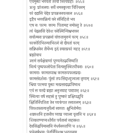
एवमुक्ता भगवता तरवो निरवग्रहाः ॥५५॥
ऊचुः प्रांजलयः सर्वे नमस्कृत्वा विरिंचनम्
वरं ददासि चेद्देव प्रपन्नजनवत्सल ॥५६॥
इहैव भगवन्नित्यं वने संनिहितो भव
एष नः परमः कामः पितामह नमोस्तु ते ॥५७॥
त्वं चेद्वससि देवेश वनेस्मिन्विश्वभावन
सर्वात्मना प्रपन्नानां वांछतामुत्तमं वरम् ॥५८॥
वरकोटिभिरन्याभिरलं नो दीयतां वरम्
सन्निधानेन तीर्थेभ्य इदं स्यात्प्रवरं महत् ॥५९॥
ब्रह्मोवाच
उत्तमं सर्वक्षेत्राणां पुण्यमेतद्भविष्यति
नित्यं पुष्पफलोपेता नित्यसुस्थिरयौवनाः ॥६०॥
कामगाः कामरूपाश्च कामरूपफलप्रदाः
कामसंदर्शनाः पुंसां तपःसिद्ध्युज्वला नृणाम् ॥६१॥
श्रिया परमया युक्ता मत्प्रसादाद्भविष्यथ
एवं स वरदो ब्रह्मा अनुजग्राह पादपान् ॥६२॥
स्थित्वा वर्ष सहस्रं तु पुष्करं प्रक्षिपद्भुवि
क्षितिर्निपतिता तेन व्यकंपत रसातलम् ॥६३॥
विवशास्तत्यजुर्वेलां सागराः क्षुभितोर्मयः
शक्राशनि हतानीव व्याघ्र व्याला वृतानि च ॥६४॥
शिखराण्यप्यशीर्यंत पर्वतानां सहस्रशः
देवसिद्धविमानानि गंधर्वनगराणि च ॥६५॥
प्रचेलुर्बभ्रमुः पेतुर्विविशुश्च धरातलम्