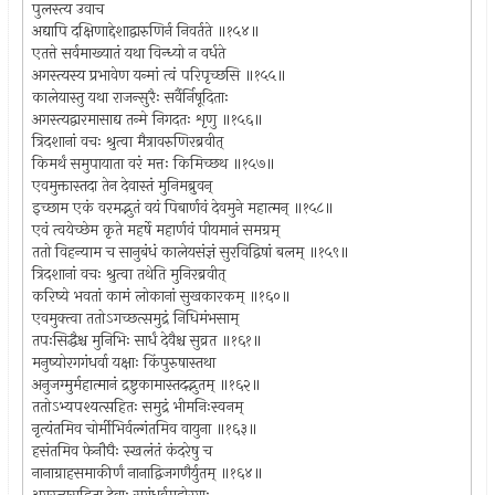
पुलस्त्य उवाच
अद्यापि दक्षिणाद्देशाद्वारुणिर्न निवर्तते ॥१५४॥
एतत्ते सर्वमाख्यातं यथा विन्ध्यो न वर्धते
अगस्त्यस्य प्रभावेण यन्मां त्वं परिपृच्छसि ॥१५५॥
कालेयास्तु यथा राजन्सुरैः सर्वैर्निषूदिताः
अगस्त्यद्वारमासाद्य तन्मे निगदतः शृणु ॥१५६॥
त्रिदशानां वचः श्रुत्वा मैत्रावरुणिरब्रवीत्
किमर्थं समुपायाता वरं मत्तः किमिच्छथ ॥१५७॥
एवमुक्तास्तदा तेन देवास्तं मुनिमब्रुवन्
इच्छाम एकं वरमद्भुतं वयं पिबार्णवं देवमुने महात्मन् ॥१५८॥
एवं त्वयेच्छेम कृते महर्षे महार्णवं पीयमानं समग्रम्
ततो विहन्याम च सानुबंधं कालेयसंज्ञं सुरविद्विषां बलम् ॥१५९॥
त्रिदशानां वचः श्रुत्वा तथेति मुनिरब्रवीत्
करिष्ये भवतां कामं लोकानां सुखकारकम् ॥१६०॥
एवमुक्त्वा ततोऽगच्छत्समुद्रं निधिमंभसाम्
तपःसिद्धैश्च मुनिभिः सार्धं देवैश्च सुव्रत ॥१६१॥
मनुष्योरगगंधर्वा यक्षाः किंपुरुषास्तथा
अनुजग्मुर्महात्मानं द्रष्टुकामास्तदद्भुतम् ॥१६२॥
ततोऽभ्यपश्यत्सहितः समुद्रं भीमनिःस्वनम्
नृत्यंतमिव चोर्मीभिर्वल्गंतमिव वायुना ॥१६३॥
हसंतमिव फेनौघैः स्खलंतं कंदरेषु च
नानाग्राहसमाकीर्णं नानाद्विजगणैर्युतम् ॥१६४॥