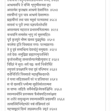
तर्पयित्वा पितॄन्देवानग्निष्टोमफलं लभेत् ॥५६॥
आश्रमानपि ते वच्मि शृणुष्वैकमना नृप
अगस्त्येन कृतश्चात्र आश्रमो देवसंमितः ॥५७॥
सप्तर्षीणां पुरा चात्र आश्रमो देवसम्मतः
ब्रह्मर्षीणां तथा चात्र मनूनां परमस्तथा ॥५८॥
नागानां च पुरी रम्या यज्ञपर्वतरोधसि
अगस्त्यस्य महाराज प्रभावममितात्मनः ॥५९॥
कथयामि समासेन शृणु त्वं सुसमाहितः
पूर्वं कृतयुगे भीष्म दानवा युद्धदुर्मदाः ॥६०॥
कालेया इति विख्याता गणाः परमदारुणाः
ते तु वृत्रं समाश्रित्य देवान्हंतुं समुद्यताः ॥६१॥
ततो देवाः समुद्विग्ना ब्रह्माणमुपतस्थिरे
कृतांजलींस्तु तान्सर्वान्परमेष्ठीत्युवाच ह ॥६२॥
विदितं मे सुराः सर्वं यद्वः कार्यं चिकीर्षितं
तमुपायं प्रवक्ष्यामि यथा वृत्रं वधिष्यथ ॥६३॥
दधीचिरिति विख्यातो महानृषिरुदारधीः
तं गत्वा सहितास्सर्वे वरं च प्रतियाचत ॥६४॥
स वो दास्यति धर्मात्मा सुप्रीतेनांतरात्मना
स वाच्यः सहितैः सर्वैर्भवद्भिर्जयकांक्षिभिः ॥६५॥
स्वान्यस्थीनि प्रयच्छस्व त्रैलोक्यहितकांक्षया
स शरीरं समुत्सृज्य स्वान्यस्थीनि प्रदास्यति ॥६६॥
तस्यास्थिभिर्महाघोरं वज्रं संक्रियतां दृढं
महच्छत्रुहनं दिव्यं तदस्त्रमशनिः स्मृतं ॥६७॥