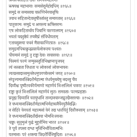
अगस्त्यसहिता देवाः सगंधर्वमहोरगाः
ऋषयश्च महाभागाः समासेदुर्महोदधिम् ॥१६५॥
समुद्रं स समासाद्य वारुणिर्भगवानृषिः
उवाच सहितान्देवानृषींस्तांस्तु समागतान् ॥१६६॥
पातुकामः समुद्रं च अगस्त्य ऋषिसत्तमः
एष लोकहितार्थाय पिबामि वरुणालयम् ॥१६७॥
भवतां यदनुष्ठेयं तच्छीघ्रं संविधीयताम्
एतावदुक्त्वा वचनं मैत्रावरुणिरग्रतः ॥१६८॥
समुद्रमपिबत्क्रुद्धस्सर्वलोकस्य पश्यतः
पीयमानं समुद्रं तु दृष्ट्वा देवाः सवासवाः ॥१६९॥
विस्मयं परमं जग्मुस्स्तुतिभिश्चाप्यपूजयन्
त्वं नस्त्राता विधाता च लोकानां लोकभावनः
त्वत्प्रसादात्समुत्सेधमुपगच्छेत्समं जगत् ॥१७०॥
संपूज्यमानस्त्रिदशैर्महात्मा गंधर्वमुख्येषु नदत्सु चैव
दिव्यैश्च पुष्पैरवकीर्यमाणो महार्णवं निःसलिलं चकार ॥१७१॥
दृष्ट्वा कृतं निःसलिलं महार्णवं सुराः समस्ताः परमप्रहृष्टाः
प्रगृह्य दिव्यानि वरायुधानि तान्दानवान्जघ्नुरदीनसत्त्वाः ॥१७२॥
ते वध्यमानास्त्रिदशैर्महात्मभिर्महाबलैर्वेगयुतैर्नदद्भिः
न सेहिरे वेगवतां महात्मनां वेगं तदा धारयितुं दिवौकसाम् ॥१७३॥
ते वध्यमानास्त्रिदशैर्दानवा भीमनिःस्वनाः
चक्रुः सुतुमुलं युद्धं मुहूर्त्तमिव भारत ॥१७४॥
ते पूर्वं तपसा दग्धा मुनिभिर्भावितात्मभिः
यतमानाः परं शक्त्या त्रिदशैर्विनिषूदिताः ॥१७५॥