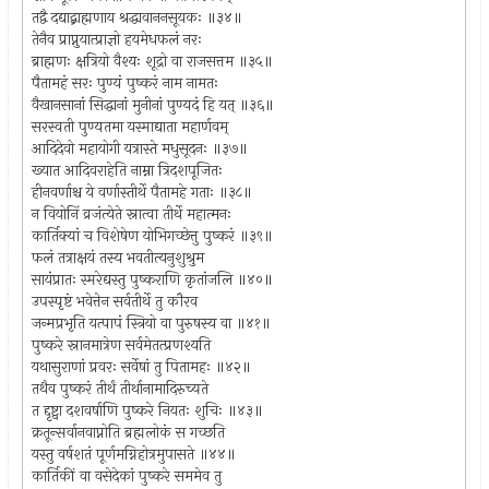
तद्वै दद्याद्ब्राह्मणाय श्रद्धावाननसूयकः ॥३४॥
तेनैव प्राप्नुयात्प्राज्ञो हयमेधफलं नरः
ब्राह्मणः क्षत्रियो वैश्यः शूद्रो वा राजसत्तम ॥३५॥
पैतामहं सरः पुण्यं पुष्करं नाम नामतः
वैखानसानां सिद्धानां मुनीनां पुण्यदं हि यत् ॥३६॥
सरस्वती पुण्यतमा यस्माद्याता महार्णवम्
आदिदेवो महायोगी यत्रास्ते मधुसूदनः ॥३७॥
ख्यात आदिवराहेति नाम्ना त्रिदशपूजितः
हीनवर्णाश्च ये वर्णास्तीर्थे पैतामहे गताः ॥३८॥
न वियोनिं व्रजंत्येते स्नात्वा तीर्थे महात्मनः
कार्तिक्यां च विशेषेण योभिगच्छेत्तु पुष्करं ॥३९॥
फलं तत्राक्षयं तस्य भवतीत्यनुशुश्रुम
सायंप्रातः स्मरेद्यस्तु पुष्कराणि कृतांजलि ॥४०॥
उपस्पृष्टं भवेत्तेन सर्वतीर्थे तु कौरव
जन्मप्रभृति यत्पापं स्त्रियो वा पुरुषस्य वा ॥४१॥
पुष्करे स्नानमात्रेण सर्वमेतत्प्रणश्यति
यथासुराणां प्रवरः सर्वेषां तु पितामहः ॥४२॥
तथैव पुष्करं तीर्थं तीर्थानामादिरुच्यते
त द्दृष्ट्वा दशवर्षाणि पुष्करे नियतः शुचिः ॥४३॥
क्रतून्सर्वानवाप्नोति ब्रह्मलोकं स गच्छति
यस्तु वर्षशतं पूर्णमग्निहोत्रमुपासते ॥४४॥
कार्तिकीं वा वसेदेकां पुष्करे सममेव तु