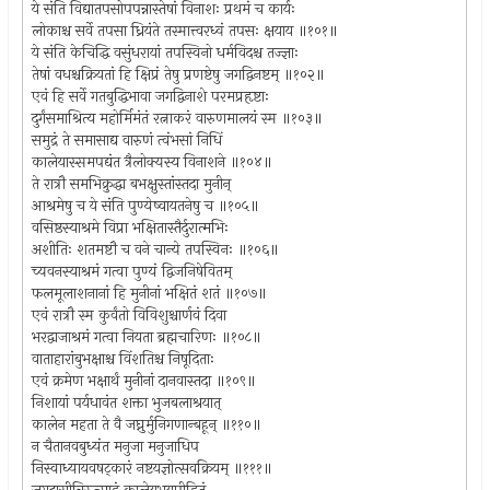
ये संति विद्यातपसोपपन्नास्तेषां विनाशः प्रथमं च कार्यः
लोकाश्च सर्वे तपसा ध्रियंते तस्मात्त्वरध्वं तपसः क्षयाय ॥१०१॥
ये संति केचिद्धि वसुंधरायां तपस्विनो धर्मविदश्च तज्ज्ञाः
तेषां वधश्चक्रियतां हि क्षिप्रं तेषु प्रणष्टेषु जगद्विनष्टम् ॥१०२॥
एवं हि सर्वे गतबुद्धिभावा जगद्विनाशे परमप्रहृष्टाः
दुर्गंसमाश्रित्य महोर्मिमंतं रत्नाकरं वारुणमालयं स्म ॥१०३॥
समुद्रं ते समासाद्य वारुणं त्वंभसां निधिं
कालेयास्समपद्यंत त्रैलोक्यस्य विनाशने ॥१०४॥
ते रात्रौ समभिक्रुद्धा बभक्षुस्तांस्तदा मुनीन्
आश्रमेषु च ये संति पुण्येष्वायतनेषु च ॥१०५॥
वसिष्ठस्याश्रमे विप्रा भक्षितास्तैर्दुरात्मभिः
अशीतिः शतमष्टौ च वने चान्ये तपस्विनः ॥१०६॥
च्यवनस्याश्रमं गत्वा पुण्यं द्विजनिषेवितम्
फलमूलाशनानां हि मुनीनां भक्षितं शतं ॥१०७॥
एवं रात्रौ स्म कुर्वंतो विविशुश्चार्णवं दिवा
भरद्वाजाश्रमं गत्वा नियता ब्रह्मचारिणः ॥१०८॥
वाताहारांबुभक्षाश्च विंशतिश्च निषूदिताः
एवं क्रमेण भक्षार्थं मुनीनां दानवास्तदा ॥१०९॥
निशायां पर्यधावंत शक्ता भुजबलाश्रयात्
कालेन महता ते वै जघ्नुर्मुनिगणान्बहून् ॥११०॥
न चैतानवबुध्यंत मनुजा मनुजाधिप
निस्वाध्यायवषट्कारं नष्टयज्ञोत्सवक्रियम् ॥१११॥