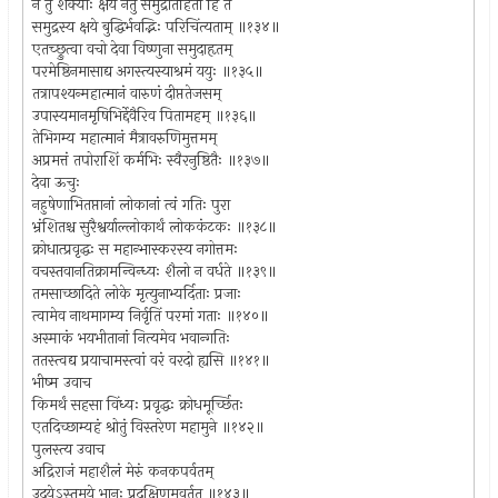
न तु शक्याः क्षयं नेतुं समुद्रांतर्हिता हि ते
समुद्रस्य क्षये बुद्धिर्भवद्भिः परिचिंत्यताम् ॥१३४॥
एतच्छ्रुत्वा वचो देवा विष्णुना समुदाहृतम्
परमेष्ठिनमासाद्य अगस्त्यस्याश्रमं ययुः ॥१३५॥
तत्रापश्यन्महात्मानं वारुणं दीप्ततेजसम्
उपास्यमानमृषिभिर्द्देवैरिव पितामहम् ॥१३६॥
तेभिगम्य महात्मानं मैत्रावरुणिमुत्तमम्
अप्रमत्तं तपोराशिं कर्मभिः स्वैरनुष्ठितैः ॥१३७॥
देवा ऊचुः
नहुषेणाभितप्तानां लोकानां त्वं गतिः पुरा
भ्रंशितश्च सुरैश्वर्याल्लोकार्थं लोककंटकः ॥१३८॥
क्रोधात्प्रवृद्धः स महान्भास्करस्य नगोत्तमः
वचस्तवानतिक्रामन्विन्ध्यः शैलो न वर्धते ॥१३९॥
तमसाच्छादिते लोके मृत्युनाभ्यर्दिताः प्रजाः
त्वामेव नाथमागम्य निर्वृतिं परमां गताः ॥१४०॥
अस्माकं भयभीतानां नित्यमेव भवान्गतिः
ततस्त्वद्य प्रयाचामस्त्वां वरं वरदो ह्यसि ॥१४१॥
भीष्म उवाच
किमर्थं सहसा विंध्यः प्रवृद्धः क्रोधमूर्च्छितः
एतदिच्छाम्यहं श्रोतुं विस्तरेण महामुने ॥१४२॥
पुलस्त्य उवाच
अद्रिराजं महाशैलं मेरुं कनकपर्वतम्
उदयेऽस्तमये भानुः प्रदक्षिणमवर्तत ॥१४३॥