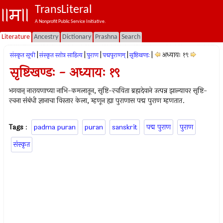
TransLiteral
A Nonprofit Public Service Initiative.
Literature
Ancestry
Dictionary
Prashna
Search
|
|
|
|
|
अध्यायः १९
संस्कृत सूची
संस्कृत स्तोत्र साहित्य
पुराण
पद्मपुराणम्
सृष्टिखण्डः
सृष्टिखण्डः - अध्यायः १९
भगवान् नारायणाच्या नाभि-कमलातून, सृष्टि-रचयिता ब्रह्मदेवाने उत्पन्न झाल्यावर सृष्टि-
रचना संबंधी ज्ञानाचा विस्तार केला, म्हणून ह्या पुराणास पद्म पुराण म्हणतात.
Tags
:
padma puran
puran
sanskrit
पद्म पुराण
पुराण
संस्कृत