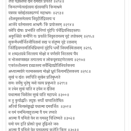
तपो यज्ञस्तथा दानं दमादेव प्रवर्तते ॥२९२॥
किमरण्येत्वदांतस्य दांतस्यापि किमाश्रमे
यत्रयत्र वसेद्दांतस्तदरण्यं महाश्रमः ॥२९३॥
शीलवृत्तसमेतस्य निगृहीतेंद्रियस्य च
आर्जवे वर्तमानस्य आश्रमैः किं प्रयोजनम् ॥२९४॥
वनेपि दोषाः प्रभवंति रागिणां गृहेपि पंचेंद्रियनिग्रहस्तपः
अकुत्सिते कर्मणि यः प्रवर्तते निवृत्तरागस्य गृहं तपोवनम् ॥२९५॥
सुकर्मधर्मार्जितजीवितानां सदा च संतुष्य गृहे रतानाम्
जितेंद्रियाणामतिथिप्रियाणां गृहेपि धर्मो नियमस्थितानाम् ॥२९६
न शब्दशास्त्रे निरतस्य मोक्षो न वर्णसंगे निरतस्य चैव
न भोजनाच्छादन तत्परस्य न लोकवृत्तग्रहणेरतस्य ॥२९७॥
एकांतशीलस्य दृढव्रतस्य सर्वेन्द्रियप्रीतिनिवर्तकस्य
अध्यात्मयोगे गतमानसस्य मोक्षो ध्रुवं नित्यमहिंसकस्य ॥२९८॥
सुखं च दांतः स्वपिति सुखेन प्रतिबुध्यते
समः सर्वेषु भूतेषु मनो यस्य प्रबुध्यते ॥२९९॥
न रथेन सुखं याति न हयेन न दंतिना
यथात्मना विनीतेन सुखं याति महापथे ॥३००॥
न तु कुर्याद्धरिः स्पृष्टः सर्पो वाप्यतिरोषितः
अरिर्वा नित्यसंक्रुद्धो यथात्मा दमवर्जितः ॥३०१॥
न यमं यममित्याहुरात्मा वै यम उच्यते
आत्मा वै यमितो येन स यमस्तु विशिष्यते ॥३०२॥
यमो यम इति प्रोक्तो वृथा तूद्विजते जनः
आत्मा वै यमितो येन यमस्तस्य करोति किम् ॥३०३॥