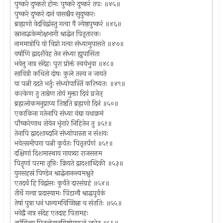
पुष्करे दुष्करो होमः पुष्करे दुष्करं तपः ॥४५॥
पुष्करे दुष्करं दानं वासश्चैव सुदुष्करः
ब्राह्मणो वेदविद्वांस्तु गत्वा वै ज्येष्ठपुष्करं ॥४६॥
स्नानाद्भवेन्मोक्षभागी श्राद्धेन पितृतारकः
नाममात्रोपि यो विप्रो गत्वा संध्यामुपासते ॥४७॥
वर्षाणि द्वादशैवेह तेन संध्या ह्युपासिता
भवेत्तु नात्र संदेहः पुरा प्रोक्तं स्वयंभुवा ॥४८॥
सावित्री कथितो दोषः कुले तस्य न जायते
या पत्नी ददते भर्तुः संध्योपास्तिं करिष्यतः ॥४९॥
करकेण तु ताम्रेण तोयं मुक्ता दिवं व्रजेत्
ब्रह्मलोकमनुप्राप्य तिष्ठति ब्रह्मणो दिनं ॥५०॥
एकाकिना गतेनापि संध्या वंद्या यथाक्रमं
पौष्करेणाथ तोयेन भृंगारे निहितेन तु ॥५१॥
तेनापि द्वादशाब्दानि संध्योपास्ता न संशयः
भवेत्समीपगा पत्नी कुर्वतः पितृतर्पणं ॥५१॥
दक्षिणां दिशमास्थाय गायत्र्या राजसत्तम
पितॄणां परमा तृप्तिः क्रियते द्वादशाब्दिकी ॥५३॥
युगसहस्रं पिण्डेन श्राद्धेनानन्त्यमश्नुते
एतदर्थं हि विद्वांसः कुर्वंते दारसंग्रहं ॥५४॥
तीर्थे गत्त्वा प्रदास्यामः पिंडान्वै श्राद्धपूर्वकं
तेषां पुत्रा धनं धान्यमविच्छिन्ना च संततिः ॥५५॥
भवेद्वै नात्र संदेह एतदाह पितामहः