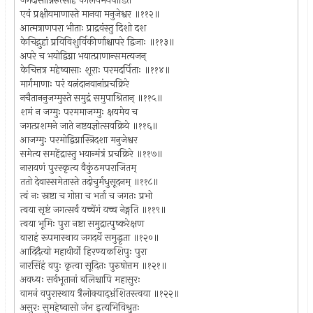
जगदासीन्निरुत्साहं कालेयभयपीडितं
एवं प्रक्षीयमाणास्ते मानवा मनुजेश्वर ॥११२॥
आत्मत्राणपरा भीताः प्राद्रवंस्तु दिशो दश
केचिद्गुहां प्रविविशुर्विकीर्णाश्चापरे द्विजाः ॥११३॥
अपरे च भयोद्विग्ना भयात्प्राणान्समत्यजन्
केचित्तत्र महेष्वासाः शूराः परमदर्पिताः ॥११४॥
मार्गमाणाः परं यत्नंदानवानांप्रचक्रिरे
नचैताननुजग्मुस्ते समुद्रं समुपाश्रितान् ॥११५॥
शमं न जग्मुः परममाजग्मुः क्षयमेव च
जगत्प्रशमने जाते नष्टयज्ञोत्सवक्रिये ॥११६॥
आजग्मुः परमोद्विग्नास्त्रिदशा मनुजेश्वर
समेत्य समहेंद्रास्तु भयान्मंत्रं प्रचक्रिरे ॥११७॥
नारायणं पुरस्कृत्य वैकुंठमपराजितम्
ततो देवास्समेतास्ते तदोचुर्मधुसूदनम् ॥११८॥
त्वं नः स्रष्टा च गोप्ता च भर्ता च जगतः प्रभो
त्वया सृष्टं जगत्सर्वं यच्चेंगं यच्च नेङ्गति ॥११९॥
त्वया भूमिः पुरा नष्टा समुद्रात्पुष्करेक्षण
वाराहं रूपमास्थाय जगदर्थे समुद्धृता ॥१२०॥
आदिदैत्यो महावीर्यो हिरण्यकशिपुः पुरा
नारसिंहं वपुः कृत्वा सूदितः पुरुषोत्तम ॥१२१॥
अवध्यः सर्वभूतानां बलिश्चापि महासुरः
वामनं वपुरास्थाय त्रैलोक्याद्भ्रंशितस्त्वया ॥१२२॥
असुरः सुमहेष्वासो जंभ इत्यभिविश्रुतः