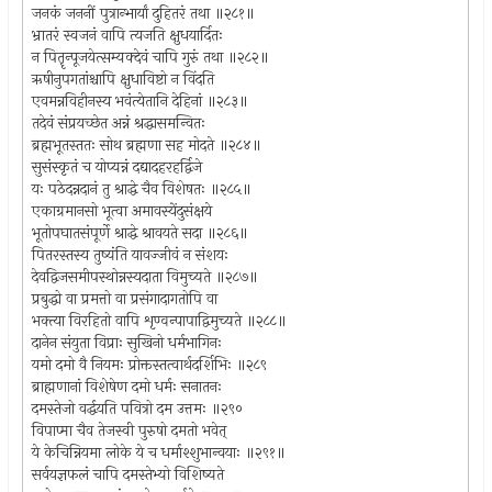
जनकं जननीं पुत्रान्भार्यां दुहितरं तथा ॥२८१॥
भ्रातरं स्वजनं वापि त्यजति क्षुधयार्दितः
न पितॄन्पूजयेत्सम्यक्देवं चापि गुरुं तथा ॥२८२॥
ऋषीनुपगतांश्चापि क्षुधाविष्टो न विंदति
एवमन्नविहीनस्य भवंत्येतानि देहिनां ॥२८३॥
तदेवं संप्रयच्छेत अन्नं श्रद्धासमन्वितः
ब्रह्मभूतस्ततः सोथ ब्रह्मणा सह मोदते ॥२८४॥
सुसंस्कृतं च योप्यन्नं दद्यादहरहर्द्विजे
यः पठेदन्नदानं तु श्राद्धे चैव विशेषतः ॥२८५॥
एकाग्रमानसो भूत्वा अमावस्येंदुसंक्षये
भूतोपघातसंपूर्णे श्राद्धे श्रावयते सदा ॥२८६॥
पितरस्तस्य तुष्यंति यावज्जीवं न संशयः
देवद्विजसमीपस्थोन्नस्यदाता विमुच्यते ॥२८७॥
प्रबुद्धो वा प्रमत्तो वा प्रसंगादागतोपि वा
भक्त्या विरहितो वापि शृण्वन्पापाद्विमुच्यते ॥२८८॥
दानेन संयुता विप्राः सुखिनो धर्मभागिनः
यमो दमो वै नियमः प्रोक्तस्तत्वार्थदर्शिभिः ॥२८९
ब्राह्मणानां विशेषेण दमो धर्मः सनातनः
दमस्तेजो वर्द्धयति पवित्रो दम उत्तमः ॥२९०
विपाप्मा चैव तेजस्वी पुरुषो दमतो भवेत्
ये केचिन्नियमा लोके ये च धर्माश्शुभान्वयाः ॥२९१॥
सर्वयज्ञफलं चापि दमस्तेभ्यो विशिष्यते