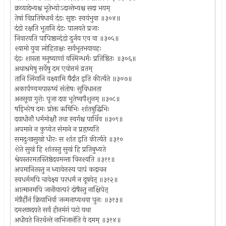
क्रव्यादेभ्यश्च भूतेभ्योऽदान्तेभ्यश्च सदा भयम्
तेषां विप्रतिषेधार्थं दंडः सृष्टः स्वयंभुवा ॥३०४॥
दंडो रक्षति भूतानि दंडः पालयते प्रजाः
निवारयति पापिष्ठान्दंडो दुर्जय एव वा ॥३०५॥
श्यामो युवा लोहिताक्षः सर्वभूतभयावहः
दंडः शास्ता मनुष्याणां यस्मिन्धर्मः प्रतिष्ठितः ॥३०६॥
अथाश्रमेषु सर्वेषु दम एवोत्तमं व्रतम्
तानि लिंगानि वक्ष्यामि यैर्दांत इति कीर्त्यते ॥३०७॥
अकार्पण्यमपारुष्यं संतोषः सुविधानता
अनसूया गुरोः पूजा दया भूतेष्वपैशुनम् ॥३०८॥
षड्भिरेष दमः प्रोक्त ऋषिभिः शांतबुद्धिभिः
दयाधीनौ धर्ममोक्षौ तथा स्वर्गश्च पार्थिव ॥३०९॥
अपमाने न कुप्येत संमाने न प्रहृष्यति
समदुःखसुखो धीरः स शांत इति कीर्त्यते ॥३१०
शेते सुखं हि शांतस्तु सुखं हि प्रतिबुध्यते
श्रेयस्तरमतस्तिष्ठेदवमन्ता विनश्यति ॥३११॥
अपमानितस्तु न ध्यायेत्तस्य पापं कदाचन
स्वधर्ममपि चावेक्ष्य परधर्मं न दूषयेत् ॥३१२॥
आत्मानमपि जानीयात्परं दोषैस्तु नाक्षिपेत्
मंत्रैर्हीनं क्रियाभिर्वा जन्मनाप्यथवा पुनः ॥३१३॥
दमश्छादयते सर्वं हीनमंगं पटो यथा
अधीयते निरर्थन्ते नाभिजानंति ये दमम् ॥३१४॥