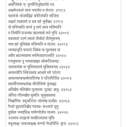
अत्राभिषेकं यः कुर्यात्पितृदेवार्चने रतः
अश्वमेधफलं तस्य भवत्येव न संशयः ॥१९८॥
यस्त्वेकं भोजयेद्विप्रं कोटिर्भवति भोजिता
अक्षयं त्वन्नपानं च अत्र दत्तं मुनीश्वर ॥१९९॥
यो यमिच्छति कामं तु सर्वं तस्य भविष्यति
न वियोनिं व्रजत्यत्र स्नातमात्रो नरो भुवि ॥२००॥
स्थानानां परमं स्थानं तीर्थानां तीर्थमुत्तमम्
मया दत्तं मुनिश्रेष्ठ भविष्यति न संशयः ॥२०१॥
जन्मप्रभृति यत्पापं स्त्रिया वा पुरुषस्य वा
अत्रैव स्नातमात्रस्य सर्वमेतत्प्रणश्यति ॥२०२॥
एवमुक्त्वा तु भगवान्ब्रह्मा लोकपितामहः
जगामामंत्र्य स मुनिमगस्त्यं मुनिसत्तमम् ॥२०३॥
अगस्त्योपि स्थितस्तत्र आश्रमे स्वे परंतप
अगस्त्यस्याश्रमोत्पत्तिरेषा ते परिकीर्तिता ॥२०४॥
सप्तर्षीणामाश्रमांश्च कीर्त्तयिष्ये कुरूद्वह
अत्रिश्चैव वसिष्ठोथ पुलस्त्यः पुलहः क्रतुः ॥२०५॥
अंगिरा गौतमश्चैव सुमतिः सुमुखस्तथा
विश्वामित्रः स्थूलशिराः संवर्तश्च प्रतर्दनः ॥२०६॥
रैभ्यो बृहस्पतिश्चैव च्यवनः कश्यपो भृगुः
दुर्वासा जमदग्निश्च मार्कण्डेयोथ गालवः ॥२०७॥
उशनाथ भरद्वाजो यवक्रीतस्तथा मुनिः
स्थूलाक्षः सकलाक्षश्च कण्वो मेधातिथिः कृतः ॥२०८॥