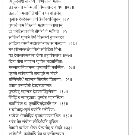
पितॄन्देवांश्च सन्तर्प्य विष्णुलोके महीयते
तत्र स्नात्वा भवेन्मर्त्यो विमलश्चन्द्रमा यथा ॥२३॥
ब्रह्मलोकमवाप्नोति गतिं च परमां व्रजेत्
नृलोके देवदेवस्य तीर्थं त्रैलोक्यविश्रुतम् ॥२४॥
पुष्करं नाम विख्यातं महापातकनाशनम्
दशकोटिसहस्राणि तीर्थानां वै महीपते ॥२५॥
सान्निध्यं पुष्करे येषां त्रिसन्ध्यं कुलनन्दन
आदित्या वसवो रुद्रास्साध्याश्च स मरुद्गणाः ॥२६॥
गन्धर्वाप्सरसश्चैव नित्यं सन्निहिता विभोः
यत्र देवास्तपस्तप्त्वा दैत्या ब्रह्मर्षयस्तथा ॥२७॥
दिव्य योगा महाराज पुण्येन महतान्विताः
मनसाप्यभिकामस्य पुष्कराणि मनस्विनः ॥२८॥
पूयन्ते सर्वपापानि नाकपृष्ठे स मोदते
तस्मिंस्तीर्थे महाराज नित्यमेव पितामहः ॥२९॥
उवास परमप्रीतो देवदानवसम्मतः
पुष्करेषु महाराज देवास्सर्षिपुरोगमाः ॥३०॥
सिद्धिं च समनुप्राप्ताः पुण्येन महतान्विताः
तत्राभिषेकं यः कुर्यात्पितृदेवार्चने रतः ॥३१॥
अश्वमेधाद्दशगुणं प्रवदंति मनीषिणः
अप्येकं भोजयेद्विप्रं पुष्करारण्यमाश्रितः ॥३२॥
अन्नेन तेन संप्रीता कोटिर्भवति पूजिता
तेनासौ कर्मणा भीष्म प्रेत्य चेह च मोदते ॥३३॥
शाकैर्मूलैः फलैर्वापि येन वा वर्त्तयेत्स्वयम्