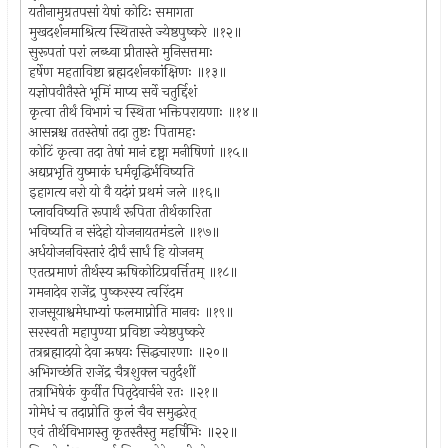
यतीनामुग्रतपसां येषां कोटिः समागता
मुखदर्शनमाश्रित्य स्थितास्ते ज्येष्ठपुष्करे ॥१२॥
सुरूपतां परां लब्ध्वा प्रीतास्ते मुनिसत्तमाः
हर्षेण महताविष्टा ब्रह्मदर्शनकांक्षिणः ॥१३॥
यज्ञोपवीतैस्ते भूमिं माप्य सर्वे चतुर्द्दिशं
कृत्वा तीर्थं विभागं च स्थिता भक्तिपरायणाः ॥१४॥
आसन्नश्च ततस्तेषां तदा तुष्टः पितामहः
कोटिं कृत्वा तदा तेषां मानं दृष्ट्वा मनीषिणां ॥१५॥
अद्यप्रभृति युष्माकं धर्मवृद्धिर्भविष्यति
इहागत्य नरो यो वै यदंगं प्रथमं जले ॥१६॥
प्लावविष्यति रूपार्थं रूपिता तीर्थकारिता
भविष्यति न संदेहो योजनायतमंडले ॥१७॥
अर्धयोजनविस्तारं दीर्घं सार्धं हि योजनम्
एतत्प्रमाणं तीर्थस्य ऋषिकोटिप्रवर्त्तितम् ॥१८॥
गमनादेव राजेंद्र पुष्करस्य त्वरिंदम
राजसूयाश्वमेधाभ्यां फलमाप्नोति मानवः ॥१९॥
सरस्वती महापुण्या प्रविष्टा ज्येष्ठपुष्करे
तत्रब्रह्मादयो देवा ऋषयः सिद्धचारणाः ॥२०॥
अभिगच्छंति राजेंद्र चैत्रशुक्ल चतुर्दशीं
तत्राभिषेकं कुर्वीत पितृदेवार्चने रतः ॥२१॥
गोमेधं च तदाप्नोति कुलं चैव समुद्धरेत्
एवं तीर्थविभागस्तु कृतस्तैस्तु महर्षिभिः ॥२२॥