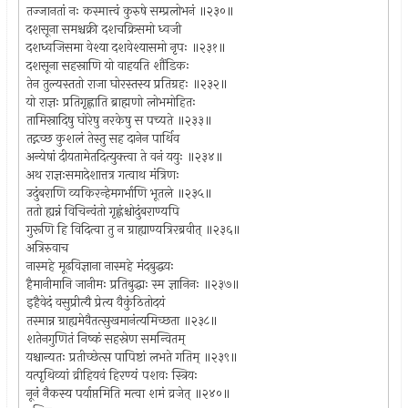
तज्जानतां नः कस्मात्त्वं कुरुषे सम्प्रलोभनं ॥२३०॥
दशसूना समश्चक्री दशचक्रिसमो ध्वजी
दशध्वजिसमा वेश्या दशवेश्यासमो नृपः ॥२३१॥
दशसूना सहस्राणि यो वाहयति शौंडिकः
तेन तुल्यस्ततो राजा घोरस्तस्य प्रतिग्रहः ॥२३२॥
यो राज्ञः प्रतिगृह्णाति ब्राह्मणो लोभमोहितः
तामिस्रादिषु घोरेषु नरकेषु स पच्यते ॥२३३॥
तद्गच्छ कुशलं तेस्तु सह दानेन पार्थिव
अन्येषां दीयतामेतदित्युक्त्वा ते वनं ययुः ॥२३४॥
अथ राज्ञःसमादेशात्तत्र गत्वाथ मंत्रिणः
उदुंबराणि व्यकिरन्हेमगर्भाणि भूतले ॥२३५॥
ततो ह्यन्नं विचिन्वंतो गृह्णंश्चोदुंबराण्यपि
गुरूणि हि विदित्वा तु न ग्राह्याण्यत्रिरब्रवीत् ॥२३६॥
अत्रिरुवाच
नास्महे मूढविज्ञाना नास्महे मंदबुद्धयः
हैमानीमानि जानीमः प्रतिबुद्धाः स्म ज्ञानिनः ॥२३७॥
इहैवेदं वसुप्रीत्यै प्रेत्य वैकुंठितोदयं
तस्मान्न ग्राह्यमेवैतत्सुखमानंत्यमिच्छता ॥२३८॥
शतेनगुणितं निष्कं सहस्रेण समन्वितम्
यश्चान्यतः प्रतीच्छेत्स पापिष्टां लभते गतिम् ॥२३९॥
यत्पृथिव्यां व्रीहियवं हिरण्यं पशवः स्त्रियः
नूनं नैकस्य पर्याप्तमिति मत्वा शमं व्रजेत् ॥२४०॥