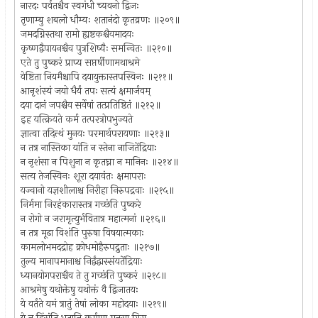
नारदः पर्वतश्चैव स्वगंधी च्यवनो द्विजः
तृणाम्बु शबलो धौम्यः शतानंदो कृतव्रणः ॥२०९॥
जमदग्निस्तथा रामो ह्यष्टकश्चैवमादयः
कृष्णद्वैपायनश्चैव पुत्रशिष्यैः समन्वितः ॥२१०॥
एते तु पुष्करं प्राप्य सप्तर्षीणामथाश्रमे
वेष्टिता नियमैश्चापि दयायुक्तास्तपस्विनः ॥२११॥
आनृशंस्यं जयो धैर्यं तपः सत्यं क्षमार्जवम्
दया दानं जपश्चैव सर्वेषां तत्प्रतिष्ठितं ॥२१२॥
इह यत्क्रियते कर्म तत्परत्रोपभुज्यते
ज्ञात्वा तदित्त्थं मुनयः परमार्थपरायणाः ॥२१३॥
न तत्र नास्तिका यांति न स्तेना नाजितेंद्रियाः
न नृशंसा न पिशुना न कृतघ्ना न मानिनः ॥२१४॥
सत्य तेजस्विनः शूरा दयावंतः क्षमापराः
यज्वानो यज्ञशीलाश्च निरीहा निरुपद्रवाः ॥२१५॥
निर्ममा निरहंकारास्तत्र गच्छंति पुष्करे
न रोगो न जरामृत्युर्भवितात्र महात्मनां ॥२१६॥
न तत्र मूढा विशंति पुरुषा विषयात्मकाः
कामलोभमदद्रोह क्रोधमोहैरुपद्रुताः ॥२१७॥
तुल्य मानापमानाश्च निर्द्वंद्वास्संयतेंद्रियाः
ध्यानयोगपराश्चैव ते तु गच्छंति पुष्करं ॥२१८॥
आश्रमेषु यथोक्तेषु यथोक्तं वै द्विजातयः
ये वर्तंते यमं त्रातुं तेषां लोका महोदयाः ॥२१९॥