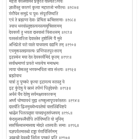
महता कालयोगेन प्रकृतिं यास्यतेऽर्णवः
ज्ञातींस्तु कारणं कृत्वा महाराजो भगीरथः ॥१८७॥
गंगौघेन समुद्रं च पुनः संपूरयिष्यति
एवं ते ब्रह्मणा देवाः प्रेषिता ऋषिसत्तमाः ॥१८८॥
उवाच भगवांस्तुष्टस्त्वगस्त्यमृषिसत्तमम्
देवकार्यं तु भवता दानवानां विनाशनम् ॥१८९॥
यतस्संतारिता देवास्तेन तुष्टोस्मि वै मुने
अभिप्रेतो वरो यस्ते याचयस्व ददामि तम् ॥१९०॥
एवमुक्तस्तदागस्त्यः प्रणिपातपुरःसरम्
इहस्थेन मया देव देवकार्यमिदं कृतम् ॥१९१॥
सर्वाश्रमाणां प्रवरो भवत्वेष ममाश्रमः
त्वया चोक्तस्तु भगवन्भविता नात्र संशयः ॥१९२॥
ब्रह्मोवाच
यात्रां तु पुष्करे कृत्वा इहागत्य नरास्तु ये
इह कुंडेषु ये स्नानं तर्पणं पितृदेवयोः ॥१९३॥
अर्चनं चैव देवेषु सर्वमक्षयकारकम्
अर्घ्यं चोच्चावचं गृह्य शष्कुलापूपकांस्ततः ॥१९४॥
दास्यंति द्विजमुख्येभ्यस्तेषां वासस्त्रिविष्टपे
श्राद्धेन पितरस्तृप्ता यावदाभूतसंप्लवम् ॥१९५॥
कंदमूलफलैर्वापि तर्पयिष्यति यो मुनिम्
सप्तर्षिस्थानमासाद्य मोदते शास्वतीः समाः ॥१९६॥
यज्ञपर्वतमारूढो दृष्ट्वा गंगाविनिर्गमम्
उदङ्मुखी देवनदी निर्गता पुष्करं प्रति ॥१९७॥