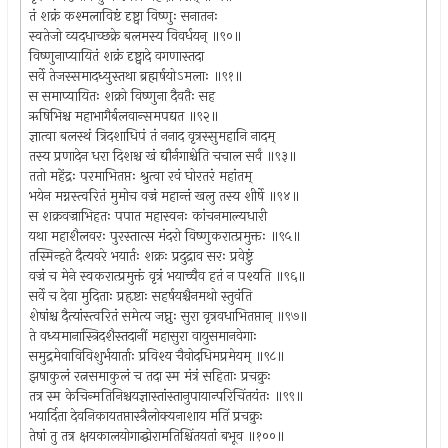
तं शक्रं कश्मलाविष्टं दृष्ट्वा विष्णुः सनातनः
स्वतेजो व्यदधाच्छक्रे बलमस्य विवर्धयन् ॥९०॥
विष्णुनाप्यायितं शक्रं दृष्ट्वादे वगणास्तदा
सर्वे तेजस्समादध्युस्तथा ब्रह्मर्षयोऽमलाः ॥९१॥
स समाप्यायितः शक्रो विष्णुना दैवतैः सह
ऋषिभिश्च महाभागैर्बलवान्समपद्यत ॥९२॥
ज्ञात्वा बलस्थं त्रिदशाधिपं तं ननाद वृत्रस्सुमहानि नादम्
तस्य प्रणादेन धरा दिशश्च खं द्यौर्नगाश्चेति चचाल सर्वं ॥९३॥
ततो महेंद्रः परमाभितप्तः श्रुत्वा रवं घोरतरं महांतम्
भयेन मग्नस्त्वरितं मुमोच वज्रं महान्तं खलु तस्य शीर्षे ॥९४॥
स शक्रवज्राभिहतः पपात महास्वनः कांचनमाल्यधारी
यथा महाशैलवरः पुरस्तात्स मंदरो विष्णुकरात्प्रमुक्तः ॥९५॥
तस्मिन्हते दैत्यवरे भयार्तः शक्रः प्रदुद्राव सरः प्रवेष्टुं
वज्रं च मेने स्वकरात्प्रमुक्तं वृत्रं भयाच्चैव हतं न पश्यति ॥९६॥
सर्वे च देवा मुदिताः प्रहृष्टाः सहर्षयश्चैनमथो स्तुवंति
शेषांश्च दैत्यांस्त्वरितं समेत्य जघ्नुः सुरा वृत्रवधाभितप्तान् ॥९७॥
ते वध्यमानास्त्रिदशैस्तदानीं महासुरा वायुसमानवेगाः
समुद्रमेवाविविशुर्भयार्ताः प्रविश्य चैवोदधिमप्रमेयम् ॥९८॥
झषाकुलं रत्नसमाकुलं च तदा स्म मंत्रं सहिताः प्रचक्रुः
तत्र स्म केचिन्मतिनिश्चयज्ञास्तांस्तानुपायान्परिचिंतयंतः ॥९९॥
भयार्दिता देवनिकायतप्तास्त्रैलोक्यनाशाय मतिं प्रचक्रुः
तेषां तु तत्र क्षयकालयोगाद्घोरामतिश्चिंतयतां बभूव ॥१००॥