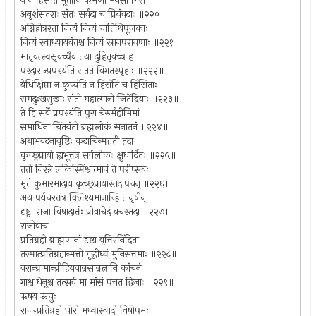
ये न हिंसंति भूतानि कर्मणा मनसा गिरा
अनृशंसतराः संतः सर्वदा च प्रियंवदाः ॥२२०॥
अग्निहोत्ररता नित्यं नित्यं चातिथिपूजकाः
नित्यं स्वाध्यायवंतश्च नित्यं स्नानपरायणाः ॥२२१॥
मातृवत्स्वसृवच्चैव तथा दुहितृवच्च ह
परदारान्प्रपश्यंति सततं विगतस्पृहाः ॥२२२॥
येधिक्षिप्ता न कुप्यंति न हिंसंति च हिंसिताः
समदुःखसुखाः संतो महात्मानो जितेंद्रियाः ॥२२३॥
ते हि सर्वे प्रपश्यंति पुरा चेरुर्महीमिमां
समाधिना चिंतयंतो ब्रह्मलोकं सनातनं ॥२२४॥
अथाभवदनावृष्टिः कदाचिन्महती तदा
कृच्छ्रप्रायो ह्यभूत्तत्र सर्वलोकः क्षुधार्दितः ॥२२५॥
ततो निरन्ने लोकेस्मिंश्चात्मानं ते परीप्सवः
मृतं कुमारमादाय कृच्छ्रप्रायास्तदापचन् ॥२२६॥
अथ पर्यचरत्तत्र क्लिश्यमानान्हि तानृषीन्
दृष्ट्वा राजा विषादार्त्तः प्रोवाचेदं वचस्तदा ॥२२७॥
राजोवाच
प्रतिग्रहो ब्राह्मणानां दृष्टा वृत्तिरनिंदिता
तस्मात्प्रतिग्रहान्मत्तो गृह्णीध्वं मुनिसत्तमाः ॥२२८॥
वरान्ग्रामान्व्रीहियवान्रसान्रत्नानि कांचनं
गाश्च धेनूश्च तत्सर्वं मा मांसं पचत द्विजाः ॥२२९॥
ऋषय ऊचुः
राजन्प्रतिग्रहो घोरो मध्वास्वादो विषोपमः