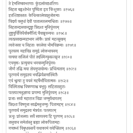
ते हेमनिष्काभरणाः कुंडलांगदधारिणः
निहता बह्वशोभंत पुष्पिता इव किंशुकाः ॥१७६॥
हतशिष्टास्ततः केचित्कालेयदनुजोत्तमाः
विदार्य वसुधां देवीं पातालतलमाश्रिताः ॥१७७॥
निहतान्दानवान्दृष्ट्वा त्रिदशा मुनिपुंगवम्
तुष्टुवुर्विविधैर्वाक्यैरिदं चैवाब्रुवन्वचः ॥१७८॥
त्वत्प्रसादान्महाभाग लोकैः प्राप्तं महत्सुखम्
त्वत्तेजसा च निहताः कालेया भीमविक्रमाः ॥१७९॥
पूरयस्व महाविप्र समुद्रं लोकभावनम्
यत्त्वया सलिलं पीतं तदस्मिन्पुनरुत्सृज ॥१८०॥
एवमुक्तः प्रत्युवाच भगवान्मुनिपुंगवः
जीर्णं तद्धि मया तोयमुपायोन्यः प्रचिंत्यताम् ॥१८१॥
पूरणार्थं समुद्रस्य भवद्भिर्यत्नमास्थितैः
एवं श्रुत्वा तु वचनं महर्षेर्भावितात्मनः ॥१८२॥
विस्मिताश्च विषण्णाश्च बभूवुः सहितास्सुराः
परस्परमनुज्ञाप्य प्रणम्य मुनिपुंगवम् ॥१८३॥
प्रजाः सर्वा महाराज विप्रा जग्मुर्यथागतम्
त्रिदशा विष्णुना सार्द्धमनुजग्मुः पितामहम् ॥१८४॥
पूरणार्थं समुद्रस्य मंत्रयंतः परस्परम्
ऊचुः प्रांजलयः सर्वे सागरस्य हि पूरणम् ॥१८५॥
तानुवाच समेतांस्तु ब्रह्मा लोकपितामहः
गच्छध्वं विबुधास्सर्वे यथाकामं यथेप्सितम् ॥१८६॥