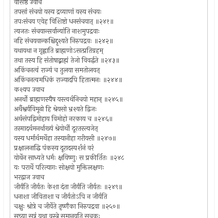
वसिष्ठ उवाच
तपसां संचयो यस्य द्रव्याणां यस्य संचयः
तपःसंचय एवेह विशिष्टो धनसंचयात् ॥२४१॥
त्यजतः संचयान्सर्वान्यांति नाशमुपद्रवाः
नहि संचयवान्कश्चिद्दृश्यते निरुपद्रवः ॥२४२॥
यथायथा न गृह्णाति ब्राह्मणोऽसत्प्रतिग्रहम्
तथा तस्य हि संतोषाद्ब्राह्मं तेजो विवर्द्धते ॥२४३॥
अकिंचनत्वं राज्यं च तुलया समतोलयत्
अकिंचनत्वमधिकं राज्यादपि हितात्मनः ॥२४४॥
कश्यप उवाच
अनर्थो ब्राह्मणस्यैष यस्त्वर्थनिचयो महान् ॥२४५॥
अर्थैश्वर्यविमूढो हि श्रेयसो भ्रश्यते द्विजः
अर्थसंपद्विमोहाय विमोहो नरकाय च ॥२४६॥
तस्मादर्थमनर्थाख्यं श्रेयोर्थी दूरतस्त्यजेत्
यस्य धर्मार्थमर्थेहा तस्यानीहा गरीयसी ॥२४७॥
प्रक्षालनाद्धि पंकस्य दूरादस्पर्शनं वरं
योर्थेन साध्यते धर्मः क्षयिष्णुः स प्रकीर्तितः ॥२४८
यः परार्थे परित्यागः सोक्षयो मुक्तिलक्षणः
भरद्वाज उवाच
जीर्यंति जीर्यतः केशा दंता जीर्यंति जीर्यतः ॥२४९॥
धनाशा जीविताशा च जीर्यतोऽपि न जीर्यति
चक्षुः श्रोत्रे च जीर्येते तृष्णैका निरुपद्रवा ॥२५०॥
सूच्या सूत्रं यथा वस्त्रे समानयति सूचकः