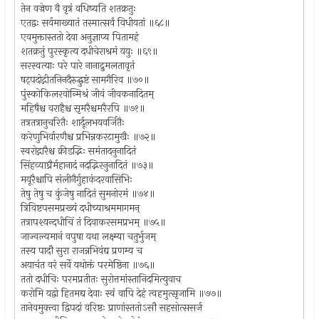
तेन वज्रेण वै वृत्रं वधिष्यति शतक्रतुः
एतद्वः सर्वमाख्यातं तस्मात्सर्वं विधीयतां ॥६८॥
एवमुक्तास्ततो देवा अनुज्ञाप्य पितामहं
शतक्रतुं पुरस्कृत्य दधीचेराश्रमं ययुः ॥६९॥
सरस्वत्याः परे पारे नानाद्रुमलतावृतं
षट्पदोद्गीतनिनदैरुद्घुष्टं सामगैरिव ॥७०॥
पुंस्कोकिलरवोन्मिश्रं जीवं जीवकनादितम्
महिषैश्च वराहैश्च सृमरैश्चमरैरपि ॥७१॥
तत्रतत्रानुचरितैः शार्दूलभयवर्जितैः
करेणुभिर्वारणैश्च प्रभिन्नकरटामुखैः ॥७२॥
स्वरोद्गारैश्च क्रीडद्भिः समंतादनुनादितं
सिंहव्याघ्रैर्महानादं नदद्भिरनुनादितं ॥७३॥
मयूरैश्चापि संलीनैर्गुहाकंदरवासिभिः
तेषु तेषु च कुंजेषु नादितं सुमनोरमं ॥७४॥
त्रिविष्टपसमप्रख्यं दधीच्याश्रममागमन्
तत्रापश्यन्दधीचिं तं दिवाकरसमप्रभम् ॥७५॥
जाज्वल्यमानं वपुषा यथा लक्ष्म्या चतुर्भुजम्
तस्य पादौ सुरा राजन्नभिवंद्य प्रणम्य च
अयाचंत वरं सर्वे यथोक्तं परमेष्ठिना ॥७६॥
ततो दधीचिः परमप्रतीतः सुरोत्तमांस्तानिदमित्युवाच
करोमि यद्वो हितमद्य देवाः स्वं वापि देहं त्वहमुत्सृजामि ॥७७॥
तानेवमुक्त्वा द्विपदां वरिष्ठः प्राणांस्ततोऽसौ सहसोत्ससर्ज