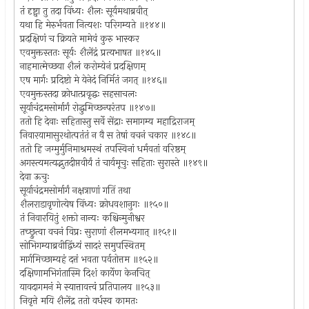
तं दृष्ट्वा तु तदा विंध्यः शैलः सूर्यमथाब्रवीत्
यथा हि मेरुर्भवता नित्यशः परिगम्यते ॥१४४॥
प्रदक्षिणं च क्रियते मामेवं कुरु भास्कर
एवमुक्तस्ततः सूर्यः शैलेंद्रं प्रत्यभाषत ॥१४५॥
नाहमात्मेच्छया शैलं करोम्येनं प्रदक्षिणम्
एष मार्गः प्रदिष्टो मे येनेदं निर्मितं जगत् ॥१४६॥
एवमुक्तस्तदा क्रोधात्प्रवृद्धः सहसाचलः
सूर्याचंद्रमसोर्मार्गं रोद्धुमिच्छन्परंतप ॥१४७॥
ततो हि देवाः सहितास्तु सर्वे सेंद्राः समागम्य महाद्रिराजम्
निवारयामासुरथोत्पतंतं न वै स तेषां वचनं चकार ॥१४८॥
ततो हि जग्मुर्मुनिमाश्रमस्थं तपस्विनां धर्मवतां वरिष्ठम्
अगस्त्यमत्यद्भुतदीप्तवीर्यं तं चार्यमूचुः सहिताः सुरास्ते ॥१४९॥
देवा ऊचुः
सूर्याचंद्रमसोर्मार्गं नक्षत्राणां गतिं तथा
शैलराडावृणोत्येष विंध्यः क्रोधवशानुगः ॥१५०॥
तं निवारयितुं शक्तो नान्यः कश्चिन्मुनीश्वर
तच्छ्रुत्वा वचनं विप्रः सुराणां शैलमभ्यगात् ॥१५१॥
सोभिगम्याब्रवीद्विंध्यं सादरं समुपस्थितम्
मार्गमिच्छाम्यहं दत्तं भवता पर्वतोत्तम ॥१५२॥
दक्षिणामभिगंतास्मि दिशं कार्येण केनचित्
यावदागमनं मे स्यात्तावत्त्वं प्रतिपालय ॥१५३॥
निवृत्ते मयि शैलेंद्र ततो वर्धस्व कामतः