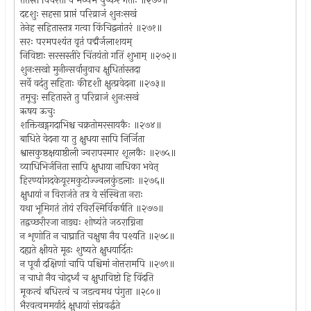
ततस्ते विचरंतो वै मध्यमं पुष्करं गताः ॥२७०॥
ददृशुः सहसा प्राप्तं परिव्राजं शुनःसखं
तेनेह सहितास्तत्र गत्वा किंचिद्वनांतरं ॥२७१॥
सरः परमपश्यंत वृतं पद्मैर्जलाशयम्
निविष्टाः सरसस्तीरे चिंतयंतो गतिं शुभाम् ॥२७२॥
शुनःसखो मुनीन्सर्वानुवाच क्षुधितांस्तदा
सर्वे वदंतु सहिताः कीदृशी क्षुत्प्रवेदना ॥२७३॥
तमूचुः सहितास्ते तु परिव्राजं शुनःसखं
ऋषय ऊचुः
शक्तिखड्गगदाभिश्च चक्रतोमरसायकैः ॥२७४॥
बाधिते वेदना या तु क्षुधया सापि निर्जिता
श्वासकुष्ठक्षयाष्ठीली ज्वरापस्मार शूलकैः ॥२७५॥
व्याधिभिर्जनिता सापि क्षुधाया नाधिका भवेत्
हिरण्यांगदकेयूरमकुटोज्ज्वलकुंडलाः ॥२७६॥
क्षुधायां न विराजंते तत्र ये संस्थिता नराः
यथा भूमिगतं तोयं रविरश्मिर्विकर्षति ॥२७७॥
तद्वच्छरीरजा नाड्यः शोष्यंते जठराग्निना
न शृणोति न चाघ्राति चक्षुषा नैव पश्यति ॥२७८॥
दह्यते क्षीयते मूढः शुष्यते क्षुधयार्दितः
न पूर्वां दक्षिणां चापि पश्चिमां नोत्तरामपि ॥२७९॥
न चाधो नैव चोर्द्ध्वं च क्षुधाविष्टो हि विंदति
मूकत्वं बधिरत्वं च जडत्वमथ पंगुता ॥२८०॥
भैरवत्वममर्यादं क्षुधायां संप्रवर्द्धते