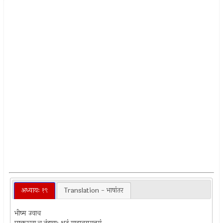
अध्यायः १९
Translation - भाषांतर
भीष्म उवाच