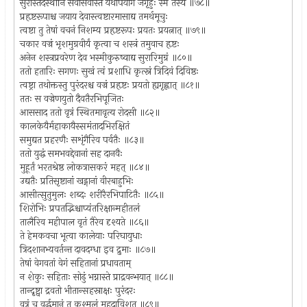
सुरास्तदस्थीनि सवासवास्ते यथोपयोगं जगृहुः स्म तस्य ॥७८॥
प्रहृष्टरूपाश्च जयाय देवास्त्वष्टारमासाद्य तमर्थमूचुः
त्वष्टा तु तेषां वचनं निशम्य प्रहृष्टरूपः प्रयतः प्रयत्नात् ॥७९॥
चकार वज्रं भृशमुग्रवीर्यं कृत्वा च शस्त्रं तमुवाच हृष्टः
अनेन शस्त्रप्रवरेण देव भस्मीकुरुष्वाद्य सुरारिमुग्रं ॥८०॥
ततो हतारिः सगणः सुखं त्वं प्रशाधि कृत्स्नं त्रिदिवं दिविष्ठः
त्वष्ट्रा तथोक्तस्तु पुरंदरश्च वज्रं प्रहृष्टः प्रयतो ह्यगृह्णात् ॥८१॥
ततः स वज्रेणयुतो दैवतैरभिपूजितः
आससाद ततो वृत्रं स्थितमावृत्य रोदसी ॥८२॥
कालकेयैर्महाकायैस्समंतादभिरक्षितं
समुद्यत प्रहरणैः सशृंगैरिव पर्वतैः ॥८३॥
ततो युद्धं समभवद्देवानां सह दानवैः
मुहूर्तं भरतश्रेष्ठ लोकत्रासकरं महत् ॥८४॥
उद्यतैः प्रतिसृष्टानां खड्गानां वीरबाहुभिः
आसीत्सुतुमुलः शब्दः शरीरैरभिपाटितैः ॥८५॥
शिरोभिः प्रपतद्भिश्चाप्यंतरिक्षान्महीतलं
तालैरिव महीपाल वृतं तैरेव दृश्यते ॥८६॥
ते हेमकवचा भूत्वा कालेयाः परिघायुधाः
त्रिदशानभ्यवर्तन्त दावदग्धा इव द्रुमाः ॥८७॥
तेषां वेगवतां वेगं सहितानां प्रधावताम्
न शेकुः सहिताः सोढुं भग्नास्ते प्राद्रवन्भयात् ॥८८॥
तान्दृष्ट्वा द्रवतो भीतान्सहस्राक्षः पुरंदरः
वृत्रं च वर्द्धमानं तु कश्मलं महदाविशत् ॥८९॥