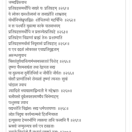
जमदग्निरुवाच
प्रतिग्रहसमर्थोपि नादत्ते यः प्रतिग्रहम् ॥२६१॥
ये लोका दानशीलानां स तानाप्नोति शाश्वतान्
योर्थानिच्छेन्नृपाद्विप्रः शोचितव्यो महर्षिभिः ॥२६२॥
न स पश्यति मूढात्मा नरके यातनाभयम्
प्रतिग्रहसमर्थोपि न प्रसज्येत्प्रतिग्रहे ॥२६३॥
प्रतिग्रहेण विप्राणां ब्राह्मं तेजः प्रशाम्यति
प्रतिग्रहसमर्थानां निवृत्तानां प्रतिग्रहात् ॥२६४॥
य एव ददतां लोकास्त एवाप्रतिगृह्णताम्
अरुन्धत्युवाच
बिसतंतुर्यथानित्यमंभस्थस्सततं विशेत् ॥२६५॥
तृष्णा चैवमनाद्यंता तथा देहगता सदा
या दुस्त्यजा दुर्मतिभिर्या न जीर्यति जीर्यतः ॥२६६॥
योसौ प्राणांतिको रोगस्तां तृष्णां त्यजतः सुखं
चांडाल उवाच
उग्रादितो भयाद्यस्माद्बिभ्यती मे महेश्वराः ॥२६७॥
बलीयसो दुर्बलवत्तस्माच्चैव बिभेम्यहम्
पशुसख उवाच
यदाचरंति विद्वांसः सदा धर्मपरायणाः ॥२६८॥
तदेव विदुषा कार्यमात्मनो हितमिच्छता
इत्युक्त्वा हेमगर्भाणि त्यक्त्वा तानि फलानि वै ॥२६९॥
ऋषयो जग्मुरन्यत्र सर्व एव दृढव्रताः