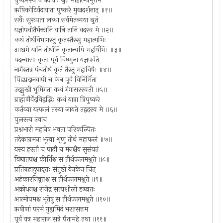
पुष्करस्य च नंदायाः श्रुतं माहात्म्यमुत्तमं
ऋषिकोटिर्यदायाता पुष्करे मुखदर्शनात् ॥१॥
सर्वैः सुरूपता लब्धा सर्वमेतन्मया श्रुतं
यज्ञोपवीतैर्भक्तानि यानि तानि वदस्व मे ॥२॥
कथं तीर्थविभागस्तु कृतस्तैस्सु महात्मभिः
आश्रमे यानि तीर्थानि कृतान्यपि महर्षिभिः ॥३॥
पदन्यासः कृतः पूर्वं विष्णुना यज्ञपर्वते
नागैस्तत्र पंचतीर्थं कृतं तैस्तु महाविषैः ॥४॥
पिंडप्रदानवापी च केन पूर्वं विनिर्मिता
उदङ्मुखी भूमिगता कथं गंगासरस्वती ॥५॥
ब्राह्मणैर्वेदविद्वद्भिः कथं यात्रा त्रिपुष्करे
कर्तव्या यत्फलं तस्या जायते तद्वदस्व मे ॥६॥
पुलस्त्य उवाच
प्रश्नभारो महानेष भवता परिकल्पितः
तदेकाग्रमना भूत्वा शृणु तीर्थ महाफलं ॥७॥
यस्य हस्तौ च पादौ च मनश्चैव सुसंयतं
विद्यातपश्च कीर्तिश्च स तीर्थफलमश्नुते ॥८॥
प्रतिग्रहादुपावृत्तः संतुष्टो येनकेन चित्
अहंकारनिवृत्तश्च स तीर्थफलमश्नुते ॥९॥
अक्रोधनश्च राजेंद्र सत्यशीलो दृढव्रतः
आत्मोपमश्च भूतेषु स तीर्थफलमश्नुते ॥१०॥
ऋषीणां परमं गुह्यमिदं भरतसत्तम
पूर्वं यत्र महाराज सत्रे पैतामहे तथा ॥११॥