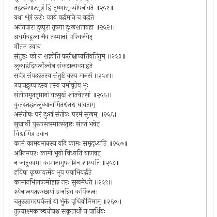
तद्वत्संसारसूत्रं हि तृष्णासूच्योपनीयते ॥२५१॥
यथा शृंगं रुरोः काये वर्द्धमाने च वर्द्धते
अनंतपारा दुष्पूरा तृष्णा दुःखशतावहा ॥२५२॥
अधर्मबहुला चैव तस्मात्तां परिवर्जयेत्
गौतम उवाच
संतुष्टः को न शक्नोति फलैश्चाप्यतिवर्तितुम् ॥२५३॥
लुब्धइंद्रियलौल्येन संकटान्यवगाहते
सर्वत्र संपदस्तस्य संतुष्टं यस्य मानसं ॥२५४॥
उपानद्गूढपादस्य तस्य चर्मावृतेव भूः
संतोषामृततृप्तानां यत्सुखं शांतचेतसां ॥२५५॥
कुतस्तद्धनलुब्धानामितश्चेतश्च धावताम्
असंतोषः परं दुःखं संतोषः परमं सुखम् ॥२५६॥
सुखार्थी पुरुषस्तस्मात्संतुष्टः संततं भवेत्
विश्वामित्र उवाच
कामं कामयमानस्य यदि कामः समृद्ध्यति ॥२५७॥
अथैनमपरः कामो भूयो विध्यति बाणवत्
न जातुकामः कामानामुपभोगेन शाम्यति ॥२५८॥
हविषा कृष्णवर्त्मेव भूय एवाभिवर्द्धते
कामानभिलषन्मोहान्न नरः सुखमेधते ॥२५९॥
श्येनालयतरुच्छायां व्रजन्निव कपिंजलः
चतुस्सागरपर्यन्तां यो भुंक्ते पृथिवीमिमाम् ॥२६०॥
तुल्याश्मकाञ्चनोयश्च सकृतार्थो न पार्थिवः