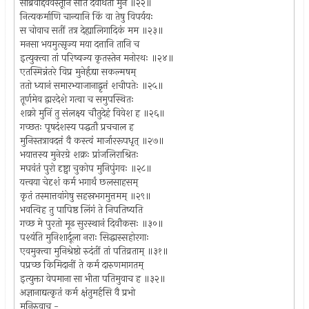
साब्रवीद्देववस्तूनि संति देवार्थतो मुने ॥२२॥
नित्यकर्माणि चान्यानि किं वा तेषु विपर्ययः
स चोवाच सतीं तत्र देह्यालिगादिकं मम ॥२३॥
मनसा भयमुत्सृज्य मया दत्तानि तानि च
इत्युक्त्वा तां परिष्वज्य कृतस्तेन मनोरथः ॥२४॥
एतस्मिन्नंतरे विप्र मुनेर्हृद्या सकल्मषम्
ततो ध्यानं समारभ्याजानाद्वृत्तं शचीपतेः ॥२५॥
तूर्णमेव द्वारदेशे गत्वा च समुपस्थितः
शक्रो मुनिं तु संलक्ष्य चौतुदेहं विवेश ह ॥२६॥
गच्छतः पृषदंशस्य पद्धतौ प्रचचाल ह
मुनिस्तत्रावदत्तं वै कस्त्वं मार्जाररूपधृत् ॥२७॥
भयात्तस्य मुनेरग्रे शक्रः प्रांजलिराश्रितः
मघवंतं पुरो दृष्ट्वा चुकोप मुनिपुंगवः ॥२८॥
यत्त्वया चेदृशं कर्म भगार्थं छलसाहसम्
कृतं तस्मात्तवांगेषु सहस्रभगमुत्तमम् ॥२९॥
भवत्विह तु पापिष्ठ लिंगं ते निपतिष्यति
गच्छ मे पुरतो मूढ सुरस्थानं दिवौकसः ॥३०॥
पश्यंति मुनिशार्दूला नराः सिद्धास्सहोरगाः
एवमुक्त्वा मुनिश्रेष्ठो रुदंतीं तां पतिव्रताम् ॥३१॥
पप्रच्छ किमिदानीं ते कर्म दारुणमागतम्
इत्युक्ता वेपमाना सा भीता पतिमुवाच ह ॥३२॥
अज्ञानाद्यत्कृतं कर्म क्षंतुमर्हसि वै प्रभो
मुनिरुवाच -