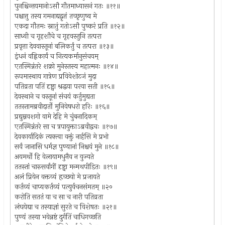
पुनश्चिन्तयमानोऽसौ गौतमाध्यासनं गतः ॥११॥
पश्चात्तु तस्य गमनाद्यद्वृत्तं तच्छृणुष्व मे
एकदा गौतमः स्नातुं गतोऽसौ पुष्करं प्रति ॥१२॥
साध्वी च गृहशौचे च गृहवस्तुनि तत्परा
प्रवृत्ता देववास्तूनां बलिकर्तुं च तत्परा ॥१३॥
इंधनं वह्निकार्यं च नित्यकर्मानुसंचयम्
एतस्मिन्नंतरे शक्रो मुनेस्तस्य महात्मनः ॥१४॥
रूपमास्थाय गात्रेण प्रविवेशोटजं मुदा
पतिव्रता पतिं दृष्ट्वा श्रद्धया परया सती ॥१५॥
देवस्थाने च वस्तूनां संचयं कर्तुमुद्यता
ततस्तामब्रवीदार्तो मुनिवेषधरो हरिः ॥१६॥
प्रद्युम्नवशगो वामे देहि मे चुंबनादिकम्
एतस्मिन्नंतरे सा च त्रपायुक्ताऽब्रवीद्वचः ॥१७॥
देवकार्यादिकं त्यक्त्वा वक्तुं नार्हसि मे प्रभो
सर्वं जानासि धर्मज्ञ पुण्यानां निश्चयं मुने ॥१८॥
अयमर्थो हि वेलायामधुनैव न युज्यते
ततस्तां चारुसर्वांगीं दृष्ट्वा मन्मथपीडितः ॥१९॥
अलं प्रियेन वक्तव्यं हृच्छयो मे प्रजायते
कर्तव्यं चाप्यकर्तव्यं पत्युर्वचनसंमतम् ॥२०
करोति सततं या च सा च नारी पतिव्रता
लंघयेद्या च तस्याज्ञां सुरते च विशेषतः ॥२१॥
पुण्यं तस्या भवेन्नष्टं दुर्गतिं चाधिगच्छति