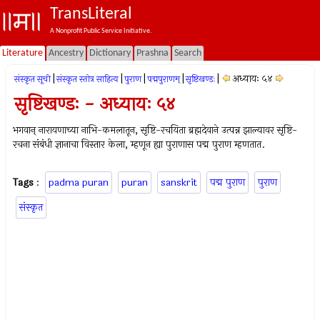
TransLiteral
A Nonprofit Public Service Initiative.
Literature
Ancestry
Dictionary
Prashna
Search
|
|
|
|
|
अध्यायः ५४
संस्कृत सूची
संस्कृत स्तोत्र साहित्य
पुराण
पद्मपुराणम्
सृष्टिखण्डः
सृष्टिखण्डः - अध्यायः ५४
भगवान् नारायणाच्या नाभि-कमलातून, सृष्टि-रचयिता ब्रह्मदेवाने उत्पन्न झाल्यावर सृष्टि-
रचना संबंधी ज्ञानाचा विस्तार केला, म्हणून ह्या पुराणास पद्म पुराण म्हणतात.
Tags
:
padma puran
puran
sanskrit
पद्म पुराण
पुराण
संस्कृत