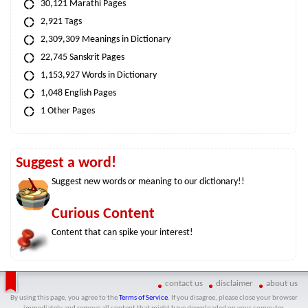
30,121 Marathi Pages
2,921 Tags
2,309,309 Meanings in Dictionary
22,745 Sanskrit Pages
1,153,927 Words in Dictionary
1,048 English Pages
1 Other Pages
Suggest a word!
Suggest new words or meaning to our dictionary!!
Curious Content
Content that can spike your interest!
contact us
disclaimer
about us
By using this page, you agree to the
Terms of Service
. If you disagree, please close your browser