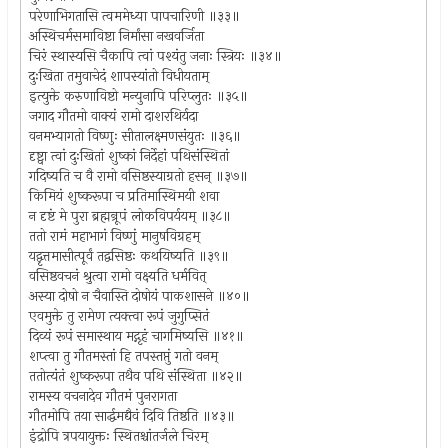
परेणाभिगतासि त्वममेध्या पापचारिणी ॥३३॥
अस्थिचर्मसमाविष्टा निर्मांसा नखवर्जिता
चिरं स्थास्यसि चैकापि त्वां पश्यंतु जनाः स्त्रियः ॥३४॥
दुःखिता तमुवाचेदं शापस्यांतो विधीयताम्
इत्युक्ते करुणाविष्टो मन्युनापि परिप्लुतः ॥३५॥
जगाद गौतमो वाक्यं रामो दाशरथिर्यदा
वनमभ्यागतो विष्णुः सीतालक्ष्मणसंयुतः ॥३६॥
दृष्ट्वा त्वां दुःखितां शुष्कां निर्देहां पथिसंस्थितां
गदिष्यति च वै रामो वसिष्ठस्याग्रतो हसन् ॥३७॥
किमियं शुष्करूपा च प्रतिमास्थिमयी शवा
न दृष्टं मे पुरा ब्रह्मन्रूपं लोकविपर्ययम् ॥३८॥
ततो रामं महाभागं विष्णुं मानुषविग्रहम्
यद्वृत्तमासीत्पूर्वं तद्वसिष्ठः कथयिष्यति ॥३९॥
वसिष्ठवचनं श्रुत्वा रामो वक्ष्यति धर्मवित्
अस्या दोषो न चैवास्ति दोषोयं पाकशासने ॥४०॥
एवमुक्ते तु रामेण त्यक्त्वा रूपं जुगुप्सितं
दिव्यं रूपं समास्थाय मद्गृहं चागमिष्यसि ॥४१॥
शप्त्वा तु गौतमस्तां हि तपस्तप्तुं गतो वनम्
ततोत्यंतं शुष्करूपा तथैव पथि संस्थिता ॥४२॥
रामस्य वचनादेव गौतमं पुनरागता
गौतमोपि तया सार्द्धमद्यैवं दिवि तिष्ठति ॥४३॥
इंद्रोपि त्रपयायुक्तः स्थितश्चांतर्जले चिरम्