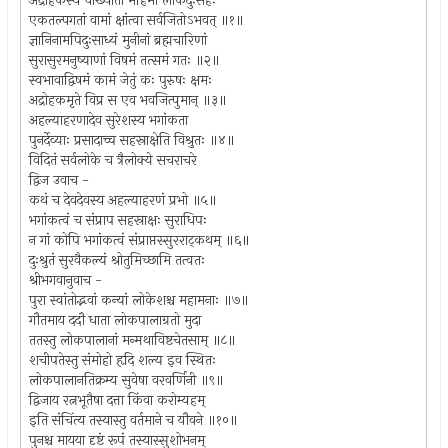
अद्रोहकस्य चाख्यातो महिमा लोकदुःसहः
एकतल्पगतां वामां क्षांत्वा सर्वजितोऽभवत् ॥१॥
ज्ञानिनामपिदुःसाध्यं मुनीनां ब्रह्मचारिणां
सुरासुरमनुष्याणां विषमं तत्समं गतः ॥२॥
स्वभावाद्विषमं कामं जेतुं कः पुरुषः क्षमः
अद्रोहकमृते विप्र स एव भवजित्पुमान् ॥३॥
अहल्याहरणादेव सुरेशस्य भगांकता
पुनर्देव्याः प्रसादाच्च सहस्राक्षेति विश्रुतः ॥४॥
विदितं सर्वलोके च त्रैलोक्ये सचराचरे
द्विज उवाच -
कथं च देवदेवस्य अहल्याहरणं प्रभो ॥५॥
भगांकत्वं च संप्राप सहस्राक्षः सुराधिपः
न गां कोपि भगांकत्वं संप्राप्तस्सुरराट्कथम् ॥६॥
दुःश्रुतं सुरवैकल्यं श्रोतुमिच्छामि तत्वतः
श्रीभगवानुवाच -
पुरा स्वांतोद्भवां कन्यां लोकेशश्च महामनाः ॥७॥
गौतमाय ददौ धाता लोकपालाग्रतो मुदा
ततस्तु लोकपालानां मन्मथाविष्टचेतसाम् ॥८॥
शचीपतेस्तु संमोहो हृदि शल्य इव स्थितः
लोकपालानतिक्रम्य सुवेषा वरवर्णिनी ॥९॥
द्विजाय रत्नभूतैषा दत्ता किंवा करोम्यहम्
इति संचिंत्य तस्यास्तु वर्तमाने च यौवने ॥१०॥
पुनश्च मायया दृष्टं रूपं तस्यास्सुशोभनम्