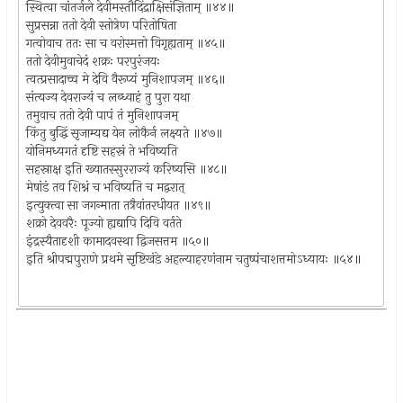
स्थित्वा चांतर्जले देवीमस्तौदिंद्राक्षिसंज्ञिताम् ॥४४॥
सुप्रसन्ना ततो देवी स्तोत्रेण परितोषिता
गत्वोवाच ततः सा च वरोस्मत्तो विगृह्यताम् ॥४५॥
ततो देवीमुवाचेदं शक्रः परपुरंजयः
त्वत्प्रसादाच्च मे देवि वैरूप्यं मुनिशापजम् ॥४६॥
संत्यज्य देवराज्यं च लब्ध्वाहं तु पुरा यथा
तमुवाच ततो देवी पापं तं मुनिशापजम्
किंतु बुद्धिं सृजाम्यद्य येन लोकैर्न लक्ष्यते ॥४७॥
योनिमध्यगतं दृष्टि सहस्रं ते भविष्यति
सहस्राक्ष इति ख्यातस्सुरराज्यं करिष्यसि ॥४८॥
मेषांडं तव शिश्नं च भविष्यति च मद्वरात्
इत्युक्त्वा सा जगन्माता तत्रैवांतरधीयत ॥४९॥
शक्रो देववरैः पूज्यो ह्यद्यापि दिवि वर्तते
इंद्रस्यैतादृशी कामादवस्था द्विजसत्तम ॥५०॥
इति श्रीपद्मपुराणे प्रथमे सृष्टिखंडे अहल्याहरणंनाम चतुष्पंचाशत्तमोऽध्यायः ॥५४॥