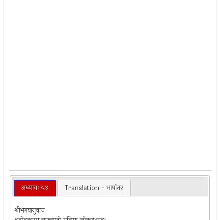
अध्यायः ५४
Translation - भाषांतर
श्रीभगवानुवाच