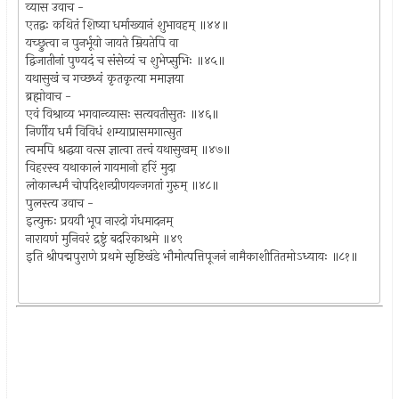
व्यास उवाच -
एतद्वः कथितं शिष्या धर्माख्यानं शुभावहम् ॥४४॥
यच्छ्रुत्वा न पुनर्भूयो जायते म्रियतेपि वा
द्विजातीनां पुण्यदं च संसेव्यं च शुभेप्सुभिः ॥४५॥
यथासुखं च गच्छध्वं कृतकृत्या ममाज्ञया
ब्रह्मोवाच -
एवं विश्राव्य भगवान्व्यासः सत्यवतीसुतः ॥४६॥
निर्णीय धर्मं विविधं शम्याप्रासमगात्सुत
त्वमपि श्रद्धया वत्स ज्ञात्वा तत्त्वं यथासुखम् ॥४७॥
विहरस्व यथाकालं गायमानो हरिं मुदा
लोकान्धर्मं चोपदिशन्प्रीणयन्जगतां गुरुम् ॥४८॥
पुलस्त्य उवाच -
इत्युक्तः प्रययौ भूप नारदो गंधमादनम्
नारायणं मुनिवरं द्रष्टुं बदरिकाश्रमे ॥४९
इति श्रीपद्मपुराणे प्रथमे सृष्टिखंडे भौमोत्पत्तिपूजनं नामैकाशीतितमोऽध्यायः ॥८१॥