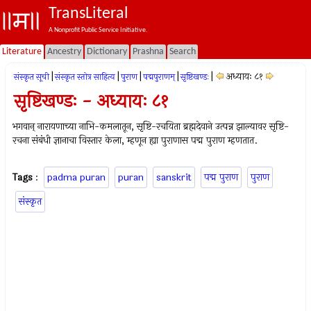
TransLiteral
A Nonprofit Public Service Initiative.
Literature
Ancestry
Dictionary
Prashna
Search
|
|
|
|
|
अध्यायः ८१
संस्कृत सूची
संस्कृत स्तोत्र साहित्य
पुराण
पद्मपुराणम्
सृष्टिखण्डः
सृष्टिखण्डः - अध्यायः ८१
भगवान् नारायणाच्या नाभि-कमलातून, सृष्टि-रचयिता ब्रह्मदेवाने उत्पन्न झाल्यावर सृष्टि-
रचना संबंधी ज्ञानाचा विस्तार केला, म्हणून ह्या पुराणास पद्म पुराण म्हणतात.
Tags
:
padma puran
puran
sanskrit
पद्म पुराण
पुराण
संस्कृत