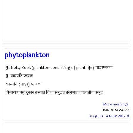
phytoplankton
पु.
Bot., Zool.(plankton consisting of plant life) पादपप्लवक
पु.
वनस्पति प्लवक
वनस्पति (पादप) प्लवक
किनाऱ्यापासून दूरवर तळ्यात किंवा समुद्रात तरंगणारा वनस्पतींचा समूह
More meanings
RANDOM WORD
SUGGEST A NEW WORD!