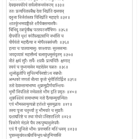
देवदानवयोरेवं सर्वलोकभयंकरम् ॥३३॥
ततः प्रत्ययितास्त्रैश्च देवा निघ्नंति दानवान्
दनुजा निर्जरांस्तत्र विनिघ्नंति महाहवे ॥३४॥
शातकुंभमयाङ्गैस्ते शरैर्वज्रसमानकैः
बिभिदू रत्नपुंखैश्च परस्परजयैषिणः ॥३५॥
दीपयंति भृशं कांतैस्तद्गात्राणि नभांसि च
वीर्यवंतो महादैत्या न मोघैरस्त्रसंचयैः ॥३६॥
हत्वा च पातयामासुः काश्यपाः सुरसत्तमाः
जगद्व्याप्तं महासैन्यं बलायुधसुसंवृतम् ॥३७॥
नीतं क्षयं सुरैः सर्वैः शस्त्रैः प्रत्ययितैः क्षणात्
स्वयं च युध्यमानेन महादेवेन यत्नतः ॥३८॥
शूलोद्धृतोपि सुचिरमविनष्टोऽथ नम्रधीः
अन्धको गणतां नीत्वा कृतो भृंगीरिटिर्द्विज ॥३९॥
ततो देवान्समाभाष्य शुक्रमुद्गीर्णवान्शिवः
भूमौ निपतितो गर्भस्ततो भौम इति स्मृतः ॥४०॥
शुक्रश्शिवं समाभाष्य गतो दैत्यान्मुदान्वितः
एवं भौमस्समुत्पन्नो हरांशो भूसमुद्भवः ॥४१॥
तस्य पूजा चतुर्थ्यां तु भौमवारे च सुव्रतैः
दशाद्यरिष्टे च तथा गोचरेऽनिष्टराशिगे ॥४२॥
त्रिकोणे मंडले चैव रक्तपुष्पानुलेपनैः
एवं वै पूजितो भौमः प्रयच्छति मतिं धनम् ॥४३॥
पुत्रान्सुखंयशश्चैवकिंभूयःश्रोतुमिच्छसि