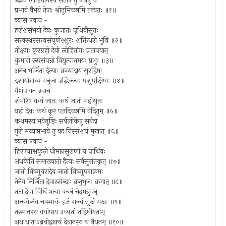
उद्भवं लोहितांगस्य संतोषं तु जनेषु च
प्रभावं वैभवं तेजः श्रोतुमिच्छामि तत्त्वतः ॥१॥
व्यास उवाच -
हरांशसंभवो देवः कुजातः पृथिवीसुतः
सत्त्वस्थस्सत्वसंपूर्णश्शूरः शक्तिधरो भुवि ॥२॥
तीक्ष्णः क्रूरग्रहो देवो लोहितांगः प्रतापवान्
कुमारो रूपसंपन्नो विद्युत्पातमयः प्रभुः ॥३॥
अनेन भर्जिता दैत्याः क्रव्यादाय सुरद्विषः
दशायोगाच्च मनुजा उद्भिज्जाः पशुपक्षिणः ॥४॥
वैशंपायन उवाच -
शंभोरेष कथं जातः कथं जातो महीसुतः
ग्रहो देवः कथं क्रूर एतदिच्छामि वेदितुम् ॥५॥
कथमस्य भवेत्तुष्टिः सर्वलोकेषु सर्वदा
गुरो मय्याप्तभावे तु वद निस्संशयं मुखात् ॥६॥
व्यास उवाच -
हिरण्याक्षकुले धीमानसुराणां च पार्थिवः
अंधकेति समाख्यातो दैत्यः सर्वसुरांतकृत् ॥७॥
जातो विष्णुवरादेव जातो विष्णुपराक्रमः
तेनैव निर्जिता देवास्सेन्द्राः क्रतुभुजः क्रमात् ॥८॥
ततो देवा विधिं गत्वा वचनं चेदमब्रुवन्
अन्धकेनैव चास्माकं हृतं राज्यं सुखं मखः ॥९॥
तस्मात्तस्य वधोपाय उच्यतां तद्विधीयताम्
अथ धाताऽब्रवीद्वाक्यं देवानस्य च नैधनम् ॥१०॥