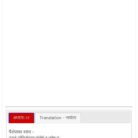
अध्यायः ८१
Translation - भाषांतर
वैशंपायन उवाच -