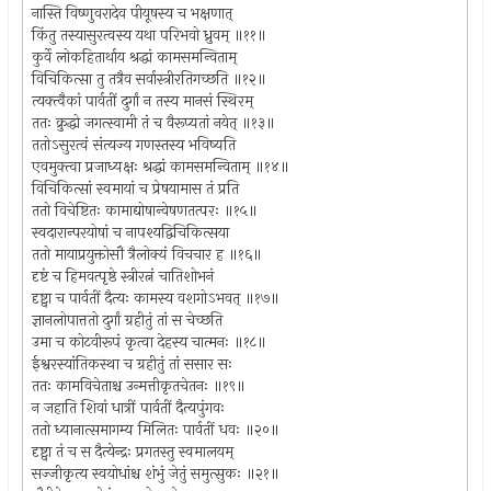
नास्ति विष्णुवरादेव पीयूषस्य च भक्षणात्
किंतु तस्यासुरत्वस्य यथा परिभवो ध्रुवम् ॥११॥
कुर्वे लोकहितार्थाय श्रद्धां कामसमन्विताम्
विचिकित्सा तु तत्रैव सर्वास्त्रीरतिगच्छति ॥१२॥
त्यक्त्वैकां पार्वतीं दुर्गां न तस्य मानसं स्थिरम्
ततः क्रुद्धो जगत्स्वामी तं च वैरूप्यतां नयेत् ॥१३॥
ततोऽसुरत्वं संत्यज्य गणस्तस्य भविष्यति
एवमुक्त्वा प्रजाध्यक्षः श्रद्धां कामसमन्विताम् ॥१४॥
विचिकित्सां स्वमायां च प्रेषयामास तं प्रति
ततो विचेष्टितः कामाद्योषान्वेषणतत्परः ॥१५॥
स्वदारान्परयोषां च नापश्यद्विचिकित्सया
ततो मायाप्रयुक्तोसौ त्रैलोक्यं विचचार ह ॥१६॥
दृष्टं च हिमवत्पृष्ठे स्त्रीरत्नं चातिशोभनं
दृष्ट्वा च पार्वतीं दैत्यः कामस्य वशगोऽभवत् ॥१७॥
ज्ञानलोपात्ततो दुर्गां ग्रहीतुं तां स चेच्छति
उमा च कोटवीरूपं कृत्वा देहस्य चात्मनः ॥१८॥
ईश्वरस्यांतिकस्था च ग्रहीतुं तां ससार सः
ततः कामविचेताश्च उन्मत्तीकृतचेतनः ॥१९॥
न जहाति शिवां धात्रीं पार्वतीं दैत्यपुंगवः
ततो ध्यानात्समागम्य मिलितः पार्वतीं धवः ॥२०॥
दृष्ट्वा तं च स दैत्येन्द्रः प्रगतस्तु स्वमालयम्
सज्जीकृत्य स्वयोधांश्च शंभुं जेतुं समुत्सुकः ॥२१॥