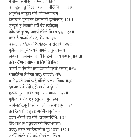
गौरीमेव समानेतुं काममोहादचेतनः
एतच्छ्रुत्वा तु त्रिदशा गत्वा तं नंदिनेरिताः ॥२२॥
अकुर्वंश्च महद्युद्धं घोरं लोकभयंकरम्
दैत्यान्रणे मृतांस्तत्र दैत्याचार्यो ह्यजीवयत् ॥२३॥
एतद्वृत्तं तु कैलासे सर्वे चैव न्यवेदयन्
क्रोधाच्छंभुस्तदा वाक्यं नंदिनं निजगाद ह ॥२४॥
गच्छ दैत्यालयं वीर द्रुतमेव ममाज्ञया
पश्यतां सर्वदैत्यानां दैत्येंद्रस्य च संसदि ॥२५॥
गृहीत्वा चिकुरेऽत्यर्थं भार्गवं तं दुरात्मकम्
लब्ध्वा चास्मत्सकाशं वै विह्वलं चानय क्षणात् ॥२६॥
ततो नंदीश्वरः श्रीमान्पार्वतीपतिनेरितः
काव्यं तं कुंतले धृत्वा दैत्यानां पुरतो बलात् ॥२७॥
आनयंतं च तं दैत्या जघ्नुः प्रहरणैः शरैः
न शेकुस्ते रुजां कर्तुं नंदिनो बलशालिनः ॥२८॥
देवानामग्रतो नंदी गृहीत्वा तं च कुंतले
हरस्य पुरतो हृष्टः सह तेन समाययौ ॥२९॥
गृहीत्वा भार्गवं शंभुरसुराणां गुरुं रुषा
अगिलद्रौद्रमूर्तोऽसौ कालांतकसमः प्रभुः ॥३०॥
ततो दैत्यपतिः क्रुद्धः सर्वसैन्यवृतो बली
दुद्राव शंकरं तत्र घोरैः प्रहरणादिभिः ॥३१॥
त्रिदशाश्च तथा क्रुद्धास्ततो विद्याधरादयः
प्रययुः समरं तत्र दैत्यानां च भृशं रुषा ॥३२॥
एतस्मिन्नंतरे घोरं युद्धं भीष्मं समुत्थितम्