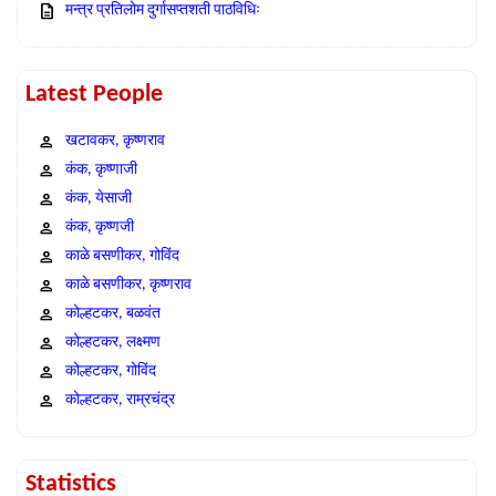
मन्त्र प्रतिलोम दुर्गासप्तशती पाठविधिः
Latest People
खटावकर, कृष्णराव
कंक, कृष्णाजी
कंक, येसाजी
कंक, कृष्णजी
काळे बसणीकर, गोविंद
काळे बसणीकर, कृष्णराव
कोल्हटकर, बळवंत
कोल्हटकर, लक्ष्मण
कोल्हटकर, गोविंद
कोल्हटकर, राम्रचंद्र
Statistics