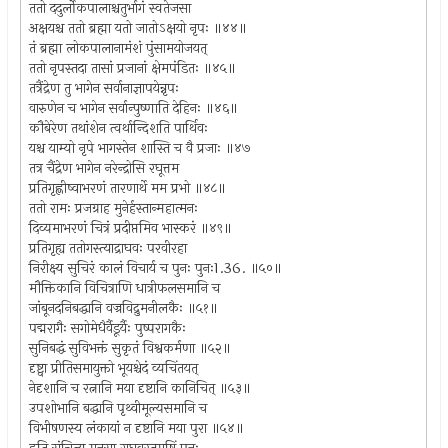
ततो ददुर्लोकपालाश्चतुर्भागं स्वतेजसा
अक्षयश्च ततो ब्रह्मा यतो जातोऽक्षयो नृपः ॥४४॥
तं ब्रह्मा लोकपालानामंशं पुंसामयोजयत्
ततो नृपस्तदा तासां प्रजानां क्षेमपंडितः ॥४५॥
तत्रैंद्रेण तु भागेन सर्वानाज्ञापयेन्नृपः
वारुणेन च भागेन सर्वान्पुष्णाति देहिनः ॥४६॥
कौबेरेण तथांशेन त्वर्थान्दिशति पार्थिवः
यश्च याम्यो नृपे भागस्तेन शास्ति च वै प्रजाः ॥४७
तत्र चैंद्रेण भागेन नरेन्द्रोसि रघूत्तम
प्रतिगृह्णीष्वाभरणं तारणार्थे मम प्रभो ॥४८॥
ततो रामः प्रजग्राह मुनेर्हस्तान्महात्मनः
दिव्यमाभरणं चित्रं प्रदीप्तमिव भास्करं ॥४९॥
प्रतिगृह्य ततोगस्त्याद्राघवः परवीरहा
निरीक्ष्य सुचिरं कालं विचार्य च पुनः पुनः1.36. ॥५०॥
मौक्तिकानि विचित्राणि धात्रीफलसमानि च
जांबूनदनिबद्धानि वज्रविद्रुमनीलकैः ॥५१॥
पद्मरागैः सगोमेधैर्वैडूर्यैः पुष्परागकैः
सुनिबद्धं सुविभक्तं सुकृतं विश्वकर्मणा ॥५२॥
दृष्ट्वा प्रीतिसमायुक्तो भूयश्चेदं व्यचिंतयत्
नेदृशानि च रत्नानि मया दृष्टानि कानिचित् ॥५३॥
उपशोभानि बद्धानि पृथ्वीमूल्यसमानि च
विभीषणस्य लंकायां न दृष्टानि मया पुरा ॥५४॥