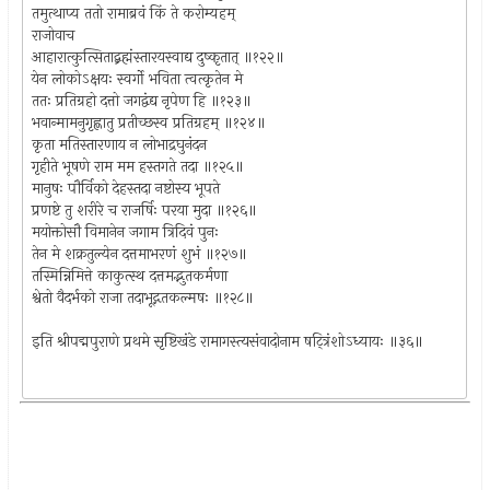
तमुत्थाप्य ततो रामाब्रवं किं ते करोम्यहम्
राजोवाच
आहारात्कुत्सिताद्ब्रह्मंस्तारयस्वाद्य दुष्कृतात् ॥१२२॥
येन लोकोऽक्षयः स्वर्गो भविता त्वत्कृतेन मे
ततः प्रतिग्रहो दत्तो जगद्वंद्य नृपेण हि ॥१२३॥
भवान्मामनुगृह्णातु प्रतीच्छस्व प्रतिग्रहम् ॥१२४॥
कृता मतिस्तारणाय न लोभाद्रघुनंदन
गृहीते भूषणे राम मम हस्तगते तदा ॥१२५॥
मानुषः पौर्विको देहस्तदा नष्टोस्य भूपते
प्रणष्टे तु शरीरे च राजर्षिः परया मुदा ॥१२६॥
मयोक्तोसौ विमानेन जगाम त्रिदिवं पुनः
तेन मे शक्रतुल्येन दत्तमाभरणं शुभं ॥१२७॥
तस्मिन्निमित्ते काकुत्स्थ दत्तमद्भुतकर्मणा
श्वेतो वैदर्भको राजा तदाभूद्गतकल्मषः ॥१२८॥
इति श्रीपद्मपुराणे प्रथमे सृष्टिखंडे रामागस्त्यसंवादोनाम षट्त्रिंशोऽध्यायः ॥३६॥