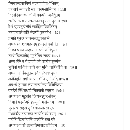
हंसकारंडवाकीर्णं चक्रवाकोपशोभितम्
तत्राश्चर्यं मया दृष्टं सरः परमशोभितम् ॥६६॥
विसारिकच्छपाकीर्णं बकपंक्तिगणैर्युतम्
समीपे तस्य सरसस्तपस्तप्तुं गतः पुरा ॥६७॥
देशं पुण्यमुपेत्यैवं सर्वहिंसाविवर्जितम्
तत्राहमवसं रात्रिं नैदाघीं पुरुषर्षभ ॥६८॥
प्रभाते पुरुत्थाय सरस्तदुपचक्रमे
अथापश्यं शवमहमस्पृष्टजरसं क्वचित् ॥६९॥
तिष्ठंतं परया लक्ष्म्या सरसो नातिदूरतः
तदर्थं चिंतयानोहं मुहूर्तमिव राघव ॥७०॥
अस्य तीरे न वै प्राणी को वाप्येष सुरर्षभः
मुनिर्वा पार्थिवो वापि क्व मुनिः पार्थिवोपि वा ॥७१॥
अथवा पार्थिवसुतस्तस्यैवं संभवः कृतः
अतीतेहनि रात्रौ वा प्रातर्वापि मृतो यदि ॥७२॥
अवश्यं तु मया ज्ञेया सरसोस्य विनिष्क्रिया
यावदेवं स्थितश्चाहं चिंतयानो रघूत्तम ॥७३॥
अथापश्यं मूहूर्तात्तु दिव्यमद्भुतदर्शनम्
विमानं परमोदारं हंसयुक्तं मनोजवम् ॥७४॥
पुरस्तत्र सहस्रं तु विमानेप्सरसां नृप
गंधर्वाश्चैव तत्संख्या रमयंति वरं नरम् ॥७५॥
गायंति दिव्यगेयानि वादयंति तथा परे
अथापश्यं नरं तस्माद्विमानादवरोहितम् ॥७६॥