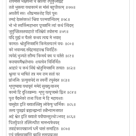
शवमांसं भक्षयन्तं च स्नात्वा रघुकुलोद्वह
ततो भुक्त्वा यथाकामं स मांसं बहुपीवरम् ॥७७॥
अवतीर्य सरः शीघ्रमारुरोह दिवं पुनः
तमहं देवसंकाशं श्रिया परमयान्वितम् ॥७८॥
भो भो स्वर्गिन्महाभाग पृच्छामि त्वां कथं त्विदम्
जुगुप्सितस्तवाहारो गतिश्चेयं तवोत्तमा ॥७९॥
यदि गुह्यं न चैतत्ते कथय त्वद्य मे भवान्
कामतः श्रोतुमिच्छामि किमेतत्परमं वचः ॥८०॥
को भवान्वद संदेहमाहारश्च विगर्हितः
त्वयेदं भुज्यते सौम्य किमर्थं क्व च वर्तसे ॥८१॥
कस्यायमैश्वरोभावः शवत्वेन विनिर्मितः
आहारं च कथं निंद्यं श्रोतुमिच्छामि तत्त्वतः ॥८२॥
श्रुत्वा च भाषितं तत्र मम राम सतां वर
प्रांजलिः प्रत्युवाचेदं स स्वर्गी रघुनंदन ॥८३॥
शृणुष्वाद्य यथावृत्तं ममेदं सुखदुःखजम्
कामो हि दुरितक्रम्यः शृणु यत्पृच्छसे द्विज ॥८४॥
पुरा वैदर्भको राजा पिता मे हि महायशाः
वासुदेव इति ख्यातस्त्रिषु लोकेषु धार्मिकः ॥८५॥
तस्य पुत्रद्वयं ब्रह्मन्द्वाभ्यां स्त्रीभ्यामजायत
अहं श्वेत इति ख्यातो यवीयान्सुरथोऽभवत् ॥८६॥
पितर्युपरते तस्मिन्पौरा मामभ्यषेचयन्
तत्राहंकारयन्राज्यं धर्मे चासं समाहितः ॥८७॥
एवं वर्षसहस्राणि बहूनि समुपाव्रजन्