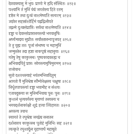
देववाक्यात्तु मे भूयः प्राणो मे हृदि संस्थितः ॥१२॥
पश्यामि तं मुनिं वंद्यं जगतोस्य हिते रतम्
दृष्टेन मे तथा दुःखं नाशमेष्यति सत्वरम् ॥१३॥
उदयेन सहस्रांशोर्हिमं यद्वद्विलीयते
तद्वन्मे दुःखसंप्राप्तिः सर्वथा नाशमेष्यति ॥१४॥
दृष्ट्वा च देवान्संप्राप्तानगस्त्यो भगवानृषिः
अर्घ्यमादाय सुप्रीतः सर्वांस्तानभ्यपूजयत् ॥१५॥
ते तु गृह्य ततः पूजां संभाष्य च महामुनिं
जग्मुस्तेन तदा हृष्टा नाकपृष्ठं सहानुगाः ॥१६॥
गतेषु तेषु काकुत्स्थः पुष्पकादवरुह्य च
अभिवादयितुं प्राप्तः सोगस्त्यमृषिमुत्तमम् ॥१७॥
राजोवाच
सुतो दशरथस्याहं भवंतमभिवादितुम्
आगतो वै मुनिश्रेष्ठ सौम्येनेक्षस्व चक्षुषा ॥१८॥
निर्धूतपापस्त्वां दृष्ट्वा भवामीह न संशयः
एतावदुक्त्वा स मुनिमभिवाद्य पुनः पुनः ॥१९॥
कुशलं भृत्यवर्गस्य मृगाणां तनयस्य च
भगवद्दर्शनाकांक्षी शूद्रं हत्वा त्विहागतः ॥२०॥
अगस्त्य उवाच
स्वागतं ते रघुश्रेष्ठ जगद्वंद्य सनातन
दर्शनात्तव काकुत्स्थ पूतोहं मुनिभिः सह ॥२१॥
त्वत्कृते रघुशार्दूल गृहाणार्घं महाद्युते