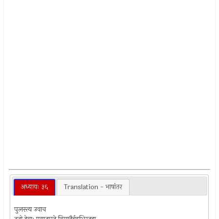
अध्यायः ३६
Translation - भाषांतर
पुलस्त्य उवाच