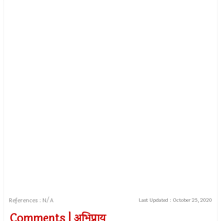
References : N/A
Last Updated :
October 25, 2020
Comments | अभिप्राय