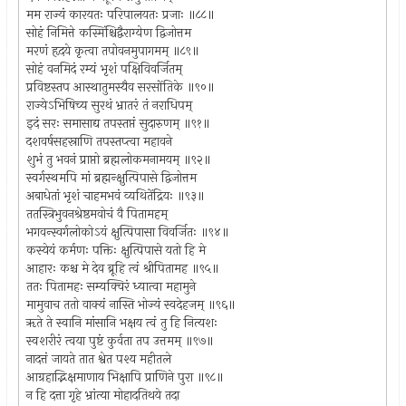
मम राज्यं कारयतः परिपालयतः प्रजाः ॥८८॥
सोहं निमित्ते कस्मिंश्चिद्वैराग्येण द्विजोत्तम
मरणं हृदये कृत्वा तपोवनमुपागमम् ॥८९॥
सोहं वनमिदं रम्यं भृशं पक्षिविवर्जितम्
प्रविष्टस्तप आस्थातुमस्यैव सरसोंतिके ॥९०॥
राज्येऽभिषिच्य सुरथं भ्रातरं तं नराधिपम्
इदं सरः समासाद्य तपस्तप्तं सुदारुणम् ॥९१॥
दशवर्षसहस्राणि तपस्तप्त्वा महावने
शुभं तु भवनं प्राप्तो ब्रह्मलोकमनामयम् ॥९२॥
स्वर्गस्थमपि मां ब्रह्मन्क्षुत्पिपासे द्विजोत्तम
अबाधेतां भृशं चाहमभवं व्यथितेंद्रियः ॥९३॥
ततस्त्रिभुवनश्रेष्ठमवोचं वै पितामहम्
भगवन्स्वर्गलोकोऽयं क्षुत्पिपासा विवर्जितः ॥९४॥
कस्येयं कर्मणः पक्तिः क्षुत्पिपासे यतो हि मे
आहारः कश्च मे देव ब्रूहि त्वं श्रीपितामह ॥९५॥
ततः पितामहः सम्यक्चिरं ध्यात्वा महामुने
मामुवाच ततो वाक्यं नास्ति भोज्यं स्वदेहजम् ॥९६॥
ॠते ते स्वानि मांसानि भक्षय त्वं तु हि नित्यशः
स्वशरीरं त्वया पुष्टं कुर्वता तप उत्तमम् ॥९७॥
नादत्तं जायते तात श्वेत पश्य महीतले
आग्रहाद्भिक्षमाणाय भिक्षापि प्राणिने पुरा ॥९८॥
न हि दत्ता गृहे भ्रांत्या मोहादतिथये तदा