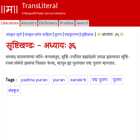
TransLiteral
A Nonprofit Public Service Initiative.
Literature
Ancestry
Dictionary
Prashna
Search
|
|
|
|
|
अध्यायः ३६
संस्कृत सूची
संस्कृत स्तोत्र साहित्य
पुराण
पद्मपुराणम्
सृष्टिखण्डः
सृष्टिखण्डः - अध्यायः ३६
भगवान् नारायणाच्या नाभि-कमलातून, सृष्टि-रचयिता ब्रह्मदेवाने उत्पन्न झाल्यावर सृष्टि-
रचना संबंधी ज्ञानाचा विस्तार केला, म्हणून ह्या पुराणास पद्म पुराण म्हणतात.
Tags
:
padma puran
puran
sanskrit
पद्म पुराण
पुराण
संस्कृत