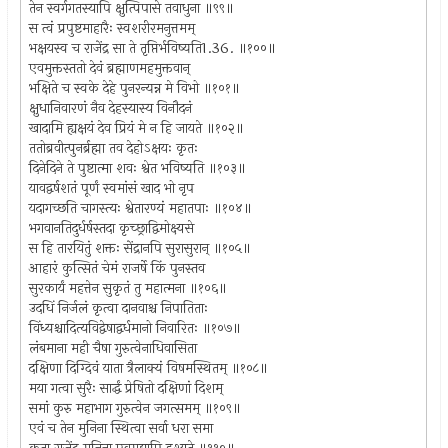
तेन स्वर्गगतस्यापि क्षुत्पिपासे तवाधुना ॥९९॥
स त्वं प्रपुष्टमाहारैः स्वशरीरमनुत्तमम्
भक्षयस्व च राजेंद्र सा ते तृप्तिर्भविष्यति1.36. ॥१००॥
एवमुक्तस्ततो देवं ब्रह्माणमहमुक्तवान्
भक्षिते च स्वके देहे पुनरन्यन्न मे विभो ॥१०१॥
क्षुधानिवारणं नैव देहस्यास्य विनौदनं
खादामि ह्यक्षयं देव प्रियं मे न हि जायते ॥१०२॥
ततोब्रवीत्पुनर्ब्रह्मा तव देहोऽक्षयः कृतः
दिनेदिने ते पुष्टात्मा शवः श्वेत भविष्यति ॥१०३॥
यावद्वर्षशतं पूर्णं स्वमांसं खाद भो नृप
यदागच्छति चागस्त्यः श्वेतारण्यं महातपाः ॥१०४॥
भगवानतिदुर्धर्षस्तदा कृच्छ्राद्विमोक्ष्यसे
स हि तारयितुं शक्तः सेंद्रानपि सुरासुरान् ॥१०५॥
आहारं कुत्सितं चेमं राजर्षे किं पुनस्तव
सुरकार्यं महत्तेन सुकृतं तु महात्मना ॥१०६॥
उदधिं निर्जलं कृत्वा दानवाश्च निपातिताः
विंध्यश्चादित्यविद्वेषाद्वर्धमानो निवारितः ॥१०७॥
लंबमाना मही चैषा गुरुत्वेनाधिवासिता
दक्षिणा दिग्दिवं याता त्रैलाक्यं विषमस्थितम् ॥१०८॥
मया गत्वा सुरैः सार्द्धं प्रेषितो दक्षिणां दिशम्
समां कुरु महाभाग गुरुत्वेन जगत्समम् ॥१०९॥
एवं च तेन मुनिना स्थित्वा सर्वा धरा समा