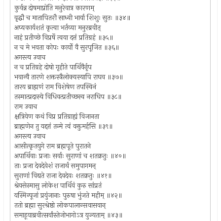
कुर्वन्न दोषमाप्नोति मनुरेवात्र कारणम्
वृद्धौ च मातापितरौ साध्वी भार्या शिशुः सुतः ॥३४॥
अप्यकार्यशतं कृत्वा भर्तव्या मनुरब्रवीत्
नाहं प्रतीच्छे विप्रर्षे त्वया दत्तं प्रतिग्रहं ॥३५॥
न च मे भवता कोपः कार्यो वै सुरपूजित ॥३६॥
अगस्त्य उवाच
न च प्रतिग्रहे दोषो गृहीते पार्थिवैर्नृप
भवान्वै तारणे शक्तस्त्रैलोक्यस्यापि राघव ॥३७॥
तारय ब्राह्मणं राम विशेषेण तपस्विनं
तस्मात्प्रदास्ये विधिवत्प्रतीच्छस्व नराघिप ॥३८॥
राम उवाच
क्षत्रियेण कथं विप्र प्रतिग्राह्यं विजानता
ब्राह्मणेन तु यद्दत्तं तन्मे त्वं वक्तुमर्हसि ॥३९॥
अगस्त्य उवाच
आसीत्कृतयुगे राम ब्रह्मपूते पुरातने
अपार्थिवाः प्रजाः सर्वाः सुराणां च शतक्रतुः ॥४०॥
ताः प्रजा देवदेवेशं राजार्थं समुपागमन्
सुराणां विद्यते राजा देवदेवः शतक्रतुः ॥४१॥
श्रेयसेस्मासु लोकेश पार्थिवं कुरु सांप्रतं
यस्मिन्पूजां प्रयुंजानाः पुरुषा भुंजते महीम् ॥४२॥
ततो ब्रह्मा सुरश्रेष्ठो लोकपालान्सवासवान्
समाहूयाब्रवीत्सर्वांस्तेजोभागोऽत्र युज्यताम् ॥४३॥