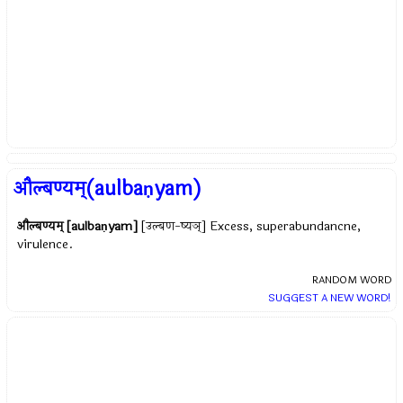
औल्बण्यम्(aulbaṇyam)
औल्बण्यम् [aulbaṇyam]
[उल्बण-ष्यञ्] Excess, superabundancne,
virulence.
RANDOM WORD
SUGGEST A NEW WORD!