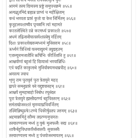
इति संचित्य मनसा राघवस्तमृषिं पुनः
आगमं तस्य दिव्यस्य प्रष्टुं समुपचक्रमे ॥५५॥
अत्यद्भुतमिदं ब्रह्मन्न प्राप्यं च महीक्षिताम्
कथं भगवता प्राप्तं कुतो वा केन निर्मितम् ॥५६॥
कुतूहलवशाच्चैव पृच्छामि त्वां महामते
करतलेस्थिते रत्ने करमध्यं प्रकाशते ॥५७॥
अधमं तद्विजानीयात्सर्वशास्त्रेषु गर्हितम्
दिशः प्रकाशयेद्यत्तन्मध्यमं मुनिसत्तम ॥५८॥
ऊर्ध्वगं त्रिशिखं यत्स्यादुत्तमं तदुदाहृतम्
एतान्युत्तमजातीनि ऋषिभिः कीर्तितानि तु ॥५९॥
आश्चर्याणां बहूनां हि दिव्यानां भगवान्निधिः
एवं वदति काकुत्स्थे मुनिर्वाक्यमथाब्रवीत् ॥६०॥
अगस्त्य उवाच
शृणु राम पुरावृत्तं पुरा त्रेतायुगे महत्
द्वापरे समनुप्राप्ते वने यद्दृष्टवानहम् ॥६१॥
आश्चर्यं सुमहाबाहो निबोध रघुनंदन
पुरा त्रेतायुगे ह्यासीदरण्यं बहुविस्तरम् ॥६२॥
समंताद्योजनशतं मृगव्याघ्रविवर्जितम्
तस्मिन्निष्पुरुषेऽरण्ये चिकीर्षुस्तप उत्तमम् ॥६३॥
अहमाक्रमितुं सौम्य तदरण्यमुपागतः
तस्यारण्यस्य मध्यं तु युक्तं मूलफलैः सदा ॥६४॥
शाकैर्बहुविधाकारैर्नानारूपैः सुकाननैः
तस्यारण्यस्य मध्ये तु पंचयोजनमायतम् ॥६५॥