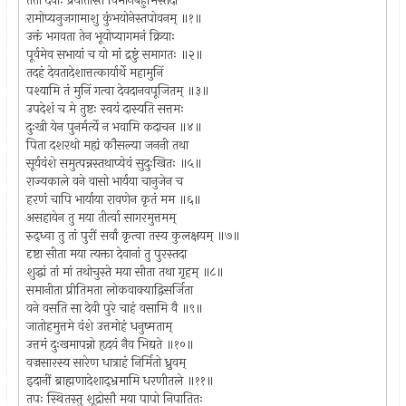
ततो देवाः प्रयातास्ते विमानैर्बहुभिस्तदा
रामोप्यनुजगामाशु कुंभयोनेस्तपोवनम् ॥१॥
उक्तं भगवता तेन भूयोप्यागमनं क्रियाः
पूर्वमेव सभायां च यो मां द्रष्टुं समागतः ॥२॥
तदहं देवतादेशात्तत्कार्यार्थे महामुनिं
पश्यामि तं मुनिं गत्वा देवदानवपूजितम् ॥३॥
उपदेशं च मे तुष्टः स्वयं दास्यति सत्तमः
दुःखी येन पुनर्मर्त्ये न भवामि कदाचन ॥४॥
पिता दशरथो मह्यं कौसल्या जननी तथा
सूर्यवंशे समुत्पन्नस्तथाप्येवं सुदुःखितः ॥५॥
राज्यकाले वने वासो भार्यया चानुजेन च
हरणं चापि भार्याया रावणेन कृतं मम ॥६॥
असहायेन तु मया तीर्त्वा सागरमुत्तमम्
रुद्ध्वा तु तां पुरीं सर्वां कृत्वा तस्य कुलक्षयम् ॥७॥
दृष्टा सीता मया त्यक्ता देवानां तु पुरस्तदा
शुद्धां तां मां तथोचुस्ते मया सीता तथा गृहम् ॥८॥
समानीता प्रीतिमता लोकवाक्याद्विसर्जिता
वने वसति सा देवी पुरे चाहं वसामि वै ॥९॥
जातोहमुत्तमे वंशे उत्तमोहं धनुष्मताम्
उत्तमं दुःखमापन्नो हृदयं नैव भिद्यते ॥१०॥
वज्रसारस्य सारेण धात्राहं निर्मितो ध्रुवम्
इदानीं ब्राह्मणादेशाद्भ्रमामि धरणीतले ॥११॥
तपः स्थितस्तु शूद्रोसौ मया पापो निपातितः