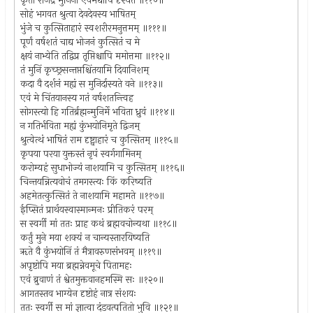
कृता राजेंद्र मुनिना एवमद्यापि दृश्यते ॥११०॥
सोहं भगवत श्रुत्वा देवदेवस्य भाषितम्
भुंजे च कुत्सिताहारं स्वशरीरमनुत्तमम् ॥१११॥
पूर्णं वर्षशतं चाद्य भोजनं कुत्सितं च मे
क्षयं नाभ्येति तद्विप्र तृप्तिश्चापि ममोत्तमा ॥११२॥
तं मुनिं कृच्छ्रसन्तप्तश्चिंतयामि दिवानिशम्
कदा वै दर्शनं मह्यं स मुनिर्दास्यते वने ॥११३॥
एवं मे चिंतयानस्य गतं वर्षशतन्त्विह
सोगस्त्यो हि गतिर्ब्रह्मन्मुनिर्मे भविता ध्रुवं ॥११४॥
न गतिर्भविता मह्यं कुंभयोनिमृते द्विजम्
श्रुत्वेत्थं भाषितं राम दृष्ट्वाहारं च कुत्सितम् ॥११५॥
कृपया परया युक्तस्तं नृपं स्वर्गगामिनम्
करोम्यहं सुधाभोज्यं नाशयामि च कुत्सितम् ॥११६॥
चिन्तयन्नित्यवोचं तमगस्त्यः किं करिष्यति
अहमेतत्कुत्सितं ते नाशयामि महामते ॥११७॥
ईप्सितं प्रार्थयस्वास्मान्मनः प्रीतिकरं परम्
स स्वर्गी मां ततः प्राह कथं ब्रह्मवचोन्यथा ॥११८॥
कर्तुं मुने मया शक्यं न चान्यस्तारयिष्यति
ॠते वै कुंभयोनिं तं मैत्रावरुणसंभवम् ॥११९॥
अपृष्टोपि मया ब्रह्मन्नेवमूचे पितामहः
एवं ब्रुवाणं तं श्वेतमुक्तवानहमस्मि सः ॥१२०॥
आगतस्तव भाग्येन दृष्टोहं नात्र संशयः
ततः स्वर्गी स मां ज्ञात्वा दंडवत्पतितो भुवि ॥१२१॥