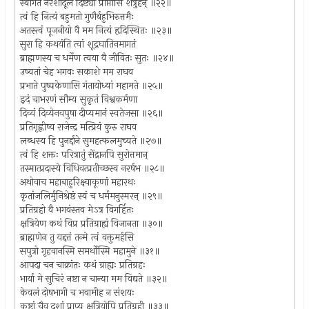
स्वागतं नरशार्दूल दिष्ट्या प्राप्तोसि शत्रुहन् ॥२२॥
त्वं हि नित्यं बहुमतो गुणैर्बहुभिरुत्तमैः
अतस्त्वं पूजनीयो वै मम नित्यं हृदिस्थितः ॥२३॥
सुरा हि कथयंति त्वां शूद्रघातिनमागतं
ब्राह्मणस्य च धर्मेण त्वया वै जीवितः सुतः ॥२४॥
उष्यतां चेह भगवः सकाशे मम राघव
प्रभाते पुष्पकेणासि गंतायोध्यां महामते ॥२५॥
इदं चाभरणं सौम्य सुकृतं विश्वकर्मणा
दिव्यं दिव्येनवपुषा दीप्यमानं स्वतेजसा ॥२६॥
प्रतिगृह्णीष्व राजेन्द्र मत्प्रियं कुरु राघव
लब्धस्य हि पुनर्द्दाने सुमहत्फलमुच्यते ॥२७॥
त्वं हि शक्तः परित्रातुं सेंद्रानपि सुरोत्तमान्
तस्मात्प्रदास्ये विधिवत्प्रतीच्छस्व नरर्षभ ॥२८॥
अथोवाच महाबाहुरिक्ष्वाकूणां महारथः
कृतांजलिर्मुनिश्रेष्ठं स्वं च धर्ममनुस्मरन् ॥२९॥
प्रतिग्रहो वै भगवंस्तव मेऽत्र विगर्हितः
क्षत्रियेण कथं विप्र प्रतिग्राह्यं विजानता ॥३०॥
ब्राह्मणेन तु यद्दत्तं तन्मे त्वं वक्तुमर्हसि
सपुत्रो गृहवानस्मि समर्थोस्मि महामुने ॥३१॥
आपदा चन चाक्रांतः कथं ग्राह्यः प्रतिग्रहः
भार्या मे सुचिरं नष्टा न चान्या मम विद्यते ॥३२॥
केवलं दोषभागी च भवामीह न संशयः
कष्टां चैव दशां प्राप्य क्षत्रियोपि प्रतिग्रही ॥३३॥