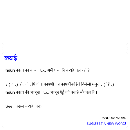
कटाई
noun
काटने का काम Ex.
अभी धान की कटाई चल रही है ।
१ ( व .) शेताची , पिकांची कापणी . २ कापणीकरितां दिलेली मजुरी . ( हिं .)
noun
काटने की मज़दूरी Ex.
मज़दूर गेहूँ की कटाई माँग रहा है ।
See : फ़सल कटाई, काट
RANDOM WORD
SUGGEST A NEW WORD!