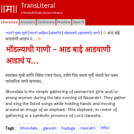
TransLiteral
A Nonprofit Public Service Initiative.
Literature
Ancestry
Dictionary
Prashna
Search
|
|
|
|
आड बाई
मराठी मुख्य सूची
मराठी साहित्य
लोकगीते
भोंडल्याची (हादग्याची) गाणी
आडवाणी आडाचं प...
भोंडल्याची गाणी - आड बाई आडवाणी
आडाचं प...
नवरात्रात मुली आणि स्त्रिया एकत्र येऊन, हतीचे चित्र अथवा मुर्ती भोवती फेर धरून
पारंपारिक गाणी म्हणतात,
Bhondala is the simple gathering of unmarried girls and/or
young women during the late evening of Navaratri. They gather
and sing the listed songs while holding hands and moving
around an image of an elephant. This elephant, in center of
gathering is a symbolic presence of Lord Ganesha.
Tags
:
bhondala
ganesh
hadaga
navratri
गणेश