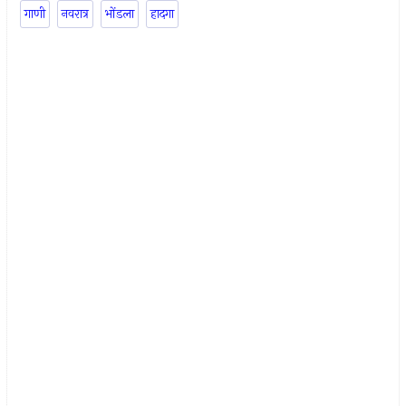
गाणी
नवरात्र
भोंडला
हादगा