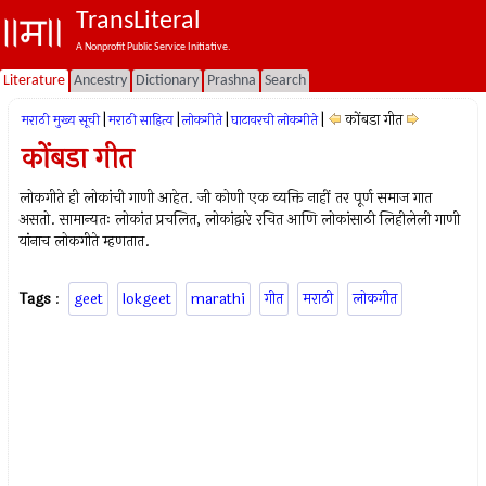
TransLiteral
A Nonprofit Public Service Initiative.
Literature
Ancestry
Dictionary
Prashna
Search
|
|
|
|
कोंबडा गीत
मराठी मुख्य सूची
मराठी साहित्य
लोकगीते
घाटावरची लोकगीते
कोंबडा गीत
लोकगीते ही लोकांची गाणी आहेत. जी कोणी एक व्यक्ति नाहीं तर पूर्ण समाज गात
असतो. सामान्यतः लोकांत प्रचलित, लोकांद्वारे रचित आणि लोकांसाठी लिहीलेली गाणी
यांनाच लोकगीते म्हणतात.
Tags
:
geet
lokgeet
marathi
गीत
मराठी
लोकगीत