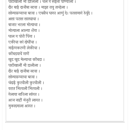
पाटीखालीं मी डालिला । चल ग सईना पाण्याला ।
दीर बाई दाजीबा नटवा । माझा रावू तान्हेला ।
सोन्यारुप्याचा बटवा । एवढीच घागर आणुं दे। परसामागं ठेवूंदे ।
असा परास साट्याचा ।
बाजार भरला मोत्याचा ।
मोत्याला आल्या शेंगा ।
घाल ग पोरी पिंगा ।
एकीचा कां दोघींचा ।
माईणकरणी लेकीचा ।
कोंबडयाचें गाणें
खुड खुड मेल्याचा कोंबडा ।
पाटीखालीं मी डालीला ।
दीर बाई दाजीबा नटवा ।
सोन्यारुप्याचा बटवा ।
चंदाई कुरवीली कुरवीली ।
वरात मिरवली मिरवली ।
गेलाया नारिला सांगत ।
आज नाहीं मंजुरी लागत ।
मुकादमाला आगत ।