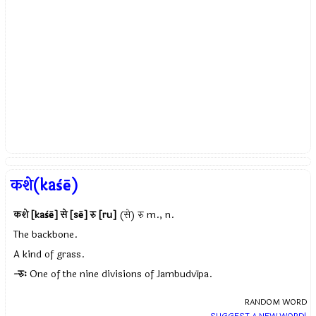
कशे(kaśē)
कशे [kaśē] से [sē] रु [ru]
(से) रु m., n.
The backbone.
A kind of grass.
-रुः
One of the nine divisions of Jambudvīpa.
RANDOM WORD