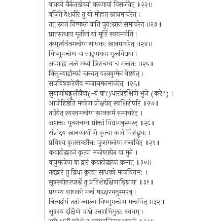
वायव्ये नैरृताग्नेय्यां वरुणायां विसर्जयेत् ॥२२॥
वर्जिते देशनीरे तु यो मोहात् स्नानमाचरेत् ।
तत् स्नानं निष्फलं याति पुन:स्नानं समाचरेत् ॥२३॥
प्रातरुत्थाय मूर्तीनां यां मूर्तिं स्वयमर्चति ।
तन्मूर्त्यर्चनमन्त्रेण साधक: स्नानमाचरेत् ॥२४॥
विष्णुमन्त्रेण वा साङ्गमथवा मूलविद्यया ।
अवगाह्य जले मध्ये त्रिराचम्य च मन्त्रत: ॥२५॥
विसृज्यार्द्राम्बरं चान्यत् वस्त्रयुग्मेन वेष्टयेत् ।
सपवित्रकरेणैव मन्त्राचमनमाचरेत् ॥२६॥
सुवार्णाद्यङ्गुलीयैवा(-यं वा?)धारयेद्दक्षिणे भुजे (करे?) ।
आपोहिष्ठेति मन्त्रेण प्रोक्षयेत् स्वशिरोपरि ॥२७॥
तर्पयेत् स्वस्वमन्त्रेण स्नानकर्म समाचरेत् ।
अशक्त: पुनराचम्य प्रोक्तां विद्यामनुस्मरन् ॥२८॥
संप्रोक्ष्य स्नानकार्याणि कृत्वा कार्यं विशेद्बुध: ।
प्रविश्य कृतसच्छौच: पूजामन्त्रेण मन्त्रवित् ॥२९॥
कवाटोद्घाटनं कृत्वा मन्त्रेणाद्येन वा मुने ।
वायुमन्त्रेण वा द्वारं कवाटोद्धाटनं क्रमात् ॥३०॥
तद्द्वारं तु द्विधा कृत्वा साधको मन्त्रवित्तम: ।
सूत्रस्योत्तरपार्श्वे तु प्रतिशेद्दक्षिणाङ्घ्रिणा ॥३१॥
प्रणम्य साधको मन्त्रं षडक्षरमनुस्मरन् ।
नित्यदीपं ततो ज्वाल्य विष्णुमन्त्रेण मन्त्रवित् ॥३२॥
सूत्रस्य दक्षिणे पार्श्वे उत्तराभिमुख: स्वयम् ।