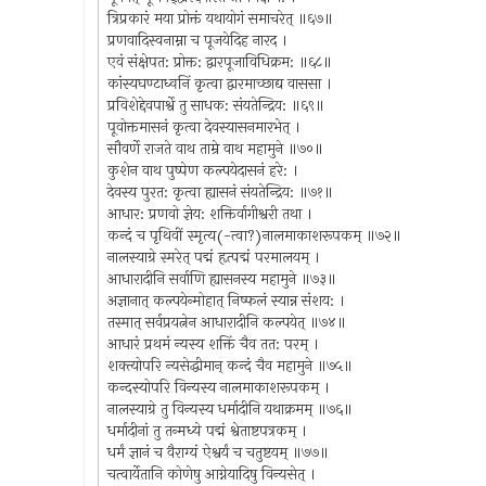
त्रिप्रकारं मया प्रोक्तं यथायोगं समाचरेत् ॥६७॥
प्रणवादिस्वनाम्ना च पूजयेदिह नारद ।
एवं संक्षेपत: प्रोक्त: द्वारपूजाविधिक्रम: ॥६८॥
कांस्यघण्टाध्वनिं कृत्वा द्वारमाच्छाद्य वाससा ।
प्रविशेद्देवपार्श्वे तु साधक: संयतेन्द्रिय: ॥६९॥
पूवोक्तमासनं कृत्वा देवस्यासनमारभेत् ।
सौवर्णे राजते वाथ ताम्रे वाथ महामुने ॥७०॥
कुशेन वाथ पुष्पेण कल्पयेदासनं हरे: ।
देवस्य पुरत: कृत्वा ह्यासनं संयतेन्द्रिय: ॥७१॥
आधार: प्रणवो ज्ञेय: शक्तिर्वागीश्वरी तथा ।
कन्दं च पृथिवीं स्मृत्य(-त्वा?)नालमाकाशरूपकम् ॥७२॥
नालस्याग्रे स्मरेत् पद्मं हृत्पद्मं परमालयम् ।
आधारादीनि सर्वाणि ह्यासनस्य महामुने ॥७३॥
अज्ञानात् कल्पयेन्मोहात् निष्फलं स्यान्न संशय: ।
तस्मात् सर्वप्रयत्नेन आधारादीनि कल्पयेत् ॥७४॥
आधारं प्रथमं न्यस्य शक्तिं चैव तत: परम् ।
शक्त्योपरि न्यसेद्धीमान् कन्दं चैव महामुने ॥७५॥
कन्दस्योपरि विन्यस्य नालमाकाशरूपकम् ।
नालस्याग्रे तु विन्यस्य धर्मादीनि यथाक्रमम् ॥७६॥
धर्मादीनां तु तन्मध्ये पद्मं श्वेताष्टपत्रकम् ।
धर्मं ज्ञानं च वैराग्यं ऐश्वर्यं च चतुष्टयम् ॥७७॥
चत्वार्येतानि कोणेषु आग्नेयादिषु विन्यसेत् ।