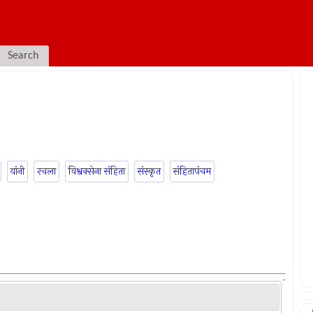
Search
यांनी
रचला
विश्वक्सेना संहिता
संस्कृत
संहितापंचम