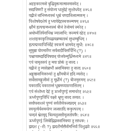
अहङ्कारमनो बुद्धियुक्तमात्मानमानयेत् ।
सदाविष्णौ तु संयोज्य धातुदेहं सुशोधयेत् ॥४५॥
यद्बीजं नाभिमध्यस्थं धूम्रं चण्डानिलात्मकम् ।
विशोषयेदशेषं तु ध्यायेद्देहस्थकल्मषम् ॥४६॥
क्षौमं हृत्पद्ममध्यस्थं बीजं तेजोमयं स्मरेत् ।
अथोर्ध्वतिर्यगाभिश्च ज्वालाभि: कल्मषं दहेत् ॥४७॥
शशाङ्काकृतिवद्धायन्नम्बरस्थं सुधाम्बुधिम् ।
हृत्पद्मव्यापिभिर्देहं स्वकर्म भ्रामयेत् सुधी: ॥४८॥
सुषुम्ना योगमार्गेण सर्वनाडीविसर्पिभि:(?) ।
पश्चाच्छब्दादिविषयान् योजयेन्मूर्ध्निमध्यमे ॥४९॥
एवं चामृतरूपं तु मया प्रोक्तं तु नारद ।
यद्बीजं तु न्यसेन्नाभौ अनामिक्या तु नारद ॥५०॥
अङ्गुष्ठानामिकाभ्यां तु क्षौमबीजं हृदि न्यसेत् ।
सर्वासामङ्गुलीनां तु मूर्ध्नीमं (?) बीजमुत्तमम् ॥५१॥
यकारादि वकारान्तं धूम्रमव्यारुणासितम् ।
एवं संशोध्य देहं तु ऊर्ध्वपुण्ड्रं समाचरेत् ॥५२॥
ऊर्ध्वपुण्ड्रविधिं वक्ष्ये श्रृणु नारद तत्त्वत: ।
सर्वाघनाशनं पुण्यं सर्वतीर्थफलप्रदम् ॥५३॥
स्वमूर्त्यर्चनमन्त्रेण ललाटादि ककुत्परम् ।
चन्दनं श्वेतमृद् बिल्वतुलसीमूलतोयकै: ॥५४॥
ऊर्ध्वपुण्ड्रं लिखेद्विद्वाननामिक्या तु साधक: ।
द्वादश (-शै: ?) द्वादशैर्मासैर्नामभिर्वा विशुद्धये ॥५५॥