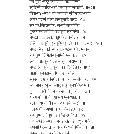
एवं पूतो भवेदूर्ध्वपुण्ड्राणां धारणान्मुने ।
सृष्टिस्थित्यादिवशतो हस्ताङ्गन्यासयोर्द्वयो: ॥५६॥
विनाभ्य(-प्य?)र्चा फलवती मूर्तिमन्त्रप्रभावत: ।
आराधनक्रमं वक्ष्ये द्वारपूजादि नारद ॥५७॥
साधक:सिद्धसर्वाङ्ग: सुभगो रोगवर्जित: ।
कुष्ठापस्माररहितो द्वारपूजां समाचरेत् ॥५८॥
चण्डप्रचण्डगरुडा: चतुर्थ्यन्तं नमोऽन्तकम् ।
दक्षिणोत्तरपूर्वे तु(-पूर्वेषु?) द्वारे च प्रणवै: सह ॥५९॥
चण्डाधरे तु चक्रं स्यात् प्रचण्डस्याधरेऽम्बुजम् ।
गन्धपुप्पादिभिर्द्वारपूजामेवं समाचरेत् ॥६०॥
अथवा द्वारपूजाया: क्रमं श्रृणु महामुने ।
चण्डादीन् पूर्ववत् पूज्य चक्रादिरहितेन तु ॥६१॥
धातारं पूजयेद्वामे विधातारं तु दक्षिणे ।
सूत्रस्य दक्षिणे स्थित्वा आचार्यो मन्त्रवितम: ॥६२॥
अधोभागे तु भूमि: स्यादुपर्यङ्गं पूजयेच्छ्रियम् ।
दुर्गा गणपती चैव कवाटस्थौ प्रपूजयेत् ॥६३॥
शङ्गपद्मनिधी चैव शाखयोर्मूलदेशत: ।
गङ्गां च यमुनां चैव कवाटाधारके न्यसेत् ॥६४॥
उत्कर्षणीं कर्षणीं च अन्तर्यन्त्रे ह्यधोपरि ।
गन्धपुष्पाक्षतैर्धूपै: दीपाद्यैर्द्वारमर्चयेत् ॥६५॥
अथ चण्डं प्रचण्डं च गरुडान्तं(-डं च?)समर्चयेत् ।
प्रणवादि स्ननाम्ना च मन्त्रमित्?यभिधीयते ॥६६॥
पूर्ववत् पूजयेद्द्वारदेवांस्तन्त्रविचक्षण: ।