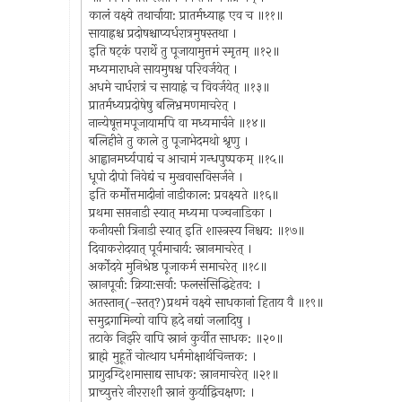
कालं वक्ष्ये तथार्चाया: प्रातर्मध्याह्न एव च ॥११॥
सायाह्नश्च प्रदोषश्चाप्यर्धरात्रमुषस्तथा ।
इति षट्कं परार्थे तु पूजायामुत्तमं स्मृतम् ॥१२॥
मध्यमाराधने सायमुषश्च परिवर्जयेत् ।
अधमे चार्धरात्रं च सायाह्नं च विवर्जयेत् ॥१३॥
प्रातर्मध्यप्रदोषेषु बलिभ्रमणमाचरेत् ।
नान्येषूत्तमपूजायामपि वा मध्यमार्चने ॥१४॥
बलिहीने तु काले तु पूजाभेदमथो श्रृणु ।
आह्वानमर्घ्यपाद्यं च आचामं गन्धपुष्पकम् ॥१५॥
धूपो दीपो निवेद्यं च मुखवासविसर्जने ।
इति कर्मोत्तमादीनां नाडीकाल: प्रवक्ष्यते ॥१६॥
प्रथमा सप्तनाडी स्यात् मध्यमा पञ्चनाडिका ।
कनीयसी त्रिनाडी स्यात् इति शास्त्रस्य निश्चय: ॥१७॥
दिवाकरोदयात् पूर्वमाचार्य: स्नानमाचरेत् ।
अर्कोदये मुनिश्रेष्ठ पूजाकर्म समाचरेत् ॥१८॥
स्नानपूर्वा: क्रिया:सर्वा: फलसंसिद्धिहेतव: ।
अतस्तान्(-स्तत्?)प्रथमं वक्ष्ये साधकानां हिताय वै ॥१९॥
समुद्रगामिन्यो वापि ह्रदे नद्यां जलादिषु ।
तटाके निर्झरे वापि स्नानं कुर्वीत साधक: ॥२०॥
ब्राह्मे मुहूर्ते चोत्थाय धर्ममोक्षार्थचिन्तक: ।
प्रागुदग्दिशमासाद्य साधक: स्नानमाचरेत् ॥२१॥
प्राच्युत्तरे नीरराशौ स्नानं कुर्याद्विचक्षण: ।