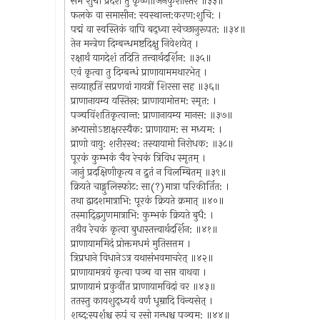
समे शुचौ प्रदेशे तु कृष्णाजिनकुशास्तरे ॥३३॥
फलके वा समासीन: स्वस्थान्त:करण:शुचि: ।
पद्मं वा स्वस्तिकं वापि बद्ध्वा स्वेच्छानुरूपत: ॥३४॥
तेन मन्त्रेण दिग्बन्धमष्टदिक्षु निवेशयेत् ।
रक्षार्थं यागदेशं तदिति तत्त्वार्थदर्शिन: ॥३५॥
एवं कृत्वा तु दिग्बन्धं प्राणायाममथारभेत् ।
सव्याहृतिं सप्रणवां गायत्रीं शिरसा सह ॥३६॥
प्राणानायम्य यस्तिस्र: प्राणायामोत्तम: स्मृत: ।
पञ्चविंशतिकृत्वान्त: प्राणानायम्य मानस: ॥३७॥
अभ्यासोऽष्टाक्षरस्यैक: प्राणायाम: स मध्यम: ।
प्राणो वायु: शरीरस्थ: तस्यायामो निरोधक: ॥३८॥
पूरकं कुम्भकं चैव रेचकं त्रिविध स्मृतम् ।
जानुं प्रदक्षिणीकृत्य न द्रुतं न विलम्बितम् ॥३९॥
क्रियते चाङ्गुलिस्फोट: सा(?)मात्रा परिकीर्तित: ।
तथा द्वादशमात्राभि: पूरकं क्रियते क्रमात् ॥४०॥
तस्माद्द्विगुणमात्राभि: कुम्भकं क्रियते बुधै: ।
तथैव रेचकं कृत्वा बुधास्तत्त्वार्थदर्शिन: ॥४१॥
प्राणायाममिदं प्रोक्तमधमं मुतिसत्तम ।
त्रिप्रधाने विधानेऽत्र यथासंभवमाचरेत् ॥४२॥
प्राणायामत्रयं कृत्वा पञ्च वा सप्त वाथवा ।
प्राणायामं प्रकुर्वीत प्राणायामविदां वर ॥४३॥
ततस्तु कायशुद्ध्यर्थं वर्णं धूम्रादि विन्यसेत् ।
शब्द:स्पर्शश्च रूपं च रसो गन्धश्च पञ्चम: ॥४४॥