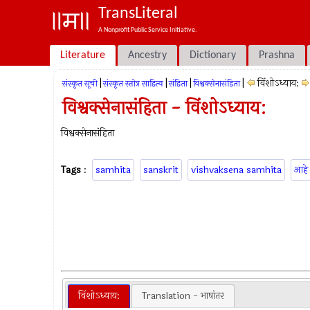
TransLiteral
A Nonprofit Public Service Initiative.
Literature
Ancestry
Dictionary
Prashna
|
|
|
|
विंशोऽध्याय:
संस्कृत सूची
संस्कृत स्तोत्र साहित्य
संहिता
विश्वक्सेनासंहिता
विश्वक्सेनासंहिता - विंशोऽध्याय:
विश्वक्सेनासंहिता
Tags
:
samhita
sanskrit
vishvaksena samhita
आहे
विंशोऽध्याय:
Translation - भाषांतर