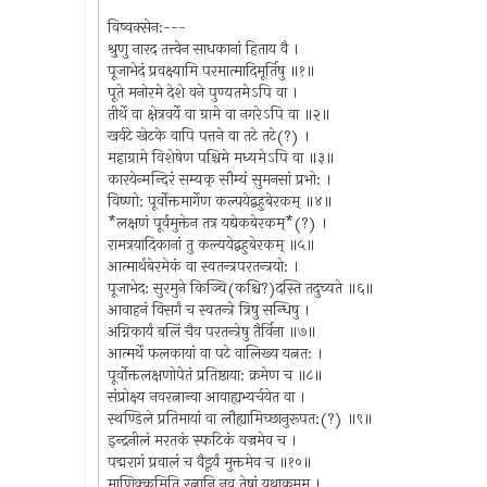
विष्वक्सेन:---
श्रुणु नारद तत्त्वेन साधकानां हिताय वै ।
पूजाभेदं प्रवक्ष्यामि परमात्मादिमूर्तिषु ॥१॥
पूते मनोरमे देशे वने पुण्यतमेऽपि वा ।
तीर्थे वा क्षेत्रवर्ये वा ग्रामे वा नगरेऽपि वा ॥२॥
खर्वटे खेटके वापि पत्तने वा तटे तटे(?) ।
महाग्रामे विशेषेण पश्चिमे मध्यमेऽपि वा ॥३॥
कारयेन्मन्दिरं सम्यक् सौम्यं सुमनसां प्रभो: ।
विष्णो: पूर्वोक्तमार्गेण कल्पयेद्बहुबेरकम् ॥४॥
*लक्षणं पूर्वमुक्तेन तत्र यद्येकबेरकम्*(?) ।
रामत्रयादिकानां तु कल्ययेद्बहुबेरकम् ॥५॥
आत्मार्थबेरमेकं वा स्वतन्त्रपरतन्त्रयो: ।
पूजाभेद: सुरमुने किञ्चि(कश्चि?)दस्ति तदुच्यते ॥६॥
आवाहनं विसर्गं च स्वतन्त्रे त्रिषु सन्धिषु ।
अग्निकार्यं बलिं चैव परतन्त्रेषु तैर्विना ॥७॥
आत्मर्थे फलकायां वा पटे वालिख्य यत्नत: ।
पूर्वोक्तलक्षणोपेतं प्रतिष्ठाया: क्रमेण च ॥८॥
संप्रोक्ष्य नवरत्नान्वा आवाह्यभ्यर्चयेत वा ।
स्थण्डिले प्रतिमायां वा लौह्यामिच्छानुरूपत:(?) ॥९॥
इन्द्रनीलं मरतकं स्फटिकं वज्रमेव च ।
पद्मरागं प्रवालं च वैडूर्यं मुक्तमेव च ॥१०॥
माणिक्कमिति रत्नानि नव तेषां यथाक्रमम् ।