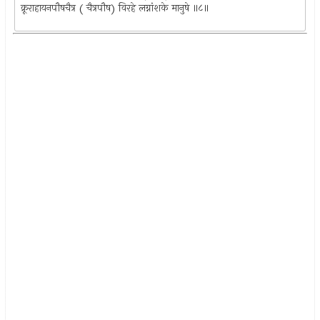
क्रूराहायनपौषचैत्र ( चैत्रपौष) विरहे लग्नांशके मानुषे ॥८॥