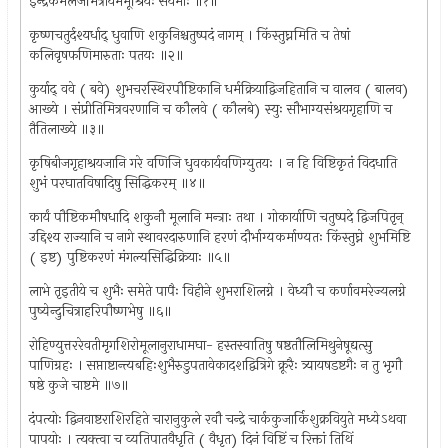
इन्द्रकमलजमित्रार्यमभूश्रियः सयमाः ॥१॥
कृष्णचतुर्दश्यर्धाद् धुवाणि शकुनिश्चतुष्पदं नागम् । किंस्तुघ्नमिति च तेषां
कलिवृषफणिमारुताः पतयः ॥२॥
कुर्याद् ववे ( बवे) शुभचरस्थिरपौष्टिकानि धर्मक्रियाद्विजहितानि च वालव ( बालव)
आख्ये । संप्रीतिमित्रवरणानि च कौलवे ( कौलबे) स्युः सौभाग्यसंश्रयगृहाणि च
तैतिलाख्ये ॥३॥
कृषिबीजगृहाश्रयजानि गरे वणिजि धुवकार्यवणिग्युतयः । न हि विष्टिकृतं विदधाति
शुभं परघातविषादिषु सिद्धिकरम् ॥४॥
कार्यं पौष्टिकमौषधादि शकुनौ मूलानि मन्त्राः तथा । गोकार्याणि चतुष्पदे द्विजपितृन्
उद्दिश्य राज्यानि च नागे स्थावरदारुणानि हरणं दौर्भाग्यकर्माण्यतः किंस्तुघ्ने शुभमिष्टि
( इष्ट) पुष्टिकरणं मंगल्यसिद्धिक्रियाः ॥५॥
लाभे तृइतीये च शुभैः समेते पापैः विहीने शुभराशिलग्ने । वेध्यौ च कर्णावमरेज्यलग्ने
पुष्येन्दुचित्राहरिपौष्णभेषु ॥६॥
रोहिण्युत्तररेवतीमृगशिरोमूलानुराधामघा- हस्तस्वातिषु षष्ठतौलिमिथुनेषूद्यत्सु
पाणिग्रहः । सप्ताष्टान्त्यबहिःशुभैरुडुपतावेकादशद्वित्रिगे क्रूरैः त्र्यायषडष्टगैः न तु भृगौ
षष्ठे कुजे चाष्टमे ॥७॥
दंपत्योः द्विनवाष्टराशिरहिते चारानुकुले रवौ चन्द्रे चार्ककुजार्किशुक्रवियुते मध्येऽथवा
पापयोः । त्यक्त्वा च व्यतिपातवैधृति ( वैधृत) दिनं विष्टिं च रिक्तां तिथिं