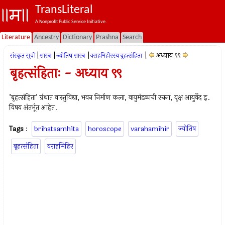
TransLiteral
A Nonprofit Public Service Initiative.
Literature
Ancestry
Dictionary
Prashna
Search
|
|
|
|
अध्याय ९९
संस्कृत सूची
शास्त्रः
ज्योतिष शास्त्रः
वराहमिहीरस्य बृहत्संहिताः
बृहत्संहिताः - अध्याय ९९
’बृहत्संहिता’ ग्रंथात वास्तुविद्या, भवन निर्माण कला, वायुमंडळाची रचना, वृक्ष आयुर्वेद इ.
विषय अंतर्भूत आहेत.
Tags
:
brihatsamhita
horoscope
varahamihir
ज्योतिष
बृहत्संहिता
वराहमिहिर