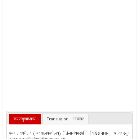
करणगुणाध्यायः
Translation - भाषांतर
वववालवकौलव ( बवबालवकौलब) तैतिलाख्यगरवणिजविष्टिसंज्ञानाम् । पतयः स्युः