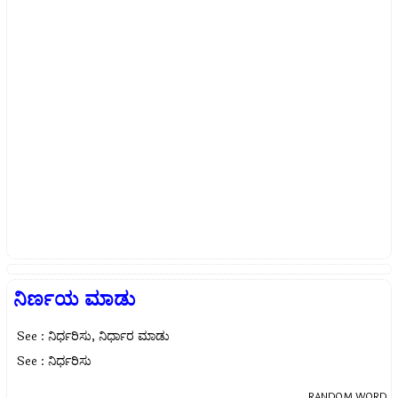
ನಿರ್ಣಯ ಮಾಡು
See : ನಿರ್ಧರಿಸು, ನಿರ್ಧಾರ ಮಾಡು
See : ನಿರ್ಧರಿಸು
RANDOM WORD