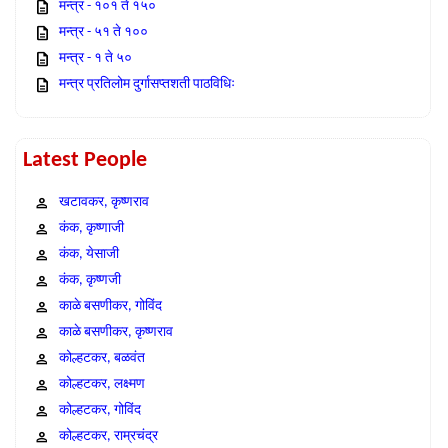
मन्त्र - १०१ ते १५०
मन्त्र - ५१ ते १००
मन्त्र - १ ते ५०
मन्त्र प्रतिलोम दुर्गासप्तशती पाठविधिः
Latest People
खटावकर, कृष्णराव
कंक, कृष्णाजी
कंक, येसाजी
कंक, कृष्णजी
काळे बसणीकर, गोविंद
काळे बसणीकर, कृष्णराव
कोल्हटकर, बळवंत
कोल्हटकर, लक्ष्मण
कोल्हटकर, गोविंद
कोल्हटकर, राम्रचंद्र