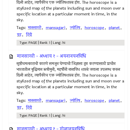
दिली आहेत, त्यापैकीच एक ज्योतिषशास्त्र होय. The horoscope is a
stylized map of the planets including sun and moon over a
specific location at a particular moment in time, in the
sky.
Tags:
मानसागरी
,
mansagari
,
ज्योतिष
,
horoscope
,
planet
,
ग्रह
,
हिंदी
Type: PAGE | Rank: 1 | Lang: hi
मानसागरी - अध्याय १ - अयनानयनविधि
सृष्टीचमत्काराची कारणे समजून घेण्याची जिज्ञासा तृप्त करण्यासाठी प्राचीन
भारतातील बुद्धिमान ऋषीमुनी, महर्षींनी नानाविध शास्त्रे जगाला उपलब्ध करून
दिली आहेत, त्यापैकीच एक ज्योतिषशास्त्र होय. The horoscope is a
stylized map of the planets including sun and moon over a
specific location at a particular moment in time, in the
sky.
Tags:
मानसागरी
,
mansagari
,
ज्योतिष
,
horoscope
,
planet
,
ग्रह
,
हिंदी
Type: PAGE | Rank: 1 | Lang: hi
मानसागरी - अध्याय १ - गोलानयनविधि