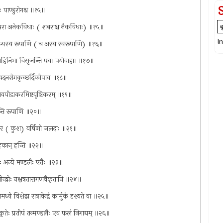
ः पाण्डुरोगश्च ॥१५॥
ाः शबरा अनेकविधाः ( शबराश्च नैकविधाः) ॥१५॥
I
ति चाप्यस्य रूपाणि ( च अस्य स्वरूपाणि) ॥१६॥
लाहिनिभा विसृजन्ति पयः पयोवाहाः ॥१७॥
रहवदनरोगकृच्छर्दिकोपाय ॥१८॥
ालवपीडाकरमिष्टवृष्टिकरम् ॥१९॥
भवन्ति रूपाणि ॥२०॥
ांकुर ( कुश) वर्षिणो जलदाः ॥२१॥
ैदेहकान् हन्ति ॥२२॥
गुः अन्ये मण्डलैः एतैः ॥२३॥
रवीन्द्वोः नक्षत्रतारागणवैकृतानि ॥२४॥
ाममध्ये विशेद्वा रात्रावेन्द्रं कार्मुकं दृश्यते वा ॥२५॥
प्रकृतेः प्रतीपं तन्मण्डलैः एव फलं निगाद्यम् ॥२६॥