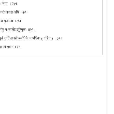
्रजाः कंपाः ॥२७॥
प्यन्ते जनाश्च अपि ॥२७॥
राश्च भूपालाः ॥२८॥
ो येषु न कालोऽद्भुतेषूक्तः ॥२९॥
ं कुलिशधरोऽभ्यधिकं च षष्टितः ( षष्टिकं) ॥३०॥
ननृपनाशनो भवति ॥३१॥