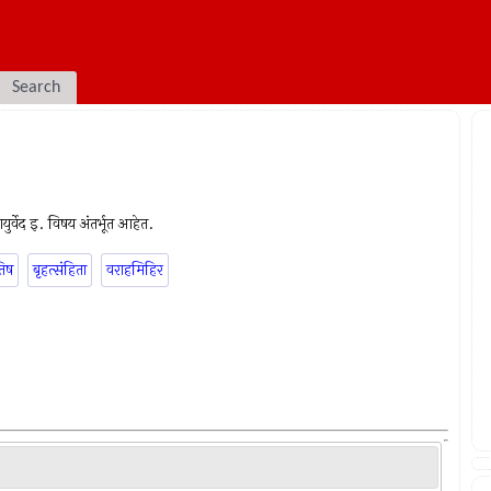
Search
आयुर्वेद इ. विषय अंतर्भूत आहेत.
तिष
बृहत्संहिता
वराहमिहिर