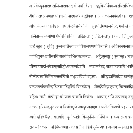
आग्नेयेऽंबुदनाशः सलिलाशयसंक्षयो नृपतिवैरम् । दद्रूविचर्चिकाज्वरविसर्पिका
दीप्तौजसः प्रचण्डाः पीड्यन्ते चाश्मकांगबाह्लीकाः । तंगणकलिंगवंगद्रविड
अभिजित्श्रवणधनिष्ठाप्राजापत्येन्द्रवैश्वमैत्राणि । सुरपतिमण्डलमेतद् भवन्
चलिताचलवर्ष्माणो गंभीरविराविणः तडिद्वन्तः ( तडित्वन्तः) । गवलालिकु
एन्द्रं स्तुत ( श्रुति) कुलजातिख्यातावनिपालगणपविध्वंसि । अतिसारगलग्
काशियुगन्धरपौरवकिरातकीराभिसारहलमद्राः । अर्बुदसुराष्ट्र ( सुवास्तु) म
पौष्णाप्यार्द्राश्लेषामूलाहिर्बुध्न्यवरुणदेवानि । मण्डलमेतद् वारुणमस्यापि 
नीलोत्पलालिभिन्नाञ्जनत्विषो मधुरराविणो बहुलाः । तडिदुद्भासितदेहा धार
वारुणमर्णवसरिदाश्रितघ्नमतिवृष्टिदं विगतवैरम् । गोनर्दचेदिकुकुरान् किरातव
षड्भिः मासैः कंपो द्वाभ्यां पाकं च याति निर्घातः । अन्यान् अपि उत्पातान् ज
उल्का हरिश्चन्द्रपुरं रजश्च निर्घातभूकंपककुप्प्रदाहाः । वातोऽतिचण्डो ग्रहणं 
व्यभ्रे वृष्टिः वैकृतं वातवृष्टिः धूमोऽनग्नेः विस्फुलिग्गार्चिषो वा । वन्यं सत्त्वं ग्र
सन्ध्याविकाराः परिवेषखण्डा नद्यः प्रतीपा दिवि तूर्यनादाः । अन्यग यत्स्यात् 