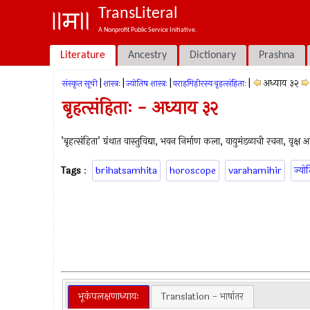
TransLiteral
A Nonprofit Public Service Initiative.
Literature
Ancestry
Dictionary
Prashna
|
|
|
|
अध्याय ३२
संस्कृत सूची
शास्त्रः
ज्योतिष शास्त्रः
वराहमिहीरस्य बृहत्संहिताः
बृहत्संहिताः - अध्याय ३२
’बृहत्संहिता’ ग्रंथात वास्तुविद्या, भवन निर्माण कला, वायुमंडळाची रचना, वृक्ष 
Tags
:
brihatsamhita
horoscope
varahamihir
ज्यो
भूकंपलक्षणाध्यायः
Translation - भाषांतर