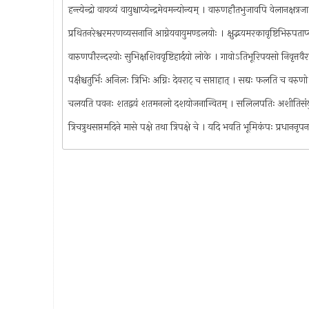
हन्त्येन्द्रो वायव्यं वायुश्चाप्येन्द्रमेवमन्योन्यम् । वारुणहौतभुजावपि वेलानक्षत
प्रथितनरेश्वरमरणव्यसनानि आग्नेयवायुमण्डलयोः । क्षुद्भयमरकावृष्टिभिरुपता
वारुणपौरन्दरयोः सुभिक्षशिववृष्टिहार्दयो लोके । गावोऽतिभूरिपयसो निवृत्तवै
पक्षैश्चतुर्भिः अनिलः त्रिभिः अग्निः देवराट् च सप्ताहात् । सद्यः फलति च वरुण
चलयति पवनः शतद्वयं शतमनलो दशयोजनान्वितम् । सलिलपतिः अशीतिसंयुत
त्रिचत्रुथसप्तमदिने मासे पक्षे तथा त्रिपक्षे चे । यदि भवति भूमिकंपः प्रधा