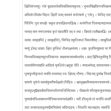
क्षितिकंपमाहुः एके बृहदन्तर्जलनिवासिसत्त्वकृतम् । भूभारखिन्नदिग्गजविश्राम
अनिलोऽनिलेन निहतः क्षितौ पतन् सस्वनं करोत्यन्ये ( एके) । केचित् त्वदृष
गिरिभिः पुरा सपक्षैः वसुधा प्रपतद्भिरुत्पद्भिश्च । आकंपिता पितामहमाहा
भगवन् नाम ममएतत्त्वया कृतं यदचलैति तन् न तथा । क्रियतेऽचलैश्चलद्भिः श
तस्याः सगद्गदगिरं ( सगड्गदगिरं) किंचित् स्फुरिताधरं विनतमीषत् । साश्र
मन्युं हरेन्द्र धात्र्याः क्षिप कुलिशं शैलपक्षभंगाय । शक्रः कृतमित्युक्त्वा
किन्त्वनिलदहनसुरपतिवरुणाः सदसत्फलावबोधार्थम् । प्राग् द्वित्रिचतुर्भागेष
चत्वार्यार्यम्णाद्यानि आदित्यं मृगशिरोऽश्वयुक् चेति । मण्डलमेतद् वायव्यमस्
धूमाकुलीकृताशे नभसि नभस्वान् रजः क्षिपन् भौमम् । विरुजन् द्रुमांश्च 
वायव्ये भूकंपे सस्यांबुवनौषधीक्षयोऽभिहितः । श्वयथुश्वासौन्मादज्वरकासभ
रूपायुधभृद्वैद्यास्त्रीकविगान्धर्वपण्यशिल्पिजनाः । पीड्यन्ते सौराष्ट्रककुरुमघ
पुष्याग्नेयविशाखाभरणीपित्र्याजभाग्यसंज्ञानि । वर्गो हौतभुजोऽयं करोति र
तारा उल्कापातावृतमादीप्तमिवांबरं सदिग्दाहम् । विचरति मरुत्सहायः सप्तार्च