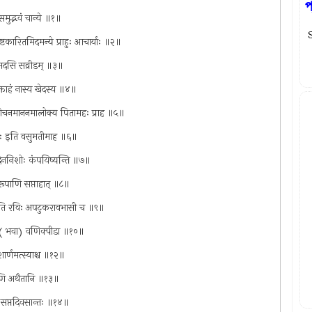
প
समुद्भवं चान्ये ॥१॥
S
्टकारितमिदमन्ये प्राहुः आचार्याः ॥२॥
मरसदसि सव्रीडम् ॥३॥
क्ताहं नास्य खेदस्य ॥४॥
ुविलोचनमाननमालोक्य पितामहः प्राह ॥५॥
 मा भैः इति वसुमतीमाह ॥६॥
ु दिननिशोः कंपयिष्यन्ति ॥७॥
य रूपाणि सप्ताहात् ॥८॥
विचरति रविः अपटुकरावभासी च ॥९॥
वो ( भवा) वणिक्पीडा ॥१०॥
दशार्णमत्स्याश्च ॥१२॥
ूपाणि अथैतानि ॥१३॥
िः सप्तदिवसान्तः ॥१४॥