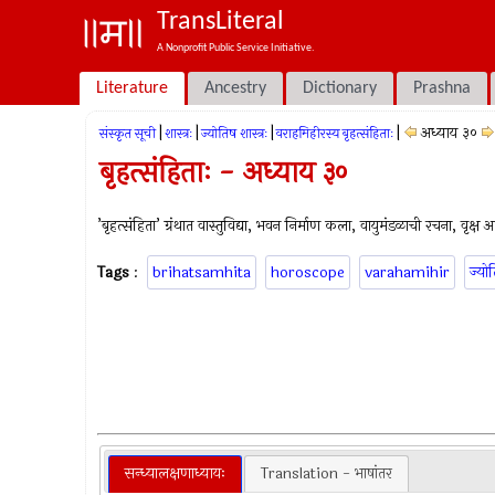
TransLiteral
A Nonprofit Public Service Initiative.
Literature
Ancestry
Dictionary
Prashna
|
|
|
|
अध्याय ३०
संस्कृत सूची
शास्त्रः
ज्योतिष शास्त्रः
वराहमिहीरस्य बृहत्संहिताः
बृहत्संहिताः - अध्याय ३०
’बृहत्संहिता’ ग्रंथात वास्तुविद्या, भवन निर्माण कला, वायुमंडळाची रचना, वृक्ष 
Tags
:
brihatsamhita
horoscope
varahamihir
ज्यो
सन्ध्यालक्षणाध्यायः
Translation - भाषांतर