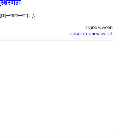
ुरश्चरणता
पुरश्—चरण—ता
f.
f.
RANDOM WORD
SUGGEST A NEW WORD!