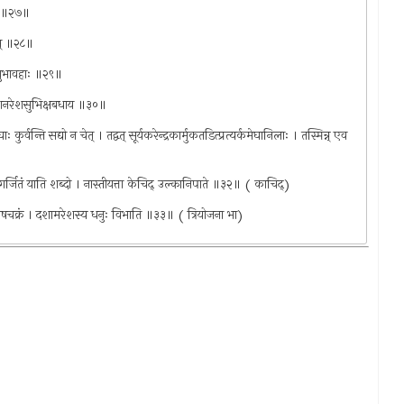
ाः ॥२७॥
ाम् ॥२८॥
 शुभावहाः ॥२९॥
 देशनरेशसुभिक्षबधाय ॥३०॥
कुर्वन्ति सद्यो न चेत् । तद्वत् सूर्यकरेन्द्रकार्मुकतडित्प्रत्यर्कमेघानिलाः । तस्मिन्न् एव
नां गर्जितं याति शब्दो । नास्तीयत्ता केचिद् उल्कानिपाते ॥३२॥ ( काचिद्)
परिवेषचक्रं । दशामरेशस्य धनुः विभाति ॥३३॥ ( त्रियोजना भा)