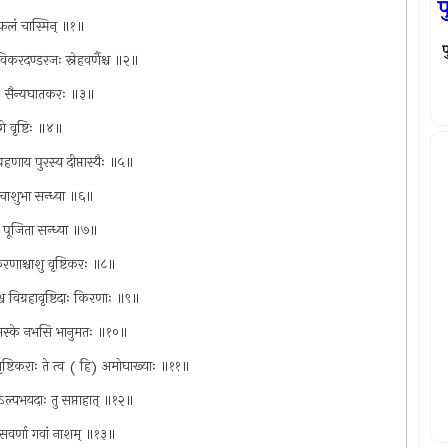
प
ैः फलं चास्मिन् ॥१॥
िकरदण्डरजः स्नेहवर्णैश्च ॥२॥
्वनः सैन्यघातकरः ॥३॥
गे वृष्टिः ॥४॥
ग्रहणाय पुरस्य दीप्तास्यैः ॥५॥
ि चाशुभा सन्ध्या ॥६॥
 पूजिता सन्ध्या ॥७॥
िरणाश्चाशु वृष्टिकरः ॥८॥
च विग्रहावृष्टिदाः किरणाः ॥९॥
वितमस्के नभसि भानुमतः ॥१०॥
 वृष्टिकराः ते त्व ( हि) अमोघाख्याः ॥११॥
ेऽल्पभयदाः तु सप्ताहात् ॥१२॥
ूमसवर्णा गवां नाशम् ॥१३॥