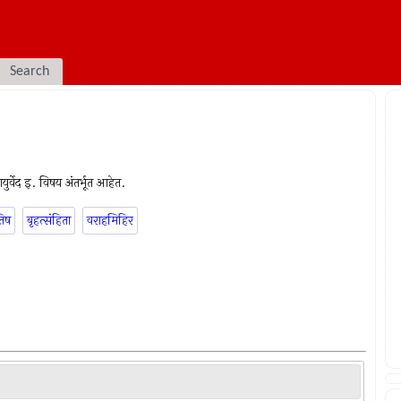
Search
आयुर्वेद इ. विषय अंतर्भूत आहेत.
तिष
बृहत्संहिता
वराहमिहिर