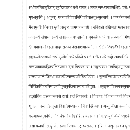
अर्धास्तमितानुदितात् सूर्यादस्पष्टभं नभो यावत् । तावत् सन्ध्याकालश्चिह्नैः एत
मृगशकुनि ( शकुन) पवनपरिवेषपरिधिपरिघाभ्रवृक्षसुरचापैः । गन्धर्वनगररव
भैरवमुच्चैः विरुवन् मृगोऽसकृद् ग्रामघातमाचष्टे । रविदीप्तो दक्षिणतो महास
अपसव्ये संग्रामः सव्ये सेनासमागमः शान्ते । मृगचक्रे पवने वा सन्ध्यायां मिश्र
दीप्तमृगाण्डजविरुता प्राक् सन्ध्या देशनाशमाख्याति । दक्षिणदिक्स्थैः विरुता 
गृहतरुतोरणमथने सपांशुलोष्टौत्करेऽनिले प्रबले । भैरवरावे रूक्षे खगपातिन
मन्दपवनावघट्टितचलितपलाशद्रुमा विपवना वा । मधुरस्वरशान्तविहंगमृगरुता
सन्ध्याकाले स्निग्धा दण्डतडित्मत्स्यपरिधिपरिवेषाः । सुरपतिचापैरावतरविक
विच्छिन्नविषमविध्वस्तविकृतकुटिलापसव्यपरिवृत्ताः । तनुह्रस्वविकलकलुषाश्
उद्द्योतिनः प्रसन्ना ऋजवो दीर्घाः प्रदक्षिणावर्ताः । किरणाः शिवाय जगतो 
शुक्लाः करा दिनकृतो दिवादिमध्यान्तगामिनः स्निग्धाः । अव्युच्छिन्ना ऋजवो
कल्माषबभ्रुकपिला विचित्रमाञ्जिष्ठहरितशबलाभाः । त्रिदिवानुबन्धिनोऽवृष्टय
ताम्रा बलपतिमृत्युं पीतारुणसन्निभाश्च तद् व्यसनम् । हरिताः पशुसस्यबधं ध