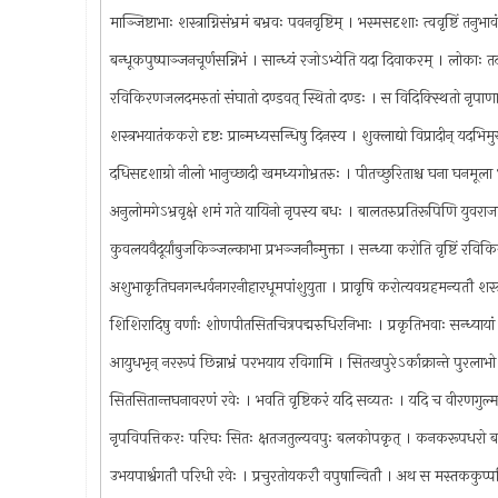
माञ्जिष्टाभाः शस्त्राग्निसंभ्रमं बभ्रवः पवनवृष्टिम् । भस्मसदृशाः त्ववृष्टिं 
बन्धूकपुष्पाञ्जनचूर्णसन्निभं । सान्ध्यं रजोऽभ्येति यदा दिवाकरम् । लोकाः
रविकिरणजलदमरुतां संघातो दण्डवत् स्थितो दण्डः । स विदिक्स्थितो नृपाणामशु
शस्त्रभयातंककरो दृष्टः प्रान्मध्यसन्धिषु दिनस्य । शुक्लाद्यो विप्रादीन् यद
दधिसदृशाग्रो नीलो भानुच्छादी खमध्यगोभ्रतरुः । पीतच्छुरिताश्च घना घनमूला
अनुलोमगेऽभ्रवृक्षे शमं गते यायिनो नृपस्य बधः । बालतरुप्रतिरूपिणि युवराजा
कुवलयवैदूर्यांबुजकिञ्जल्काभा प्रभञ्जनौन्मुक्ता । सन्ध्या करोति वृष्टिं रव
अशुभाकृतिघनगन्धर्वनगरनीहारधूमपांशुयुता । प्रावृषि करोत्यवग्रहमन्यतौ श
शिशिरादिषु वर्णाः शोणपीतसितचित्रपद्मरुधिरनिभाः । प्रकृतिभवाः सन्ध्यायां
आयुधभृन् नररूपं छिन्नाभ्रं परभयाय रविगामि । सितखपुरेऽर्काक्रान्ते पुरला
सितसितान्तघनावरणं रवेः । भवति वृष्टिकरं यदि सव्यतः । यदि च वीरणगुल्मनि
नृपविपत्तिकरः परिघः सितः क्षतजतुल्यवपुः बलकोपकृत् । कनकरूपधरो बल
उभयपार्श्वगतौ परिधी रवेः । प्रचुरतोयकरौ वपुषान्वितौ । अथ स मस्तकक