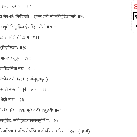
तनुभावं शबलकल्माषाः ॥१४॥
 तदा रोगशतैः निपीड्यते । शुक्लं रजो लोकविवृद्धिशान्तये ॥१५॥
I
भो दिक्षु द्विजादीनाम्द्विजातीनां ॥१६॥
भिमुखः तां निहन्ति दिशम् ॥१७॥
 भूरिवृष्टिकराः ॥१८॥
मात्ययोः मृत्युः ॥१९॥
िकिरणौद्भासिता सद्यः ॥२०॥
स्त्रकोपकरी ॥२१॥ ( पांशुधूमयुता)
 स्वर्तौ शस्ता विकृतिः अन्या ॥२२॥
भो भेदने नाशः ॥२३॥
भैः घनैः । दिवसभर्तुः अदीप्तदिगुद्भवैः ॥२४॥
वृद्धिदः सवितुरुद्गमकालसमुत्थितः ॥२५॥
ुप्परिचारिणः । परिधयोऽस्ति कणोऽपि न वारिणः ॥२६॥ ( कृतौ)