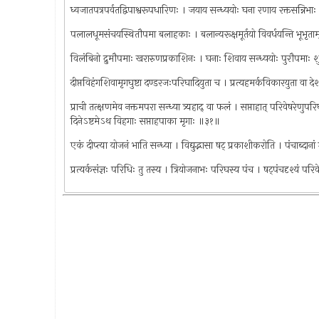
ध्वजातपत्रपर्वतद्विपाश्वरूपधारिणः । जयाय सन्ध्ययोः घना रणाय रक्तसन्निभ
पलालधूमसंचयस्थितौपमा बलाहकाः । बलान्यरूक्षमूर्तयो विवर्धयन्ति भूभृत
विलंबिनो द्रुमौपमाः खरारुणप्रकाशिनः । घनाः शिवाय सन्ध्ययोः पुरौपमाः
दीप्तविहंगशिवामृगघुष्टा दण्डरजःपरिघादियुता च । प्रत्यहमर्कविकारयुता वा
प्राची तत्क्षणमेव नक्तमपरा सन्ध्या त्र्यहाद् वा फलं । सप्ताहात् परिवेषरेणुपरिघाः 
दिनेऽष्टमेऽथ विहगाः सप्ताहपाका मृगाः ॥३१॥
एकं दीप्त्या योजनं भाति सन्ध्या । विद्युद्भासा षट् प्रकाशीकरोति । पंचाब्दा
प्रत्यर्कसंज्ञः परिधिः तु तस्य । त्रियोजनाभः परिघस्य पंच । षट्पंचदृश्यं 