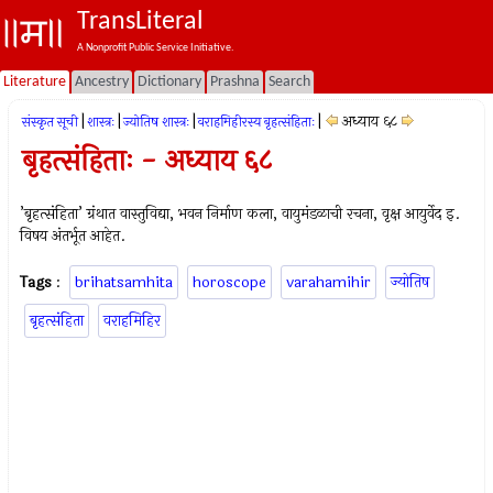
TransLiteral
A Nonprofit Public Service Initiative.
Literature
Ancestry
Dictionary
Prashna
Search
|
|
|
|
अध्याय ६८
संस्कृत सूची
शास्त्रः
ज्योतिष शास्त्रः
वराहमिहीरस्य बृहत्संहिताः
बृहत्संहिताः - अध्याय ६८
’बृहत्संहिता’ ग्रंथात वास्तुविद्या, भवन निर्माण कला, वायुमंडळाची रचना, वृक्ष आयुर्वेद इ.
विषय अंतर्भूत आहेत.
Tags
:
brihatsamhita
horoscope
varahamihir
ज्योतिष
बृहत्संहिता
वराहमिहिर