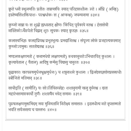
क्रूरो धनी स्थूलमतिः प्रतीतः ताम्रच्छविः स्यात् परिहासशीलः उरो । अंघ्रि ( अन्ह्रि)
हस्तेष्वसिशक्तिपाश- परश्वधांकः स ( अग़्कश्च) जघन्यनामा ॥३४॥
कुब्जो नाम्ना यः स शुद्धो ह्यधस्तात् क्षीणः किंचित् पूर्वकाये नतश्च । हंसासेवी
नास्तिकोऽर्थैरुपेतो विद्वान् शूरः सूचकः स्यात् कृतज्ञः ॥३५॥
कलास्वभिज्ञः कलहप्रियश्च प्रभूतभृत्यः प्रमदाजितश्च । संपूज्य लोकं प्रजहात्यकस्मात्
कुब्जोऽयमुक्तः सततोद्यतश्च ॥३६॥
मण्डलकक्षणमतो ( कनामधेयो लक्षणमतो) रुचकानुचरोऽभिचारवित् कुशलः ।
कृत्यावेताल ( वैताल) आदिषु कर्मसु विद्यासु चानुरतः ॥३७॥
वृद्धाकारः खरपरुषमूर्धजश्रूक्षमूर्धजः) च शत्रुनाशने कुशलः । द्विजदेवयज्ञयोगप्रसक्तधीः
स्त्रीजितो मतिमान् ॥३८॥
साचीइति ( सामीति) यः सोऽतिविरूपदेहः शशानुगामी खलु दुर्भगश्च । दाता
महारंभसमाप्तकार्यो गुणैः शशस्यैव भवेत् समानः ॥३९॥
पुरुषलक्षणमुक्तमिदम् मया मुनिमतानि निरीक्ष्य समासतः । इदमधीत्य नरो नृपसम्मतो
भवति सर्वजनस्य च वल्लभः ॥४०॥