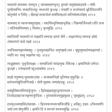
मालव्यो नागनासः समभुज ( नागनाससमभुज) युगलो जानुसंप्राप्तहस्तो । मांसैः
पूर्णांगसन्धिः समरुचिरतनुः मध्यभागे कृशश्च । पंचाष्टौ च ऊर्ध्वमास्यं श्रुतिविवरमपि
त्र्यंगुलोनं च तिर्यग् । दीप्ताक्षं सत्कपोलं समसितदशनं नातिमांसाधरोष्ठम् ॥१०॥
मालवान् स भरुकच्छसुराष्ट्रान् । लाटसिन्धुविषयप्रभृतींश्च । विक्रमार्जितधनोऽवति राजा
। पारियात्रनिलयान् ( निलयः) कृतबुद्धिः ॥११॥
सप्ततिवर्षो मालव्योऽयं त्यक्ष्यति सम्यक् प्राणां तीर्थे । लक्षणमेतत् सम्यक् प्रोक्तं
शेषनराणां चातो वक्ष्ये ॥१२॥
उपचितसमवृत्तलंबबाहुः । भुजयुगलप्रमितः समुच्छ्रयोऽस्य । मृदुतनुघनरोमनद्धगण्डो ।
भवति नरः खलु लक्षणेन भद्रः ॥१३॥
त्वक्षुक्रसारः पृथुपीनवक्षाः । सत्त्वाधिको व्याघ्रमुखः स्थिरश्च । क्षमान्वितो धर्मपरः
कृतज्ञो । गजेन्द्रगामी बहुशास्त्रवेत्ता ॥१४॥
प्राज्ञो वपुष्मान् सुललाटशंखः । कलास्वभिज्ञो धृतिमान् सुकुक्षिः ॥
सरोजगर्भद्युतिपाणिपादो । योगी सुनासः समसंहतभ्रूः ॥१५॥
नवांबुसिक्तावनिपत्रकुंकुम- । द्विपेन्द्रदानागुरुतुल्यगन्धता ।
शिरोरुहाश्चएकजकृष्णकुंचिताः । तुरंगनागोपमगुह्यगूढता ( गूढगुह्यता) ॥१६॥
हलमुशलगदासिशंखचक्र- । द्विपमकराब्जरथांकितांघ्रि ( अन्ह्रि) हस्तः ॥विभवमपि
जनोऽस्य बोभुजीति । क्षमति हि न स्वजनं स्वतन्त्रबुद्धिः ॥१७॥