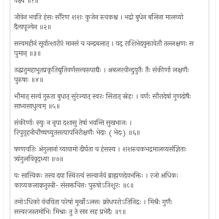
वक्ष्ये ॥१॥
जीवेन भवति हंसः सौरेण शशः कुजेन रुचकश्च । भद्रो बुधेन बलिना मालव्यो
दैत्यपूज्येन ॥२॥
सत्त्वमहीनं सूर्यात्शारीरं मानसं च चन्द्रबलात् । यद् राशिभेदयुक्तावेतौ तल्लक्षणः स
पुमान् ॥३॥
तद्धातुमहाभूतप्रकृतिद्युतिवर्णसत्त्वरूपाद्यैः । अबलरवीन्दुयुतैः तैः संकीर्णा लक्षणैः
पुरुषाः ॥४॥
भौमात् सत्त्वं गुरुता बुधात् सुरेज्यात् स्वरः सितात् स्नेहः । वर्णः सौरादेषां गुणदोषैः
साध्वसाधुत्वम् ॥५॥
संकीर्णाः स्युः न नृपा दशासु तेषां भवन्ति सुखभाजः ।
रिपुगृहनीचौच्चच्युतसत्पापनिरीक्षणैः भेदाः ( भेदः) ॥६॥
षण्णवतिः अंगुलानां व्यायामो दीर्घता च हंसस्य । शशरुचकभद्रमालव्यसंज्ञिताः
त्र्यंगुलविवृद्ध्या ॥७॥
यः सात्त्विकः तस्य दया स्थिरत्वं सत्त्वार्जवं ब्राह्मणदेवभक्तिः । रजो अधिकः
काव्यकलाक्रतुस्त्री- संसक्तचित्तः पुरुषोऽतिशूरः ॥८॥
तमोऽधिको वंचयिता परेषां मूर्खोऽलसः क्रोधपरोऽतिनिद्रः । मिश्रैः गुणैः
सत्त्वरजस्तमोभिः मिश्राः तु ते सप्त सह प्रभेदैः ॥९॥