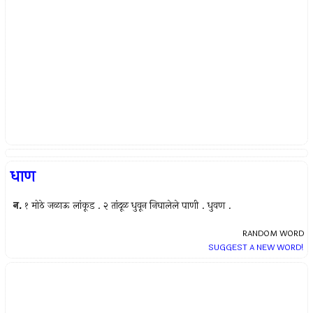
धाण
न.
१ मोठे जळाऊ लांकूड . २ तांदूळ धुवून निघालेले पाणी . धुवण .
RANDOM WORD
SUGGEST A NEW WORD!