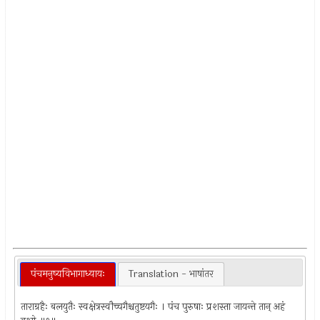
पंचमनुष्यविभागाध्यायः
Translation - भाषांतर
ताराग्रहैः बलयुतैः स्वक्षेत्रस्वौच्चगैश्चतुष्टयगैः । पंच पुरुषाः प्रशस्ता जायन्ते तान् अहं