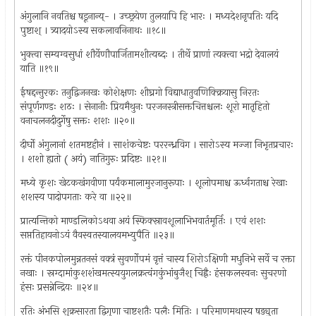
अंगुलानि नवतिश्च षडूनान्य्- । उच्छ्रयेण तुलयापि हि भारः । मध्यदेशनृपतिः यदि
पुष्टाश् । त्र्यादयोऽस्य सकलावनिनाथः ॥१८॥
भुक्त्वा सम्यग्वसुधां शौर्येणौपार्जितामशीत्यब्दः । तीर्थे प्राणां त्यक्त्वा भद्रो देवालयं
याति ॥१९॥
ईषद्दन्तुरकः तनुद्विजनखः कोशेक्षणः शीघ्रगो विद्याधातुवणिक्क्रियासु निरतः
संपूर्णगण्डः शठः । सेनानीः प्रियमैथुनः परजनस्त्रीसक्तचित्तश्चलः शूरो मातृहितो
वनाचलनदीदुर्गेषु सक्तः शशः ॥२०॥
दीर्घो अंगुलानां शतमष्टहीनं । साशंकचेष्टः पररन्ध्रविग । सारोऽस्य मज्जा निभृतप्रचारः
। शशो ह्यतो ( अयं) नातिगुरुः प्रदिष्टः ॥२१॥
मध्ये कृशः खेटकखंगवीणा पर्यंकमालामुरजानुरूपाः । शूलोपमाश्च ऊर्ध्वगताश्च रेखाः
शशस्य पादोपगताः करे वा ॥२२॥
प्रात्यन्तिको माण्डलिकोऽथवा अयं स्फिक्स्रावशूलाभिभवार्तमूर्तिः । एवं शशः
सप्ततिहायनोऽयं वैवस्वतस्यालयमभ्युपैति ॥२३॥
रक्तं पीनकपोलमुन्नतनसं वक्त्रं सुवर्णोपमं वृत्तं चास्य शिरोऽक्षिणी मधुनिभे सर्वे च रक्ता
नखाः । स्रग्दामांकुशशंखमत्स्ययुगलक्रत्वंगकुंभांबुजैश् चिह्नैः हंसकलस्वनः सुचरणो
हंसः प्रसन्नेन्द्रियः ॥२४॥
रतिः अंभसि शुक्रसारता द्विगुणा चाष्टशतैः पलैः मितिः । परिमाणमथास्य षड्युता