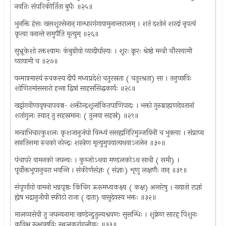
नवतिः संपरिकीर्तिता बुधैः ॥२५॥
भुनक्ति हंसः खसशूरसेनान् गान्धारगंगायामुनान्तरालम् । शतं दशोनं शरदां नृपत्वं
कृत्वा वनान्ते समुपैति मृत्युम् ॥२६॥
सुभ्रूकेशो रक्तश्यामः कंबुग्रीवो व्यादीर्घास्यः । शूरः क्रूरः श्रेष्ठो मन्त्री चौरस्वामी
व्यायामी च ॥२७॥
यन्मात्रमास्यं रुचकस्य दीर्घं मध्यप्रदेशे चतुरस्रता ( चतुरश्रता) सा । तनुच्छविः
शोणितमांससारो हन्ता द्विषां साहससिद्धकार्यः ॥२८॥
खट्वांगवीणावृषचापवज्र- शक्तीन्द्रशूलांकितपाणिपादः । भक्तो गुरुब्राह्मणदेवतानां
शतांगुलः स्यात् तु सहस्रमानः ( तुलया सहस्रं) ॥२९॥
मन्त्राभिचारकुशलः कृशजानुजंघो विन्ध्यं ससह्यगिरिमुज्जयिनीं च भुक्त्वा । संप्राप्य
सप्ततिसमा रुचको नरेन्द्रः शस्त्रेण मृत्युमुपयात्यथवाऽनलेन ॥३०॥
पंचापरे वामनको जघन्यः । कुब्जोऽथवा मण्डलकोऽथ साची ( समी) ।
पूर्वोक्तभूपानुचरा भवन्ति । संकीर्णसंज्ञः ( संज्ञाः) शृणु लक्षणैः तान् ॥३१॥
संपूर्णांगो वामनो भग्नपृष्ठः किंचिग ऊरूमध्यकक्ष्य ( कक्ष) अन्तरेषु । ख्यातो राज्ञां
ह्येष भद्रानुजीवी स्फीटो राजा ( दाता) वासुदेवस्य भक्तः ॥३२॥
मालव्यसेवी तु जघन्यनामा खण्डेन्दुतुल्यश्रवणः सुसन्धिः । शुक्रेण सारह् पिशुनः
कविश्च रूक्षच्छविः स्थूलकरांगुलीकः ॥३३॥