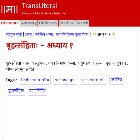
TransLiteral
A Nonprofit Public Service Initiative.
Literature
Ancestry
Dictionary
Prashna
Search
|
|
|
|
अध्याय १
संस्कृत सूची
शास्त्रः
ज्योतिष शास्त्रः
वराहमिहीरस्य बृहत्संहिताः
बृहत्संहिताः - अध्याय १
बृहत्संहिता ग्रंथात वास्तुविद्या, भवन निर्माण कला, वायुमंडळाची रचना, वृक्ष आयुर्वेद इ.
विषय अंतर्भूत आहेत.
Tags
:
brihatsamhita
horoscope
varahamihir
ज्योतिष
बृहत्संहिता
वराहमिहिर