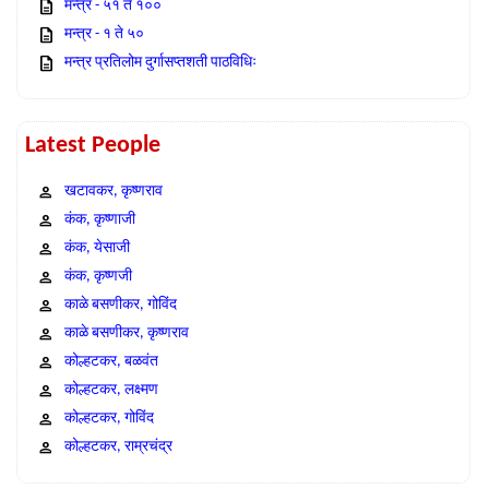
मन्त्र - ५१ ते १००
मन्त्र - १ ते ५०
मन्त्र प्रतिलोम दुर्गासप्तशती पाठविधिः
Latest People
खटावकर, कृष्णराव
कंक, कृष्णाजी
कंक, येसाजी
कंक, कृष्णजी
काळे बसणीकर, गोविंद
काळे बसणीकर, कृष्णराव
कोल्हटकर, बळवंत
कोल्हटकर, लक्ष्मण
कोल्हटकर, गोविंद
कोल्हटकर, राम्रचंद्र