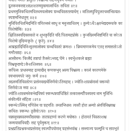
जयति जगतः प्रसूतिः विश्वात्मा सहजभूषणं नभसः ।
द्रुतकनकसदृशदशशतमयूखमालार्चितः सविता ॥१॥
प्रथममुनिकथितमवितथमवलोक्य ग्रन्थविस्तरस्यार्थम् । नातिलघुविपुलरचनाभिरुद्यतः
स्पष्टमभिधातुम् ॥२॥
मुनिविरचितमिदमिति यगिरन्तनं साधु न मनुजग्रथितम् । तुल्येऽर्थेऽक्षरभेदादमन्त्रके का
विशेषोक्तिः ॥३॥
क्षितितनयदिवसवारो न शुभकृदिति यदि पितामहप्रोक्ते । कुजदिनमनिष्टमिति वा कोऽत्र
विशेषो नृदिव्यकृतेः ( कृते) ॥४॥
आब्रह्मादिविनिःसृतमालोक्य ग्रन्थविस्तरं क्रमशः । क्रियमाणकमेव एतत् समासतोऽतो
ममौत्साहः ॥५॥
आसीत्तमः किलैदं तत्रापां तैजसेऽभवद् धैमे । स्वर्भूशकले ब्रह्मा
विश्वकृदण्डेऽर्कशशिनयनः ॥६॥
कपिलः प्रधानमाह द्रव्यादीन् कणकभुग् अस्य विश्वस्य । कालं कारणमेके
स्वभावमपरे जगुः कर्म ॥७॥
तदलमतिविस्तरेण प्रसंगवादार्थनिर्णयोऽतिमहान् । ज्योतिःशास्त्रांगानां वक्तव्यो
निर्णयोऽत्र मया ॥८॥
ज्योतिःशास्त्रमनेकभेदविषयं स्कन्धत्रयाधिष्ठितं तत्कार्त्स्न्यौपनयस्य नाम मुनिभिः
संकीर्त्यते संहिता ।॥९॥
स्कन्धेऽस्मिन् गणितेन या ग्रहगतिः तन्त्राभिधानः त्वसौ होरा अन्यो अंगविनिश्चयश्च
कथितः स्कन्धः तृतीयोऽपरः ॥१०॥
वक्रानुवक्रास्तमयौदयाद्याः ताराग्रहाणां करणे मयोक्ताः । होरागतं विस्तरशश्च
जन्मयात्राविवाहैः सह पूर्वमुक्तम् ॥११॥
प्रश्नप्रतिप्रश्नकथाप्रसंगान् स्वल्पौपयोगान् ग्रहसंभवांश्च । सन्त्यज्य फल्गूनि च सारभूतं