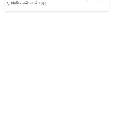
भूतार्थमर्थैः सकलैः प्रवक्ष्ये ॥१२॥