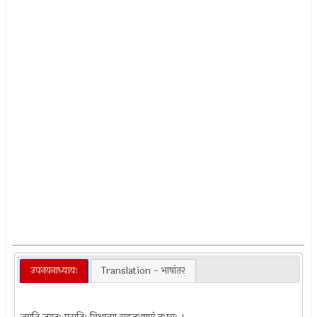
उपनयनाध्यायः
Translation - भाषांतर