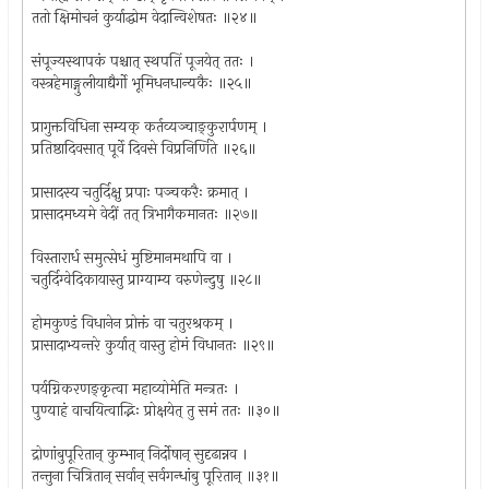
ततो क्षिमोचनं कुर्याद्धोम वेदान्विशेषतः ॥२४॥
संपूज्यस्थापकं पश्चात् स्थपतिं पूजयेत् ततः ।
वस्त्रहेमाङ्गुलीयाद्यैर्गो भूमिधनधान्यकैः ॥२५॥
प्रागुक्तविधिना सम्यक् कर्तव्यञ्चाङ्कुरार्पणम् ।
प्रतिष्ठादिवसात् पूर्वे दिवसे विप्रनिर्णिते ॥२६॥
प्रासादस्य चतुर्दिक्षु प्रपाः पञ्चकरैः क्रमात् ।
प्रासादमध्यमे वेदीं तत् त्रिभागैकमानतः ॥२७॥
विस्तारार्ध समुत्सेधं मुष्टिमानमथापि वा ।
चतुर्दिग्वेदिकायास्तु प्राग्याम्य वरुणेन्दुषु ॥२८॥
होमकुण्डं विधानेन प्रोक्तं वा चतुरश्रकम् ।
प्रासादाभ्यन्तरे कुर्यात् वास्तु होमं विधानतः ॥२९॥
पर्यग्निकरणङ्कृत्वा महाव्योमेति मन्त्रतः ।
पुण्याहं वाचयित्वाद्भिः प्रोक्षयेत् तु समं ततः ॥३०॥
द्रोणांबुपूरितान् कुम्भान् निर्दोषान् सुदृढान्नव ।
तन्तुना चित्रितान् सर्वान् सर्वगन्धांबु पूरितान् ॥३१॥