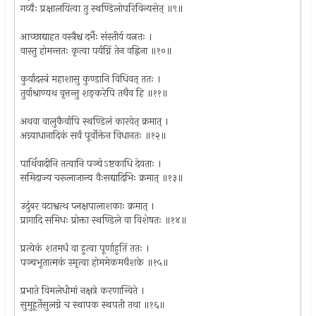
गव्यैः प्रक्षालयित्वा तु स्थण्डिलोपरिविन्यसेत् ॥९॥
आच्छाद्याहत वस्त्रैश्च दर्भैः संस्तीर्य यत्नतः ।
वास्तु होमन्ततः कृत्वा पर्यग्निं तेन वह्निना ॥१०॥
कुर्यादस्त्रं महाशासु कुण्डानि विधिवत् ततः ।
तुर्याश्राण्यथ वृत्तन्तु शङ्करेपि तथैव हि ॥११॥
अथवा वालुकैर्वापि स्थण्डिलं कारयेत् क्रमात् ।
अग्न्याधानादिकं सर्वं पूर्वोक्तेन विधानतः ॥१२॥
पार्थिवादीनि तत्वानि पञ्चेऽष्टकाधि देवताः ।
समिदाज्य चरूलाजान्य वैःसद्यादिभिः क्रमात् ॥१३॥
उदुंबर वटाश्वत्थ प्लक्षपालाशकाः क्रमात् ।
प्रागादि समिधः प्रोक्ता स्थण्डिले वा विशेषतः ॥१४॥
प्रत्येकं शतमर्धं वा हुत्वा पूर्णाहुतिं ततः ।
पञ्चभूतात्मकं स्मृत्वा होममेकमथैशके ॥१५॥
प्रभाते विमलेधीमां नक्षत्रे करणान्विते ।
सुमुहूर्तेसुलग्ने च स्थापक स्थपती तथा ॥१६॥