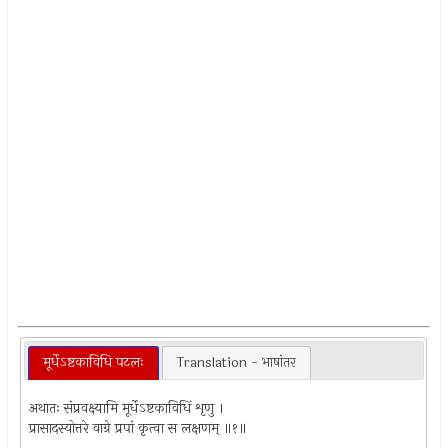
मूर्धेऽष्टकाविधि पटलः
Translation - भाषांतर
अथातः संप्रवक्ष्यामि मूर्धेऽष्टकाविधिं शृणु ।
प्रासादस्योत्तरे वाग्रे प्रपां कृत्वा स लक्षणम् ॥१॥