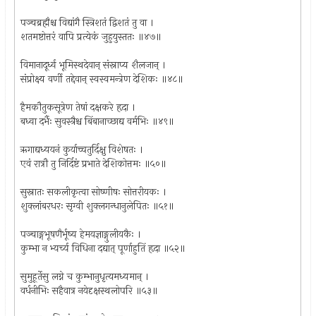
पञ्चब्रह्मैश्च विद्यांगै स्त्रिशतं द्विशतं तु वा ।
शतमष्टोत्तरं वापि प्रत्येकं जुहुयुस्ततः ॥४७॥
विमानादूर्ध्व भूमिस्थदेवान् संस्नाप्य शैलजान् ।
संप्रोक्ष्य वर्णी तद्देवान् स्वस्वमन्त्रेण देशिकः ॥४८॥
हैमकौतुकसूत्रेण तेषां दक्षकरे हृदा ।
बध्वा दर्भैः सुवस्त्रैश्च बिंबानाच्छाद्य वर्मभिः ॥४९॥
ऋगाद्यध्ययनं कुर्याच्चतुर्दिक्षु विशेषतः ।
एवं रात्रौ तु निर्दिष्टं प्रभाते देशिकोत्तमः ॥५०॥
सुस्नातः सकलीकृत्वा सोष्णीषः सोत्तरीयकः ।
शुक्लांबरधरः सृग्वी शुक्लगन्धानुलेपितः ॥५१॥
पञ्चाङ्गभूषणैर्भूष्य हेमयज्ञाङ्गुलीयकैः ।
कुम्भा न भ्यर्च्य विधिना दद्यात् पूर्णाहुतिं हृदा ॥५२॥
सुमुहूर्तेसु लग्ने च कुम्भानुधृत्यमध्यमान् ।
वर्धनीभिः सहैवात्र नयेदृक्षस्थलोपरि ॥५३॥