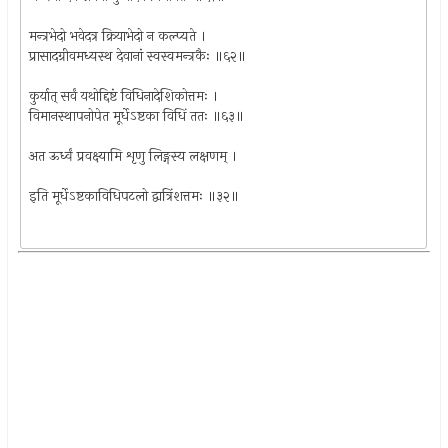
मन्त्रभेदो भवेदत्र क्रियाभेदो न कल्प्यते ।
प्रासादग्रीवमध्यस्थ देवानां स्वस्वमन्त्रकैः ॥६२॥
कुर्यात् सर्वं यथोद्दिष्टं विधिनादेशिकोत्तमः ।
विमानस्थापनोपेत मूर्धेऽष्टका विधिं ततः ॥६३॥
अत ऊर्ध्वं प्रवक्ष्यामि शृणु लिङ्गस्य लक्षणम् ।
इति मूर्धेऽष्टकाविधिपटलो द्वात्रिंशत्तमः ॥३२॥