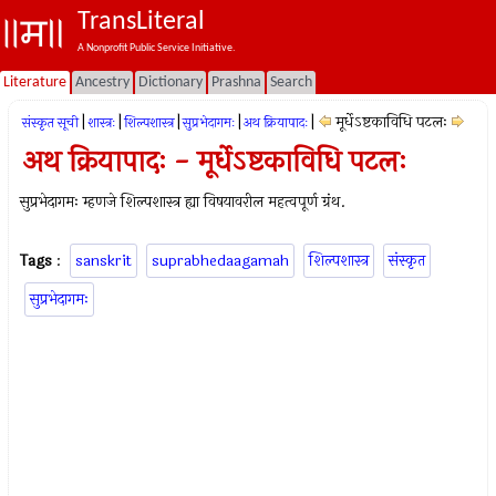
TransLiteral
A Nonprofit Public Service Initiative.
Literature
Ancestry
Dictionary
Prashna
Search
|
|
|
|
|
मूर्धेऽष्टकाविधि पटलः
संस्कृत सूची
शास्त्रः
शिल्पशास्त्र
सुप्रभेदागमः
अथ क्रियापादः
अथ क्रियापादः - मूर्धेऽष्टकाविधि पटलः
सुप्रभेदागमः म्हणजे शिल्पशास्त्र ह्या विषयावरील महत्वपूर्ण ग्रंथ.
Tags
:
sanskrit
suprabhedaagamah
शिल्पशास्त्र
संस्कृत
सुप्रभेदागमः