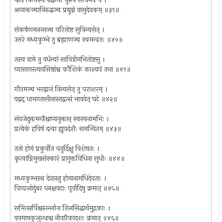
श्रीयं विन्यस्य वर्द्धन्यां पुरुषं सत्यमेव च ।
अव्यक्तञ्चानिरुद्धञ्च प्रद्युम्नं वासुदेवकम् ॥३९॥
संकर्षणमनन्तञ्च परितोष्ट सुविन्यसेत् ।
उत्तरे मध्यकुम्भे तु ब्रह्माणञ्च स्वमन्त्रतः ॥४०॥
तस्य वामे तु वर्धन्यां सावित्रीमभितोष्टसु ।
व्यासागस्त्यवसिष्ठांश्च कौशिकं काश्यपं तथा ॥४१॥
गौतमञ्च भरद्वाजं विन्यसेत् तु पराशरम् ।
यद्वद् धामगतासीनास्तद्वत्सं भावयेत् घटे ॥४२॥
संयजेदुक्तमन्त्रैश्चाप्यनुक्तान् स्वस्वनामभिः ।
प्रत्येकं हविषं दत्वा ह्युपदंशैः समन्वितम् ॥४३॥
ततो होमं प्रकुर्वीत चतुर्दिक्षु विशेषतः ।
कृत्वाग्निमुखसंस्कारं प्रागुक्तविधिना सुधीः ॥४४॥
मध्यकुम्भस्थ देवास्तु होमानामधिदेवताः ।
पिप्पलोदुंबर प्लक्षवटाः पूर्वादिषु क्रमात् ॥४५॥
समित्सर्पिश्चरुर्ल्लाज तिलसिद्धार्थमुद्गकाः ।
यवमाषकुलुत्थाश्च नीवारैकादशः क्रमात् ॥४६॥