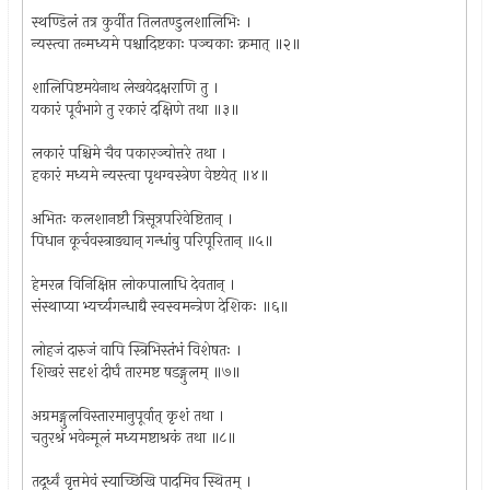
स्थण्डिलं तत्र कुर्वीत तिलतण्डुलशालिभिः ।
न्यस्त्वा तन्मध्यमे पश्चादिष्टकाः पञ्चकाः क्रमात् ॥२॥
शालिपिष्टमयेनाथ लेखयेदक्षराणि तु ।
यकारं पूर्वभागे तु रकारं दक्षिणे तथा ॥३॥
लकारं पश्चिमे चैव पकारञ्चोत्तरे तथा ।
हकारं मध्यमे न्यस्त्वा पृथग्वस्त्रेण वेष्टयेत् ॥४॥
अभितः कलशानष्टौ त्रिसूत्रपरिवेष्टितान् ।
पिधान कूर्चवस्त्राड्यान् गन्धांबु परिपूरितान् ॥५॥
हेमरत्न विनिक्षिप्त लोकपालाधि देवतान् ।
संस्थाप्या भ्यर्च्यगन्धाद्यै स्वस्वमन्त्रेण देशिकः ॥६॥
लोहजं दारुजं वापि स्त्रिभिस्तंभं विशेषतः ।
शिखरं सदृशं दीर्घं तारमष्ट षडङ्गुलम् ॥७॥
अग्रमङ्गुलविस्तारमानुपूर्वात् कृशं तथा ।
चतुरश्रं भवेन्मूलं मध्यमष्टाश्रकं तथा ॥८॥
तदूर्ध्वं वृत्तमेवं स्याच्छिखि पादमिव स्थितम् ।