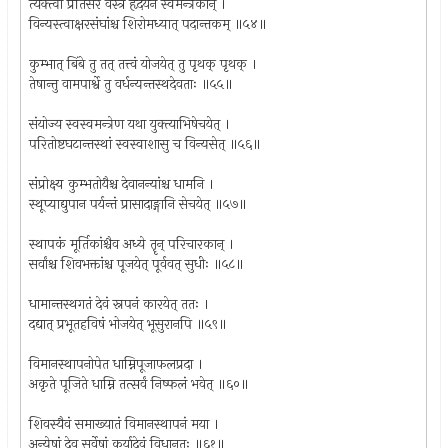
त्यक्त्वा प्रतिसरं वस्त्रं हृदयेन स्वमन्त्रकान् ।
विन्यस्त्वाक्षरसंघांश्च शिरोमध्यात् पदान्तकम् ॥५४॥
कुम्भात् बिंबे तु तत् तत्त्वं योजयेत् तु पृथक् पृथक् ।
तेषान्तु वामपार्श्वे तु वर्धन्यन्तस्थदेवताः ॥५५॥
संयोज्य स्वस्वमन्त्रेण यथा युक्त्याभिषेचयेत् ।
परितोष्टघटान्तस्थां स्वस्वाशासु च विन्यसेत् ॥५६॥
संप्रोक्ष्य कुम्भतोयैश्च देवानन्यांश्च धामनि ।
स्थूप्याद्युपान पर्यन्तं प्रासादाङ्गानि सेचयेत् ॥५७॥
स्थापकं मूर्तिकांश्चैव अध्ये तॄन् परिचारकान् ।
सर्वांश्च शिवभक्तांश्च पूजयेत् पूर्ववत् सुधीः ॥५८॥
धामान्तस्थगतं देवं स्नपनं कारयेत् ततः ।
दद्यात् प्रभूतहविषं भोजयेत् भूसुरानपि ॥५९॥
विमानस्थापनोपेत धाम्निपूजाफलप्रदा ।
अकृते पूजिते धाम्नि तत्सर्वं निष्फलं भवेत् ॥६०॥
शिवस्यैवं समाख्यातं विमानस्थापनं मया ।
अन्येषां देव सर्वेषां कुर्यादेवं विधानतः ॥६१॥