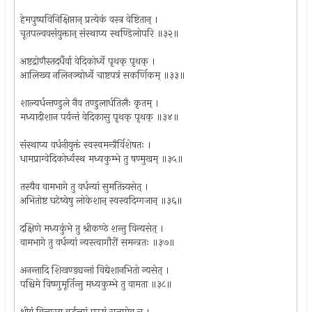
हेमपुष्पविनिक्षिप्तान् प्रत्येकं वस्त्र वेष्टितान् ।
चूतपल्ववसंयुक्तान् संस्थाप्य स्थण्डिलोपरि ॥३२॥
अष्टद्रोणैस्तदर्धैर्वा वेदिकोर्ध्वे पृथक् पृथक् ।
आलिख्य नलिनञ्चोर्ध्वे चाष्टपत्रं सकर्णिकम् ॥३३॥
शाल्यर्धन्तण्डुले नैव तण्डुलार्धतिलैः कृतम् ।
मध्यादीशान पर्यन्तं वेदिकासु पृथक् पृथक् ॥३४॥
संस्थाप्य वर्धनीयुक्तं स्वस्वमन्त्रैर्विशेषतः ।
धामप्राग्वेदिकोर्ध्वस्थ मध्यकुम्भे तु षण्मुखम् ॥३५॥
तस्यैव वामभागे तु वर्धन्यां सुमतिन्न्यसेत् ।
अभितोष्ट घटेष्वेषु लोकेशान् स्वस्वदिग्गजान् ॥३६॥
दक्षिणे मध्यकुंभे तु श्रीकण्ठे शन्तु विन्यसेत् ।
वामभागे तु वर्धन्यां न्यस्त्वागौरीं समन्त्रतः ॥३७॥
अनन्तादि शिखण्ड्यन्तां विद्येशानभितो न्यसेत् ।
पश्चिमे विष्णुमूर्तिन्तु मध्यकुम्भे तु वामता ॥३८॥