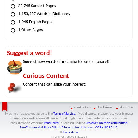
22,745 Sanskrit Pages
1,153,927 Words in Dictionary
1,048 English Pages
1 Other Pages
Suggest a word!
Suggest new words or meaning to our dictionary!!
Curious Content
Content that can spike your interest!
contact us
disclaimer
about us
By using this page, you agree to the
Terms of Service
. If you disagree, please close your browser
immediately and remove all content that might have downloaded on your computer.
TransLiteration Work
by
TransLiteral
is licensed under a
Creative Commons Attribution-
NonCommercial-ShareAlike 4.0 International License
. (
CC BY-NC-SA 4.0
)
©
TransLiteral
[TransPortlets v
15.5.121
]