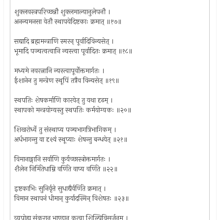
शुक्लवस्त्रपरिच्छन्नौ शुक्लमाल्यानुलेपनौ ।
अनन्यमनसा वेतौ स्थापयेदिष्टकाः क्रमात् ॥१७॥
सद्यादि ब्रह्ममन्त्राणि स्मरन् पूर्वादिविन्यसेत् ।
भूमादि पञ्चत्वत्वानि न्यस्त्वा पूर्वादितः क्रमात् ॥१८॥
मध्यमे नवरत्नानि न्यस्त्वापूर्वोक्तमार्गतः ।
ईशानेन तु मन्त्रेण स्थूपिं तत्रैव विन्यसेत् ॥१९॥
स्थपतिः शेषकर्माणि कारयेत् तु यथा दृढम् ।
स्थापको मन्त्रयोग्यस्तु स्थपतिः कर्मयोग्यकः ॥२०॥
शिखरोर्ध्वे तु संस्थाप्य पञ्चभागत्रिभागिकम् ।
अर्धभागन्तु वा दृश्यं स्थूप्याः शेषन्तु बन्धयेत् ॥२१॥
विमानाङ्गानि सर्वाणि कुर्यच्छास्त्रोक्तमार्गतः ।
शैलेन निर्मितेधाम्नि वर्णिते वाप्य वर्णिते ॥२२॥
इष्टकाभिः सुनिर्वृत्ते सुधाद्यैर्वर्णिते क्रमात् ।
विमान स्थापनं धीमान् कुर्यादस्मिन् विशेषतः ॥२३॥
व्यपोह्य संकरान् भाण्डान् कृत्वा शिल्पिविसर्जनम् ।