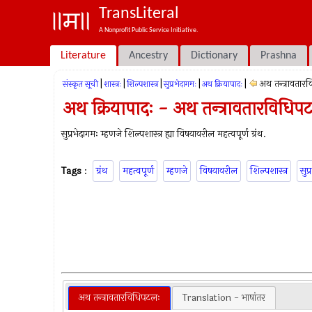
TransLiteral
A Nonprofit Public Service Initiative.
Literature
Ancestry
Dictionary
Prashna
|
|
|
|
|
अथ तन्त्रावतार
संस्कृत सूची
शास्त्रः
शिल्पशास्त्र
सुप्रभेदागमः
अथ क्रियापादः
अथ क्रियापादः - अथ तन्त्रावतारविधिप
सुप्रभेदागमः म्हणजे शिल्पशास्त्र ह्या विषयावरील महत्वपूर्ण ग्रंथ.
Tags
:
ग्रंथ
महत्वपूर्ण
म्हणजे
विषयावरील
शिल्पशास्त्र
सुप
अथ तन्त्रावतारविधिपटलः
Translation - भाषांतर