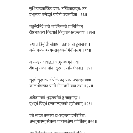
सुशिवाख्याच्छिव प्राप्तः तच्छिवादच्युतः ततः ।
प्रभूतञ्च परोद्भूतं पार्वती पद्मसंहिता ॥१६॥
चतुर्भेदमिदं तन्त्रे चास्मिन्तन्त्रे प्रकीर्तितम् ।
दीप्तमीशस्य विख्यातं नियुतग्रन्धसङ्ख्यया ॥१७॥
ईशात् त्रिमूर्तिः संप्राप्ताः ततः प्राप्तो हुताशनः ।
अमेयमब्दमच्छाद्यमसङ्ख्यममितौजसम् ॥१८॥
आनन्दं माधवोद्भूतं अत्भुतञ्चमृतं तथा ।
दीप्तन्तु नवधा प्रोक्तं सूक्ष्म तन्त्रनिबोधनात् ॥१९॥
सूक्ष्मं सूक्ष्मस्य संप्रोक्तं तत् ग्रन्धं पद्मसङ्ख्यया ।
कालभीमस्तत प्राप्तो भीमाधर्मो यथा तथा ॥२०॥
अतीतममलं शुद्धमप्रमेयं तु जातुभाक् ।
वु?बुधं विबुधं हस्तमलङ्कारं सुबोधकम् ॥२१॥
एते सहस्र तन्त्रस्य दशसङ्ख्या प्रकीर्तिताः ।
अम्शुमानम्बु संज्ञस्य पञ्चलक्षेण कीर्तितम् ॥२२॥