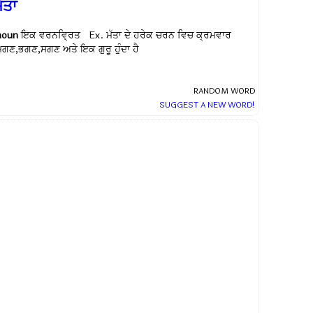
ੱਤਾ
noun
ਇਕ ਵਰਨਵ੍ਰਿਤ Ex.
ਮੱਤਾ ਦੇ ਹਰੇਕ ਚਰਨ ਵਿਚ ਕ੍ਰਮਵਾਰ
ਮਗਣ,ਭਗਣ,ਸਗਣ ਅਤੇ ਇਕ ਗੁਰੂ ਹੁੰਦਾ ਹੈ
RANDOM WORD
SUGGEST A NEW WORD!