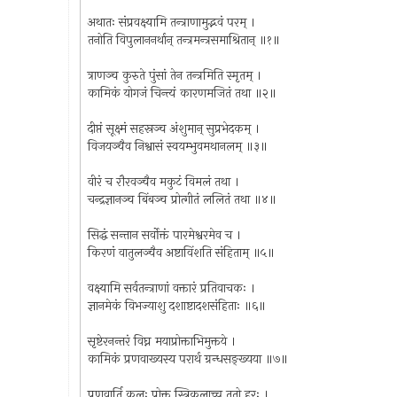
अथातः संप्रवक्ष्यामि तन्त्राणामुद्भवं परम् ।
तनोति विपुलाननर्थान् तन्त्रमन्त्रसमाश्रितान् ॥१॥
त्राणञ्च कुरुते पुंसां तेन तन्त्रमिति स्मृतम् ।
कामिकं योगजं चिन्त्यं कारणमजितं तथा ॥२॥
दीप्तं सूक्ष्मं सहस्रञ्च अंशुमान् सुप्रभेदकम् ।
विजयञ्चैव निश्वासं स्वयम्भुवमथानलम् ॥३॥
वीरं च रौरवञ्चैव मकुटं विमलं तथा ।
चन्द्रज्ञानञ्च बिंबञ्च प्रोत्गीतं ललितं तथा ॥४॥
सिद्धं सन्तान सर्वोक्तं पारमेश्वरमेव च ।
किरणं वातुलञ्चैव अष्टाविंशति संहिताम् ॥५॥
वक्ष्यामि सर्वतन्त्राणां वक्तारं प्रतिवाचकः ।
ज्ञानमेकं विभज्याशु दशाष्टादशसंहिताः ॥६॥
सृष्टेरनन्तरं विघ्न मयाप्रोक्ताभिमुक्तये ।
कामिकं प्रणवाख्यस्य परार्थ ग्रन्धसङ्ख्यया ॥७॥
प्रणवार्ति कलः प्रोक्त स्त्रिकलाच्च ततो हरः ।