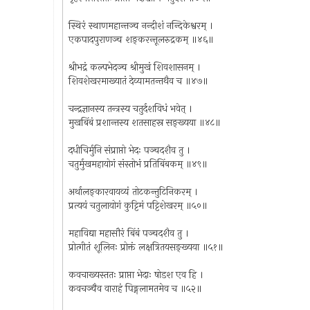
स्थिरं स्थाणमहान्तञ्च नन्दीशं नन्दिकेश्वरम् ।
एकपादपुराणञ्च शङ्करन्तूलरुद्रकम् ॥४६॥
श्रीभद्रं कल्पभेदञ्च श्रीमुखं शिवशासनम् ।
शिवशेखरमाख्यातं देव्यामतन्तथैव च ॥४७॥
चन्द्रज्ञानस्य तन्त्रस्य चतुर्दशविधं भवेत् ।
मुखबिंबं प्रशान्तस्य शतसाहस्र सङ्ख्यया ॥४८॥
दधीचिर्मुनि संप्राप्तो भेदः पञ्चदशैव तु ।
चतुर्मुखमहायोगं संस्तोभं प्रतिबिंबकम् ॥४९॥
अर्थालङ्कारवायव्यं तोटकन्तुटिनिकरम् ।
प्रत्ययं चतुलायोगं कुट्टिमं पट्टिशेखरम् ॥५०॥
महाविद्या महासौरं बिंबं पञ्चदशैव तु ।
प्रोत्गीतं शूलिनः प्रोक्तं लक्षत्रितयसङ्ख्यया ॥५१॥
कवचाख्यस्ततः प्राप्ता भेदाः षोडश एव हि ।
कवचञ्चैव वाराहं पिङ्गलामतमेव च ॥५२॥