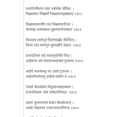
दशार्णाच्छैलजा वाप्ता अष्टभेदेन चोदिताः ।
निश्वासोत्तर निश्वासौ निश्वासस्यमुखोदयम् ॥३१॥
निश्वासनयनञ्चैव तथा निश्वासकारिका ।
घोरसंज्ञा समाख्याता गुह्यञ्चाप्येवमष्टधा ॥३२॥
निधनस्य स्वयंभूतं त्रिकोट्यर्द्धेन कीर्तितम् ।
निधने शात् स्वयंभुतं श्रुतवान्नपि चोद्भवः ॥३३॥
प्रजापतिमतं पद्मं स्वायंभुवमिति त्रिधा ।
आग्नेयञ्च ततो मेनाग्रन्धसङ्ख्या युतत्रयम् ॥३४॥
आग्नेयं तन्त्रमेवन्तु ततः प्राप्तो हुताशनः ।
आग्नेयमेकमेवन्तु आग्नेयां नादमेव च ॥३५॥
तेजसो वीरसंप्रोक्तं नियुतग्रन्धसङ्ख्यया ।
प्रजापतिस्ततः प्रोप्त त्रयोदशविभेदतः ॥३६॥
प्रस्तरं फुल्लममलं प्रबोधं बोधबोधकम् ।
अमोहं मोहसमयं शकटंशाकटायिकम् ॥३७॥