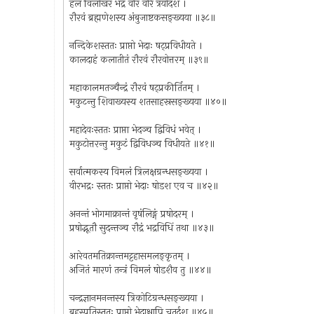
हलं विलोखरं भद्रं वीरं वीरे त्रयोदश ।
रौरवं ब्रह्मणेशस्य अंबुजाष्टकसङ्ख्यया ॥३८॥
नन्दिकेशस्ततः प्राप्तो भेदाः षट्प्रविधीयते ।
कालदाहं कलातीतं रौरवं रौरवोत्तरम् ॥३९॥
महाकालमतञ्चैन्द्रं रौरवं षट्प्रकीर्तितम् ।
मकुटन्तु शिवाख्यस्य शतसाहस्रसङ्ख्यया ॥४०॥
महादेवःस्ततः प्राप्ता भेदञ्च द्विविधं भवेत् ।
मकुटोत्तरन्तु मकुटं द्विविधञ्च विधीयते ॥४१॥
सर्वात्मकस्य विमलं त्रिलक्षग्रन्धसङ्ख्यया ।
वीरभद्रः स्ततः प्राप्तो भेदाः षोडश एव च ॥४२॥
अनन्तं भोगमाक्रान्तं वृषंलिङ्गं प्रषोदरम् ।
प्रषोद्भूतौ सुदन्तञ्च रौद्रं भद्रविधिं तथा ॥४३॥
आरेवतमतिक्रान्तमट्टहासमलङ्कृतम् ।
अजितं मारणं तन्त्रं विमलं षोडशैव तु ॥४४॥
चन्द्रज्ञानमनन्तस्य त्रिकोटिग्रन्धसङ्ख्यया ।
बृहस्पतिस्ततः प्राप्तो भेदाश्चापि चतुर्दश ॥४५॥