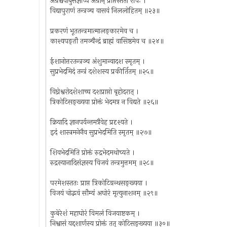
अग्रश्चैवांबुसंज्ञाच्च अग्रान् प्राप्तस्ततो रविः ।
विद्यापुराणं तन्त्रञ्च वासवं निललोहितम् ॥२३॥
प्रकरणं भूततन्त्रमात्मालङ्कारमेव च ।
काश्यपङ्तौ तमञ्चैन्द्रं ब्राह्मं वासिष्ठमेव च ॥२४॥
ईशानोत्तरतन्त्रञ्च अंशुमान्वादश स्मृतम् ।
सुप्रभेदमिदं तन्त्रं दशेशस्य प्रकीर्तितम् ॥२५॥
विघ्नेश्वरोदशेशाच्च दशप्राप्तो बृहोदरात् ।
त्रिकोटिसङ्ख्यया प्रोक्तं भेदमत्र न विद्यते ॥२६॥
क्रियादि ज्ञानपर्यन्तमत्रैवेह प्रदृश्यते ।
इदं शास्त्रमनेनैव सुप्रभेदमिति स्मृतम् ॥२७॥
शिवभेदमिति प्रोक्तं रुद्रभेदमथोच्यते ।
रुद्रस्यानादिसंज्ञस्य विजयं तन्त्रमुत्तमम् ॥२८॥
परमेशस्ततः प्राप्त त्रिकोटिग्रन्थसङ्ख्यया ।
विजयं चोद्भवं सौम्यं अघोरं मृत्युनाशनम् ॥२९॥
कुबेरेशं महाघोरं विमलं विजयाष्टकम् ।
निश्वासं यद्दशार्णस्य प्रोक्तं तत् कोटिसङ्ख्यया ॥३०॥