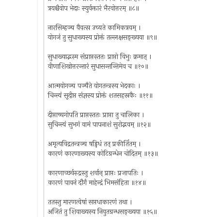
त्रयश्चैवोप भेदाः स्युर्वक्तारं भैरवोत्तरम् ॥८॥
नारसिम्हञ्च वैवत्स उच्यते कामिकत्रयम् ।
योगजं तु सुधाख्यस्य प्रोक्तं तल्लक्षसङ्ख्यया ॥९॥
सुधाख्याद्भस्म संप्राप्तस्ततः प्राप्तो विभुः क्रमात् ।
वीणाशिखोत्तरन्तारं सुधासन्तन्तिमेव च ॥१०॥
आत्मयोगञ्च पञ्चैते योगतन्त्रस्य भेदकाः ।
चिन्त्यं सूदीप्त संज्ञस्य प्रोक्तं शतसहस्रकैः ॥११॥
दीप्ताच्चगोपति प्राप्तस्ततः प्राप्ता तु चालिका ।
सुचिन्त्यं सुभगं वामं पापनाशं सुरोद्भवम् ॥१२॥
अमृत्यविद्रतन्त्रञ्च षड्विधं तत् प्रकीर्तितम् ।
कारणं कारणाख्यस्य कोटिग्रन्धेन चोदितम् ॥१३॥
कारणाच्छर्वरुद्रस्तु शर्वान् प्राप्तः प्रजापतिः ।
कारणं पावनं दौर्गं माहेन्द्रं भिमसंहिता ॥१४॥
ततस्तु मारणत्वेषां सप्तधाकारणं तथा ।
अजितं तु शिवाख्यस्य नियुतग्रन्धसङ्ख्यया ॥१५॥