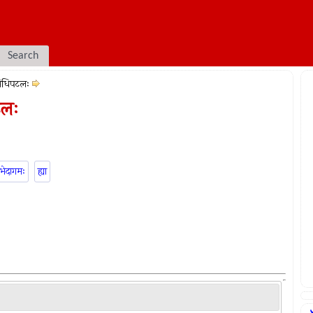
Search
विधिपटलः
टलः
्रभेदागमः
ह्या