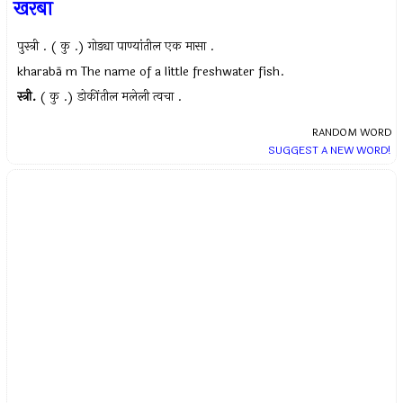
खरबा
पुस्त्री . ( कु .) गोड्या पाण्यांतील एक मासा .
kharabā m The name of a little freshwater fish.
स्त्री.
( कु .) डोकींतील मलेली त्वचा .
RANDOM WORD
SUGGEST A NEW WORD!