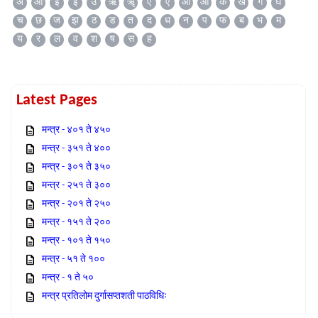
अ
आ
इ
ई
उ
ऋ
ॠ
ए
ऐ
ओ
औ
क
ख
ग
घ
च
छ
ज
झ
ठ
ड
त
द
ध
न
प
फ
ब
भ
म
य
र
ल
व
श
ष
स
ह
Latest Pages
मन्त्र - ४०१ ते ४५०
मन्त्र - ३५१ ते ४००
मन्त्र - ३०१ ते ३५०
मन्त्र - २५१ ते ३००
मन्त्र - २०१ ते २५०
मन्त्र - १५१ ते २००
मन्त्र - १०१ ते १५०
मन्त्र - ५१ ते १००
मन्त्र - १ ते ५०
मन्त्र प्रतिलोम दुर्गासप्तशती पाठविधिः