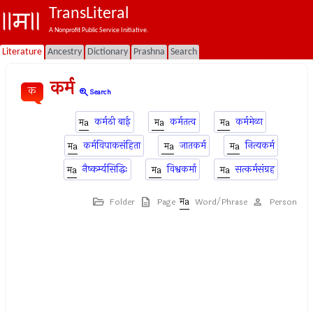
TransLiteral
A Nonprofit Public Service Initiative.
Literature
Ancestry
Dictionary
Prashna
Search
कर्म
क
zoom_in
Search
कर्मठी बाई
कर्मतत्व
कर्ममेळा
कर्मविपाकसंहिता
जातकर्म
नित्यकर्म
नैष्कर्म्यसिद्धिः
विश्वकर्मा
सत्कर्मसंग्रह
Folder
Page
Word/Phrase
Person