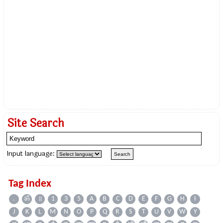
Site Search
Input language:
Tag Index
.
ॐ
॥
1
3
5
A
B
C
D
E
F
G
H
I
J
K
L
M
N
O
P
Q
R
S
T
U
V
W
Y