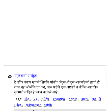
सुखमनी साहिब
हे पवित्र काव्य म्हणजे शिखांचे पांचवे धर्मगुरू श्री गुरू अरजनदेवजी ह्यांची ही
रचना.दहा ओळींचे एक पद, आठ पदांची एक अष्टपदी व चोविस अष्टपदींचे
सुखमनी साहिब हे काव्य बनलेले आहे.
Tags:
सिख
,
ग्रंथ
,
साहिब
,
grantha
,
sahib
,
sikh
,
सुखमनी
साहिब
,
sukhamani sahib