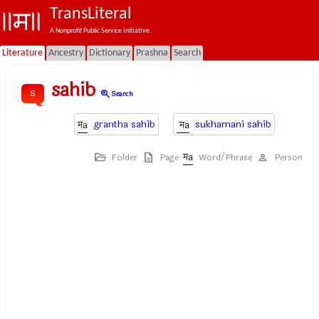
TransLiteral
A Nonprofit Public Service Initiative.
Literature
Ancestry
Dictionary
Prashna
Search
sahib
s
zoom_in
Search
grantha sahib
sukhamani sahib
Folder
Page
Word/Phrase
Person