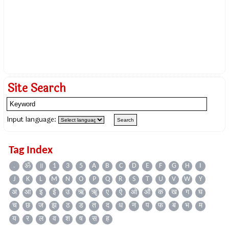
Site Search
Input language:
Tag Index
.
ॐ
॥
1
3
5
A
B
C
D
E
F
G
H
I
J
K
L
M
N
O
P
Q
R
S
T
U
V
W
Y
अ
आ
इ
ई
उ
ऋ
ॠ
ए
ऐ
ओ
औ
क
ख
ग
घ
च
छ
ज
झ
ठ
ड
त
द
ध
न
प
फ
ब
भ
म
य
र
ल
व
श
ष
स
ह