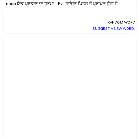
noun
ਇਕ ਪ੍ਰਕਾਰ ਦਾ ਸੁਰਮਾ Ex.
ਸਦੰਜਨ ਪਿੱਤਲ ਤੋਂ ਪ੍ਰਾਪਤ ਹੁੰਦਾ ਹੈ
RANDOM WORD
SUGGEST A NEW WORD!