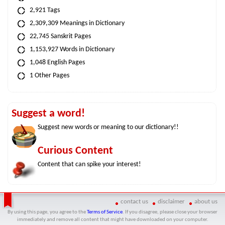
2,921 Tags
2,309,309 Meanings in Dictionary
22,745 Sanskrit Pages
1,153,927 Words in Dictionary
1,048 English Pages
1 Other Pages
Suggest a word!
Suggest new words or meaning to our dictionary!!
Curious Content
Content that can spike your interest!
contact us
disclaimer
about us
By using this page, you agree to the
Terms of Service
. If you disagree, please close your browser
immediately and remove all content that might have downloaded on your computer.