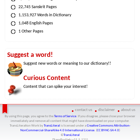
22,745 Sanskrit Pages
1,153,927 Words in Dictionary
1,048 English Pages
1 Other Pages
Suggest a word!
Suggest new words or meaning to our dictionary!!
Curious Content
Content that can spike your interest!
contact us
disclaimer
about us
By using this page, you agree to the
Terms of Service
. If you disagree, please close your browser
immediately and remove all content that might have downloaded on your computer.
TransLiteration Work
by
TransLiteral
is licensed under a
Creative Commons Attribution-
NonCommercial-ShareAlike 4.0 International License
. (
CC BY-NC-SA 4.0
)
©
TransLiteral
[TransPortlets v
15.5.121
]