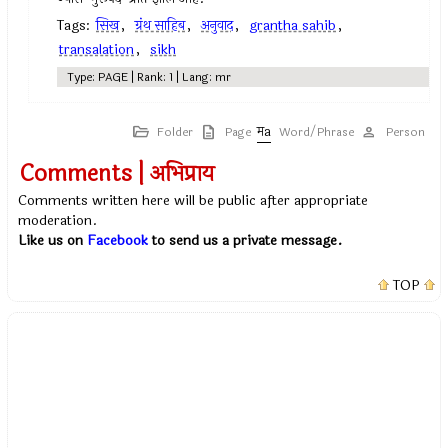
Tags:
सिख
,
ग्रंथ साहिब
,
अनुवाद
,
grantha sahib
,
transalation
,
sikh
Type: PAGE | Rank: 1 | Lang: mr
Folder
Page
Word/Phrase
Person
Comments | अभिप्राय
Comments written here will be public after appropriate
moderation.
Like us on
Facebook
to send us a private message.
TOP