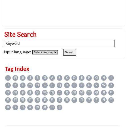
Site Search
Input language:
Tag Index
.
ॐ
॥
1
3
5
A
B
C
D
E
F
G
H
I
J
K
L
M
N
O
P
Q
R
S
T
U
V
W
Y
अ
आ
इ
ई
उ
ऋ
ॠ
ए
ऐ
ओ
औ
क
ख
ग
घ
च
छ
ज
झ
ठ
ड
त
द
ध
न
प
फ
ब
भ
म
य
र
ल
व
श
ष
स
ह