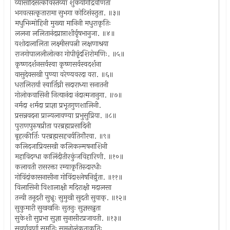
व्यासादिसत्कविस्तव्या शुकयोगींद्रवर्णिता
भगवत्सत्कृतारामा सुभगा कोटिसंस्तुता. ॥३॥
मधुभिन्मोहिनी मुख्या मानिनी मधुराकृतिः
ललना ललितानंदप्राप्ताशीर्वृषभानुजा. ॥४॥
यशोदालालिता लक्ष्मीसपत्नी लक्षणाश्रया
राजगोपाललीलोत्का गोपीवृंदशिरोमणिः. ॥५॥
कृष्णदर्शनसर्वस्वा कृष्णसर्वस्वदर्शना
वासुदेवसखी पुण्या वरेण्यवरदा वरा. ॥६॥
धरालिरार्या स्वार्तिघ्नी सदाराध्या सनातनी
गोलोकवासिनी नित्यानंदा नंदात्मजानुगा. ॥७॥
नर्मदा शर्मदा प्राज्ञा प्रभूतगुणशालिनी.
प्रसन्नवदना प्राज्यलावण्या प्रभुसुप्रिया. ॥८॥
पुराणपुरुषप्रीता परब्रह्मप्रसादिनी
बृहत्कीर्तिः परब्रह्मसहचर्यतिगौरवा. ॥९॥
कलिदजाप्रियसखी कलिकल्मषनाशिनी
महाविदग्धा कालिंदीतीरकुंजविहारिणी. ॥१०॥
कलावती रासरक्ता रम्याकृतिरुदारधीः
गोविंदांकासनासीना गोविंदाश्लेषनिर्व्रुता. ॥११॥
विलासिनी विशालाक्षी मदिराक्षी मदालसा
तन्वी तनूदरी सुभ्रूः सुमुखी सुदती सुवाक्. ॥१२॥
सुकुमारी सुखखनिः सुतनुः सुज्ञसन्नुता
सुकेशी सुप्रभा सुज्ञा सुनासीरप्रजावती. ॥१३॥
सुवर्णवर्णा सुमतिः सुमनोलंकृताकृतिः