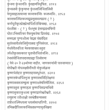
कुंजगा कुंजरगतिः कुंददामविभूषिता. ॥१४॥
कुंभस्तनी कुंकुमाभा कुंतलालिजितालिनी
वेणुनादहृतस्वान्ता कान्तकान्तिः कलध्वनिः. ॥१५॥
कान्तकल्पितकल्पद्रुप्रसूनानल्पप्रगा ( ? )
कर्णपूरीकृतप्रेष्ठप्रेमार्पितशिखिच्छदा. ॥१६॥
वंशतीष्टा - ( ? ) र्वशभूषा हंसगद्गदभाषिणी
धीराऽभिसारिका नैकयुक्तवेषा प्रियवंदा. ॥१७॥
समयज्ञा पुण्यशीला वेदज्ञा वंद्यवंदिता
सुरांगनागीतकेलिर्गुणाढ्या गुणिसंगता. ॥१८॥
गंधर्वगीतचरिता मेनकाद्यप्सरःस्तुता
उर्वशीकृतसत्कारा घृताचीरचितांजलिः. ॥१९॥
रंभासंवीजितापादपद्मप्रह्वा तिलोत्तमा
( येथे २० ते २३ओव्या नाहीत. जाणकार्‍यांनी पाठवाव्यात )
गोपीश्वरी गोपलक्ष्मीर्गोमती गोकुलोद्भवा
कृष्णचेतोहरा कृष्णसहगानधुरंधरा. ॥२४॥
कृष्णस्कंधार्पितभुजा कृष्णास्थनिहितेक्षणा
कृष्णाननात्तताम्बूला कृष्णाश्लेषनिमीलिता. ॥२५॥
कृष्णस्तुता कृष्णहृता कृष्णचित्तप्रमाथिनी
कृष्णानुकारकुशला कृष्णप्राणेश्वरीश्वरी. ॥२६॥
रत्युत्तमा रतीशाक्षी रसश्रेष्ठैकमानसा
रात्रीशरश्मिधवला धवलांबरधारिणी. ॥२७॥
तमिस्नदीपिकाकान्तिस्तारुण्यामृतनिम्नगा