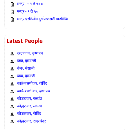
मन्त्र - ५१ ते १००
मन्त्र - १ ते ५०
मन्त्र प्रतिलोम दुर्गासप्तशती पाठविधिः
Latest People
खटावकर, कृष्णराव
कंक, कृष्णाजी
कंक, येसाजी
कंक, कृष्णजी
काळे बसणीकर, गोविंद
काळे बसणीकर, कृष्णराव
कोल्हटकर, बळवंत
कोल्हटकर, लक्ष्मण
कोल्हटकर, गोविंद
कोल्हटकर, राम्रचंद्र