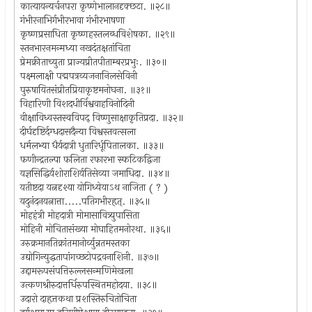
कात्यायन्यर्चनपरा कृष्णेभालानदृक्छटा. ॥२८॥
गंभीरनाभिर्गभीरभावा गंभीरभाषणा
कृष्णप्रसाधिता कृष्णहस्तलब्धविशेषका. ॥२९॥
स्तनभारनमन्मध्या नखदंतक्षतांचिता
प्रेमक्रीताच्युता प्राज्यप्रीतपीताम्बरप्रभुः. ॥३०॥
पक्ष्मलाक्षी पद्मपत्रव्यजनानिलसेविनी
पुरुषायितसंप्रीतप्रियाकृष्टमनोघना. ॥३१॥
विहारिणी विशदधीर्विश्ववाहविनोदिनी
वीक्षाविध्वस्तस्वविपद् विष्णुसाक्षाकृतिप्रदा. ॥३२॥
दीर्घदृष्टिर्दग्धदासदैन्या विश्वस्तवत्सला
धर्मलभ्या धैर्यदात्री धुतारिर्धूपितालका. ॥३३॥
फणीन्द्रतल्पा फलिता रफारभा स्फटिकद्विजा
यज्ञसिद्धिर्यशोराशिर्यतिसेव्या जमाधिदा. ॥३४॥
यतीष्टदा यत्नदृश्या योगिध्येयाऽथ नाजिता ( ? )
यदुनंदनयत्नात्ता.....पतिगभीरहृत्. ॥३५॥
मोहहंत्री मोहदात्री मोमासावित्र्युपासिता
मोहिनी मोचितासंख्या मोघाहितमनोरथा. ॥३६॥
उरुक्रमानतिक्रांतमानोर्व्युन्नतमस्तका
उद्योगिन्युद्धतापांगच्छटोपद्रवनाशिनी. ॥३७॥
उद्दामरूपसंपत्तिरुल्लसन्मणिमेखला
उत्कणश्रीरुदात्तर्धिरुपस्थितमहोदया. ॥३८॥
उदारो दाहृत्तकथा प्रशस्तिरुचितोचिता