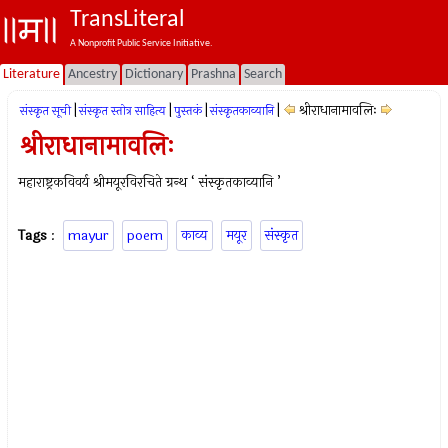
TransLiteral
A Nonprofit Public Service Initiative.
Literature
Ancestry
Dictionary
Prashna
Search
|
|
|
|
श्रीराधानामावलिः
संस्कृत सूची
संस्कृत स्तोत्र साहित्य
पुस्तकं
संस्कृतकाव्यानि
श्रीराधानामावलिः
महाराष्ट्रकविवर्य श्रीमयूरविरचिते ग्रन्थ ‘ संस्कृतकाव्यानि ’
Tags
:
mayur
poem
काव्य
मयूर
संस्कृत