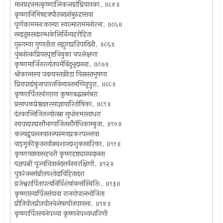
मानग्रहनमत्कृष्णालिकलग्नांघ्रियावका. ॥८४॥
कृष्णानिमिषदृक्पीतवदनांबुरुहासवा
पूर्णकाममनःकाम्या स्वात्माराममनोरमा. ॥८५॥
सदातृप्तसदारब्धकेलिर्नित्यहरीहिता
गुरुगम्या गुणातीता सद्गुणप्रतिपादिनी. ॥८६॥
चुंबनोत्कप्रियस्पृष्टचिबुका चपलेक्षणा
कृष्णमार्जितरत्यंतघर्मबिंदुभृदानना. ॥८७॥
श्रीकान्तस्य पदन्यस्तक्रीडा विस्रस्तभूषणा
प्रियपादांबुजापारतविन्यस्तमणिनूपुरा. ॥८८॥
कृष्णार्पितस्वंगरागा कृष्णबद्धस्रगंबरा
प्रसाधकप्रेष्ठदत्तरसाज्ञापारितोषिका. ॥८९॥
दंतकान्तिजितज्योत्स्ना सुधोत्तमरसाधरा
स्वपादपद्मसौभाग्यजितसौगंधिकाम्बुजा. ॥९०॥
कल्पद्रुपल्लवानल्पस्मयघ्नकरपल्लवा
वाड्मूकीकृतगर्वाढ्यशारदाशुकसारिका. ॥९१॥
कृष्णच्छायासहचरी कृष्णदृष्ट्यास्पदानना
यज्ञपत्नी पूज्यचित्रानंदसर्वस्वरक्षिणी. ॥९२॥
पुत्ररंजनसंप्रीतयशोदाविहितादरा
व्रजेश्वरार्पितापत्यनिर्विशेषांकसंस्थितिः. ॥९३॥
कृष्णास्यार्पितसंयावा राजगोपालभोजिता
प्रीतिपीतप्रीतपीतचेलेषत्पीतपायसा. ॥९४॥
कृष्णार्पितस्वनेपथ्या कृष्णनेपथ्यधारिणी