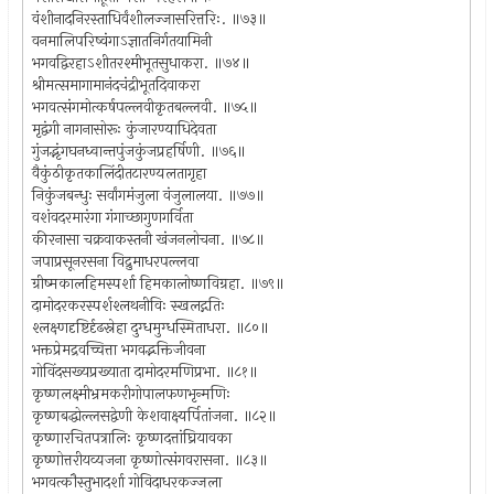
वंशीनादनिरस्ताधिर्वंशीलज्जासरित्तरिः. ॥७३॥
वनमालिपरिष्वंगाऽज्ञातनिर्गतयामिनी
भगवद्विरहाऽशीतरश्मीभूतसुधाकरा. ॥७४॥
श्रीमत्समागामानंदचंद्रीभूतदिवाकरा
भगवत्संगमोत्कर्षपल्लवीकृतबल्लवी. ॥७५॥
मृद्वंगी नागनासोरूः कुंजारण्याधिदेवता
गुंजद्भृंगघनध्वान्तपुंजकुंजप्रहर्षिणी. ॥७६॥
वैकुंठीकृतकालिंदीतटारण्यलतागृहा
निकुंजबन्धुः सर्वांगमंजुला वंजुलालया. ॥७७॥
वशंवदरमारंगा गंगाच्छागुणगर्विता
कीरनासा चक्रवाकस्तनी खंजनलोचना. ॥७८॥
जपाप्रसूनरसना विद्रुमाधरपल्लवा
ग्रीष्मकालहिमस्पर्शा हिमकालोष्णविग्रहा. ॥७९॥
दामोदरकरस्पर्शश्लथनीविः स्खलद्गतिः
श्लक्ष्णदृष्टिर्दृढस्नेहा दुग्धमुग्धस्मिताधरा. ॥८०॥
भक्तप्रेमद्रवच्चित्ता भगवद्भक्तिजीवना
गोविंदसख्यप्रख्याता दामोदरमणिप्रभा. ॥८१॥
कृष्णलक्ष्मीभ्रमकरीगोपालफणभृन्मणिः
कृष्णबद्धोल्लसद्वेणी केशवाक्ष्यर्पितांजना. ॥८२॥
कृष्णारचितपत्रालिः कृष्णदत्तांघ्रियावका
कृष्णोत्तरीयव्यजना कृष्णोत्संगवरासना. ॥८३॥
भगवत्कौस्तुभादर्शा गोविदाधरकज्जला