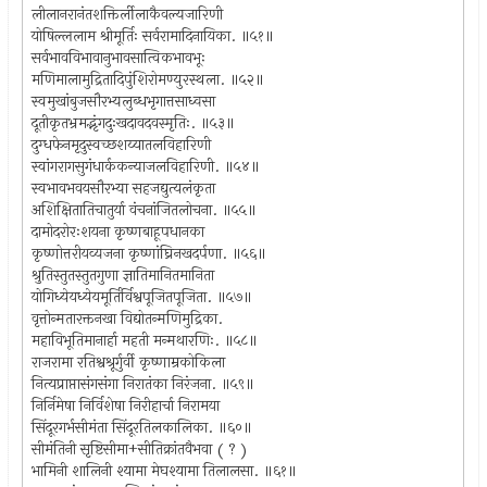
लीलानरानंतशक्तिर्लीलाकैवल्यजारिणी
योषिल्ललाम श्रीमूर्तिः सर्वरामादिनायिका. ॥५१॥
सर्वभावविभावानुभावसात्विकभावभूः
मणिमालामुद्रितादिपुंशिरोमण्युरस्थला. ॥५२॥
स्वमुखांबुजसौरभ्यलुब्धभृगात्तसाध्वसा
दूतीकृतभ्रमद्भृंगदुःखदावदवस्मृतिः. ॥५३॥
दुग्धफेनमृदुस्वच्छशय्यातलविहारिणी
स्वांगरागसुगंधार्ककन्याजलविहारिणी. ॥५४॥
स्वभावभवयसौरभ्या सहजद्युत्यलंकृता
अशिक्षितातिचातुर्या वंचनांजितलोचना. ॥५५॥
दामोदरोरःशयना कृष्णबाहूपधानका
कृष्णोत्तरीयव्यजना कृष्णांघ्रिनखदर्पणा. ॥५६॥
श्रुतिस्तुतस्तुतगुणा ज्ञातिमानितमानिता
योगिध्येयध्येयमूर्तिर्विश्वपूजितपूजिता. ॥५७॥
वृत्तोन्मतारक्तनखा विद्योतन्मणिमुद्रिका.
महाविभूतिमानार्हा महती मन्मथारणिः. ॥५८॥
राजरामा रतिश्वश्रूर्गुर्वी कृष्णाम्रकोकिला
नित्यप्राप्तासंगसंगा निरातंका निरंजना. ॥५९॥
निर्निमेषा निर्विशेषा निरीहार्चा निरामया
सिंदूरगर्भसीमंता सिंदूरतिलकालिका. ॥६०॥
सीमंतिनी सृष्टिसीमा+सीतिक्रांतवैभवा ( ? )
भामिनी शालिनी श्यामा मेघश्यामा तिलालसा. ॥६१॥