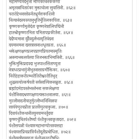
महामण्यंगदभुजा मणिकांचनकंकणा
अमृतस्राविताटंका मुक्ताचोला सुवासिनी. ॥६२॥
वरारोहेभनासोरुर्नतभ्रूर्मत्तकाशिनी
नित्यानंदस्वरूपानुभूतिर्भूतिलकायिता. ॥६३॥
कृष्णकर्णामृतोदंता कृष्णनेत्रालिपद्मिनी
हातश्रीकृष्णरमिता यमितापघ्नकीर्तना. ॥६४॥
देदीप्यमाना दुर्दैवदुर्लभस्मृतिवंदना
दयमानमना दासत्रासनाशधृतव्रता. ॥६५॥
भक्तेक्षणक्षणप्रलपप्राणप्रियतमास्मृतिः
अनन्यभक्तसर्वस्वा निजभक्ताभिमानिनी. ॥६६॥
भुक्तिमुक्तिप्रदपदा भुजपाशसिताच्युता
नेत्राधरप्रभागुंजीभूतनासाग्रमौक्तिका. ॥६७॥
निरीहेहाकरीरम्भरीतिरीश्वररीतिभृत्
शुद्धसत्वोत्कर्षवती सर्वसात्त्विकसन्नुता. ॥६८॥
ब्रह्मांडमंडपस्तंभस्तंभना सकलेक्षणा
वंशीनिनादश्रवणक्षणत्यक्ताशनालया. ॥६९॥
मुरलीनादजीवातुर्मुरलीध्वनिनिस्रपा
सायंवेणुरवप्रीता प्रातर्वेणुरवाकुला. ॥७०॥
दिवावंशीकथानीतयुगयामचर्तुदया
कृष्णचुंबितवंशीर्ष्या वंशीकुत्साकृतादरा. ॥७१॥
वंशीसपत्नी वंश्याप्तमहाभाग्योत्सवासहा
वंश्यायत्तप्रियप्राप्तिर्वंशीदूतीप्रबोधिता. ॥७२॥
वंशीसखीसमाहूता वंशीज्वरहरौषधिः