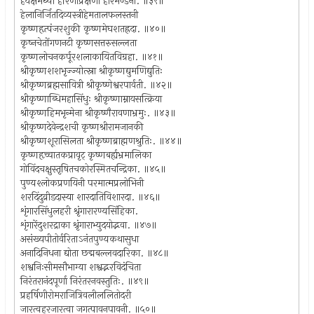
हर्यक्षमध्या हरिणीप्रेक्षणा हीरमण्डना. ॥३९॥
हेलानिर्जितदिव्यस्त्रीहेमतालफलस्तनी
कृष्णहृत्पंजरशुकी कृष्णमेघशतह्रदा. ॥४०॥
कृष्नचेतोंगणनटी कृष्णसत्तरुसल्लता
कृष्णलोचनकर्पूरशलाकायितविग्रहा. ॥४१॥
श्रीकृष्णशशभृज्ज्योत्स्ना श्रीकृष्णद्युमणिद्युतिः
श्रीकृष्णब्रह्मसावित्री श्रीकृष्णेश्वरपार्वती. ॥४२॥
श्रीकृष्णाब्धिमहासिंधुः श्रीकृष्णाम्नायसत्क्रिया
श्रीकृष्णहिमभृन्मेना श्रीकृष्णैरावणाभ्रमुः. ॥४३॥
श्रीकृष्णदेवेन्द्रशची कृष्णश्रीरामजानकी
श्रीकृष्णशूरासिलता श्रीकृष्णब्राह्मणश्रुतिः. ॥४४॥
कृष्णहृच्चातकप्रावृट् कृष्णबर्ह्यभ्रमालिका
गोविंदचक्षुस्तृषितचकोरस्मितचन्द्रिका. ॥४५॥
पुण्यश्लोकप्रणयिनी परमात्मप्रलोभिनी
शरदिंदुव्रीडदास्या शारदातिविशारदा. ॥४६॥
शृंगारसिंधुलहरी श्रृंगारारण्यसिंहिका.
शृंगारेंदुशरद्राका श्रृंगाराभ्युदयोद्भवा. ॥४७॥
असंख्यपीतोर्वरिताऽनंतपुण्यकथासुधा
अनादिनिधना द्योता छद्मबल्लवदारिका. ॥४८॥
शश्वनिःसीमसौभाग्या शश्वद्भरविदंचिता
निरंतरानंदपूर्णा निरंतरनवस्तुतिः. ॥४९॥
प्रहर्षिणीरोमराजित्रिवलीललितोदरी
जारत्वहरजारत्वा जगत्पावनपावनी. ॥५०॥