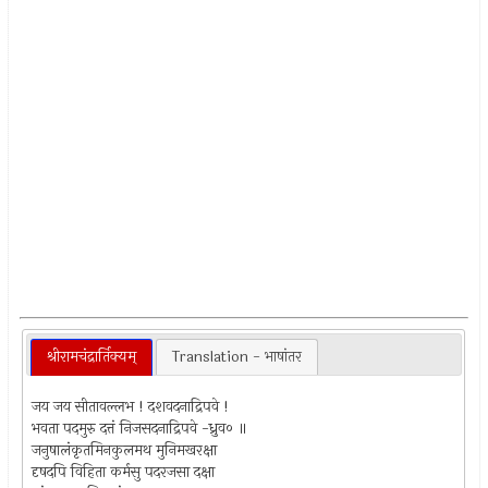
श्रीरामचंद्रार्तिक्यम्
Translation - भाषांतर
जय जय सीतावल्लभ ! दशवदनाद्रिपवे !
भवता पदमुरु दत्तं निजसदनाद्रिपवे -ध्रुव० ॥
जनुषालंकृतमिनकुलमथ मुनिमखरक्षा
दृषदपि विहिता कर्मसु पदरजसा दक्षा