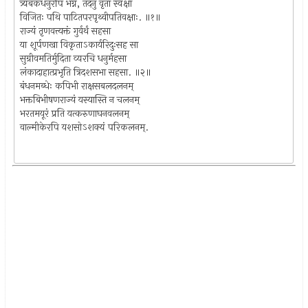
त्र्यंबकधनुरपि भग्नं, तदनु वृता स्वक्षा
विजितः पथि पाटितपरपृथ्वीपतिवक्षाः. ॥१॥
राज्यं तृणवत्त्यक्तं गुर्वर्थं सहसा
या शूर्पणखा विकृताऽकार्यरिदुःसह सा
सुग्रीवमतिर्मुदिता व्यरचि धनुर्महसा
लंकादाहात्प्रभृति त्रिदशसभा सहसा. ॥२॥
बंधनमब्धेः कपिभी राक्षसबलदलनम्
भक्तबिभीषणराज्यं यस्यास्ति न चलनम्
भरतमयूरं प्रति यत्करुणाघनवलनम्
वाल्मीकेरपि यशसोऽ‍शक्यं परिकलनम्.