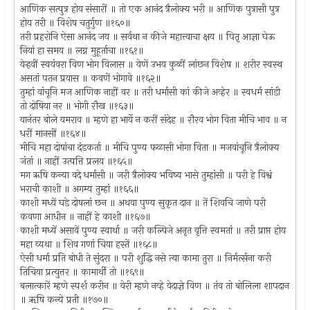
आणिक सत्पुत्र होय संसारीं ॥ तो एक आनंद त्रैलोक्य भरी ॥ आणिक पुत्रासी पुत्र
होय तरी ॥ विशेष चतुर्गुण ॥१६०॥
तरी प्रहरोनि ऐसा आनंद जय ॥ सर्वथा न कीजे महात्त्वाचा क्षय ॥ पितृ आज्ञा घेऊ
नियां हा समय ॥ लग्न मुहूर्ताचा ॥१६१॥
येर्‍हवीं स्वयंवरा विण भोग विलास ॥ येणें उभय कुळीं लांछन विशेष ॥ शरीर स्वस्थ
असतां पतन प्रयास ॥ कवणें भोगावे ॥१६२॥
तुम्हां वांचूनि मज आणिक नाहीं वर ॥ तरी धर्मासी कां कीजे अव्हेर ॥ स्वधर्म सांडी
तो दोषिया नर ॥ भोगी रौख ॥१६३॥
यानंतर बोले यमराव ॥ म्हणे हा भार्ये न करीं संदेह ॥ रौरव भोग विता मीचि भाव ॥ न
धरीं मानसीं ॥१६४॥
मीचि महा दोषांचा दंडकर्ता ॥ मीचि पुण्य फळासी भोगा विता ॥ मजवांचूनि त्रैलोक्य
जंतां ॥ नाहीं उत्पत्ति प्रलय ॥१६५॥
मग ऋषि कन्या वदे धर्मासी ॥ जरी त्रैलोक्य भविष्य भासे तुम्हांसी ॥ परी हे विश्वं
भराची काशी ॥ अगम्य तुम्हां ॥१६६॥
काशी मध्य़ें घडे दोषलां छन ॥ अथवा पुण्य सुकृत दान ॥ तें शिवचि जाणे परी
कवणा आधीन ॥ नाहीं हे काशी ॥१६७॥
काशी मध्यें असावें पुण्य स्वार्था ॥ जरी कल्पिजे अनृत वृत्ति स्वमतां ॥ तरी प्राप्त होय
महा व्यथा ॥ शिव गणां चिया हस्तें ॥१६८॥
ऐसी धर्मा प्रति बोधी ते सुंदरा ॥ परी शुद्धि नसे त्या कामा तुरा ॥ निर्मर्त्सना करी
तिचिया प्रत्युत्तर ॥ कामार्थी तो ॥१६९॥
बलात्कारें म्हणे स्पर्श करीन ॥ येरी म्हणे नव्हे वेदाज्ञे विण ॥ तंव तो बोलिला शापदान
॥ ॠषि कन्ये प्रती ॥१७०॥