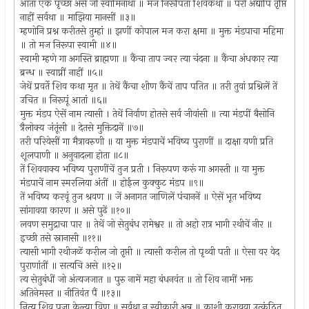
आतां एक पृच्छा असे जी स्वामिनाथा ॥ मज निरूपितां शिवकथा ॥ परी अद्यापि तृप्ति
नाहीं सर्वथा ॥ माझिया मानसीं ॥३॥
म्हणोनि प्रश्न करीतसे तुम्हां ॥ झणीं कोपाल मज करा क्षमा ॥ मुक्त मंडपाचा महिमा
॥ तो मज निरूपा स्वामी ॥४॥
स्वामी म्हणे गा अगस्ति ब्राह्मणा ॥ कैंचा ताप ज्वर त्या चंदना ॥ कैंचा अंधकार त्या
ब्रन्ध ॥ स्वाप्नीं नाहीं ॥५॥
जेथें प्रवर्ते शिव कथा मृत ॥ तेथें कैंचा शीण कैंचें ताप पतित ॥ तरी तुवां प्रश्निलें तें
उचित ॥ निरूपूं आतां ॥६॥
मुक्त मंडप ऐसें नाम त्यासी । तेथें निर्वाण होतसे सर्व जीवांसी ॥ त्या मंडपीं बैसोनि
त्रैलोक्य जंतूंसी ॥ देतसे मुक्तिदानें ॥७॥
तरी परियेसीं गा मैत्रावरुणी ॥ या मुक्त मंडपाचें भविष्य पुराणीं ॥ दाक्षा यणी प्रति
शूलपाणी ॥ अनुवादला होता ॥८॥
तें शिववाक्य भविष्य पुराणींचें तुज प्रती । निरूपण करूं गा अगस्ती ॥ या मुक्त
मंडपाचें नाम स्मरलिया अंतीं ॥ होईल कुक्कुट मंडप ॥९॥
तें भविष्य करवूं तुज श्रवण ॥ जें अनागत जाणिलें पंचाननें ॥ ऐसें भूत भविष्य
सांगावया कारण ॥ असे पुढें ॥१०॥
लवण समुद्राचा पार ॥ तेथें जो सेतुबंध रामेश्वर ॥ तो अहो रात्र भागी रथीचें नीर ॥
इच्छी तसे स्नानासी ॥११॥
त्यासी भागी रथीजळें करील जो तृप्ती ॥ त्यासी करील तो पृथ्वी पती ॥ ऐसा वर वेद
पुराणांतीं ॥ सत्यचि असे ॥१२॥
त्य सेतुबंधीं जो अंत्यजजात ॥ पुरु नामें महा बंधनवंत ॥ तो शिव नामीं भक्त
अतिनेमस्त ॥ नीतिवंत पैं ॥१३॥
नित्य शिव पूजा केल्या विण ॥ सर्वथा न स्वीकारी अन्न ॥ काशी करावया उत्कंठित