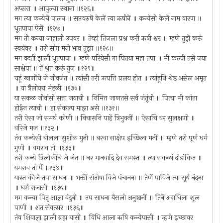
अप्सरा ॥ आपुल्या स्थाना ॥१२६॥
मग त्या कन्येचें पालन ॥ सप्तवरुषें केलें त्या ऋषीनें ॥ कन्येसी केलें नाम वारण ॥
धूतपापा ऐसें ॥१२७॥
मग ती कन्या जाहाली उपवर ॥ तेव्हां तिजला प्रश्न करी ऋषी श्वर ॥ म्हणे तुझें करूं
स्वयंवर ॥ तरी सांग मनो भाव तुझा ॥१२८॥
मग वदती झाली धूतपापा ॥ म्हणे परियेसी गा पितया महा तपा ॥ मी कल्पी तसें जया
साक्षेपा ॥ तें श्रुत करूं तुज ॥१२९॥
चहूं खाणींचे जे जीवजंत ॥ त्यांसी तरी उत्पत्ति प्रलय होत ॥ त्यांहूनि श्रेष्ठ असेल अमृत
॥ या त्रैलोक्य मंडळी ॥१३०॥
या सकळ जीवांसी सत्ता जयाची ॥ निमित्त जाणतसे सर्व जंतूंची ॥ पित्या मी कांता
होईन त्याची ॥ हा संकल्प माझा असे ॥१३१॥
तरी ऐसा जो समर्थ कोणी ॥ विचारूनि पाहें त्रिभुवनीं ॥ ऐसाचि वर सुलक्षणी ॥
वरिजे मज ॥१३२॥
तंव कन्येसी बोलला सुशीळ मुनी ॥ बरवा साक्षेप इच्छिला मनीं ॥ म्हणे तरी पूर्ण धर्म
गुणी ॥ यमराव तो ॥१३३॥
तरी कन्ये त्रिलोकींचे जे जंत ॥ नर मानवादि देव समस्त ॥ त्या सकळां दीडांकित ॥
यमराव तो पैं ॥१३४॥
यास्त कीजे तपा साधना ॥ भक्तीं संतोषा विजे पंचानना ॥ तेणें पाविजे त्या सूर्य नंदना
॥ धर्म राजासी ॥१३५॥
मग कन्या पितृ आज्ञा वंदुनी ॥ तप साधना बैसली अनुष्ठानीं ॥ तिनें अराधिला शूल
पाणी ॥ शत संवत्सर ॥१३६॥
तंव शिवाज्ञा झाली ब्रह्म यासी ॥ विधि आला ऋषि कन्येपासी ॥ म्हणे इच्छावर