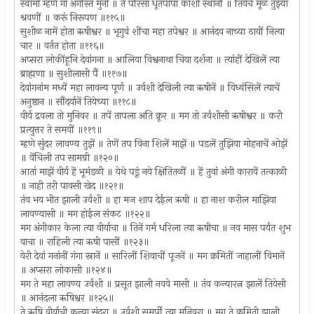
स्वामी म्हणे गा अगस्ति मुनी ॥ ते परिसा धूतपापा काशी स्थानीं ॥ तियेचें मूळ तुझ्या
श्रवणीं ॥ करूं निरूपण ॥११५॥
सुशीळ नामें होता ऋषीश्वर ॥ भृगुवं शींचा महा तपेश्वर ॥ आनंदव नाच्या ठायीं नित्या
चार ॥ वर्तत होता ॥११६॥
अप्सरा लोकींहूनि देवांगना ॥ आलिया विश्वनाथा चिया दर्शना ॥ त्यांहीं देखिलें त्या
ब्राह्मणा ॥ सुशीलासी पैं ॥११७॥
देवांगनांम मध्यें महा लावन्य पूर्ण ॥ उर्वशी देखिली त्या ऋषीनें ॥ विध्वंसिलें त्याचें
अनुष्ठान ॥ सौंदर्यानें तियेच्या ॥११८॥
वीर्य द्रवला तो मुनिवर ॥ तपें तापला अति क्रूर ॥ मग तो उर्वशीसी ऋषीश्वर ॥ करी
प्रत्युत्तर ते समयीं ॥११९॥
म्हणे सुंदर लावण्य तुझें ॥ तेणें तप विना शिलें माझें ॥ पडलें तुझिया मोहनाचें ओझें
॥ वेंचिली तप सामग्री ॥१२०॥
आतां माझें वीर्य हें भूमंडळी ॥ येथे पडूं नये क्षितितळीं ॥ हें तुवां अंगी कारावें तत्काळी
॥ नाही तरी पावसी खेद ॥१२१॥
तंव भय भीत झाली उर्वशी ॥ हा मज शाप देईल ऋषी ॥ हा नाश करील माझिया
लावण्यासी ॥ मग होईल संकट ॥१२२॥
मग अंगीकार केला त्या वीर्याचा ॥ तिनें गर्म धरिला त्या ऋषीचा ॥ नव मास पर्यंत शुभ
वाचा ॥ राहिली त्या ऋषी पासीं ॥१२३॥
येरी देवां गनांनीं गंगा स्नानें ॥ सारिलीं शिवाचीं पूजनें ॥ मग क्रमितीं जाहालीं विमानें
॥ अप्सरा लोकासी ॥१२४॥
मग ते महा लावण्य उर्वशी ॥ प्रसूत झाली नववे मासी ॥ तंव कन्यारत्न झालें तियेसी
॥ आनंदला ऋषिश्वर ॥१२५॥
ते ऋषि वीर्याची कन्या सुंदरा ॥ उर्वशी समर्पी त्या मुनिवरा ॥ मग ते क्रमिती झाली