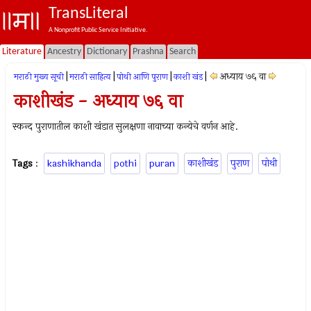
TransLiteral
A Nonprofit Public Service Initiative.
Literature
Ancestry
Dictionary
Prashna
Search
|
|
|
|
अध्याय ७६ वा
मराठी मुख्य सूची
मराठी साहित्य
पोथी आणि पुराण
काशी खंड
काशीखंड - अध्याय ७६ वा
स्कन्द पुराणातील काशी खंडात सुलक्षणा नावाच्या कन्येचे वर्णन आहे.
Tags
:
kashikhanda
pothi
puran
काशीखंड
पुराण
पोथी