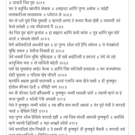
॥ पाचारी चित्र गुप्त ॥८१॥
मग ते चतुर्विध खाणींचे लेखक ॥ शब्दाधार आणि पुण्य श्लोक ॥ त्यांहीं
नमस्कारिला सभानायक ॥ धर्मराज तो ॥८२॥
मग तो धर्म पुसे चित्र गुप्तासी ॥ म्हणती आणा ते कवण कैसा दोषी ॥ यमगणीं उभे
केले सभेसी ॥ त्या चौघांजणां पैं ॥८३॥
तंव चित्र गुप्त म्हणे कृतांता ॥ हा बाह्मण आणि याची कांता ॥ पुत्र आणि सून यांतें
आतां ॥ बाधला संसर्ग ॥८४॥
येणें अंगीकारिलें अधर्माचें दान ॥ हा पुण्य शील परी हेंचि लांछन ॥ जे पंचक्रोशी
मुक्ति स्थान ॥ तेथींचा निवासी हा ॥८५॥
तेथें भवानी शिव भुक्ति मुक्तिदाता ॥ तीं यानें अव्हेरिलीं न स्मरतां ॥ तेथें जो राहे
आपुलिया मता ॥ तो घालिती बाहेरी ॥८६॥
यानें वेद मुख्यांचा अव्हेर केला ॥ आणि चित्त सरितेसी प्रवाहला ॥ मग कल्पनेच्या
डोहीं बुडाला ॥ पडिला दोष भोंवरीं ॥८७॥
म्हणोनि अप्राप्त झाली वाराणसी ॥ आतां एकचि जन्म दीजे यासी ॥ हीं कुक्कुट
होतील कीकट देशीं ॥ चौघेंही जण ॥८८॥
मग तीं कीकट देशीं क्रौंचनामीं ॥ कुक्कुट जन्मीं घातलीं चारी ॥ स्वामी म्हणे गा हे
कथा पुढारी ॥ वर्तली ऐकें अगस्ती ॥८९॥
ऐसे ते कुक्कुट जन्मीं वर्ततां ॥ त्या क्रौंच नाम नगरीं असतां ॥ तंव पूर्व पंथीं ते कापडी
जातां ॥ देखिले तिंहीं ॥९०॥
महा पुण्य शील देखिले कापडी द्दष्टीं ॥ त्यां चिया संगतीं लागली कुक्कुटी ॥ अगस्ति
म्हणे स्वामी क्षितितटीं ॥ महा आश्चर्य वर्तलें ॥९१॥
जेथें कापडियां होय विश्रांती ॥ ते स्थळीं तीं कुक्कुटे तीं कुक्कुटे बैसती ॥ कापडी तयां