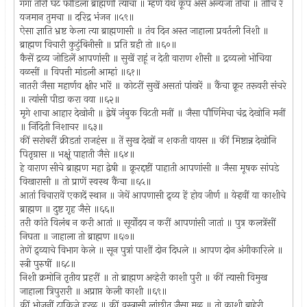
गंगा तीरीं घट फोडिला ब्राह्मणीं त्याचा ॥ म्हणे येथें कूप असे अन्यजा तीचा ॥ तोचि रे
यजमान तुमचा ॥ दरिद्र भंजन ॥५९॥
ऐसा ज्ञाति भ्रष्ट केला त्या ब्राह्मणासी ॥ तंव दिन अस्त जाहाला प्रवर्तली निशी ॥
ब्राह्मण विचारी कुटुंबिनीसी ॥ प्रति ग्रही तो ॥६०॥
कैसें द्रव्य जोडिलें आपणांसी ॥ सुखें राहूं न देती वाराण शीसी ॥ द्रव्यलो भोचिया
वळसीं ॥ विपत्ती मांडली आम्हां ॥६१॥
नातरी जैसा महार्णव क्षीर भारें ॥ कोटरीं सुखें असतां पांखरें ॥ कैंचा क्रूर तरूवरी संचरे
॥ त्यांसी पीडा करा वया ॥६२॥
मृगे शाचा आहार देखोनी ॥ द्वेषें जंबुक विटती मनीं ॥ जैसा पौर्णिमेचा चंद्र देखोनि मनीं
॥ निंदिती निशाचर ॥६३॥
कीं सरोबरीं क्रीडतां राजहंस ॥ तें सुख देखों न शकती वायस ॥ कीं मिष्टान्न देखोनि
पितृग्रास ॥ भक्षूं पाहाती जैसे ॥६४॥
हे वाराण सीचे ब्राह्मण महा द्वेषी ॥ क्रूरद्दष्टीं पाहाती आपणांसी ॥ जैसा मूषक सांपडे
विखारासी ॥ तो प्राणें स्वस्थ कैंचा ॥६५॥
आतां विचारावें एकादें स्थान ॥ जेथें आपणासी द्र्व्य हें होय जीर्ण ॥ येर्‍हवीं या काशीचे
ब्राह्मण ॥ दुष्ट गृह जैसे ॥६६॥
तरी कांते विलंब न करी आतां ॥ सूर्योदय न करीं आपणांसी जातां ॥ पुत्र कलत्रेंसीं
निघता ॥ जाहाला तो ब्राह्मण ॥६७॥
तेणें द्र्व्याचे विभाग केले ॥ सून पुत्रां पाशीं दोन दिधले ॥ आपण दोन अंगीकारिले ॥
स्त्री पुरुषीं ॥६८॥
निशी क्रमोनि तृतीय प्रहरीं ॥ तो ब्राह्मण अव्हेरी काशी पुरी ॥ कीं त्यासी विमुख
जाहाला त्रिपुरारी ॥ अप्राप्त केली काशी ॥६९॥
कीं भोजनीं टाकिजे हरळ ॥ कीं वस्त्रासी लांछीत जैसा मळ ॥ तो काशी बाहेरी