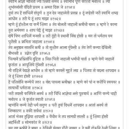
स्वामि आज्ञा मानिती ज्या स्त्रिया समर्थ ॥ स्वामीचे पूर्ण करिती मनोरथ ॥ त्या
शुभांगनांसी वंदिती प्रथम ॥ अमरा दिक जे ॥१७१॥
तुवां तप हें साधिलें संपूर्ण ॥ तुज देव जाहालेती प्रसन्न ॥ तूं नव्हेसी जरी स्वामि शब्दा
आधीन ॥ तरी घे तूं शाप माझा ॥१७२॥
म्हणे तूं होशील या कर्में शिळा ॥ तंव बोलती जाहाली ऋषीची बाळा ॥ म्हणे रे कामा
तुरा अमंगळा ॥ शाप घेईं तूं माझा ॥१७३॥
दोषें विण शापिलें मजसी ॥ तरी तूंही ये स्थानीं निंद्य होसी ॥ मग तो धर्मराव यम
पुरीसी ॥ क्रमिता जाहाला ॥१७४॥
तंव अनुष्ठान सारूनि ऋषी ॥ तो सुशीळ आला गुंफेसी ॥ तंव तेणें कन्या देखिली
बीभत्सी ॥ उद्भेग वृत्ति ॥१७५॥
पित्यानें प्रश्नितांचि दुहिता ॥ निरू पिती जाहाली धर्माची वार्ता ॥ म्हणे येणें जाहालें
कृतांता ॥ आपुलिये गुंफेसी ॥१७६॥
मी राहिलें वेदाज्ञे आधीन ॥ तो म्हणे कायसें मुहूर्त लग्न ॥ पितया तो वदला शापदान ॥
जे तूं शिळा होसी ॥१७७॥
हें परिसोनि कन्येचें उत्तर ॥ खेद पावला ऋषीश्वर ॥ म्हणे कां पां न करीचि स्वयवर ॥
सत्वार्थी धर्मराजा ॥१७८॥
जरी तयासी कक्पिजे अनर्थ ॥ तरी विधि आज्ञेचा असे पुरुषार्थ ॥ आणि कन्ये चाही
मनोरथ ॥ जे कृतांत स्वाती ॥१७९॥
म्हणोनि कन्ये तेही धर्म सगुण ॥ परी तुवां दिधलें शापदान ॥ आतां अनर्थ तो
निष्कारण ॥ नकी सर्वथा ॥१८०॥
आतां भंजन तुझिया शापासी ॥ वेंचीन जे तप सामग्री सरसी ॥ तूं शिळा होसी
अहर्निशीं ॥ सोमकांत जे ॥१८१॥
मग त्या ऋषीनें ते बाळा ॥ ठेविली मंगळा गौरी जवळा ॥ ते वनीं होऊनि ठेली शिळा ॥