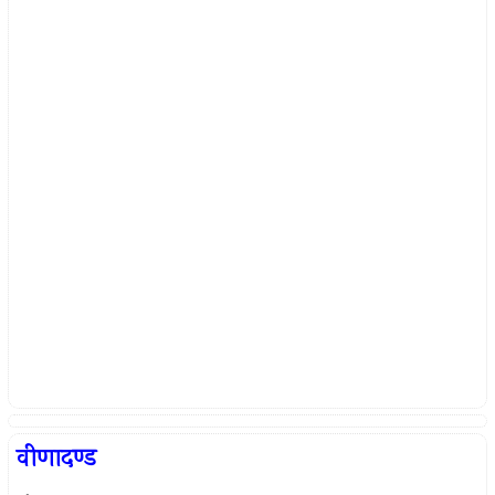
वीणादण्ड