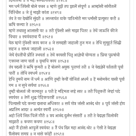
दिव्यतेजा ॥ ते महा सत्त्वाधिकारी ॥१४८॥
मग धर्म तियेसी बोले वचन ॥ म्हणे तुझें तप झालें संपूर्ण ॥ आम्हांसी सांगीतलें
विरिंचीन ॥ जे तूं माझी कांता ॥१४९॥
तंव ते वर देखोनि सुंदरी ॥ लज्जावंत ठाके पाठिमोरी मग धर्मासी प्रत्युत्तर करी ॥
ऋषि कन्या ते ॥१५०॥
म्हणे तथास्तु आलासी वर ॥ तरी गुंफेसी असे माझा पितर ॥ तेथें जाऊनि कीजे
विचार ॥ स्वयंवराचा पैं ॥१५१॥
येरू म्हणे गुंफेसी काय काज ॥ जे समद्दष्टी जाहाली तुज मज ॥ तेचि सुमुहूर्त सिद्धी
सहज ॥ साध्य जाहाली ॥१५२॥
जेथें दंपतींची प्रीति उभयतां ॥ तेथें कायसी पितृ आज्ञेची योग्यता ॥ प्रिया पुरुषांची
एकान्त जाण वार्ता ॥ वृथाचि काय ॥१५३॥
तंव वदली ते ऋषि कुमरी ॥ हें बोलणे अयुक्त पुराणां तरी ॥ जे वेदाज्ञेनें वर्तताती पूर्वा
पारीं ॥ तोचि स्वधर्म ॥१५४॥
हेचि तुमचें नाम जें धर्म ॥ आणि तुम्ही केवीं योजितां अधर्म ॥ हें मनोमर्कट यासी पूर्वा
गम ॥ न सुचे सर्वथा ॥१५५॥
तुम्ही बोलतां जी कामातुर ॥ परी हे महिमता नव्हे सार ॥ तरी पितृकरीं जेव्हां घडे
स्वयंवर ॥ तेणें शुद्ध ऐहिकपरत्रीं ॥१५६॥
पित्यासी घडे कन्या दानाचा अधिकार ॥ सर्व गोत्र जांसी आनंद थोर ॥ पूर्व जांसी होय
अप्रतिम आदर ॥ अत्यंत स्वर्गीं ॥१५७॥
अहो शिवें निरू पिलें गौरी ॥ त्रय आनंद दुर्लभ संसारीं ॥ तरी ते वेदाज्ञा त्रिलोकी
माझारी ॥ कवण कवण ॥१५८॥
अहो जैं होतसे आपुलें स्वयंवर ॥ तैं पंच दिन महा आनंद थोर ॥ ऐसी ते वेदाज्ञा
त्रैलोक्य समग्र ॥ न भासे कांहीं ॥१५९॥