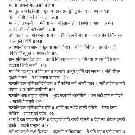
मन ॥ जाहालें असे तयाचें ॥१४॥
मग पुरु म्हणे स्त्रियेसी ॥ गृह व्यवसाय समर्पूनि पुत्रांसी ॥ आपण उभयतां
वाराणशीसी ॥ क्रमिजे आतां ॥१५॥
मग बोले ते पुरुची कामिनी ॥ म्हणे परिसा माझी विनवणी ॥ आपण क्रमिजे
आनंदवनीं ॥ तें महा समर्थ ॥१६॥
तेथें जाइजे परी शिव दर्शन ॥ आपणासी होईल कैसेन ॥ कवण अंगिकारितील दान
॥ आपुलें तेथें पैं ॥१७॥
आपणासीं द्रव्य सामग्री बहुत ॥ सत्पात्रीं दान ॥ कीजे किंचित ॥ तरी तें काशी
केलियाचें सुकृत ॥ अपार होय ॥१८॥
ग्राम मुळियासी देतां दान ॥ तरी तें निष्कारण जाण ॥ जैसें त्या दग्धबीजांचें प्रमाण ॥
उद्भवेना क्षिति भुवनीं ॥१९॥
मग कैंचें पत्र पुष्प आणि फळ ॥ म्हणोनि आमुचे गृहींचें दान सकळ ॥ जैसें पांगार
वृक्षाचें कमळ ॥ न ये कवणा उपयोगा ॥२०॥
म्हणोनि ग्राम मुळियासी देतां दान ॥ तें फळित नव्हे भोगवी पतन ॥ जैसें सरितापूरजळीं
वोसण ॥ पृथ्वीचि प्रवाहिली ॥२१॥
म्हणोनि भला ब्राह्मण पूजिजे ॥ शुद्ध षट्‍कर्मी ओळखिजे ॥ परी तोही प्राप्त न होइजे
॥ महातीर्था वांचुनी ॥२२॥
म्हणोनि ग्राम मुळियासी न दीजे ॥ आणि गृह स्थेंही त्यासी वंचिजे ॥ घेत्या देत्या
बोलिजे ॥ सहस्त्र वर्ष पर्यंत ॥२३॥
आतां हें दान द्यावयाची नीती ॥ वेदपुराणें ऋषि वाक्यें बोलती ॥ ऐसें त्या अंत्यज पुरूची
युवती ॥ वदली प्रत्युत्तर ॥२४॥
तरी त्या काशी मध्यें द्विजवर ॥ षट्‍कर्मी जे नित्याचार ॥ ते प्रति ग्रह न घेती साचार ॥