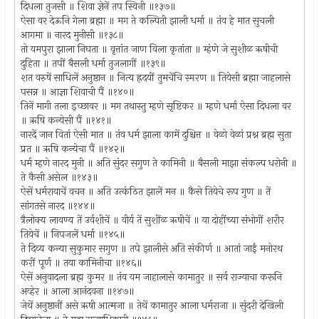
दिधला तुजसी ॥ शिवा ज्ञेनें तप स्विनी ॥१३७॥
ऐसा वर देऊनि गेला ब्रह्मा ॥ मग ते कल्पिती झाली धर्मा ॥ तंव हे मात सुचली
आगमा ॥ नारद मुनीसी ॥१३८॥
तो यमपुरा झाला निघता ॥ वृत्तांत जाण विला कृतांता ॥ म्हंणे जे सुशीळ ऋषीची
दुहिता ॥ तपीं बैसली धर्मा तुजलागीं ॥१३९॥
शत वरुषें साधिलें अनुष्ठान ॥ नित्य ह्रदयीं तुमचेंचि स्मरण ॥ तियेसी ब्रह्मा जाहलासे
पसन्न ॥ आज्ञा शिवाची पैं ॥१४०॥
तिनें मागी तला इच्छावर ॥ मग तथास्तु म्हणे सृष्टिकर ॥ म्हणे धर्मा ऐसा दिधला वर
॥ ऋषि कन्येसी पैं ॥१४१॥
नारदें जान वितां ऐसी मात ॥ तंव धर्म झाला कामें दुश्चित्त ॥ वेळो वेळां प्रश्न ब्रह्म सुता
प्रत ॥ ऋषि कन्येचा पैं ॥१४२॥
धर्म म्हणे नारद मुनी ॥ अति सुंदर सगुण ते कामिनी ॥ बैसली माझा संकल्प धरोनी ॥
ते कैसी असेल ॥१४३॥
ऐसें धर्मरायाचें वचन ॥ अति उत्कंठित झालें मन ॥ कैसे तियेचे रूप गुण ॥ तें
सांगतसे नारद ॥१४४॥
त्रैलोक्य लावण्य तें उर्वशीचें ॥ वीर्य तें सुशींळ ऋषीचें ॥ या दोहींच्या संभोगीं शरीर
तियेचें ॥ निपजलें धर्मा ॥१४५॥
ते दिव्य कन्या सुकुमार सगुण ॥ तपे झालीसे अति संकीर्ण ॥ आतां जाईं मनोरथ
करीं पूर्ण ॥ तया कामिनीचा ॥१४६॥
ऐसें अनुवादला ब्रह्म कुमर ॥ तंव यम जाहालासे कामातुर ॥ सर्व राज्याचा करूनि
अव्हेर ॥ आला आनंदवना ॥१४७॥
जेथें अनुष्ठानीं असे ऋषी आत्मजा ॥ तेथें कामातुर आला धर्मराजा ॥ सुंदरी देखिली