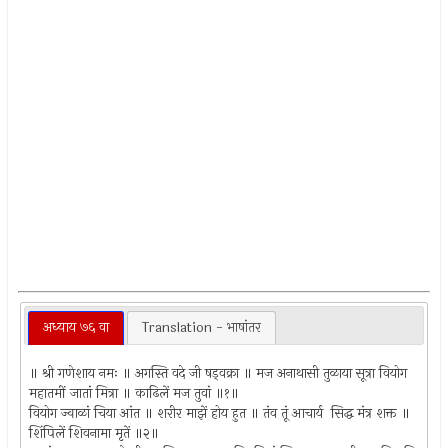
अध्याय ७६ वा
Translation - भाषांतर
॥ श्री गणेशाय नमः ॥ अगस्ति वदे जी षड्‍वक्रा ॥ मज अनाथासी तुळाया सूत्रा वियोग
महातमीं जातां मित्रा ॥ काढिलें मज तुवां ॥१॥
वियोग ज्वाळां चिया आंत ॥ शरीर माझें होय हुत ॥ तंव तूं आचार्य सिद्ध मंत्र शक्त ॥
शिंपिलें शिवनामा मृतें ॥२॥