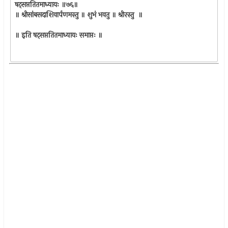
षट्‍सप्ततितमाध्यायः ॥७६॥
॥ श्रीसांबसदाशिवार्पणमस्तु ॥ शुभं भवतु ॥ श्रीरस्तु ॥
॥ इति षट्‍सप्ततितमाध्यायः समाप्तः ॥