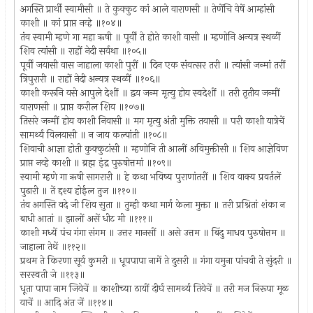
अगस्ति प्रार्थी स्वामीसी ॥ ते कुक्कुट कां आले वाराणसी ॥ तेणेंचि वेषें आम्हांसी
काशी ॥ कां प्राप्त नव्हे ॥१०४॥
तंव स्वामी म्हणे गा महा ऋषी ॥ पूर्वीं ते होते काशी वासी ॥ म्हणोनि अन्यत्र स्थळीं
शिव त्यांसी ॥ राहों नेदी सर्वथा ॥१०५॥
पूर्वीं जयासी वास जाहाला काशी पुरीं ॥ दिन एक संवत्सर तरी ॥ त्यांसी जन्मां तरीं
त्रिपुरारी ॥ राहों नेदी अन्यत्र स्थळीं ॥१०६॥
काशी करूनि वसे आपुले देशीं ॥ द्वय जन्म मृत्यु होय स्वदेशीं ॥ तरी तृतीय जन्मीं
वाराणसी ॥ प्राप्त करील शिव ॥१०७॥
तिसरे जन्मीं होय काशी निवासी ॥ मग मृत्यु अंती मुक्ति तयासी ॥ परी काशी यात्रेचें
सामर्थ्य विलयासी ॥ न जाय कल्पांती ॥१०८॥
शिवाची आज्ञा होती कुक्कुटांसी ॥ म्हणोनि ती आलीं अविमुक्तीसी ॥ शिव आज्ञेविण
प्राप्त नव्हे काशी ॥ ब्रह्म इंद्र पुरुषोत्तमां ॥१०९॥
स्वामी म्हणे गा ऋषी सागरारी ॥ हे कथा भविष्य पुराणांतरीं ॥ शिव वाक्य प्रवर्तलें
पुढारी ॥ तें द्दश्य होईल तुज ॥११०॥
तंव अगस्ति वदे जी शिव सुता ॥ तुम्ही कथा मार्ग केला मुक्ता ॥ तरी प्रश्नितां शंका न
बाधी आतां ॥ झालों असें धीट मी ॥१११॥
काशी मध्यें पंच गंगा संगम ॥ उत्तर मानसीं ॥ असे उत्तम ॥ बिंदु माधव पुरुषोत्तम ॥
जाहाला तेथें ॥११२॥
प्रथम ते किरणा सूर्य कुमरी ॥ धूपपापा नामें ते दुसरी ॥ गंगा यमुना पांचवी ते सुंदरी ॥
सरस्वती जे ॥११३॥
धूता पापा नाम जियेचें ॥ काशीच्या ठायीं दीर्घ सामर्थ्य तियेचें ॥ तरी मज निरूपा मूळ
याचें ॥ आदि अंत जें ॥११४॥