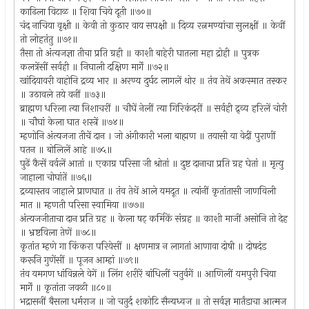
काढिला विटाळ ॥ शिवा चिये दूती ॥७०॥
चंद नाचिया वृक्षी ॥ केवी तो कुठार वाय सपक्षी ॥ दिव्य रत्नमण्यांचा सुलक्षीं ॥ केवीं
तो लोहतंतु ॥७१॥
तैसा तो अंत्यजज्ञा तीचा प्रति ग्रही ॥ काशी बाहेरी घातला महा द्रोही ॥ पुत्रक
कलत्रेंसीं सर्वही ॥ निघाली दक्षिण मार्गें ॥७२॥
खांदियावरी वाहोनि द्रव्य भार ॥ अरण्य दुर्घट लागलें थोर ॥ तंव तेथें अकस्मात तस्कर
॥ उठावले तये वनीं ॥७३॥
ब्राह्मण धरिला त्या निशाचरीं ॥ चौघें नेलीं त्या गिरिकंदरीं ॥ सर्वही द्र्व्य हरिलें चोरी
॥ चौघां केला घात शस्त्रें ॥७४॥
म्हणोनि अंत्यजजा तीचें दान । जो अंगीकारी भला बाह्मण ॥ तयासी या वेदीं पुराणीं
पतन ॥ बोलिलें आहे ॥७५॥
पुढें कैसें वर्वलें आतां ॥ एकाग्र परिसा जी श्रोतां ॥ दुष्ट दानाचा प्रति ग्रह घेतां ॥ मृत्यु
जाहाला चोघांतें ॥७६॥
द्रव्यास्तव जाहाले प्राणघात ॥ तंव तेथें आले यमदूत ॥ त्यांनीं कृतांतासी जाणविली
मात ॥ म्हणती परिसा स्वामिया ॥७७॥
अंत्यजजीताचा दान प्रति ग्रह ॥ केला षट्‍ कर्मिकें संग्रह ॥ काशी माजीं असोनि तो देह
॥ भ्रष्टविला तेणें ॥७८॥
कृतांत म्हणे गा किंकरा परियेसीं ॥ क्षणमात्र न लागतां आणावा दोषी ॥ दोषदंड
करूनि गुणेंसीं ॥ पूजन आम्हां ॥७९॥
तंव यमगण धांविन्नले वेगें ॥ लिंग शरीरें बांधिलीं चतुर्वगें ॥ आणिलीं यमपुरी चिया
मार्गें ॥ कृतांता जवळी ॥८०॥
भद्रासनीं बैसला धर्मराज ॥ जो चतुर्द शकोटि सैन्यध्वज ॥ तो सर्वज्ञ मार्तंडाचा आत्मज