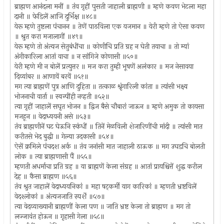
ब्राह्मण आनंदला मनीं ॥ तंव गृहीं पुसती जाहाली ब्राह्मणी ॥ म्हणे कवण भेटला महा
दानी ॥ फेडिलें आजि दुर्भिक्ष ॥४८॥
येरू म्हणे तुष्टला पंचानन ॥ तेणें पाठविला एक यजमान ॥ येरी म्हणे तो ऐसा कवण
॥ श्रुत करा मजालागीं ॥४९॥
येरू म्हणे तो अंत्यज सेतुबंधींचा ॥ कोणीचि प्रति ग्रह न घेती तयाचा ॥ तो म्यां
अंगीकारिला आतां वाचा ॥ न सांगिजे कोणासी ॥५०॥
येरी म्हणे मी न बोलें प्रत्युत्तर ॥ मज करा तुम्ही भूषणें अलंकार ॥ मज नेसावया
दिव्यांबर ॥ आणावें बरवें ॥५१॥
मग त्या ब्राह्मणें पुत्र आणि दुहिता ॥ तत्काळ श्रृंगारिली कांता ॥ त्यांसी भक्ष्य
भोजनाची वार्ता ॥ स्वन्पींही नव्हती ॥५२॥
त्या गृहीं जाहालें सघृत भोजन ॥ द्विज बैसे चौबारां जाऊन ॥ म्हणे अमुक तो कायसा
मजहून ॥ वेदाध्ययनी असे ॥५३॥
तंव ब्राह्मणीनें घट घेऊनि स्कंधीं ॥ तिनें मेळविली शेजारिणींची मांदी ॥ त्यांसी मात
करीतसे भेद बुद्धी ॥ गेल्या उदकासी ॥५४॥
ऐसें क्रमिले पंचदश अर्क ॥ तंव जनांसी मात जाहाली ठाऊक ॥ मग उघडचि बोलती
लोक ॥ त्या ब्राह्मणासी पैं ॥५५॥
म्हणती अधर्माचा प्रति ग्रह ॥ या ब्राह्मणें केला संग्रह ॥ आतां प्रायश्चित्तें शुद्ध करील
देह ॥ कैसा ब्राह्मण ॥५६॥
तंव श्रुत जाहालें वेदाध्ययनिकां ॥ महा षट्‍कर्मी याग कारिकां ॥ म्हणती भ्रष्टविलें
वेदश्लोकां ॥ अंत्यजजाति स्पर्शें ॥५७॥
त्या वेदव्याख्यानी ब्राह्मणीं केला पण ॥ जाति भ्रष्ट केला तो ब्राह्मण ॥ मग तो
लज्जावंत होऊन ॥ गृहासी गेला ॥५८॥