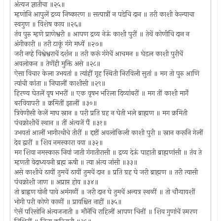
अंत्यज ज्ञातीचा ॥२५॥
म्हणोनि आपुलें द्रव्य निष्कारण ॥ सत्पात्रीं न पडेचि दान ॥ तरी काशी केल्याचा
स्वगुण ॥ विशेष काय ॥२६॥
तंव पुरु म्हणे प्राणेश्वरी ॥ आपण द्रव्य नेऊं काशी पुरीं ॥ तेथें कोणीचि दान न
अंगीकारी ॥ तरी टाकूं गंगे मध्यें ॥२७॥
जरी नव्हे विश्वेश्वराचें दर्शन ॥ तरी करूं गंगेचें आचमन ॥ घेडल काशी पुरीचें
अवलोकन ॥ तेणेंही मुक्ति असे ॥२८॥
ऐसा विचार केला उभयतां ॥ त्यांहीं गृह स्थिती निरविली सुतां ॥ मग तो पुरु आणि
त्यांची कांता ॥ निघालीं काशीसी ॥२९॥
हिरण्य घेतलें वृष भभरीं ॥ एक वृषभ भरिला दिव्यांबरीं ॥ मग तीं काशी मार्गें
बरवियापरी ॥ क्रमितीं झालीं ॥३०॥
त्रिवेणीसी केलें माघ स्नान ॥ परी प्रति ग्रह न घेती भले ब्राह्मण ॥ मग क्रमिती
पंचक्रोशीचें स्थान ॥ तीं अंत्यजें पैं ॥३१॥
उभयतां आलीं भागीरथीचे तीरीं ॥ द्दष्टीं अवलोकिली काशी पुरी ॥ स्नान करूनि गेलीं
देव द्वारीं ॥ शिव नमस्कारा वया ॥३२॥
मग शिवा नमस्कारू नियां जाती गंगातीरासी ॥ द्रव्य देऊं पाहाती ब्राह्मणांसी ॥ तंव ते
म्हणती वेदाध्ययनी ब्रह्म ऋषी ॥ त्या अंत्य जांसी ॥३३॥
असे काशीचे ठायीं तुमचें ठायीं तुमचें दान ॥ प्रति ग्रह घे जरी ब्राह्मण ॥ तरी त्यासी
पंचक्रोशी जाण ॥ अप्राप्त होय ॥३४॥
तो ब्राह्नण योनी पावे अमंगळीं ॥ जरी दान घे तुमचें अन्यत्र स्थळीं ॥ तो चौर्‍यायशीं
भोगी परी कोणे काळीं ॥ प्रायश्चित्त नाहीं ॥३५॥
ऐसें परिसोनि अंत्यजजाती ॥ मौनेंचि राहिलीं आपण चित्तीं ॥ शिव गुणांचें स्मरण