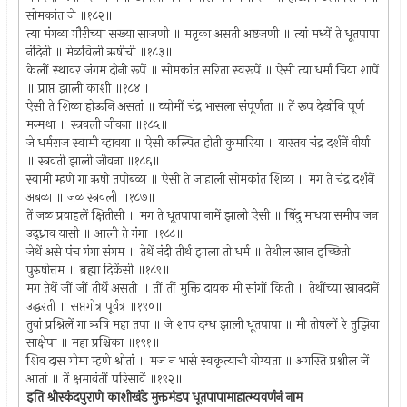
सोमकांत जे ॥१८२॥
त्या मंगळा गौरीच्या सख्या साजणी ॥ मतृका असती अष्टजणी ॥ त्यां मध्यें ते धूतपापा
नंदिनी ॥ मेळविली ऋषीची ॥१८३॥
केलीं स्थावर जंगम दोनी रूपें ॥ सोमकांत सरिता स्वरूपें ॥ ऐसी त्या धर्मा चिया शापें
॥ प्राप्त झाली काशी ॥१८४॥
ऐसी ते शिळा होऊनि असतां ॥ व्योमीं चंद्र भासला संपूर्णता ॥ तें रूप देखोनि पूर्ण
मन्मथा ॥ स्त्रवली जीवना ॥१८५॥
जे धर्मराज स्वामी व्हावया ॥ ऐसी कल्पित होती कुमारिया ॥ यास्तव चंद्र दर्शनें वीर्या
॥ स्त्रवती झाली जीवना ॥१८६॥
स्वामी म्हणे गा ऋषी तपोबळा ॥ ऐसी ते जाहाली सोमकांत शिळा ॥ मग ते चंद्र दर्शनें
अबळा ॥ जळ स्त्रवली ॥१८७॥
तें जळ प्रवाहलें क्षितीसी ॥ मग ते धूतपापा नामें झाली ऐसी ॥ बिंदु माधवा समीप जन
उद्ध्राव यासी ॥ आली ते गंगा ॥१८८॥
जेथें असे पंच गंगा संगम ॥ तेथें नंदी तीर्थ झाला तो धर्म ॥ तेथील स्नान इच्छितो
पुरुषोत्तम ॥ ब्रह्मा दिकेंसी ॥१८९॥
मग तेथें जीं जीं तीर्थें असती ॥ तीं तीं मुक्ति दायक मी सांगों किती ॥ तेथींच्या स्नानदानें
उद्धरती ॥ सप्तगोत्र पूर्वत्र ॥१९०॥
तुवां प्रश्निलें गा ऋषि महा तपा ॥ जे शाप दग्ध झाली धूतपापा ॥ मी तोषलों रे तुझिया
साक्षेपा ॥ महा प्रश्चिका ॥१९१॥
शिव दास गोमा म्हणे श्रोतां ॥ मज न भासे स्वकृत्याची योग्यता ॥ अगस्ति प्रश्नील जें
आतां ॥ तें क्षमावंतीं परिसावें ॥१९२॥
इति श्रीस्कंदपुराणे काशीखंडे मुक्तमंडप धूतपापामाहात्म्यवर्णनं नाम