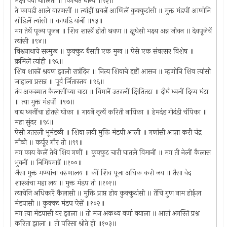
भक्षा वया घालिती ॥ किंचित धान्य ॥९२॥
ते कापडी आले वारणसीं ॥ त्यांहीं प्रयत्नें आणिलें कुक्कुटांसी ॥ मुक्त मंडपीं आणोनि
सोडिलें त्यांसी ॥ कापडि यांनीं ॥९३॥
मग तेथें पूज्य पूजन ॥ शिव शास्त्रें होती श्रवण ॥ क्षुधेसी भक्ष्य अन्न जीवन ॥ देवपूजेचें
त्यांसी ॥९४॥
विश्वनाथाचे सन्मुख ॥ कुक्कुट बैसती एक मुख ॥ ऐसे एक संवत्सर विशेष ॥
क्रमिलें त्यांही ॥९५॥
शिव शास्त्रें श्रवण झाली रात्रंदिन ॥ नित्य शिवाचे द्दष्टीं आसन ॥ म्हणोनि शिव त्यांसी
जाहाला प्रसन्न ॥ पूर्व र्जितास्तव ॥९६॥
तंव अकस्मात कैलासींच्या वाटा ॥ विमानें उतरलीं क्षितितटा ॥ दीर्घ ध्वनीं दिव्य घंटा
॥ त्या मुक्त मंडपीं ॥९७॥
वाद्य ध्वनींचा होतसे घोका ॥ गायनें नृत्यें करिती नायिका ॥ हेमदंड गोदंडी चंपिका ॥
महा सुंदर ॥९८॥
ऐसी उतरली भूमंडळी ॥ शिवा लयी मुक्ति मंडपी आली ॥ गणांसी आज्ञा करी चंद्र
मौळी ॥ कर्पूर गौर तो ॥९९॥
मग काय केलें तेथें शिव गणीं ॥ कुक्कुट चारी घातले विमानीं ॥ मग ती नेलीं कैलास
भुवनीं ॥ निमिषमात्रें ॥१००॥
जैसा मुक्त मण्यांचा वरुणालय ॥ कीं शिव पूजा अधिक करी जय ॥ तैसा वेद
शास्त्रांचा महा लय ॥ मुक्त मंडप तो ॥१०१॥
त्याचेनि अधिकारें कैलासी ॥ मुक्ति प्राप्त होय कुक्कुटांसी ॥ तेंचि गुण नाम होईल
मंडपासी ॥ कुक्क्ट मंडप ऐसें ॥१०२॥
मग त्या मंडपासी वर झाला ॥ तो मज अकथ्य वर्णा वयाला ॥ आतां अगस्ति प्रश्न
करिता झाला ॥ तो परिसा श्रोते हो ॥१०३॥