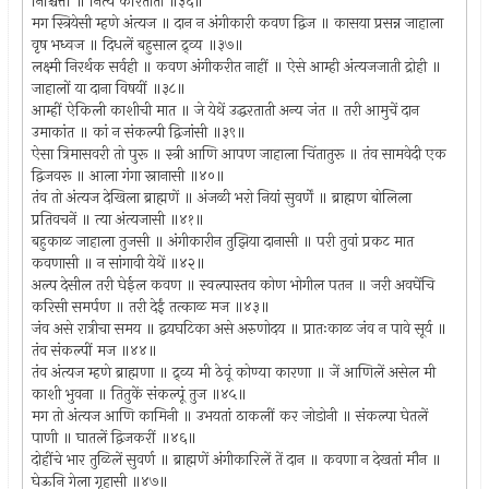
निश्चित्तीं ॥ नित्य करिताती ॥३६॥
मग स्त्रियेसी म्हणे अंत्यज ॥ दान न अंगीकारी कवण द्विज ॥ कासया प्रसन्न जाहाला
वृष भध्वज ॥ दिधलें बहुसाल द्र्व्य ॥३७॥
लक्ष्मी निरर्थक सर्वही ॥ कवण अंगीकरीत नाहीं ॥ ऐसे आम्ही अंत्यजजाती द्रोही ॥
जाहालों या दाना विषयीं ॥३८॥
आम्हीं ऐकिली काशीची मात ॥ जे येथें उद्धरताती अन्य जंत ॥ तरी आमुचें दान
उमाकांत ॥ कां न संकल्पी द्विजांसी ॥३९॥
ऐसा त्रिमासवरी तो पुरू ॥ स्त्री आणि आपण जाहाला चिंतातुरू ॥ तंव सामवेदी एक
द्विजवरू ॥ आला गंगा स्नानासी ॥४०॥
तंव तो अंत्यज देखिला ब्राह्मणें ॥ अंजळी भरो नियां सुवर्णें ॥ ब्राह्मण बोलिला
प्रतिवचनें ॥ त्या अंत्यजासी ॥४१॥
बहुकाळ जाहाला तुजसी ॥ अंगीकारीन तुझिया दानासी ॥ परी तुवां प्रकट मात
कवणासी ॥ न सांगावी येथें ॥४२॥
अल्प देसील तरी घेईल कवण ॥ स्वल्पास्तव कोण भोगील पतन ॥ जरी अवघेंचि
करिसी समर्पण ॥ तरी देईं तत्काळ मज ॥४३॥
जंव असे रात्रीचा समय ॥ द्वयघटिका असे अरुणोदय ॥ प्रातःकाळ जंव न पावे सूर्य ॥
तंव संकल्पीं मज ॥४४॥
तंव अंत्यज म्हणे ब्राह्मणा ॥ द्र्व्य मी ठेवूं कोण्या कारणा ॥ जें आणिलें असेल मी
काशी भुवना ॥ तितुकें संकल्पूं तुज ॥४५॥
मग तो अंत्यज आणि कामिनी ॥ उभयतां ठाकलीं कर जोडोनी ॥ संकल्पा घेतलें
पाणी ॥ घातलें द्विजकरीं ॥४६॥
दोहींचे भार तुळिलें सुवर्ण ॥ ब्राह्मणें अंगीकारिलें तें दान ॥ कवणा न देखतां मौन ॥
घेऊनि गेला गृहासी ॥४७॥