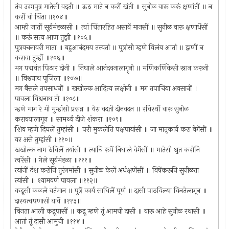
तंव उरगपुत्र मातेसी वदती ॥ ऊठ माते न करीं खंती ॥ सुनीळ वारू करूं क्षणांतीं ॥ न
करीं वो चिंता ॥१०४॥
आम्ही जातों सूर्य़मंडळासी ॥ त्वां चिंतारहित असावें मानसीं ॥ सुनीळ वारू क्षणार्धेंसीं
॥ करूं सत्य आण तुझी ॥१०५॥
पुत्रवचनावरी माता ॥ बहुआनंदमय तत्त्वतां ॥ पुत्रांसी म्हणे विलंब आतां ॥ झणीं न
करावा तुम्हीं ॥१०६॥
मग पद्मवंत पिठार दोनी ॥ निघाले आनंदवनालागॄनी ॥ मणिकर्णिकेसी स्नान करूनी
॥ विश्वनाथ पूजिला ॥१०७॥
मग बैसले तपसाधनीं ॥ खखोल्क आदित्य लक्षोनी ॥ मग तपाचिया अवसानीं ।
पावला विश्वनाथ तो ॥१०८॥
म्हणे माग रे मी मुम्हांसी प्रसन्न ॥ येरु वदती दीनवदन ॥ रविरथीं वारू सुनीळ
करावयालागून ॥ सामर्थ्य दीजे शंकरा ॥१०९॥
शिव म्हणे दिघलें तुम्हांसी ॥ परी मुकलेति पक्षपायांसी ॥ जा मातृकार्य करा वेगेंसीं ॥
वर असे तुम्हांसी ॥११०॥
खखोल्क नाम ठेविलें तयांसी ॥ त्याचि रूपें निघाले वेगेंसीं ॥ मातेसी श्रुत करोनि
त्वरेंसी ॥ गेले सूर्यमंडळा ॥१११॥
त्यांनीं दंश करोनि तुरंगमांसी ॥ सुनीळ केलें अर्धक्षणेंसीं ॥ विषेंकरूनि सुनीळता
त्यांसी ॥ श्यामवर्ण पावला ॥११२॥
कद्रूसी कळले वर्तमान ॥ पुत्रें कार्य साधिलें पूर्ण ॥ दासी पाठविल्या विनतेलागून ॥
दास्यत्वपणासी यावें ॥११३॥
विनता आली कद्रूपासीं ॥ कद्रू म्हणे तूं आमची दासी ॥ वारू आहे सुनीळ रथासी ॥
आतां तूं दासी आमुची ॥११४॥