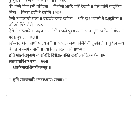
कुमुदिनी ॥ तैसें वर्तलें शेषजननीये ॥१४८॥
कीं जैसी निजधामीं पतिव्रता ॥ ती जैसी आनंदे पति देखतां ॥ तैसे वर्तलें कद्रुचिया
चित्ता ॥ विनता दासी ते देखोनि ॥१४९॥
ऐसी ते गरुडाची माता ॥ बद्धकरें दास्य करितां ॥ अति कृश झाली ते दक्षदुहिता ॥
पडिली चिंतार्णवीं ॥१५०॥
ऐसें तें अरुणाचें शापदान ॥ मातेसी बाधलें पुत्रवचन ॥ आतां मुक्त करील तें बंधन ॥
गरुड पुत्र तो ॥१५१॥
शिवदास गोमा प्रार्थी श्रोतयांप्रती ॥ खखोल्ककथा निवेदिली तुम्हांप्रती ॥ पुढील कथा
ऐकतां कल्मषें नासती ॥ त्या विनतादित्याचेनि ॥१५२॥
इति श्रीस्कंदपुराणे काशीखंडे दिवोदासचरिते खखोल्कादित्यवर्णनं नाम
सप्तचत्वारिंशाध्यायः ॥४७॥
॥ श्रीसांबसदाशिवार्पणमस्तु ॥
॥ इति सप्तचत्वारिंशत्तमाध्यायः समाप्तः ॥