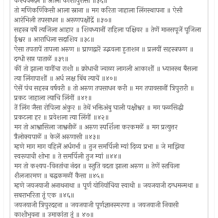
कश्यपनंदन ॥ आला काशीपुरीसी ॥३६॥
तो मणिकर्णिकेसी आला स्नाना ॥ मग करिता जाहाला लिंगस्थापना ॥ ऐसी
आरंभिली तपसाधन ॥ अरूणपक्षींद्रें ॥३७॥
सहस्त्र वर्षें त्यजिला आहार ॥ शिवध्यानीं राहिला पक्षिवर ॥ तेणें मानसपूजें पूजिला
ईश्वर ॥ आराधिला सदाशिव ॥३८॥
ऐसा तपतापें तापला अरुण ॥ घ्राणद्वारें उद्भवला हुताशन ॥ प्रलयीं सहस्त्रफण ॥
दग्धी सप्त पाताळें ॥३९॥
कीं तो झाला यागींचा राशी ॥ क्रोधाची ज्वाळा लागली आकाशीं ॥ ध्यानस्थ बैसला
त्या लिंगापाशीं ॥ अर्ध लक्ष बिंब त्याचें ॥४०॥
ऐसें पंच सहस्त्र वर्षवरी ॥ तो अरुण तपसाधन करी ॥ मग तपावसानीं त्रिपुरारी ॥
प्रकट जाहाला त्याचि लिंगीं ॥४१॥
तें लिंग जैसा रोपिला अंकुर ॥ तेथें भक्तिअंबु घाली पक्षीश्वर ॥ मग फळसिद्धी
प्रकटला हर ॥ प्रवेशला त्या लिंगीं ॥४२॥
मग तो आश्वासिला जाश्वनीळें ॥ अरुण स्पर्शिला करकमळें ॥ मग प्रत्युत्तर
त्रैलोक्यपाळें ॥ केलें अरुणासी ॥४३॥
म्हणे माग माग वहिलें अर्धगर्भा ॥ तुज समर्पिली म्यां दिव्य प्रभा ॥ जे माझिया
स्वरूपाची शोभा ॥ ते समर्पिली तुज म्यां ॥४४॥
मग तो कश्यप-विनतांचा नंदन ॥ स्तुति वदता झाला अरुण ॥ तेणें स्तविला
शैलजारमण ॥ बद्धकमळीं कैसा ॥४५॥
म्हणे जयजयाजी अनाथनाथा ॥ पूर्ण योगियांचिया स्वाथी ॥ जयजयाजी दग्धमन्मथा ॥
सबराभरिता तूं एक ॥४६॥
जयजयाजी त्रिपुरदहना ॥ जयजयाजी पूर्णज्ञानस्मरणा ॥ जयजयाजी निवासी
काशीभुवना ॥ उमाकांता तूं ॥ ४७॥