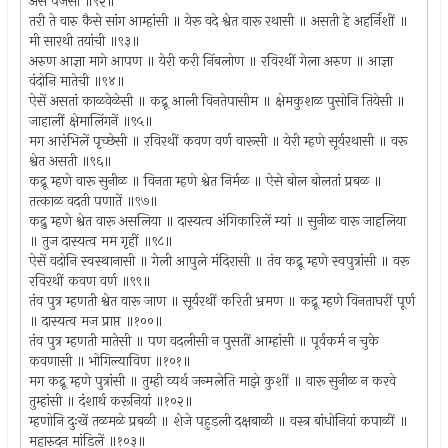
असे पैजेसी ॥९२॥
तरी ते वारु कैसे सांग आम्हांसी ॥ येरू वदे श्वेत वारू रथासी ॥ असती हे अहर्निशीं ॥
मी सारथी तयांची ॥९३॥
अरुण आज्ञा मागे आपण ॥ येरी करी निंबलोण ॥ रविरथीं गेला अरुण ॥ आज्ञा
वंदोनि मातेची ॥९४॥
ऐसें असतां काळवेळेसी ॥ कद्रू आली विनतेपासीम ॥ क्षेमकुशळ पुसोनि तियेसी ॥
जाहालीं क्षेमालिंगनें ॥९५॥
मग आरंभिलें पृच्छेसी ॥ रविरथीं कवण वर्ण वारूसी ॥ येरी म्हणे सूर्यरथासी ॥ वरू
श्वेत असती ॥९६॥
कद्रू म्हणे वारू सुनीळ ॥ विनता म्हणे श्वेत निर्मळ ॥ ऐसे बोल बोलतां प्रबळ ॥
तत्काळ वदती पणातें ॥९७॥
कद्रु म्हणे श्वेत वारू असलिया ॥ दास्यत्व अंगिकारिलें म्यां ॥ सुनीळ वारू जाहलिया
॥ तुज दास्यत्व मम गृहीं ॥९८॥
ऐसें वदोनि स्वस्थानासी ॥ गेली आपुले मंदिरासी ॥ तंव कद्रू म्हणे स्वपुत्रांसी ॥ वरू
रविरथीं कवण वर्ण ॥९९॥
तंव पुत्र म्हणती श्वेत वारू जाण ॥ सूर्यरथीं करिती भ्रमण ॥ कद्रू म्हणे विनताघरीं पूर्ण
॥ दास्यत्व मज प्राप्त ॥१००॥
तंव पुत्र म्हणती मातेसी ॥ पण वदलीसी न पुसतीं आम्हांसी ॥ पूर्वकर्म न चुके
कवणासी ॥ भोगिल्याविण ॥१०१॥
मग कद्रू म्हणे पुत्रांसी ॥ तुम्ही व्यर्थ जन्मलेति माझे कुशीं ॥ वारू सुनीळ न करवे
तुम्हांसी ॥ दंशार्थ करूनियां ॥१०२॥
म्हणोनि दुःखें तळमळे प्रबळी ॥ शेजे पहुडली दक्षबाळी ॥ वस्त्र बांधोनियां कपाळीं ॥
महारुदन मांडिलें ॥१०३॥