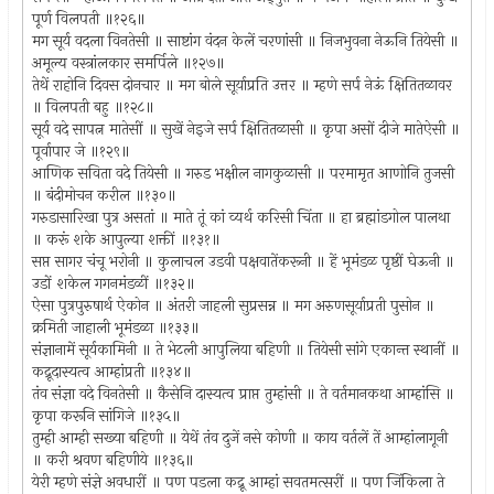
पूर्ण विलपती ॥१२६॥
मग सूर्य वदला विनतेसी ॥ साष्टांग वंदन केलें चरणांसी ॥ निजभुवना नेऊनि तियेसी ॥
अमूल्य वस्त्रांलकार समर्पिले ॥१२७॥
तेथें राहोनि दिवस दोनचार ॥ मग बोले सूर्य़ाप्रति उत्तर ॥ म्हणे सर्प नेऊं क्षितितळावर
॥ विलपती बहु ॥१२८॥
सूर्य वदे सापत्न मातेसीं ॥ सुखें नेइजे सर्प क्षितितळासी ॥ कृपा असों दीजे मातेऐसी ॥
पूर्वापार जे ॥१२९॥
आणिक सविता वदे तियेसी ॥ गरुड भक्षील नागकुळासी ॥ परमामृत आणोनि तुजसी
॥ बंदीमोचन करील ॥१३०॥
गरुडासारिखा पुत्र असतां ॥ माते तूं कां व्यर्थ करिसी चिंता ॥ हा ब्रह्मांडगोल पालथा
॥ करूं शके आपुल्या शक्तीं ॥१३१॥
सप्त सागर चंचू भरोनी ॥ कुलाचल उडवी पक्षवातेंकरूनी ॥ हें भूमंडळ पृष्ठीं घेऊनी ॥
उडों शकेल गगनमंडळीं ॥१३२॥
ऐसा पुत्रपुरुषार्थ ऐकोन ॥ अंतरी जाहली सुप्रसन्न ॥ मग अरुणसूर्याप्रती पुसोन ॥
क्रमिती जाहाली भूमंडळा ॥१३३॥
संज्ञानामें सूर्यकामिनी ॥ ते भेटली आपुलिया बहिणी ॥ तियेसी सांगे एकान्त स्थानीं ॥
कद्रूदास्यत्व आम्हांप्रती ॥१३४॥
तंव संज्ञा वदे विनतेसी ॥ कैसेनि दास्यत्व प्राप्त तुम्हांसी ॥ ते वर्तमानकथा आम्हांसि ॥
कृपा करूनि सांगिजे ॥१३५॥
तुम्ही आम्ही सख्या बहिणी ॥ येथें तंव दुजें नसे कोणी ॥ काय वर्तलें तें आम्हांलागूनी
॥ करी श्रवण बहिणीये ॥१३६॥
येरी म्हणे संज्ञे अवधारीं ॥ पण पडला कद्रू आम्हां सवतमत्सरीं ॥ पण जिंकिला ते