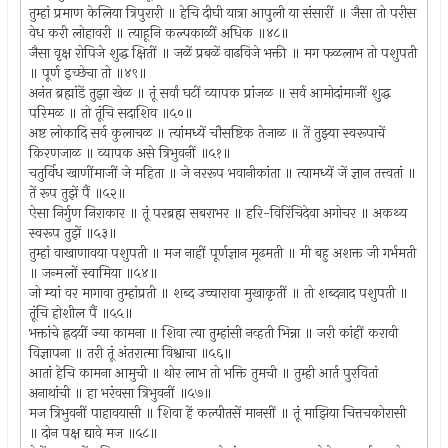
तुम्हां प्रमाण केलिया त्रिपुरारी ॥ हेचि दीघी यात्रा आपुली या संसारीं ॥ जैसा तो परीस
वेध करी लोहावरी ॥ त्याहूनि कल्पकाळीं अधिक ॥४८॥
जैसा वृक्ष रोपिजे शुद्ध क्षितीं ॥ जळें प्रबळें वाढविजे भक्ती ॥ मग फळलाभ तो पशुपती
॥ पूर्ण इच्छेचा तो ॥४९॥
अनंत ब्रह्मांडें तुझा खेळ ॥ तूं सर्वां घटीं व्यापक प्रांजळ ॥ सर्व आमोदांमाजीं शुद्ध
परिमळ ॥ तो तूंचि सदाशिव ॥५०॥
अष्ट लोकादि सर्व कुलाचळ ॥ त्यांमध्यें चौसष्टिक तेजाळ ॥ तें तुझ्या स्वरूपाचें
किरणजाळ ॥ व्यापक असे त्रिभुवनीं ॥५१॥
चतुर्विध खाणींमाजीं जे महिता ॥ जे नररूप भवानीकांता ॥ त्यामध्यें जें ज्ञान तत्त्वतां ॥
तें रूप तुझें पैं ॥५२॥
ऐसा निर्गुण निराकार ॥ तूं परब्रह्म सबराभर ॥ हरि-विरिंचिदेवा अगोचर ॥ अकथ्य
स्वरूप तुझें ॥५३॥
तुम्हां वाखाणावया पशुपती ॥ मज नाहीं पूर्णज्ञान मूढमती ॥ मी बहु अशक्त जी गर्भमती
॥ जन्मलों स्वामिया ॥५४॥
जो म्यां वर मागावा तुम्हांप्रती ॥ शब्द उच्चारावा मुखाकृतीं ॥ तो शब्दनाद पशुपती ॥
तूंचि होशील पैं ॥५५॥
भक्तांचे ह्रदयीं ज्या कामना ॥ शिवा त्या तुम्हांसी नव्हती भिन्ना ॥ जरी कांहीं करावी
विज्ञापना ॥ तरी तूं अंतरात्मा विश्वाचा ॥५६॥
आतां हेचि कामना आमुची ॥ थोर लाभ तो भक्ति तुमची ॥ तुम्ही आर्त पुरवितां
अनाथांची ॥ हा भरंवसा त्रिभुवनीं ॥५७॥
मज त्रिभुवनीं पाहावयासी ॥ शिवा हें कल्पीतसें मानसीं ॥ तूं माझिया चित्तचकोरासी
॥ दोन पक्ष द्यावे मज ॥५८॥