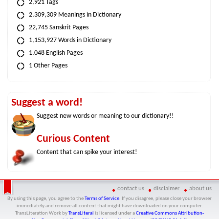
2,921 Tags
2,309,309 Meanings in Dictionary
22,745 Sanskrit Pages
1,153,927 Words in Dictionary
1,048 English Pages
1 Other Pages
Suggest a word!
Suggest new words or meaning to our dictionary!!
Curious Content
Content that can spike your interest!
contact us
disclaimer
about us
By using this page, you agree to the
Terms of Service
. If you disagree, please close your browser
immediately and remove all content that might have downloaded on your computer.
TransLiteration Work
by
TransLiteral
is licensed under a
Creative Commons Attribution-