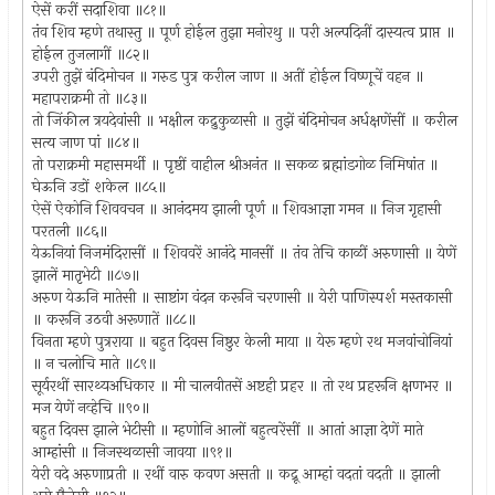
ऐसें करीं सदाशिवा ॥८१॥
तंव शिव म्हणे तथास्तु ॥ पूर्ण होईल तुझा मनोरथु ॥ परी अल्पदिनीं दास्यत्व प्राप्त ॥
होईल तुजलागीं ॥८२॥
उपरी तुझें बंदिमोचन ॥ गरुड पुत्र करील जाण ॥ अतीं होईल विष्णूचें वहन ॥
महापराक्रमी तो ॥८३॥
तो जिंकील त्रयदेवांसी ॥ भक्षील कद्रुकुळासी ॥ तुझें बंदिमोचन अर्धक्षणेंसीं ॥ करील
सत्य जाण पां ॥८४॥
तो पराक्रमी महासमर्थी ॥ पृष्ठीं वाहील श्रीअनंत ॥ सकळ ब्रह्मांडगोळ निमिषांत ॥
घेऊनि उडों शकेल ॥८५॥
ऐसें ऐकोनि शिववचन ॥ आनंदमय झाली पूर्ण ॥ शिवआज्ञा गमन ॥ निज गृहासी
परतली ॥८६॥
येऊनियां निजमंदिरासीं ॥ शिववरें आनंदे मानसीं ॥ तंव तेचि काळीं अरुणासी ॥ येणें
झालें मातृभेटी ॥८७॥
अरुण येऊनि मातेसी ॥ साष्टांग वंदन करूनि चरणासी ॥ येरी पाणिस्पर्श मस्तकासी
॥ करूनि उठवी अरूणातें ॥८८॥
विनता म्हणे पुत्रराया ॥ बहुत दिवस निष्ठुर केली माया ॥ येरू म्हणे रथ मजवांचोनियां
॥ न चलोचि माते ॥८९॥
सूर्यरथीं सारथ्यअधिकार ॥ मी चालवीतसें अष्टही प्रहर ॥ तो रथ प्रहरूनि क्षणभर ॥
मज येणें नव्हेचि ॥९०॥
बहुत दिवस झाले भेटीसी ॥ म्हणोनि आलों बहुत्वरेंसीं ॥ आतां आज्ञा देणें माते
आम्हांसी ॥ निजस्थळासी जावया ॥९१॥
येरी वदे अरुणाप्रती ॥ रथीं वारु कवण असती ॥ कद्रू आम्हां वदतां वदती ॥ झाली