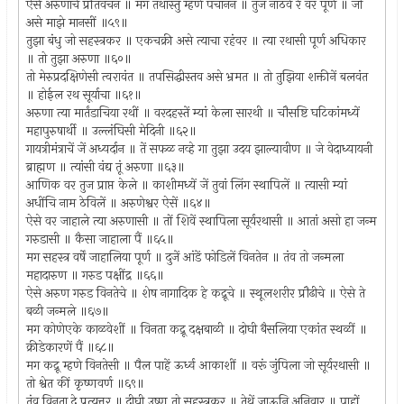
ऐसें अरुणाचें प्रतिवचन ॥ मग तथास्तु म्हणे पंचानन ॥ तुज नाठवे रे वर पूर्ण ॥ जो
असे माझे मानसीं ॥५९॥
तुझा बंधु जो सहस्त्रकर ॥ एकचक्री असे त्याचा रहंवर ॥ त्या रथासी पूर्ण अधिकार
॥ तो तुझा अरुणा ॥६०॥
तो मेरुप्रदक्षिणेसी त्वरावंत ॥ तपसिद्धीस्तव असे भ्रमत ॥ तो तुझिया शक्तीनें बलवंत
॥ होईल रथ सूर्याचा ॥६१॥
अरुणा त्या मार्तंडाचिया रथीं ॥ वरदहस्तें म्यां केला सारथी ॥ चौसष्टि घटिकांमध्यें
महापुरुषार्थी ॥ उल्लंघिसी मेदिनी ॥६२॥
गायत्रीमंत्राचें जें अध्यर्दान ॥ तें सफळ नव्हे गा तुझा उदय झाल्यावीण ॥ जे वेदाध्यायनी
ब्राह्मण ॥ त्यांसी वंद्य तूं अरुणा ॥६३॥
आणिक वर तुज प्राप्त केले ॥ काशीमध्यें जें तुवां लिंग स्थापिलें ॥ त्यासी म्यां
अधींचि नाम ठेविलें ॥ अरुणेश्वर ऐसें ॥६४॥
ऐसे वर जाहाले त्या अरुणासी ॥ तों शिवें स्थापिला सूर्यरथासी ॥ आतां असो हा जन्म
गरुडासी ॥ कैसा जाहाला पैं ॥६५॥
मग सहस्त्र वर्षें जाहालिया पूर्ण ॥ दुजें आंडें फोडिलें विनतेन ॥ तंव तो जन्मला
महादारुण ॥ गरुड पक्षींद्र ॥६६॥
ऐसे अरुण गरुड विनतेचे ॥ शेष नागादिक हे कद्रूचे ॥ स्थूलशरीर प्रौढीचे ॥ ऐसे ते
बळी जन्मले ॥६७॥
मग कोणेएके काळवेशीं ॥ विनता कद्रू दक्षबाळी ॥ दोघी बैसलिया एकांत स्थळीं ॥
क्रीडेकारणें पैं ॥६८॥
मग कद्रू म्हणे विनतेसी ॥ पैल पाहें ऊर्ध्व आकाशीं ॥ वरूं जुंपिला जो सूर्यरथासी ॥
तो श्वेत कीं कृष्णवर्ण ॥६९॥
तंव विनता दे प्रत्युत्तर ॥ दीघी उष्ण तो सहस्त्रकर ॥ तेथें जाऊनि अनिवार ॥ पाहों