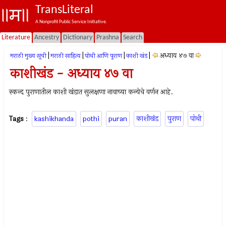
TransLiteral
A Nonprofit Public Service Initiative.
Literature
Ancestry
Dictionary
Prashna
Search
|
|
|
|
अध्याय ४७ वा
मराठी मुख्य सूची
मराठी साहित्य
पोथी आणि पुराण
काशी खंड
काशीखंड - अध्याय ४७ वा
स्कन्द पुराणातील काशी खंडात सुलक्षणा नावाच्या कन्येचे वर्णन आहे.
Tags
:
kashikhanda
pothi
puran
काशीखंड
पुराण
पोथी