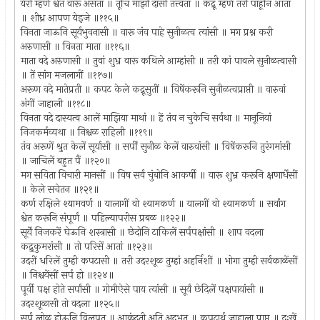
येरी म्हणे श्वेत वारू असतां ॥ तूंचि माझी दासी तत्त्वतां ॥ कद्रू म्हणे तरी पाहूनि आतां
॥ शीध्र आपण येइजे ॥११५॥
विनता जाऊनि सूर्यभुवनासी ॥ वारू जंव पाहे सुनीळत्व त्यांसी ॥ मग प्रश्न करी
अरुणासी ॥ विनता माता ॥११६॥
माता वदे अरुणासी ॥ तुवां शुभ्र वारू कथिले आम्हांसी ॥ तरी कां पावले सुनीळत्वासी
॥ तें सांग मजलागीं ॥११७॥
अरूण वदे मातेप्रती ॥ कपट केले कद्रूसुतीं ॥ विषेंकरूनि सुनीळत्वप्राप्ती ॥ वारुवां
अंगीं जाहाली ॥११८॥
विनता वदे दास्यत्व आलें माझिया माथां ॥ हें तंव न चुकेचि सर्वथा ॥ मानूनियां
निजकर्मव्यथा ॥ निश्चळ राहिली ॥११९॥
तंव अरूणें श्रुत केलें सूर्यासी ॥ सर्पीं सुनीळ केलें वारुवांसी ॥ विषेंकरूनि तुरंगमांसी
॥ जाचिलें बहुत पैं ॥१२०॥
मग सविता विचारी मानसीं ॥ विष सर्व चुंबोनि आकर्षी ॥ वारू शुभ्र करूनि क्षणार्धेंसीं
॥ केले सचेतन ॥१२१॥
कर्ण रक्षिले श्यामवर्ण ॥ यालागीं वो श्यामकर्ण ॥ यालगीं वो श्यामकर्ण ॥ सर्वांग
श्वेत करूनि संपूर्ण ॥ पहिल्यापरीस प्रबळ ॥१२२॥
सूर्यें निजकरें घेऊनि शस्त्रासी ॥ छेदोनि टाकिलें सर्पपक्षांसी ॥ शाप वदला
कद्रुकुमरांसी ॥ तो परिसें आतां ॥१२३॥
उदरीं धरिलें तुम्ही कपटासी ॥ तरी उदरशूळ तुम्हां अहर्निशीं ॥ भोगा तुम्ही सर्वकाळेंसीं
॥ निश्चयेंसीं सर्प हो ॥१२४॥
पूर्वी पक्ष होते सर्पांसी ॥ गोमीऐसे पाय त्यांसी ॥ सूर्यं छेदिलें पक्षपायांसी ॥
उदरशूळासी तो वदला ॥१२५॥
सर्प लोळ होऊनि विलपत ॥ आक्रंदती अति अद्‍भुत ॥ कपटार्थ जाहाला प्राप्त ॥ दुःखें