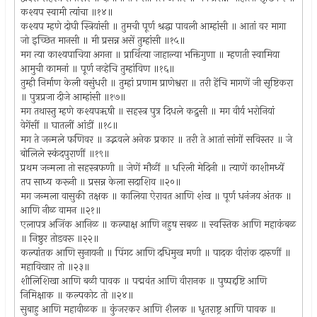
कश्यप स्वामी त्यांचा ॥१४॥
कश्यप म्हणे दोघी स्त्रियांसी ॥ तुमची पूर्ण श्रद्धा पावली आम्हांसी ॥ आतां वर मागा
जो इच्छित मानसी ॥ मी प्रसन्न असें तुम्हांसी ॥१५॥
मग त्या काश्यपाचिया अगना ॥ प्रार्थित्या जाहाल्या भक्तिगुणा ॥ म्हणती स्वामिया
आमुची कामनां ॥ पूर्ण नव्हेचि तुम्हांविण ॥१६॥
तुम्ही निर्माण केली वसुंधरी ॥ तुम्हां प्रणाम प्राणेश्वरा ॥ तरी हेंचि मागणें जी सृष्टिकरा
॥ पुत्रप्रजा दीजे आम्हांसी ॥१७॥
मग तथास्तु म्हणे कश्यपॠषी ॥ सहस्त्र पुत्र दिधले कद्रुसी ॥ मग वीर्य भरोनियां
वेगेंसीं ॥ घातलीं आंडीं ॥१८॥
मग ते जन्मले फणिवर ॥ उद्भवले अनेक प्रकार ॥ तरी ते आतां सांगों सविस्तर ॥ जे
बोलिले स्कंदपुराणीं ॥१९॥
प्रथम जन्मला तो सहस्त्रफणी ॥ जेणें मौळीं ॥ धरिली मेदिनी ॥ त्याणें काशीमध्यें
तप साध्य करूनी ॥ प्रसन्न केला सदाशिव ॥२०॥
मग जन्मला वासुकी तक्षक ॥ कालिया ऐरावत आणि शंख ॥ पूर्ण धनंजय अंतक ॥
आणि नीळ वामन ॥२१॥
एलापत्र अजिंक आनिळ ॥ कल्पाक्ष आणि नहुष सबळ ॥ स्वस्तिक आणि महाकंबळ
॥ निष्ठुर तोडवरू ॥२२॥
कल्पांतक आणि सुनायनी ॥ पिंगट आणि दधिमुख मणी ॥ पादक वीरांक दारुणीं ॥
महाविखार तो ॥२३॥
शीलिशिखा आणि बळी पावक ॥ पद्मवंत आणि वीरानक ॥ पुष्पद्दष्टि आणि
निमिक्षाक ॥ कल्पकोट तो ॥२४॥
सुबाहु आणि महावीळक ॥ कुंजरकर आणि शैलक ॥ धृतराष्ट्र आणि पावक ॥