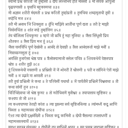
स्वामी प्रश्न करितों जी तुम्हांसी ॥ दीर्घ लज्जाभय होतें मानसीं ॥ मी सेवक आपुला
वृद्धपणासी ॥ वृथाचि बहुकाळाचा ॥३॥
मी अज्ञान शरीरी मंदमती ॥ प्रश्न करितों तुम्हांप्रती ॥ तुमचिया शब्दामृताची तृप्ती ॥
नव्हेचि मज ॥४॥
तरी मी अनाथ जि शिवसुता ॥ तूंचि माझिये आर्तीचा पूर्ण दाता ॥ तरी हे माझी
वियोगचिंता ॥ शांत नव्हे तुम्हांविण ॥५॥
तंव बोलिला शिवकुमर ॥ म्हणे जी ऋषि तुं महा मुनिवर ॥ जैसा सिंधूसी प्रिय
शीतकर ॥ तैसा प्रिय मज तूं ॥६॥
जैसा यागविधि पूर्ण देखोनी ॥ आनंदे तो देवाग्नी ॥ तैसा आनंदकर्ता माझे मनीं ॥
मित्रावरुणसुता तूं ॥७॥
अगस्ति तुजाऐसा श्रेष्ठ पात्र ॥ त्रैलोक्यामाजी नसेल पवित्र ॥ शिवकथेचें वेष्टनपात्र
श्रोत्र ॥ शरीर तुझें ॥८॥
तूं शिवकथेची गवसणी ॥ प्रश्निसी जें जें ओगरीं तें श्रीवणी ॥ परी न सांगिजे ऐसें माझे
मनीं ॥ न उद्भवे गा अगस्ती ॥९॥
तरी तुवां प्रश्निली जे कथा ॥ ते परियेसीं यथार्था ॥ जें पार्वतीनें प्रश्निलें विश्वनाथा ॥ ती
कथा सांगों तुज ॥१०॥
विरिंचिदेवाचा जो श्रेष्ठ कुमर ॥ तो मरीचिनामें मुनीश्वर ॥ तयापासाव सृष्टिकर ॥
कश्यप तो जी ॥११॥
त्य कश्यपाच्या तेराही कांता ॥ त्या झाल्या सर्व सृष्टिजनित्या ॥ त्यांमध्यें कद्रु आणि
विनता ॥ महामत्सर दोघींचा ॥१२॥
ऐशा त्या दोघी द्क्षनंदिनी ॥ विनता कद्रु कामिनी ॥ दोघी बैसल्या तपसाधणीं ॥
महामत्सरस्वार्थें ॥१३॥
द्वादश सहस्त्र संवत्सर ॥ दोघींनी तप साधिलें अपार ॥ मग प्रसन्न जाहाला सृष्टिकर ॥