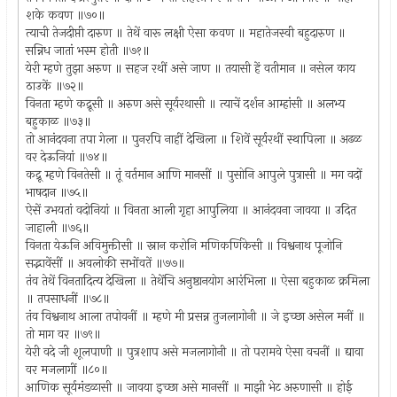
शके कवण ॥७०॥
त्याची तेजदीप्ती दारुण ॥ तेथें वारू लक्षी ऐसा कवण ॥ महातेजस्वी बहुदारुण ॥
सन्निध जातां भस्म होती ॥७१॥
येरी म्हणे तुझा अरुण ॥ सहज रथीं असे जाण ॥ तयासी हें वतीमान ॥ नसेल काय
ठाउकें ॥७२॥
विनता म्हणे कद्रूसी ॥ अरुण असे सूर्यरथासी ॥ त्याचें दर्शन आम्हांसी ॥ अलभ्य
बहुकाळ ॥७३॥
तो आनंदवना तपा गेला ॥ पुनरपि नाहीं देखिला ॥ शिवें सूर्यरथीं स्थापिला ॥ अढळ
वर देऊनियां ॥७४॥
कद्रू म्हणे विनतेसी ॥ तूं वर्तमान आणि मानसीं ॥ पुसोनि आपुले पुत्रासी ॥ मग वदों
भाषदान ॥७५॥
ऐसें उभयतां वदोनियां ॥ विनता आली गृहा आपुलिया ॥ आनंदवना जावया ॥ उदित
जाहाली ॥७६॥
विनता येऊनि अविमुक्तीसी ॥ स्नान करोनि मणिकर्णिकेसी ॥ विश्वनाथ पूजोनि
सद्भावेंसीं ॥ अवलोकी सभोंवतें ॥७७॥
तंव तेथें विनतादित्य देखिला ॥ तेथेंचि अनुष्ठानयोग आरंभिला ॥ ऐसा बहुकाळ क्रमिला
॥ तपसाधनीं ॥७८॥
तंव विश्वनाथ आला तपोवनीं ॥ म्हणे मी प्रसन्न तुजलागोनी ॥ जे इच्छा असेल मनीं ॥
तो माग वर ॥७९॥
येरी वदे जी शूलपाणी ॥ पुत्रशाप असे मजलागोनी ॥ तो परामवे ऐसा वचनीं ॥ द्यावा
वर मजलागीं ॥८०॥
आणिक सूर्यमंडळासी ॥ जावया इच्छा असे मानसीं ॥ माझी भेट अरुणासी ॥ होई