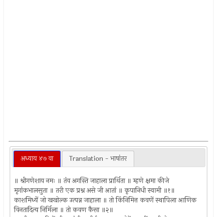
अध्याय ४७ वा
Translation - भाषांतर
॥ श्रीगणेशाय नमः ॥ तंव अगस्ति जाहाला प्रार्थिता ॥ म्हणे क्षमा कीजे
मृगांकभालसुता ॥ तरी एक प्रश्न असे जी आतां ॥ कृपानिधी स्वामी ॥१॥
काशमिध्यें जो खखोल्क उत्पन्न जाहाला ॥ तो किंनिमित्त कवणें स्थापिला आणिक
विनतादित्य निर्मिला ॥ तो कवण कैसा ॥२॥