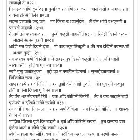
सालाक्षी तो ॥२५॥
पिठारक आणि कुंभोदर ॥ मुखविखार आणि प्रभाकर ॥ आतां असो हा नामपसर ॥
कथेसी होतसे विलंब ॥२६॥
सहस्त्र प्रसवलीं कद्रू परी ॥ मग विनता कश्यपसुंदरी ॥ ती दोन आंडीं दक्षकुमरी ॥
प्रसवती जाहाली ॥२७॥
ते प्रार्थीतसे कश्यपाकारण ॥ तुम्ही कद्रूसी जाहालेति प्रसन्न ॥ तियेसी दिघलें वरदान
॥ जाहाले सहस्त्र पुत्र पैं ॥२८॥
आणि मज कैसे दिघले दोनी ॥ मी काय न्य़ून तिजहूनी ॥ कीं मज देखिलें तपासाधनीं
॥ अशक्त तुम्हीं ॥२९॥
मग कश्यप म्हणे विनतेसी ॥ जे सहस्त्र पुत्र दिघले कद्रूसी ॥ ते सत्यचि पडती
भक्ष्यग्रासीं ॥ तुझिया पुत्राच्या ॥३०॥
स्वर्ग मृत्यु पाताळभुवना ॥ तुझे पुत्र न गणतील देवगणां ॥ सुरनइंद्रनारायणां ॥
जिंकितील सत्य ॥३१॥
सहस्त्र वरुषें राहावें निश्चिती ॥ मग तुझीं दोनी आंडीं फुटती ॥ दोन पुत्र तुजे अद्‍भुत
होती ॥ ऐसा दिघला पूर्ण वर ॥३२॥
तंव पंच शत संवत्सरीं तिनें ॥ एक आंडें फोडिलें विनतेनें ॥ तंव ते बाळ जाहालें नाहीं
पूर्णपणें ॥ देखिलें मातेनें स्वनेत्रीं ॥३३॥
तंव अर्धचि असे निपजला ॥ महारक्तवर्ण देखिला ॥ मग विनतेसी बोलिला ॥ शापदान
ते काळीं ॥३४॥
माझिया पिंडासी पूर्ण दिन नव्हतां ॥ तुवां आंडें फोडिलें तत्त्वतां ॥ तुज दास्यत्व प्राप्त
होईल आतां ॥ कोणे एके काळीं ॥३५॥
क्रोधें जाहाला असे लोहितवर्ण ॥ तो पक्षेंविण उद्भवला अरुण ॥ चरणीं चालतां