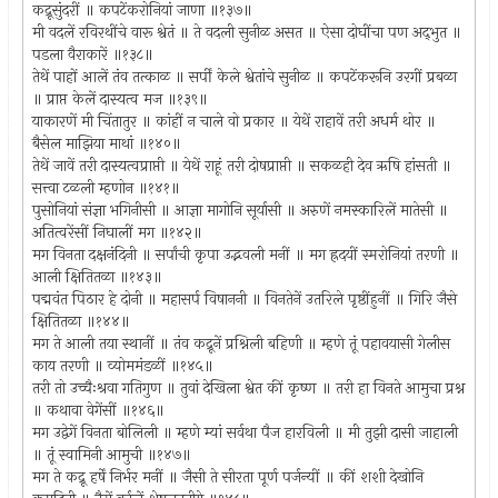
कद्रूसुंदरीं ॥ कपटेंकरोनियां जाणा ॥१३७॥
मी वदलें रविरथींचे वारू श्वेतं ॥ ते वदली सुनीळ असत ॥ ऐसा दोघींचा पण अद्‍भुत ॥
पडला वैराकारें ॥१३८॥
तेथें पाहों आलें तंव तत्काळ ॥ सर्पीं केले श्वेतांचे सुनीळ ॥ कपटेंकरूनि उरगीं प्रबळा
॥ प्राप्त केलें दास्यत्व मज ॥१३९॥
याकारणें मी चिंतातुर ॥ कांहीं न चाले वो प्रकार ॥ येथें राहावें तरी अधर्म थोर ॥
बैसेल माझिया माथां ॥१४०॥
तेथें जावें तरी दास्यत्वप्राप्ती ॥ येथें राहूं तरी दोषप्राप्ती ॥ सकळही देव ऋषि हांसती ॥
सत्त्वा टळली म्हणोन ॥१४१॥
पुसोनियां संज्ञा भगिनीसी ॥ आज्ञा मागोनि सूर्यासी ॥ अरुणें नमस्कारिलें मातेसी ॥
अतित्वरेंसीं निघालीं मग ॥१४२॥
मग विनता दक्षनंदिनी ॥ सर्पांची कृपा उद्भवली मनीं ॥ मग ह्रदयीं स्मरोनियां तरणी ॥
आली क्षितितळा ॥१४३॥
पद्मवंत पिठार हे दोनी ॥ महासर्प विषाननी ॥ विनतेनें उतरिले पृष्ठींहुनीं ॥ गिरि जैसे
क्षितितळा ॥१४४॥
मग ते आली तया स्थानीं ॥ तंव कद्रूनें प्रश्निली बहिणी ॥ म्हणे तूं पहावयासी गेलीस
काय तरणी ॥ व्योममंडळीं ॥१४५॥
तरी तो उच्चैःश्रवा गतिगुण ॥ तुवां देखिला श्वेत कीं कृष्ण ॥ तरी हा विनते आमुचा प्रश्न
॥ कथावा वेगेंसीं ॥१४६॥
मग उद्वेगें विनता बोलिली ॥ म्हणे म्यां सर्वथा पैज हारविली ॥ मी तुझी दासी जाहाली
॥ तूं स्वामिनी आमुची ॥१४७॥
मग ते कद्रू हर्षें निर्भर मनीं ॥ जैसी ते सीरता पूर्ण पर्जन्यीं ॥ कीं शशी देखोनि