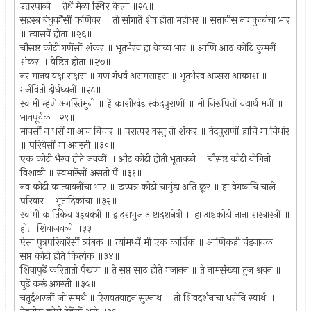
उत्तरपाळी ॥ तेथें मेळा स्थिर केला ॥२५॥
सहस्त्र बंधुवर्गेंसीं फणिवर ॥ तो सांगातें शेष होता महीधर ॥ सत्तावीस नागकुळांचा भार
॥ त्यासवें होता ॥२६॥
चौसष्ट कोटी गणेंसीं शंकर ॥ भूतभैरव हा वेगळा भार ॥ आणि आठ कोटि कुमरीं
शंकर ॥ वेष्टित होता ॥२७॥
नर मानव यक्ष राक्षस ॥ गण गंधर्व असमसाहस ॥ भूतभैरव अप्सरा आकाश ॥
गर्जविती दीर्घघ्वनीं ॥२८॥
स्वामी म्हणे अगस्तिमुनी ॥ हें काशीखंड स्कंदपुराणीं ॥ मी निरूपितों यथार्थ मनीं ॥
भावपूर्वक ॥२९॥
मानसीं न धरीं गा आन विचार ॥ परात्पर वस्तु तो शंकर ॥ वेदपुराणीं हाचि गा निर्धार
॥ परियेसीं गा अगस्ती ॥३०॥
एक कोटी भैरव होते जवळीं ॥ औट कोटी होती भूतावळी ॥ चौसष्ट कोटी योगिनी
विशाळी ॥ स्वभारेंसीं असती पैं ॥३१॥
नव कोटी कात्यायनींचा भार ॥ छप्पन्न कोटी चामुंडा अति क्रूर ॥ हा वेगळाचि चाले
परिवार ॥ भूतादिकांचा ॥३२॥
स्वामी कार्तिकेय षड्‍वक्त्री ॥ द्वादशभुज अष्टादशनेत्री ॥ हा अष्टकोटी नाना शस्त्रास्त्रीं ॥
होता शिवाजवळी ॥३३॥
ऐसा पुत्रपरिवारेंसीं त्र्यंबक ॥ त्यांमध्यें मी एक कार्तिक ॥ आणिकही चंडनायक ॥
सप्त कोटी होते कित्येक ॥३४॥
शिवापुढें करिताती पैखण ॥ ते सप्त साठ होते गजानन ॥ ते नामसंख्या तुज श्रवन ॥
पुढें करूं अगस्ती ॥३५॥
चतुर्दशरत्नीं जो समर्थ ॥ ऐरावतवाहन सुरनाथ ॥ तो शिवदर्शनाचा धरोनि स्वार्थ ॥