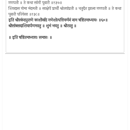
गणपती ॥ ते कथा सांगों पुढारी ॥१३७॥
शिवदास गोमा मंदमती ॥ साक्षेपें प्रार्थी श्रोतयांप्रती ॥ चतुर्दंत झाला गणपती ॥ ते कथा
पुढारी परियेसा ॥१३८॥
इति श्रीस्कंदपुराणे काशीखंडे गणेशोत्पत्तिवर्णनं नाम षष्टितमाध्यायः ॥६०॥
श्रीसांबसदाशिवार्पणमस्तु ॥ शुभं भवतु ॥ श्रीरस्तु ॥
॥ इति षष्टितमाध्यायः समाप्तः ॥