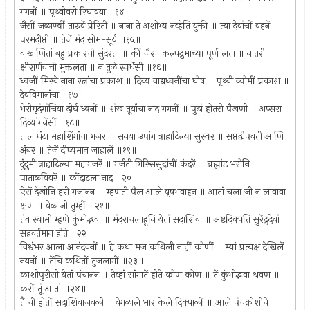
गगनीं ॥ पृथ्वीवरी रिघावया ॥१४॥
जैसीं जळार्ण्वीं तारुवें प्रेरिती ॥ नाना ते अशोभ्य नव्हेति युक्ती ॥ त्या देवांचीं वहनें
परमदीप्ती ॥ तेजें मंद सोम-सूर्य ॥१५॥
वाखाणितां बहु प्रकारची सुंदरता ॥ कीं जैशा कल्पद्रुमाच्या पूर्ण लता ॥ नातरी
क्षीरार्णवाची मुक्तलता ॥ न तुळे स्पर्धेसी ॥१६॥
ध्वजीं मिरवे नाना रत्नांचा प्रकाश ॥ दिव्य वाद्यध्वनींचा घोष ॥ पृथ्वी व्योमीं प्रकाश ॥
देवविमानांचा ॥१७॥
भेरीमृदंगांचिया दीर्घ ध्वनीं ॥ शंख तूर्यांचा नाद गगनीं ॥ पुढां होतसे पैखणी ॥ अप्सरा
दिव्यांगनेंसीं ॥१८॥
ताल घंटा महाशिंगांचा गजर ॥ सनया उपांग त्राहाटिल्या सुस्वर ॥ सप्तद्वीपवती आणि
अंबर ॥ तेजें दीप्यमान जाहालें ॥१९॥
दुंदुमी त्राहाटिल्या महागजरें ॥ गर्जती गिरिससुद्रांचीं कंदरें ॥ ब्रह्मांड भरोनि
पाताळविवरें ॥ कोंदाटला नाद ॥२०॥
ऐसें देखोनि हरी गजानन ॥ म्हणती पैल आले वृषभवाहन ॥ आतां चला जी न लावावा
क्षण ॥ वेळ जी तुम्हीं ॥२१॥
तंव स्वामी म्हणे कुंभोद्भवा ॥ मंदराचलाहूनि येतां सदाशिवा ॥ अष्टदिक्पति सुरेंद्र्देवां
सहवर्तमान होते ॥२२॥
विश्वंभर आला आनंदवनीं ॥ हे कथा मज कथिली नाहीं कोणीं ॥ म्यां प्रत्यक्ष देखिलें
नयनीं ॥ तेंचि कथितों तुजलागीं ॥२३॥
काशीपुरीसी येतां पंचानन ॥ तेव्हां सांगातें होते कोण कोण ॥ तें कुंभोद्भवा श्रवण ॥
करीं तूं आतां ॥२४॥
तैं ची होतों सदाशिवाजवळी ॥ वेगळाले भार केले दिक्पाळीं ॥ आले पंचक्रोशीचे