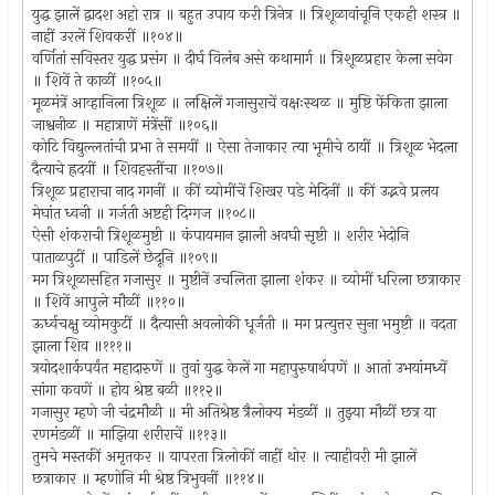
युद्ध झालें द्वादश अहो रात्र ॥ बहुत उपाय करी त्रिनेत्र ॥ त्रिशूळावांचूनि एकही शस्त्र ॥
नाहीं उरलें शिवकरीं ॥१०४॥
वर्णितां सविस्तर युद्ध प्रसंग ॥ दीर्घ विलंब असे कथामार्ग ॥ त्रिशूळप्रहार केला सवेग
॥ शिवें ते काळीं ॥१०५॥
मूळमंत्रें आव्हानिला त्रिशूळ ॥ लक्षिलें गजासुराचें वक्षःस्थळ ॥ मुष्टि फेंकिता झाला
जाश्वनीळ ॥ महात्राणें मंत्रेंसीं ॥१०६॥
कोटि विद्युल्लतांची प्रभा ते समयीं ॥ ऐसा तेजाकार त्या भूमीचे ठायीं ॥ त्रिशूळ भेदला
दैत्याचे ह्रदयीं ॥ शिवहस्तींचा ॥१०७॥
त्रिशूळ प्रहाराचा नाद गगनीं ॥ कीं व्योमींचें शिखर पडे मेदिनीं ॥ कीं उद्भवे प्रलय
मेघांत ध्वनी ॥ गर्जती अष्टही दिग्गज ॥१०८॥
ऐसी शंकराची त्रिशूळमुष्टी ॥ कंपायमान झाली अवघी सृष्टी ॥ शरीर भेदोनि
पाताळपुटीं ॥ पाडिलें छेदूनि ॥१०९॥
मग त्रिशूळासहित गजासुर ॥ मुष्टीनें उचलिता झाला शंकर ॥ व्योमीं धरिला छत्राकार
॥ शिवें आपुले मौळीं ॥११०॥
ऊर्ध्वचक्षु व्योमकुटीं ॥ दैत्यासी अवलोकी धूर्जती ॥ मग प्रत्युत्तर सुना भमुष्टी ॥ वदता
झाला शिव ॥१११॥
त्रयोदशार्कपर्यंत महादारुणें ॥ तुवां युद्ध केलें गा महापुरुषार्थपणें ॥ आतां उभयांमध्यें
सांगा कवणें ॥ होय श्रेष्ठ बळी ॥११२॥
गजासुर म्हणे जी चंद्रमौळी ॥ मी अतिश्रेष्ठ त्रैलोक्य मंडळीं ॥ तुझ्या मौळीं छत्र या
रणमंडळीं ॥ माझिया शरीराचें ॥११३॥
तुमचे मस्तकीं अमृतकर ॥ यापरता त्रिलोकीं नाहीं थोर ॥ त्याहीवरी मी झालें
छत्राकार ॥ म्हणोनि मी श्रेष्ठ त्रिभुवनीं ॥११४॥