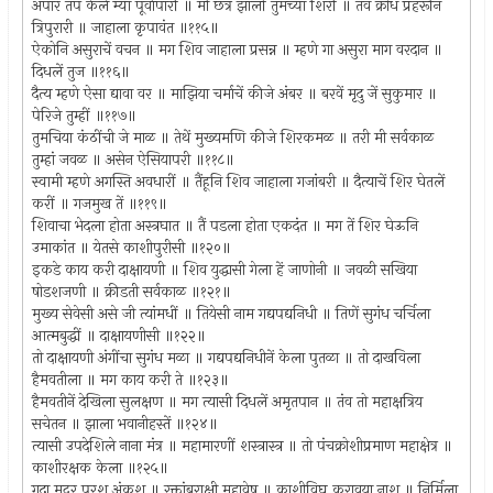
अपार तप केलें म्यां पूर्वापारीं ॥ मी छत्र झालों तुमच्या शिरीं ॥ तंव क्रोध प्रहरूनि
त्रिपुरारी ॥ जाहाला कृपावंत ॥११५॥
ऐकोनि असुराचें वचन ॥ मग शिव जाहाला प्रसन्न ॥ म्हणे गा असुरा माग वरदान ॥
दिधलें तुज ॥११६॥
दैत्य म्हणे ऐसा द्यावा वर ॥ माझिया चर्माचें कीजे अंबर ॥ बरवें मृदु जें सुकुमार ॥
पेरिजे तुम्हीं ॥११७॥
तुमचिया कंठींची जे माळ ॥ तेथें मुख्यमणि कीजे शिरकमळ ॥ तरी मी सर्वकाळ
तुम्हां जवळ ॥ असेन ऐसियापरी ॥११८॥
स्वामी म्हणे अगस्ति अवधारीं ॥ तैंहूनि शिव जाहाला गजांबरी ॥ दैत्याचें शिर घेतलें
करीं ॥ गजमुख तें ॥११९॥
शिवाचा भेदला होता अस्त्रघात ॥ तैं पडला होता एकदंत ॥ मग तें शिर घेऊनि
उमाकांत ॥ येतसे काशीपुरीसी ॥१२०॥
इकडे काय करी दाक्षायणी ॥ शिव युद्धासी गेला हें जाणोनी ॥ जवळी सखिया
षोडशजणी ॥ क्रीडती सर्वकाळ ॥१२१॥
मुख्य सेवेसी असे जी त्यांमधीं ॥ तियेसी नाम गद्यपद्यनिधी ॥ तिणें सुगंध चर्चिला
आत्मबुद्धीं ॥ दाक्षायणीसी ॥१२२॥
तो दाक्षायणी अंगींचा सुगंध मळा ॥ गद्यपद्यनिधीनें केला पुतळा ॥ तो दाखविला
हैमवतीला ॥ मग काय करी ते ॥१२३॥
हैमवतीनें देखिला सुलक्षण ॥ मग त्यासी दिधलें अमृतपान ॥ तंव तो महाक्षत्रिय
सचेतन ॥ झाला भवानीहस्तें ॥१२४॥
त्यासी उपदेशिले नाना मंत्र ॥ महामारणीं शस्त्रास्त्र ॥ तो पंचक्रोशीप्रमाण महाक्षेत्र ॥
काशीरक्षक केला ॥१२५॥
गदा मुद्नर परशु अंकुश ॥ रक्तांबराक्षी महावेष ॥ काशीविघ्न करावया नाश ॥ निर्मिला