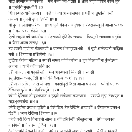
माझें तपसाधन तें किंचित ॥ मज कैंची काशी प्राप्त ॥ आतां माझा वियोग कीजे तृप्त
॥ तुमचेनि मुखश्रवें पैं ॥३॥
शिवकथाद्रव्याचें अवदान ॥ नव्हे कोण्या अध्वरासमान ॥ परी मी तुम्हांसी करीं
अमान्य ॥ तुमची कृपा देखोनी ॥४॥
मी तुमचा लडिवाळ रंक ॥ इच्छा पूर्ण कीजे भावपूर्वक ॥ मंदराचळाहूनि आला त्र्यंबक
॥ तें मज श्रवण कीजे ॥५॥
ऐशीं सहस्त्र वर्षें जाश्वनीळ ॥ मंदराचळीं होते देव सकळ ॥ विष्णूसी सांगावया अतुर्बळ
॥ कैसा आला ताराक्ष ॥६॥
तंव स्वामी म्हणे गा मैत्रावरुणी ॥ वातस्पर्शें समुद्रप्राशनी ॥ तूं पूर्ण आनंदकर्ता माझिया
मनीं ॥ शिवकथा प्रश्नितोसी ॥७॥
तुझिया धैर्याचा महिमा ॥ स्पर्धेनें समता कीजे व्योमा ॥ तुज निरूपावें गा कुंभोद्भवा
आगमा ॥ याचि वक्रेंकरूनि ॥८॥
तरी मी अल्प गा षड्‍वक्रेंसीं ॥ मज अकथ्यता त्रिनेत्रासी ॥ त्यासी
स्मृतिशास्त्रकथामृतेंसीं ॥ पाविजे कैवल्य काशीपद ॥९॥
तरी आतां प्रश्निला असे जो प्रश्न ॥ काशीपुरीं कैसा आला पंचानन ॥ व्योमीं पताका
देखिल्या दुरोन ॥ गजेंद्रविष्णूनें ॥१०॥
व्योमीं देखिला जी वृषभध्वज ॥ ह्रदयीं संतोषला गरुडध्वज ॥ स्वरूपें सुंदर तेजःपुंज ॥
महाशुभसार्थक ॥११॥
कोटि सूर्यांचा प्रकाश पूर्वेसी ॥ ऐसें दिव्य तेज देखिलें आकाशीं ॥ दीप्यमान प्रकाश
दिशीं ॥ ध्वज देखिला शिवाचा ॥१२॥
कोटि पद्में दिव्य विमानांची शोभा ॥ कीं हरिकंठीं कौस्तुभप्रभा ॥ तेथें कल्पवरी
गंधर्वगर्भा ॥ ते उपमा तुळिजे ॥१३॥
देव दिक्पति बैसले विमानीं ॥ तेथें बहु लोकांची जाहाली दाटणी ॥ जैसीं गंधर्वनगरें