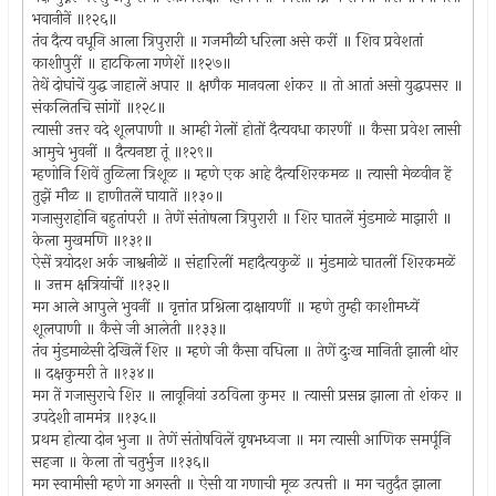
भवानीनें ॥१२६॥
तंव दैत्य वधूनि आला त्रिपुरारी ॥ गजमौळी धरिला असे करीं ॥ शिव प्रवेशतां
काशीपुरीं ॥ हाटकिला गणेशें ॥१२७॥
तेथें दोघांचें युद्ध जाहालें अपार ॥ क्षणैक मानवला शंकर ॥ तो आतां असो युद्धपसर ॥
संकलितचि सांगों ॥१२८॥
त्यासी उत्तर वदे शूलपाणी ॥ आम्ही गेलों होतों दैत्यवधा कारणीं ॥ कैसा प्रवेश लासी
आमुचे भुवनीं ॥ दैत्यनष्टा तूं ॥१२९॥
म्हणोनि शिवें तुळिला त्रिशूळ ॥ म्हणे एक आहे दैत्यशिरकमळ ॥ त्यासी मेळवीन हें
तुझें मौळ ॥ हाणीतलें घायातें ॥१३०॥
गजासुराहोनि बहुतांपरी ॥ तेणें संतोषला त्रिपुरारी ॥ शिर घातलें मुंडमाळे माझारी ॥
केला मुखमणि ॥१३१॥
ऐसें त्रयोदश अर्क जाश्वनीळें ॥ संहारिलीं महादैत्यकुळें ॥ मुंडमाळे घातलीं शिरकमळें
॥ उत्तम क्षत्रियांचीं ॥१३२॥
मग आले आपुले भुवनीं ॥ वृत्तांत प्रश्निला दाक्षायणीं ॥ म्हणे तुम्ही काशीमध्यें
शूलपाणी ॥ कैसे जी आलेती ॥१३३॥
तंव मुंडमाळेसी देखिलें शिर ॥ म्हणे जी कैसा वधिला ॥ तेणें दुःख मानिती झाली थोर
॥ दक्षकुमरी ते ॥१३४॥
मग तें गजासुराचे शिर ॥ लावूनियां उठविला कुमर ॥ त्यासी प्रसन्न झाला तो शंकर ॥
उपदेशी नाममंत्र ॥१३५॥
प्रथम होत्या दोन भुजा ॥ तेणें संतोषविलें वृषभध्वजा ॥ मग त्यासी आणिक समर्पूनि
सहजा ॥ केला तो चतुर्भुज ॥१३६॥
मग स्वामीसी म्हणे गा अगस्ती ॥ ऐसी या गणाची मूळ उत्पत्ती ॥ मग चतुर्दंत झाला