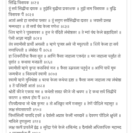
सिद्धि विनायक ॥८१॥
तूं सर्व सिद्धींचा दायक ॥ तुझेनि बुद्धीचा प्रकाशक ॥ तुझें नाम विनायक ॥ बुद्धि
विनायक पैं ॥८२॥
आतां असो हा नामांचा पसार ॥ तूं सगुण सर्वसिद्धींचा दातार ॥ जयासी प्रसन्न
मन्मथहर ॥ तो सर्वां वंद्य केला गणेश ॥८३॥
शिव म्हणे रे पुत्रनायका ॥ तुज जे वंदिती लंबोष्ठका ॥ ते म्यां वंद्य केले ब्रह्मादिकां ॥
ऐसी आज्ञा माझी ॥८४॥
तंव स्वामीसी प्रार्थी अगस्ती ॥ म्हणे पृच्छा असे जी मयूरपती ॥ शिवें केला हा सर्व
गणाधिपती ॥ लंबोदर पैं ॥८५॥
हा शिवगौरींचा कैसा सुत ॥ आणि कैसा जाहाला एकदंत ॥ मग जाहाला चतुर्दंत तो
वृत्तांत ॥ कथावा मजप्रती ॥८६॥
स्मामीसी म्हणे कृपा करूनियां मज ॥ कैसा उद्भवला चतुर्भुज ॥ आणि याचें मूळ
जन्मबीज ॥ निरूपावें स्वामी ॥८७॥
स्वामी म्हणे मुनिश्रेष्ठा ॥ बरवा केला कथेचा द्रष्टा ॥ कैसा जन्म जाहाला त्या लंबोष्ठा
॥ तें परियेसीं आतां ॥८८॥
श्रोतीं कीजे एकाग्र मन ॥ कथेसी सादर कीजे जी श्रवण ॥ हे कथा सर्व सिद्धींचें
कारण ॥ साध्य होय पैं ॥८९॥
रौरवदैत्याचा जो श्रेष्ठ कुमर ॥ तो अतिक्रूर नामें गजासुर ॥ तेणें पीडिले महासुर ॥
लक्ष संवत्सरवरी ॥९०॥
विध्वंसिलीं यागादि हवनें ॥ देवांसी अप्राप्त केलीं भागदानें ॥ देवगण पीडिले क्षुधेनें ॥
मानिले तृणतुल्य ॥९१॥
लक्ष वरुषें प्रवर्तलें द्वंद्व ॥ सुरेंद्रा ऐसे केले शक्तिमंद ॥ दैत्यांसी अधिकाधिक महामद