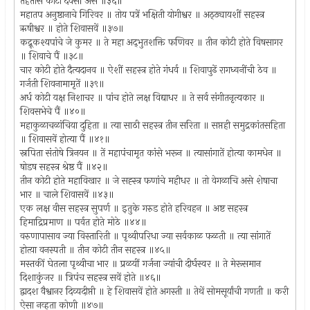
तेहतीस कोटी देवेंसीं असे ॥३६॥
महातप अनुष्ठानाचे गिरिवर ॥ तोय पत्रें भक्षिती योगीश्वर ॥ अठ्ठ्यायशीं सहस्त्र
ऋषीश्वर ॥ होते शिवासवें ॥३७॥
कद्रूकश्यपांचे जे कुमर ॥ ते महा अद्‍भुतशक्ति फणिवर ॥ तीन कोटी होते विषसागर
॥ शिवाचे पैं ॥३८॥
चार कोटी होते दैत्यदानव ॥ ऐशीं सहस्त्र होते गंधर्व ॥ शिवापुढें रागध्वनींची ठेव ॥
गर्जती शिवनामामृतें ॥३९॥
अर्ध कोटी यक्ष निशाचर ॥ पांच होते लक्ष विद्याधर ॥ ते सर्व संगीतनृत्यकार ॥
शिवसभेचे पैं ॥४०॥
महाकुळाचळांचिया दुहिता ॥ त्या साठी सहस्त्र तीन सरिता ॥ सप्तही समुद्रकांतसहिता
॥ शिवासवें होत्या पैं ॥४१॥
स्नपिता संतोषे त्रिनयन ॥ तें महापंचामृत कांसे भरून ॥ त्यासांगातें होत्या कामधेन ॥
षोडष सहस्त्र श्रेष्ठ पैं ॥४२॥
तीन कोटी होते महाविखार ॥ जे सह्स्त्र फणांचे महीधर ॥ तो वेगळाचि असे शेषाचा
भार ॥ चाले शिवासवें ॥४३॥
एक लक्ष वीस सहस्त्र सुपर्ण ॥ इतुके गरुड होते हरिवहन ॥ अष्ट सहस्त्र
हिमाद्रिप्रमाण ॥ पर्वत होते मोठे ॥४४॥
वरुणापासाव ज्या विस्तारिती ॥ पृथ्वीपरिधा ज्या सर्वकाळ फळती ॥ त्या सांगातें
होत्य़ा वनस्पती ॥ तीन कोटी तीन सहस्त्र ॥४५॥
मस्तकीं घेतला पृथ्वीचा भार ॥ प्रळयीं गर्जना ज्यांची दीर्घस्वर ॥ ते मेरूसमान
दिशाकुंजर ॥ त्रिपंच सहस्त्र सवें होते ॥४६॥
द्वादश वैश्वानर दिव्यदीप्ती ॥ हे शिवासवें होते अगस्ती ॥ तेथें सोमसूर्यांची गणती ॥ करी
ऐसा नव्हता कोणी ॥४७॥