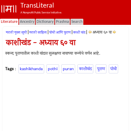
TransLiteral
A Nonprofit Public Service Initiative.
Literature
Ancestry
Dictionary
Prashna
Search
|
|
|
|
अध्याय ६० वा
मराठी मुख्य सूची
मराठी साहित्य
पोथी आणि पुराण
काशी खंड
काशीखंड - अध्याय ६० वा
स्कन्द पुराणातील काशी खंडात सुलक्षणा नावाच्या कन्येचे वर्णन आहे.
Tags
:
kashikhanda
pothi
puran
काशीखंड
पुराण
पोथी