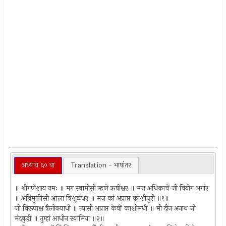
अध्याय ६० वा
Translation - भाषांतर
॥ श्रीगणेशाय नमः ॥ मग स्वामीसी म्हणे ऋषीश्वर ॥ मज अधिकत्वें जी वियोग अगांर
॥ अविमुक्तीसी आला त्रिशूळधर ॥ मज कां अप्राप्त काशीपुरी ॥१॥
जो विरूपाक्ष त्रैलोक्याधी ॥ त्यासी अप्राप्त केवीं काशीमधीं ॥ मी दीन अनाथ जी
मंदबुद्धी ॥ तुम्हां आधीन स्वामिया ॥२॥