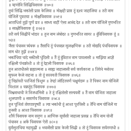
॥ म्हणोनि सिद्धिविनायक ॥७०॥
तुवां सिद्धि भक्तांसी प्राप्त केलिया ॥ मोक्षही प्राप्त तूं द्दश्य जाहालिया ॥ तरी नाम
योजिलें पुत्रराया ॥ मोक्षविनायक ॥७१॥
आराधितां तुझें पूर्ण व्रत ॥ साध्य नाहीं ऐसा आनंद देत ॥ तरी नाम योजिलें गुणभरित
॥ साक्षीविनायक तूं ॥७२॥
तरी सर्व सिद्धींचें भांडार ॥ तुज नाम लंबोदर ॥ गुणभरित सागर ॥ ढुंढिविनायक तूं ॥
७३॥
जैसा पंचानन त्र्यंबक ॥ तैसाचि तूं पंचवदन सुलक्षणिक ॥ तरी मोदादि पंचविनायक ॥
नाम थोर तुझें ॥७४॥
भक्तांचिया चाडे भक्तीसी धुंडिसी ॥ तैं तूं ढुंढिराज नाम पावलासी ॥ माझिया आज्ञें
रक्षिली पंचक्रोशी ॥ तो तूं देहली विनायक ॥७५॥
तुज आराधीतसे ब्रह्मात्मजा ॥ साह्य जाहालासी सर्व कार्यकाजा ॥ तियेचे मनोरथ
सुफल केले सहजा ॥ तो तूं सरस्वती विनायक ॥७६॥
तूं विघ्नांवरी परजितां त्रिशूळ ॥ तेव्हां लोहितवर्ण चक्षुमंडळ ॥ तें विकट नाम योजिलें
विशाल ॥ वक्रतुंड विनायक ॥७७॥
विश्वनाथाची जे निजधामिनी ॥ ते तूं रक्षितोसी सत्त्ववनीं ॥ तैं नाम योजिता जाहाला
शूलपाणी ॥ सप्तार्णव विनायक ॥७८॥
तुज पूजितां तोयपत्रपुष्पीं ॥ त्या भक्तांची तूं आशा पुरविसी ॥ तेंचि नाम योजिलें गा
तुजसी ॥ आशा विनायक ॥७९॥
शौर्य विनायक नाम सगुण ॥ आणिक सूर्यासी जाहाला प्रसन्न ॥ तेंचि नाम योजीं
पंचानन ॥ अर्क विनायक ऐसें ॥८०॥
दुर्गासुराचिया महायुद्धीं ॥ भवानीसी प्राप्त केली सिद्धी ॥ तो तूं विनायक सर्वगणाधी ॥