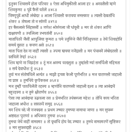
इतुका शिवासवें होता परिवार ॥ ऐसा अविमुक्तीसी आला हर ॥ अगस्तीसी म्हणे
शिवकुमर ॥ पुढें कैसें वर्तलें ॥४८॥
विष्णूपुढें आधीं लंबोदर ॥ आला शिवासी करावया नमस्कार ॥ त्यासी देखतांचि
शंकर ॥ तोषला तो न सांगवें ॥४९॥
हर बैसलासे सिंहासनीं ॥ गणेश ओळंगला जी धांवूनी ॥ मग तो शंकर आणि
दाक्षायणी ॥ उचलिला उभयतांनीं ॥५०॥
मातापितरें जैसीं आपुलिया कुमरा ॥ पमे उतुळिजे जैसें गिरिनृपवरा ॥ तेथें शिवाहोनि
समर्थ दुसरा ॥ कवण असे ॥५१॥
माता पिता देव गा नाहीं त्यासी ॥ उपमा द्यावया गजेंद्रासी ॥ मग पंचाननें लंबोदरासी ॥
स्तविलें तेव्हां ॥५२॥
शिव म्हणे गा विघ्नहंता ॥ तूं मज अगम्य वरदसुता ॥ तुम्हांसी म्यां समर्पिली महिमता
॥ सर्व देवाधीश तूं ॥५३॥
तुवां मज संतोषविलें अत्यंत ॥ माझी इच्छा केली पूर्णभरित ॥ मज वाराणसी जाहाली
गा प्राप्त ॥ तुमचिये कृपेंकरून ॥५४॥
मज तुम्हीं पाठविलेंती रहस्य ॥ म्हणोनि वाराणसी जाहाली द्दश्य ॥ त्या आनंदाचें
बहुरहस्य ॥ न तुळे क्षीरार्णव ॥५५॥
ऐसा त्या आनंदाचा उद्भवला रस ॥ प्रेमभरित उचंबळला महेश ॥ तोचि काय भरिता
जाहाला अधीश ॥ सप्तरूपें समुद्र ॥५६॥
मग शिव वदे जी गजवदना ॥ प्रथम उच्चार तुमच्या नामाचा जाणा ॥ मग सुफळ
अष्टादश पुराणां ॥ अधिकार तुमचा ॥५७॥
तुमचा जेथें नाहीं नामस्मर ॥ तो वृथाचि होय वेद उच्चार ॥ तुमचे नामस्मरणें सृष्टिकर
॥ मग सुफळद्दष्टी ॥५८॥