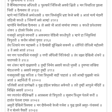
॥ पुरुषार्थाचा पैं ॥९२॥
तैं नैमिषारण्याचा अधिपती ॥ पुरुषार्थें जिंकिली अवघी क्षिती ॥ मग विचारिता झाला
चित्तीं ॥ दैत्यनाथ तो ॥९३॥
म्हणे म्यां जिकिलें अमरेशासी ॥ याग विध्वंसूनि भ्रष्ट केले ऋषी ॥ आतां मर्त्य मंडळीं
राहिली काशी ॥ जिंकणें असे आम्हां ॥९४॥
म्हणोनि मेळविला दैत्यभार ॥ तो असो जी आतां नामांचा उच्चार ॥ काशी प्रवेशावया
शंकर ॥ होतसे विलंब ॥९५॥
गजासुरें आपुले स्वभारीं ॥ अकस्मात वेष्टिली काशीपुरी ॥ म्हणे हा जिंकूनियां
त्रिपुरारी ॥ करीन लोकां युगात ॥९६॥
तंव शिवाचे गण महाबळी ॥ ते दैत्यांसीं झुंजिन्नले सकळी ॥ शोणितें रोपिली महीतळी
॥ तें असो आतां ॥९७॥
मग गण पराभविले गजासुरें ॥ गणीं लंघिलीं गिरिकंदरें ॥ तंव उद्वस देखिली शंकरें ॥
वाराणसी ते ॥९८॥
मग शंकर म्हणे दाक्षायणी ॥ तुम्हीं निर्भय असावें काशी भुवनीं ॥ तुमच्या सखिया
षोडशजणी ॥ असावें स्वगृहा तुम्हीं ॥९९॥
गजासुरासीं युद्ध करिता ॥ ऐसा त्रिभुवनीं नाहीं पाहातां ॥ तरी आम्ही युद्धासी जाऊं
आतां ॥ अहर्निशीं पैं ॥१००॥
परियेसीं आतां प्राणेश्वरी ॥ युद्ध होईल त्रयोदश अर्कवरी ॥ तरी तुम्हीं आपुले मंदिरीं ॥
निश्चिंत असावें ॥१०१॥
मग त्वरावंत नंदिकेश्वरीं ॥ आरूढला तो त्रिपुरारी ॥ सुनाभ त्रिशूळ घेतलें करीं ॥
हातांत घेतला डमरू ॥१०२॥
असुरीं देखिलें त्रिनयना ॥ मग दीर्घध्वनी केली गर्जना ॥ युद्ध झालें असुर-पंचाननां ॥
तें न बोलवे वैखरीं ॥१०३॥