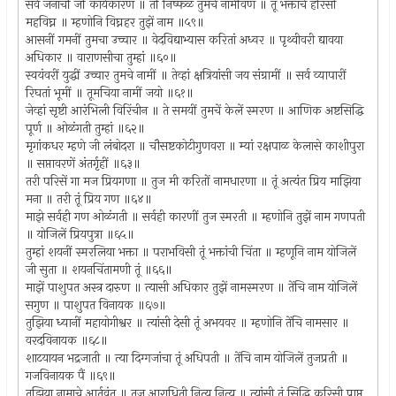
सर्व जनांचीं जीं कार्यकारण ॥ तीं निष्फळ तुमचे नामेंविण ॥ तूं भक्तांचें हरिसी
महविघ्न ॥ म्हणोनि विघ्नहर तुझें नाम ॥५९॥
आसनीं गमनीं तुमचा उच्चार ॥ वेदविद्याभ्यास करितां अध्वर ॥ पृथ्वीवरी द्यावया
अधिकार ॥ वाराणसीचा तुम्हां ॥६०॥
स्वयंवरीं युद्धीं उच्चार तुमचे नामीं ॥ तेव्हां क्षत्रियांसी जय संग्रामीं ॥ सर्व व्यापारीं
रिघतां भूमीं ॥ तूमचिया नामीं जयो ॥६१॥
जेव्हां सृष्टी आरंभिली विरिंचीन ॥ ते समयीं तुमचें केलें स्मरण ॥ आणिक अष्टसिद्धि
पूर्ण ॥ ओळंगती तुम्हां ॥६२॥
मृगांकधर म्हणे जी लंबोदरा ॥ चौसष्टकोटीगुणवरा ॥ म्यां रक्षपाळ केलासे काशीपुरा
॥ सप्तावरणें अंतर्गृहीं ॥६३॥
तरी परिसें गा मज प्रियगणा ॥ तुज मी करितों नामधारणा ॥ तूं अत्यंत प्रिय माझिया
मना ॥ तरी तूं प्रिय गण ॥६४॥
माझे सर्वही गण ओळंगती ॥ सर्वही कारणीं तुज स्मरती ॥ म्हणोनि तुझें नाम गणपती
॥ योजिलें प्रियपुत्रा ॥६५॥
तुम्हां शयनीं स्मरलिया भक्ता ॥ पराभविसी तूं भक्तांची चिंता ॥ म्हणूनि नाम योजिलें
जी सुता ॥ शयनचिंतामणी तूं ॥६६॥
माझें पाशुपत अस्त्र दारुण ॥ त्यासी अधिकार तुझें नामस्मरण ॥ तेंचि नाम योजिलें
सगुण ॥ पाशुपत विनायक ॥६७॥
तुझिया ध्यानीं महायोगीश्वर ॥ त्यांसी देसी तूं अभयवर ॥ म्हणोनि तेंचि नामसार ॥
वरदविनायक ॥६८॥
शाटयायन भद्रजाती ॥ त्या दिग्गजांचा तूं अधिपती ॥ तेंचि नाम योजिलें तुजप्रती ॥
गजविनायक पैं ॥६९॥
तुझिया नामाचे आर्तवंत ॥ तुज आराधिती नित्य नित्य ॥ त्यांसी तूं सिद्धि करिसी प्राप्त