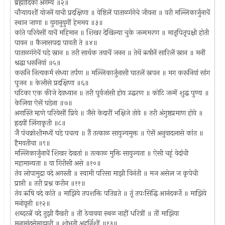
ब्रह्मादिकां अगम्य ॥२॥
चौर्‍यायशीं योजनें याची प्रदक्षिणा ॥ वेष्टिलें पाताळगंगेचे जीवना ॥ वरी मल्लिकार्जुनाचें
स्थान जाणा ॥ युगानुयुगीं हेममय ॥३॥
कांते परियेसीं याचें महिमान ॥ शिखर देखिल्या चुके जन्ममरण ॥ मातृपितृपक्षी होती
पावन ॥ कैलासपदा पावती ते ॥४॥
पाताळगंगेचें घडे स्नान ॥ तरी सार्थक तयाचें जनन ॥ तेथें ऋषीनें सारिलें स्नान ॥ मनीं
श्रद्धा धरूनियां ॥५॥
करूनि नित्यकर्म संध्या तर्पण ॥ मल्लिकार्जुनासी घातलें स्नपन ॥ मग करूनियां सांग
पूजन ॥ केलीसे प्रदक्षिणा ॥६॥
घटिका एक कीजे देवध्यान ॥ तरी पूर्वजांसी होय उद्धरण ॥ कोटि जन्में शुद्ध पुण्य ॥
केलिया ऐसें घडेना ॥७॥
अगास्ति म्हणे परियेसीं प्रिये ॥ जैसे केदारीं भक्षिजे तोये ॥ तरी अंगुष्ठप्रमाण होये ॥
ह्रदयीं लिंगाकृती ॥८॥
जैं पंचक्रोशीमध्यें घडे पचत्व ॥ तैं तत्काळ सायुज्यमुक्त ॥ ऐसें अनुवादलासे कांत ॥
हैमवतीचा ॥९॥
मल्लिकार्जुनाचें शिखर देखतां ॥ तत्काळ मुक्ति सायुज्यता ॥ ऐसी चहूं वेदांची
महामान्यता ॥ या गिरीसी असे ॥१०॥
तंव लोपामुद्रा वदे अगस्ती ॥ स्वामी परिसा माझी विनंती ॥ मज असेल ज कृपेची
प्राप्ती ॥ तरी प्रश्न करीन ॥११॥
तंव ऋषि वदे कांते ॥ माझिये तपशक्ति पतिव्रते ॥ तूं तपःसिद्धि आनंदकर्ते ॥ माझिये
मनोवृत्ती ॥१२॥
शब्दरत्नें वदे तुझी वैखरी ॥ तीं ठेवावया स्थळ नाहीं धरित्रीं ॥ तीं माझिया
मनामांदुसेमाझारी ॥ शोभती अहर्निशीं ॥१३॥