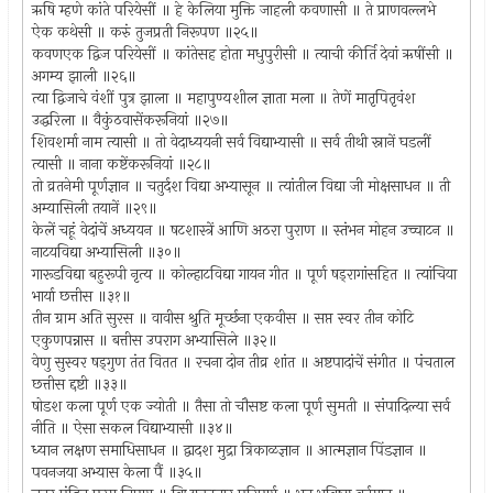
ऋषि म्हणे कांते परियेसीं ॥ हे केलिया मुक्ति जाहली कवणासी ॥ ते प्राणवल्लभे
ऐक कथेसी ॥ करुं तुजप्रती निरूपण ॥२५॥
कवणएक द्विज परियेसीं ॥ कांतेसह होता मधुपुरीसी ॥ त्याची कीर्ति देवां ऋषींसी ॥
अगम्य झाली ॥२६॥
त्या द्विजाचे वंशीं पुत्र झाला ॥ महापुण्यशील ज्ञाता मला ॥ तेणें मातृपितृवंश
उद्धरिला ॥ वैकुंठवासेंकरूनियां ॥२७॥
शिवशर्मा नाम त्यासी ॥ तो वेदाध्ययनी सर्व विद्याभ्यासी ॥ सर्व तीथी स्नानें घडलीं
त्यासी ॥ नाना कष्टेंकरूनियां ॥२८॥
तो व्रतनेमी पूर्णज्ञान ॥ चतुर्दश विद्या अभ्यासून ॥ त्यांतील विद्या जी मोक्षसाधन ॥ ती
अम्यासिली तयानें ॥२९॥
केलें चहूं वेदांचें अध्ययन ॥ षट‍शास्त्रें आणि अठरा पुराण ॥ स्तंभन मोहन उच्चाटन ॥
नाटयविद्या अभ्यासिली ॥३०॥
गारूडविद्या बहुरूपी नृत्य ॥ कोल्हाटविद्या गायन गीत ॥ पूर्ण षड्‍रागांसहित ॥ त्यांचिया
भार्या छत्तीस ॥३१॥
तीन ग्राम अति सुरस ॥ वावीस श्रुति मूर्च्छना एकवीस ॥ सप्त स्वर तीन कोटि
एकुणपन्नास ॥ बत्तीस उपराग अभ्यासिले ॥३२॥
वेणु सुस्वर षड्‍गुण तंत वितत ॥ रचना दोन तीव्र शांत ॥ अष्टपादांचें संगीत ॥ पंचताल
छत्तीस द्दष्टी ॥३३॥
षोडश कला पूर्ण एक ज्योती ॥ तैसा तो चौसष्ट कला पूर्ण सुमती ॥ संपादिल्या सर्व
नीति ॥ ऐसा सकल विद्याभ्यासी ॥३४॥
ध्यान लक्षण समाधिसाधन ॥ द्वादश मुद्रा त्रिकाळज्ञान ॥ आत्मज्ञान पिंडज्ञान ॥
पवनजया अभ्यास केला पैं ॥३५॥