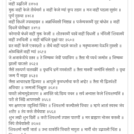
नाहीं उद्धरिलें ॥४७॥
मुक्त नाहीं केले तीर्थमार्ग ॥ नाहीं केले म्यां कूप तडाग ॥ मज नाहीं घडला सुसंग ॥
पूर्ण गुरूचा ॥४८॥
नाहीं दिधलें उपानहदान ॥ अन्नार्थियासी मिष्टान्न ॥ पर्जन्यकाळीं गृह बांधोन ॥ नाहीं
दिधलें योगीश्वरा ॥४९॥
कोणाची बंधनें नाहीं मुक्त केलीं ॥ शीतकाळीं वस्त्रें नाहीं दिधलीं ॥ भंगिलीं शिवालयें
नाहीं उभविलीं ॥ नाहीं बांधिले वृक्षां पार ॥५०॥
व्रत नाहीं केलें एकादशी ॥ तीर्थ नाहीं घडले काशी ॥ मनुष्यजन्मा येऊनि गुरूसी ॥
ओळखिलें नाहीं म्यां ॥५१॥
जे अजाकंठीचे स्तन ॥ ते निष्फळ जेवीं पयाविण ॥ तैसा मी व्यर्थ जन्मोन ॥ निष्फळ
झालों वाटतसे ॥५२॥
जैसें तरूपर्ण वातवक्रीं ॥ वृथाचि भ्रमें गगनांतरीं ॥ तैसा मानवीं जन्मोनि संसारी ॥ वृथा
जन्म पैं माझा ॥५३॥
जैसा आचारभ्रष्ट द्विजवर ॥ आपुले कुळधर्माचा करी अव्हेर ॥ तैसा मी द्विजवंशीं
अविचार ॥ जन्मलों भिक्षुक ॥५४॥
यावरी लोमामुद्रेकारण ॥ अगस्ति वदे दिव्य वचन ॥ सर्व अभ्यास केले शिवशर्म्यानें ॥
परी तो निंदी आपणासी ॥५५॥
मग क्षणएक राहूनियां स्थिर ॥ शिवशर्मा कल्पीतसे विचार ॥ म्हणे आतां स्वस्थ जंव
शरीर ॥ तंव करूं तीर्थयात्रा ॥५६॥
शुभ लग्नी शुभ दिनीं ॥ करी शिवशर्मां उपास पारणीं ॥ मग ब्राह्मण भोजन करूनी ॥
निघे तीर्थयात्रेसी ॥५७॥
शिवशर्मा मार्गीं जातां ॥ उभा ठाकोनि विचारी मागुता ॥ मार्गीं थोर उद्भवली चिंता ॥