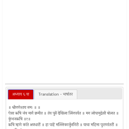
अध्याय ६ वा
Translation - भाषांतर
॥ श्रीगणेशाय नमः ॥ ॥
ऐसा ऋषि जंव मार्ग क्रमीत ॥ तंव पुढें देखिला लिंगपर्वत ॥ मग लोपामुद्रेसी बोलत ॥
कुंभजऋषि ॥१॥
ऋषि म्हणे कांते अवधारीं ॥ हा पाहें मल्लिकार्जुनगिरी ॥ याचा महिमा पुराणांतरीं ॥