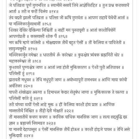
जे पतिव्रता पूर्ण गुणभरित ॥ स्वामीनें नसावें तिचे आज्ञेविरहित ॥ तुज प्रश्न करावयाचें
आर्ता ॥ तरी न करीं विलंव ॥१४॥
तंव वदती झाली पतिव्रता ॥ परिसा जी ऋषि गुणवंता ॥ आपण राहावें येथेंची आतां ॥
या मल्लिकार्जुनस्थानीं ॥१५॥
शिखर देखिर देखिल्या निश्चितीं ॥ नाहीं मग पुनरावृत्ती ॥ आतां काशीवियोगें
आपणांप्रती ॥ कासयासी शोक पैं ॥१६॥
मग ऋषि म्हणे कांतेसी ॥ मोक्षदायक तीर्थें बहुत ऐसीं ॥ तीं केलिया न पाविजेती ॥
सायुज्यमुक्ती ॥१७॥
मल्लिकार्जुन गमेश्वर ॥ धारातीर्थ ॐ कारेश्वर ॥ कुरुक्षेत्र त्र्यंबक ब्रह्मगिरी थोर ॥
महाकाळेश्वर तो ॥१८॥
कुशावर्त पुण्यक्षेत्र जाण ॥ आतां ज्या होती मुक्तिकारण ॥ ऐशी पुरी अतिपावन ॥
परियेसीं तूं ॥१९॥
द्वारावती मधुवन ॥ तेचि मधुपुरी जाण ॥ अयोध्यापुरी रामभवन ॥ आणि माया कांची
अवंतिका ॥२०॥
यापरी शंखोद्धार अरुणा ॥ हिमाचल केदार सेतुबंध जाणा ॥ मुक्तिकारक ते वरुणा ॥
परियेसीं कांते तूं ॥२१॥
तरी यांच्या ठायीं ऐसी आहे मुक्त ॥ हीं केलिया काशी होय प्राप्त ॥ आणिक
मानसतीर्थें निश्चित ॥ तींही देती मोक्षातें ॥२२॥
तीं मानसतीथें कवण कवण ॥ कायिक वाचिक मानसिक जाण ॥ सत्य सद्‍बुद्धि द्दढ
ज्ञान ॥ ब्रह्मचर्य नियमव्रत ॥२३॥
या मानवी देहापासून ॥ ऐसीं मानसिक तीर्थें होऊन ॥ काशी होइजे पावन ॥ तेचि असे
मुक्तिदात्री ॥२४॥