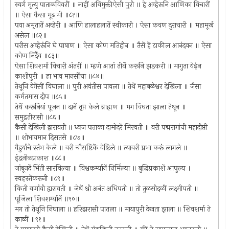
स्वर्ग मृत्यु पाताळविवरीं ॥ नाहीं अविमुक्तीऐसी पुरी ॥ हे अव्हेरूनि आणिका विचारीं
॥ ऐसा कैसा मूढ मी ॥८१॥
पया अमृतातें अव्हेरी ॥ आणि हालाहलातें स्वीकारी । ऐसा कवण दुराचारी ॥ महामूर्ख
असेल ॥८२॥
परीस अव्हेरूंनि घे पाषाण ॥ ऐसा कोण मतिहीन ॥ तैसें हें टाकील आनंदवन ॥ ऐसा
कोण निर्दैव ॥८३॥
ऐसा शिवशर्मा विचारी अंतरीं ॥ म्हणे आतां तीर्थें करूनि झडकरी ॥ मागुता येईन
काशीपुरी ॥ हा भाव मानसींचा ॥८४॥
तेथूनि वेगेंसीं विघाला ॥ पुरी अवंतीस पावला ॥ तेथें महाबळेश्वर देखिला ॥ जैसा
कर्मतमास दीप ॥८५॥
तेथें करूनियां पूजन ॥ दानें तृप्त केले ब्राह्मण ॥ मग विघता झाला तेथून ॥
समुद्रतीरासी ॥८६॥
कैसी देखिली द्वारावती ॥ ध्वज पताका दामोदरें मिरवती ॥ वरी पद्मरागांची महादीप्ती
॥ शोभायमान दिसतसे ॥८७॥
वैडुर्याचे स्तंभ केले ॥ वरी चौसष्टिकें वेष्टिले ॥ त्यावरी प्रभा करूं लागले ॥
इंद्रनीळप्रकाश ॥८८॥
जांबूनदें भिंती सारविल्या ॥ विश्वकर्म्यानें निर्मिल्या ॥ बुद्धिप्रकाशें आपुल्य ।
स्वहस्तेंकरूनी ॥८९॥
किती वर्णावी द्वारावती ॥ जेथें श्री अनंत अधिपती ॥ तो तुळसीदळीं लक्ष्मीपती ॥
पूजिला शिवशर्म्यानें ॥९०॥
मग तो तेथूनि निघाला ॥ हरिद्वारासी पातला ॥ मायापुरी देखता झाला ॥ शिवशर्मा ते
काळीं ॥९१॥