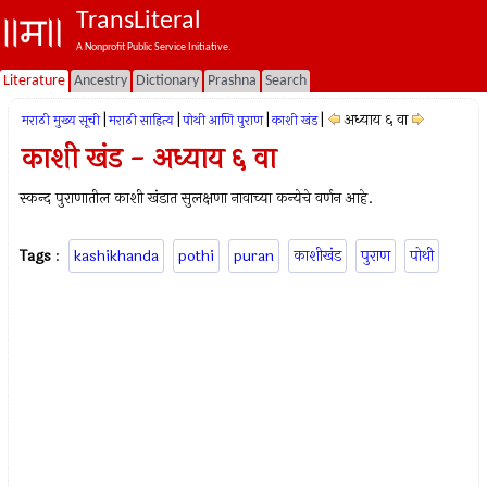
TransLiteral
A Nonprofit Public Service Initiative.
Literature
Ancestry
Dictionary
Prashna
Search
|
|
|
|
अध्याय ६ वा
मराठी मुख्य सूची
मराठी साहित्य
पोथी आणि पुराण
काशी खंड
काशी खंड - अध्याय ६ वा
स्कन्द पुराणातील काशी खंडात सुलक्षणा नावाच्या कन्येचे वर्णन आहे.
Tags
:
kashikhanda
pothi
puran
काशीखंड
पुराण
पोथी