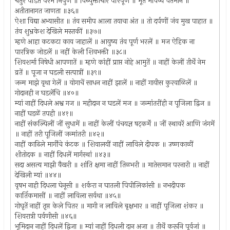
चतुर पंडित परम निपुण ॥ विध्युक्ताचार परिपूर्ण ॥ भूत भविष्य वर्तमान ॥
अतीतानागत जाणता ॥३६॥
ऐशा विद्या अभ्यासीत ॥ तंव समीप आला तयाचा अंत ॥ तो दर्पणीं जंव मुख पाहात ॥
तंव शुभ्रकेश देखिले मस्तकीं ॥३७॥
म्हणे आहा कटकटा काय जाहालें ॥ आयुष्य तंव पूर्ण भरलें ॥ मज ऐहिक ना
पारत्रिक जोडलें ॥ नहीं केली शिवभक्ती ॥३८॥
शिवशर्मा निषेधी आपणातें ॥ म्हणे कांहीं प्राप्त नोहे आमुतें ॥ नाहीं केलीं तीर्थें नेम
व्रतें ॥ पूजा न घडली सत्पात्रीं ॥३९॥
जन्म माझे वृथा गेलें ॥ योगाचें साधन नाहीं झालें ॥ नाहीं गायीस कुरवाळिलें ॥
गोदानही न घडलेंचि ॥४०॥
म्यां नाहीं दिधले अश्व गज ॥ महीदान न घडलें मज ॥ जन्मांतरींही न पूजिला द्विज ॥
नाहीं घडळें तपही ॥४१॥
नाहीं संकल्पिलीं जीं सुधामें ॥ नाहीं केलीं पंचयज्ञ षट्‍कर्में ॥ जीं स्थावरें आणि जंगमें
॥ नाहीं तरी पूजिलीं जन्मांतरी ॥४२॥
नाहीं काढिले मार्गींचे कंटक ॥ शिवालयीं नाहीं लाविले दीपक ॥ उष्णकाळीं
शीतोदक ॥ नाहीं दिधलें मार्गस्थां ॥४३॥
सदा असत्य माझी वैखरी ॥ शांति क्षमा नाहीं तिळभरी ॥ मातेसमान परनारी ॥ नाहीं
देखिली म्यां ॥४४॥
वृषभ नाही दिधला घेनूसी ॥ शर्करा न घातली पिपीलिकांसी ॥ नभदीपक
कार्तिकमासीं ॥ नाहीं लाविला सर्वथा ॥४५॥
गोघृतें नाहीं तृप्त केले पितर ॥ मागी न लाविले बृक्षभार ॥ नाहीं पूजिला शंकर ॥
शिवरात्री पर्वणीसी ॥४६॥
भूमिदान नाहीं दिधलें द्विजा ॥ म्यां नाहीं दिधली दान अजा ॥ तीर्थें करूनि पूर्वजां ॥