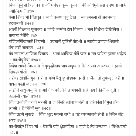
किंवा पूजूं तो त्रिलोचन ॥ कीं धर्मेंश्वर पूज्य पूजन ॥ कीं अविमुक्तेश्वरा शरण ॥ जाऊं
ज्योतिरूपातें ॥७०॥
ऐसा शिवशर्मा चिंतावृत ॥ म्हणे कवण पूजूं दैवत ॥ मग स्मरला तो अकस्मात ॥
ह्रदयामाजी ॥७१॥
आलों विश्वनाथ पूजावया ॥ कोटि जन्मांचे दोष विलया ॥ गेले विश्वंभर देखिलिया ॥
तत्काळ तेथेंचि ॥७२॥
मणिकर्णिकाजळें शिवासी ॥ उपचारीं पूजिलें षोडशीं ॥ साष्टांग प्रमाण शिवासी ॥
पंच रात्रीं जागरण ॥७३॥
तंव स्मरला आणिक विचारू ॥ आतां आणिक तीर्तें करूं ॥ मग करिता झाला अव्हेरू
॥ काशीपुरीचा ॥७४॥
निर्दैंवा सांपडे निधान ॥ तें कुबुद्धीस्तव जाय टाकून ॥ तैसें अप्राप्त आनंदवन ॥ झालें
शिवशर्म्यासी ॥७५॥
सरोवर सांडोनि मुक्ताह री ॥ म्हणे बैसूं कूपोदकामाझारी ॥ जैसा तो सुगंधवृक्षावरी ॥
वायस वस्ती कल्पीना ॥७६॥
सांडोनि सायुज्यमुक्ती ॥ आणिक कल्पिजे ते अवगती ॥ हे पहा चिंतेची आवृत्ती ॥
उद्भवली त्यासी ॥७७॥
चिंता प्रवर्तली जयाचे मानसीं ॥ तो विसरे स्त्रीबाळकांसी ॥ हरिकांता विमुख होय
त्यासी ॥ हें चिंतेचें मूळ ॥७८॥
चिंता प्रहरी सुबद्धी ॥ चिंता शुद्ध मनासी बाधी ॥ पडे व्यवसायाचे संधीं ॥ स्थिर नोहे
अंतर ॥७९॥
काशीबाहेर शिवशर्मा ॥ येऊनि पाहे क्षेत्रमहिमा ॥ म्हणे हे तंव परंधामा ॥ विश्वेश्वराची
॥८०॥