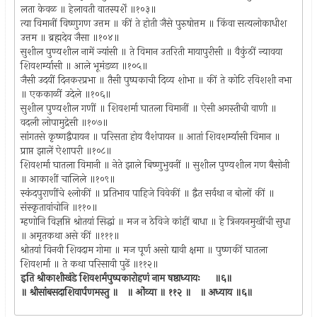
लता केवळ ॥ हेलावती वातस्पर्शें ॥१०३॥
त्या विमानीं विष्णुगण उत्तम ॥ कीं ते होती जैसे पुरुषोत्तम ॥ किंवा सत्यलोकाधीश
उत्तम ॥ ब्रह्मदेव जैसा ॥१०४॥
सुशील पुण्यशील नामें ज्यांसी ॥ ते विमान उतरिती मायापुरीसी ॥ वैकुंठीं न्यावया
शिवशर्म्यासी ॥ आले भूमंडळा ॥१०५॥
जैसी उदयीं दिनकरप्रभा ॥ तैसी पुष्पकाची दिव्य शोभा ॥ कीं ते कोटि रविशशी नभा
॥ एककाळीं उदेले ॥१०६॥
सुशील पुण्यशील गणीं ॥ शिवशर्मा घातला विमानीं ॥ ऐसी अगस्तीची वाणी ॥
वदली लोपामुद्रेसी ॥१०७॥
सांगतसे कृष्णद्वैपायन ॥ परिसता होय वैशंपायन ॥ आतां शिवशर्म्यासी विमान ॥
प्राप्त झालें ऐशापरी ॥१०८॥
शिवशर्मा घातला विमानी ॥ नेते झाले बिष्णुभुवनीं ॥ सुशील पुण्यशील गण बैसोनी
॥ आकाशीं चालिले ॥१०९॥
स्कंदपुराणींचे श्लोकीं ॥ प्रतिभाव पाहिजे विवेकीं ॥ द्वैत सर्वथा न बोलों कीं ॥
संस्कृतावांचोनि ॥११०॥
म्हणोनि विज्ञप्ति श्रोतयां सिद्धां ॥ मज न ठेविजे कांहीं बाधा ॥ हे त्रिनयनमुखींची सुधा
॥ अमृतकथा असे कीं ॥१११॥
श्रोतयां विनवी शिवदाम गोमा ॥ मज पूर्ण असो द्यावी क्षमा ॥ पुष्णकीं घातला
शिवशर्मा ॥ ते कथा परिसावी पुढें ॥११२॥
इति श्रीकाशीखंडे शिवशर्मपुष्पकारोहणं नाम षष्ठाध्यायः ॥६॥
॥ श्रीसांबसदाशिवार्पणमस्तु ॥ ॥ ओंव्या ॥ ११२ ॥ ॥ अध्याय ॥६॥