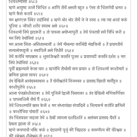
शिवशर्म्यासी ॥५८॥
म्हणे आयुष्य उरलें किंचित ॥ आणि तीर्थें असती बहुत ॥ ऐसा तो चिंतार्णवीं भ्रमत ॥
म्हणे कैसे करावें ॥५९॥
मग क्षणएक स्थिर राहोनियां ॥ म्हणे थोर थोर तीर्थें जे जे ठाया ॥ त्या त्या आतां करूं
पुरिया ॥ जोंवरी शरीर स्वस्थ असे ॥६०॥
शिवशर्मा निघे झडकरी ॥ तो पावला अयोध्यापुरीं ॥ तेथें पंचरात्री सर्व विधि करी ॥
मग निघे तेथोनियां ॥६१॥
मग आला सिता-असितास्थानीं ॥ जेथें मीनल्या कालिंदी मंदाकिनी ॥ तें प्रयागतीर्थ
सत्यलोकाहूनी ॥ स्थापिलें असे विधीनें ॥६२॥
तेथें करोनि माघस्नान ॥ शूळटंकेश्वरी करूनि पूजन ॥ प्रयागवटीं करूनि दर्शन ॥ मग
निघे तेथोनियां ॥६३॥
पूर्वीं ब्रह्मन्यानें केला याग ॥ म्हणोनि तीर्थासी नाम प्रयाग ॥ तो शिवशर्मा काशीमार्ग ॥
क्रमिता झाला सत्वर ॥६४॥
तंव देखिलें आनंदवनस्थान ॥ तें योगीश्वरांचें निजभवन ॥ प्रासाद दिसती मार्गींहून ॥
काशीपुरीचे ॥६५॥
आला पंचक्रोशीतटाका ॥ तेथें पूजिलें देहली विनायका ॥ तंव देखिली मणिकर्णिका
॥ पापनाशिनी तीर्थ पैं ॥६६॥
तेथें शिवशर्म्यानें स्नान केलें ॥ मग संध्यावंदन संपादिलें ॥ नित्यकर्म करोनि क्रमिलें
॥ काशीचिया चोबारीं ॥६७॥
तंव चिंताग्रस्त जाहला तेथें ॥ देखों लागला दशदिशांतें ॥ असंख्य प्रासाद-दैवतें ॥
देखता झाला तो ॥६८॥
म्हणे कवणाची भक्ति करूं ॥ दंडपाणी पूजूं कीं विघ्नहरू ॥ काळभैरव कीं वीरेश्वरू ॥
कीं रत्नेश्वरू शैलेश्वरू तो ॥६९॥