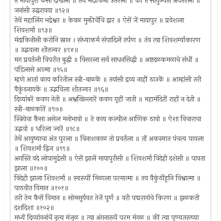
ते मायापुरी कैसी देखिली ॥ तेथें मंदाकिनी उतरली ॥ कीं ते सायुज्यता अवतरली ॥
जनांसी उद्धरावया ॥९२॥
तेथें महालिंग भद्रेश्वर ॥ केवळ मुक्तीचेंचि द्वार ॥ ऐसें जें मायापुर ॥ प्रवेशला
शिवशर्मा ॥९३॥
मंदाकिनीसी करोनि स्नान । संध्याकर्म संपादिलें तर्पण ॥ तंव त्या शिवशर्म्याकारण
॥ उद्भवला शीतज्वर ॥९४॥
मग प्रवर्तली विपरीत बुद्धी ॥ विसरला सर्व साधनसिद्धी ॥ अष्टदळकमळाचे संधीं ॥
पडिलासे आत्मा ॥९५॥
म्हणे आतां काय करितील स्त्री-बाळकें ॥ तयांसी द्रव्य नाहीं ठाउकें ॥ आम्हांसी तरी
वैकुंठनायकें ॥ उद्भविला शीतज्वर ॥९६॥
दिव्यांबरें कवण नेती ॥ अश्वखिल्लारें कवण गृहीं जाती ॥ महामंदिरीं राहों न देती ॥
स्त्री-बाळकांतें ॥९७॥
स्त्रियेचा कैसा असेल मनोभावो ॥ ते काय कल्पील आणिक ठावो ॥ ऐशा विचाराचा
उद्भवो ॥ धरिला ज्वरें ॥९८॥
तेथें आयुष्याचा अंत पुरला ॥ विनाशकाळ तो प्रवर्तला ॥ तों अकस्मात पंचत्व पावला
॥ शिवशर्मा द्विज ॥९९॥
अगस्ति वदे लोपामुद्रेसी ॥ ऐसें झालें मायापुरीसी ॥ शिवशर्मा विदेही दशेसी ॥ पावता
झाला ॥१००॥
विदेही झाला शिवशर्मा ॥ स्वरूपीं मिळाला परमात्मा ॥ तव वैकुंठींहूनि विश्वात्मा ॥
पाठवीत विमान ॥१०१॥
तरी तेम कैसें विमान ॥ सोमसूर्यवत तेजें पूर्ण ॥ वरी पद्मरागांचे किरण ॥ झळकती
दशदिशा ॥१०२॥
मध्यें दिव्यांगनांचें नृत्य मंजुळ ॥ त्या अंगनारूपें परम मंगळ ॥ कीं त्या पुण्यतरूच्या